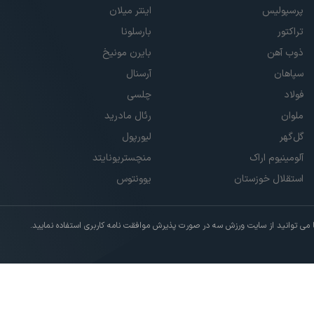
پرسپولیس
اینتر میلان
تراکتور
بارسلونا
ذوب آهن
بایرن مونیخ
سپاهان
آرسنال
فولاد
چلسی
ملوان
رئال مادرید
گل‌گهر
لیورپول
آلومینیوم اراک
منچستریونایتد
استقلال خوزستان
یوونتوس
ی توانید از سایت ورزش سه در صورت پذیرش موافقت نامه کاربری استفاده نمایید.