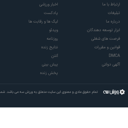
ارتباط با ما
اخبار ورزشی
تبلیغات
پادکست
درباره ما
لیگ ها و رقابت ها
ابزار توسعه دهندگان
ویدئو
فرصت های شغلی
روزنامه
قوانین و مقررات
نتایج زنده
DMCA
آنتن
آگهی دولتی
پیش بینی
پخش زنده
تمام حقوق مادی و معنوی این سایت متعلق به ورزش سه می باشد. شما م