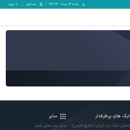
شنبه ۱۷ مرداد
-
14:33
جستجو
ورود
لیگ های پرطرفدار
سایر
جدول لیگ برتر ایران (خلیج فارس)
جام ملت های آسیا