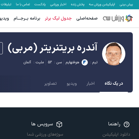
پیش بینی
اپلیکیشن ورزش سه
پخش زنده
اخبار ورزشی
پادکست
تماس با ما
تبلیغات
صفحه‌اصلی
جدول لیگ برتر
برنامه بــرجـــام
ویدیو
آندره بریتنریتر
(مربی)
تیم :
هوفنهایم
سن :
52
ملیت :
آلمان
در یک نگاه
اخبار
ویدیو
تصاویر
راهنما
سرویس ها
دانلود اپلیکیشن
سوژه‌های ورزشی شما