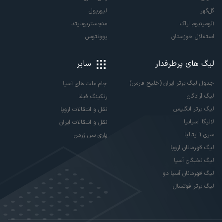
گل‌گهر
لیورپول
آلومینیوم اراک
منچستریونایتد
استقلال خوزستان
یوونتوس
لیگ های پرطرفدار
سایر
جدول لیگ برتر ایران (خلیج فارس)
جام ملت های آسیا
لیگ آزادگان
رنکینگ فیفا
لیگ برتر انگلیس
نقل و انتقالات اروپا
لالیگا اسپانیا
نقل و انتقالات ایران
سری آ ایتالیا
پاری سن ژرمن
لیگ قهرمانان اروپا
لیگ نخبگان آسیا
لیگ قهرمانان آسیا دو
لیگ برتر فوتسال