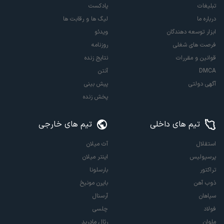
تبلیغات
پادکست
درباره ما
لیگ ها و رقابت ها
ابزار توسعه دهندگان
ویدئو
فرصت های شغلی
روزنامه
قوانین و مقررات
نتایج زنده
DMCA
آنتن
آگهی دولتی
پیش بینی
پخش زنده
تیم های داخلی
تیم های خارجی
استقلال
آث میلان
پرسپولیس
اینتر میلان
تراکتور
بارسلونا
ذوب آهن
بایرن مونیخ
سپاهان
آرسنال
فولاد
چلسی
ملوان
رئال مادرید