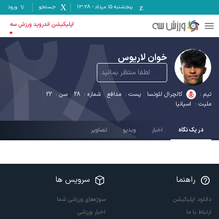
پنجشنبه ۱۵ مرداد
-
13:28
جستجو
ورود
28
اپلیکیشن اندروید ورزش سه
خوان لاریوس
لطفا منتظر بمانید
تیم :
کالچرال لئونسا
پست :
مدافع
شماره :
28
سن :
22
ملیت :
اسپانیا
در یک نگاه
اخبار
ویدیو
تصاویر
راهنما
سرویس ها
دانلود اپلیکیشن
سوژه‌های ورزشی شما
ارتباط با ما
اخبار ورزشی