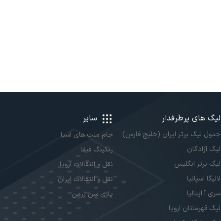
لیگ های پرطرفدار
سایر
جدول لیگ برتر ایران (خلیج فارس)
جام ملت های آسیا
لیگ آزادگان
رنکینگ فیفا
لیگ برتر انگلیس
نقل و انتقالات اروپا
لالیگا اسپانیا
نقل و انتقالات ایران
سری آ ایتالیا
پاری سن ژرمن
لیگ قهرمانان اروپا