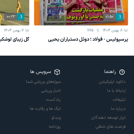
00:23
01:50
8 بهمن 1404
775
7 بهمن 1404
پرسپولیس - فولاد ؛ دوئل دستیاران یحیی
گل زیبای لوشکیا
راهنما
سرویس ها
دانلود اپلیکیشن
سوژه‌های ورزشی شما
ارتباط با ما
اخبار ورزشی
تبلیغات
پادکست
درباره ما
لیگ ها و رقابت ها
ابزار توسعه دهندگان
ویدئو
فرصت های شغلی
روزنامه