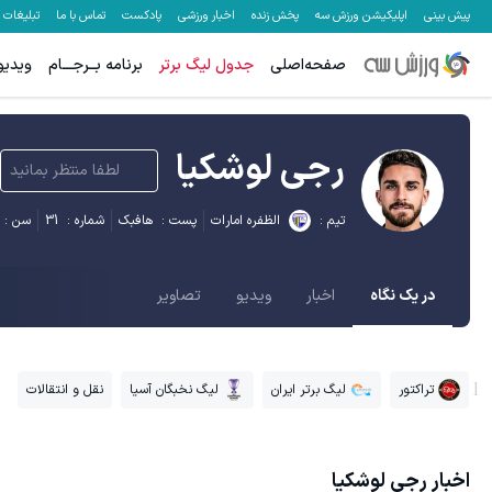
پیش بینی
اپلیکیشن ورزش سه
پخش زنده
اخبار ورزشی
پادکست
تماس با ما
تبلیغات
صفحه‌اصلی
جدول لیگ برتر
برنامه بــرجـــام
ویدیو
رجی لوشکیا
لطفا منتظر بمانید
تیم :
الظفره امارات
پست :
هافبک
شماره :
31
سن :
در یک نگاه
اخبار
ویدیو
تصاویر
تراکتور
لیگ برتر ایران
لیگ نخبگان آسیا
نقل و انتقالات
اخبار
رجی لوشکیا