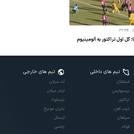
32.4K
؛ گل اول تراکتور به آلومینیوم
تیم های داخلی
تیم های خارجی
استقلال
آث میلان
پرسپولیس
اینتر میلان
تراکتور
بارسلونا
ذوب آهن
بایرن مونیخ
سپاهان
آرسنال
فولاد
چلسی