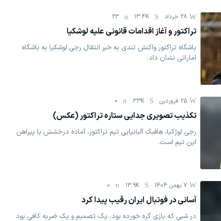
28 خرداد
13.4K
23
تراکتور و آغاز اقدامات قانونی علیه لوشکیا
باشگاه تراکتور واکنش تندی به خبر انتقال رجی لوشکیا به باشگاه
اماراتی نشان داد.
25 فروردين
33K
0
تکذیب تصویری جدایی ستاره تراکتور (عکس)
رجی لوژکیا، هافبک آلبانیایی تیم تراکتور، آماده درخشش با پیراهن
این تیم است.
7 بهمن 1404
13.9K
0
آسانی در فوتبال ایران رقیب پیدا کرد
در شبی که بازی گره خورده بود، یک تصمیم و یک ضربه کافی بود