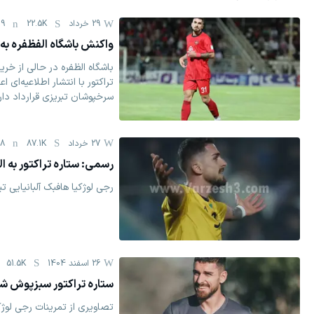
29 خرداد
22.5K
19
واکنش باشگاه الفظفره به 
باشگاه الظفره در حالی از خری
تراکتور با انتشار اطلاعیه‌ای 
سرخپوشان تبریزی قرارداد دار
27 خرداد
87.1K
08
رسمی: ستاره تراکتور به 
رجی لوژکیا هافبک آلبانیایی تی
26 اسفند 1404
51.5K
ستاره تراکتور سبزپوش 
تصاویری از تمرینات رجی لوژک