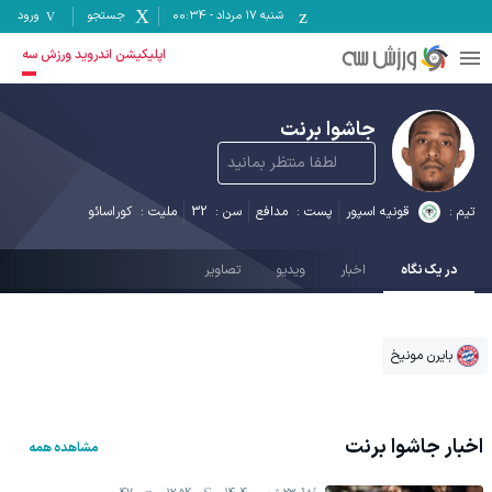
شنبه ۱۷ مرداد
-
00:34
جستجو
ورود
اپلیکیشن اندروید ورزش سه
جاشوا برنت
لطفا منتظر بمانید
تیم :
قونیه اسپور
پست :
مدافع
سن :
32
ملیت :
کوراسائو
در یک نگاه
اخبار
ویدیو
تصاویر
بایرن مونیخ
اخبار
جاشوا برنت
مشاهده همه