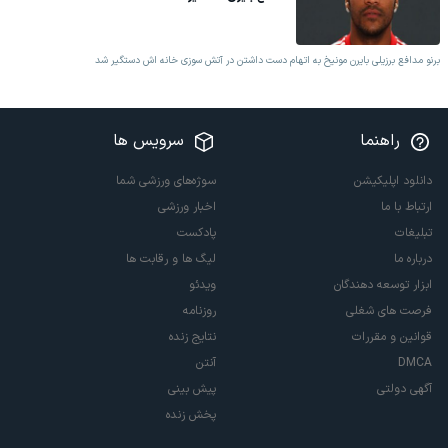
برنو مدافع برزیلی بایرن مونیخ به اتهام دست داشتن در آتش سوزی خانه اش دستگیر شد
راهنما
سرویس ها
دانلود اپلیکیشن
سوژه‌های ورزشی شما
ارتباط با ما
اخبار ورزشی
تبلیغات
پادکست
درباره ما
لیگ ها و رقابت ها
ابزار توسعه دهندگان
ویدئو
فرصت های شغلی
روزنامه
قوانین و مقررات
نتایج زنده
DMCA
آنتن
آگهی دولتی
پیش بینی
پخش زنده