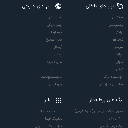
تیم های داخلی
تیم های خارجی
استقلال
آث میلان
پرسپولیس
اینتر میلان
تراکتور
بارسلونا
ذوب آهن
بایرن مونیخ
سپاهان
آرسنال
فولاد
چلسی
ملوان
رئال مادرید
گل‌گهر
لیورپول
آلومینیوم اراک
منچستریونایتد
استقلال خوزستان
یوونتوس
لیگ های پرطرفدار
سایر
جدول لیگ برتر ایران (خلیج فارس)
جام ملت های آسیا
لیگ آزادگان
رنکینگ فیفا
لیگ برتر انگلیس
نقل و انتقالات اروپا