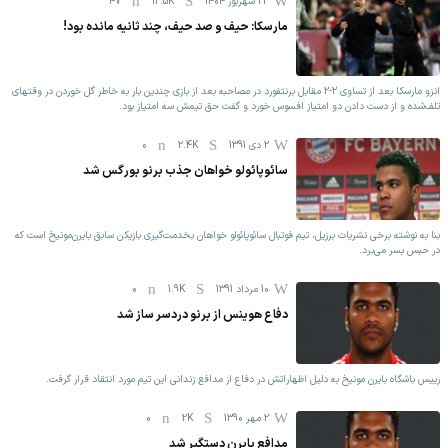
23 شهریور 1404
12.5K
47
مارسکا: حیف و صد حیف، چند ثانیه مانده بود!‏
انزو مارسکا بعد از تساوی 2-2 مقابل برنتفورد در مصاحبه بعد از بازی ‏چندین بار به خاطر گل خوردن در وقتهای
تلف‌شده و از دست دادن ‏دو امتیاز افسوس خورد و گفت حق تیمش سه امتیاز بود. ‏
2 دی 1391
2.4K
0
سائوپائولو خواهان جذب برنو بورگس شد
بنا به نوشته برخی نشریات برزیل، تیم فوتبال سائوپائولو خواهان بخدمت‌گیری بازیکن سابق بایرن‌مونیخ است که
در حبس بسر می‌برد.
10 مرداد 1391
1.9K
0
دفاع هوینس از برنو دردسر ساز شد
رییس باشگاه بایرن مونیخ به دلیل اظهاراتش در دفاع از مدافع زندانی این تیم مورد انتقاد قرار گرفت.
2 مهر 1390
2K
0
مدافع بایرن دستگیر شد