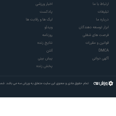
ارتباط با ما
اخبار ورزشی
تبلیغات
پادکست
درباره ما
لیگ ها و رقابت ها
ابزار توسعه دهندگان
ویدئو
فرصت های شغلی
روزنامه
قوانین و مقررات
نتایج زنده
DMCA
آنتن
آگهی دولتی
پیش بینی
پخش زنده
تمام حقوق مادی و معنوی این سایت متعلق به ورزش سه می باشد. شما م