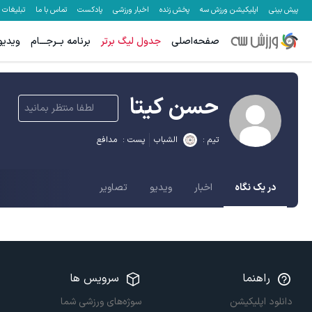
پیش بینی
اپلیکیشن ورزش سه
پخش زنده
اخبار ورزشی
پادکست
تماس با ما
تبلیغات
صفحه‌اصلی
جدول لیگ برتر
برنامه بــرجـــام
ویدیو
حسن کیتا
لطفا منتظر بمانید
تیم :
الشباب
پست :
مدافع
در یک نگاه
اخبار
ویدیو
تصاویر
راهنما
سرویس ها
دانلود اپلیکیشن
سوژه‌های ورزشی شما