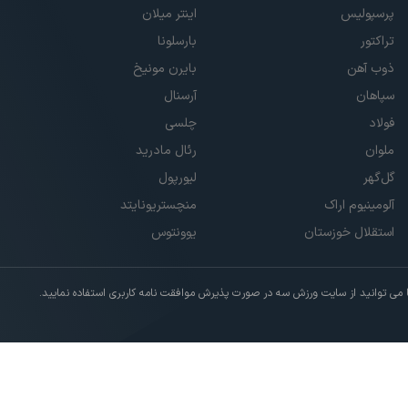
پرسپولیس
اینتر میلان
تراکتور
بارسلونا
ذوب آهن
بایرن مونیخ
سپاهان
آرسنال
فولاد
چلسی
ملوان
رئال مادرید
گل‌گهر
لیورپول
آلومینیوم اراک
منچستریونایتد
استقلال خوزستان
یوونتوس
ی توانید از سایت ورزش سه در صورت پذیرش موافقت نامه کاربری استفاده نمایید.