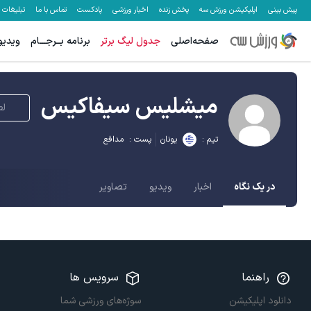
پیش بینی
اپلیکیشن ورزش سه
پخش زنده
اخبار ورزشی
پادکست
تماس با ما
تبلیغات
صفحه‌اصلی
جدول لیگ برتر
برنامه بــرجـــام
ویدیو
میشلیس سیفاکیس
لط
تیم :
یونان
پست :
مدافع
در یک نگاه
اخبار
ویدیو
تصاویر
راهنما
سرویس ها
دانلود اپلیکیشن
سوژه‌های ورزشی شما