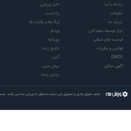
ارتباط با ما
اخبار ورزشی
تبلیغات
پادکست
درباره ما
لیگ ها و رقابت ها
ابزار توسعه دهندگان
ویدئو
فرصت های شغلی
روزنامه
قوانین و مقررات
نتایج زنده
DMCA
آنتن
آگهی دولتی
پیش بینی
پخش زنده
تمام حقوق مادی و معنوی این سایت متعلق به ورزش سه می باشد. شما م