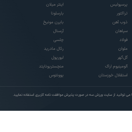
پرسپولیس
اینتر میلان
تراکتور
بارسلونا
ذوب آهن
بایرن مونیخ
سپاهان
آرسنال
فولاد
چلسی
ملوان
رئال مادرید
گل‌گهر
لیورپول
آلومینیوم اراک
منچستریونایتد
استقلال خوزستان
یوونتوس
ی توانید از سایت ورزش سه در صورت پذیرش موافقت نامه کاربری استفاده نمایید.