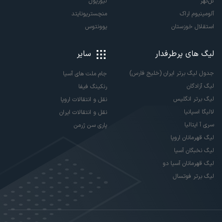
گل‌گهر
لیورپول
آلومینیوم اراک
منچستریونایتد
استقلال خوزستان
یوونتوس
لیگ های پرطرفدار
سایر
جدول لیگ برتر ایران (خلیج فارس)
جام ملت های آسیا
لیگ آزادگان
رنکینگ فیفا
لیگ برتر انگلیس
نقل و انتقالات اروپا
لالیگا اسپانیا
نقل و انتقالات ایران
سری آ ایتالیا
پاری سن ژرمن
لیگ قهرمانان اروپا
لیگ نخبگان آسیا
لیگ قهرمانان آسیا دو
لیگ برتر فوتسال