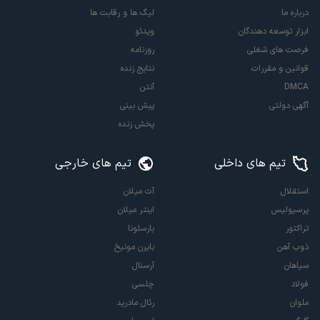
درباره ما
لیگ ها و رقابت ها
ابزار توسعه دهندگان
ویدئو
فرصت های شغلی
روزنامه
قوانین و مقررات
نتایج زنده
DMCA
آنتن
آگهی دولتی
پیش بینی
پخش زنده
تیم های داخلی
تیم های خارجی
استقلال
آث میلان
پرسپولیس
اینتر میلان
تراکتور
بارسلونا
ذوب آهن
بایرن مونیخ
سپاهان
آرسنال
فولاد
چلسی
ملوان
رئال مادرید