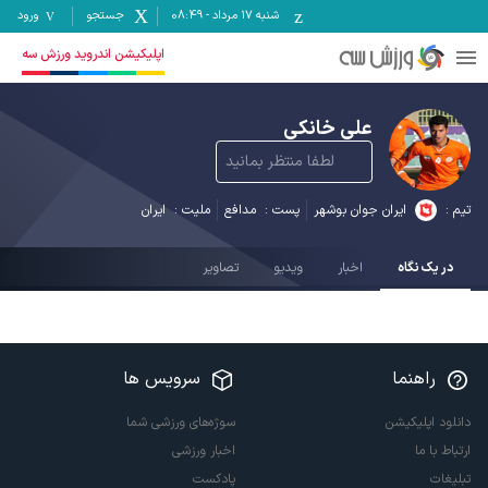
شنبه ۱۷ مرداد
-
08:49
جستجو
ورود
اپلیکیشن اندروید ورزش سه
علی خانکی
لطفا منتظر بمانید
تیم :
ایران جوان بوشهر
پست :
مدافع
ملیت :
ایران
در یک نگاه
اخبار
ویدیو
تصاویر
راهنما
سرویس ها
دانلود اپلیکیشن
سوژه‌های ورزشی شما
ارتباط با ما
اخبار ورزشی
تبلیغات
پادکست