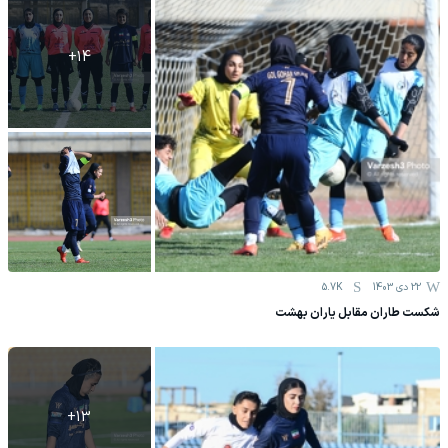
+
14
22 دی 1403
5.7K
شکست طاران مقابل یاران بهشت
+
13