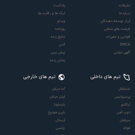
تبلیغات
پادکست
درباره ما
لیگ ها و رقابت ها
ابزار توسعه دهندگان
ویدئو
فرصت های شغلی
روزنامه
قوانین و مقررات
نتایج زنده
DMCA
آنتن
آگهی دولتی
پیش بینی
پخش زنده
تیم های داخلی
تیم های خارجی
استقلال
آث میلان
پرسپولیس
اینتر میلان
تراکتور
بارسلونا
ذوب آهن
بایرن مونیخ
سپاهان
آرسنال
فولاد
چلسی