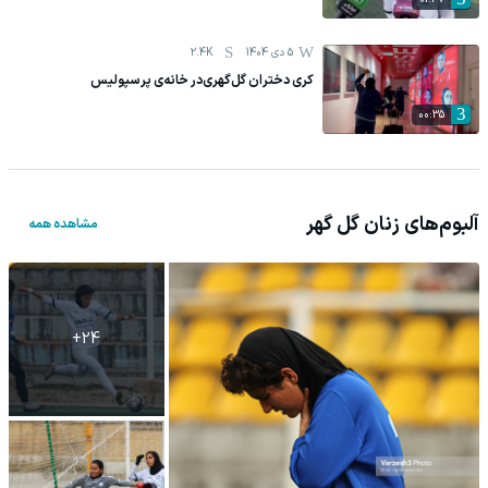
5 دی 1404
2.4K
کری دختران گل‌گهری‌در خانه‌ی پرسپولیس
00:35
آلبوم‌های
زنان گل گهر
مشاهده همه
+
24