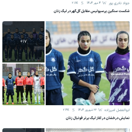
جواد نادری پور
4 مهر 1404
2.8K
شکست سنگین پرسپولیس مقابل گل‌گهر در لیگ زنان
+
17
ابوالفضل امیرزاده
22 شهریور 1404
2.4K
نمایش درخشان در آغاز لیگ برتر فوتبال زنان