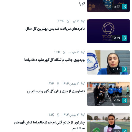
توپا
02:16
19 تیر
6.2K
نامزدهای دریافت تندیس بهترین گل سال
02:31
19 خرداد
1.6K
ویدیوی جالب باشگاه گل‌گهر علیه دخانیات!
02:40
21 بهمن 1404
894
تصاویری از بازی زنان گل گهر و ایساتیس
01:15
21 بهمن 1404
1.1K
چترنور: از خانم گلی ام خوشحالم اما کاش قهرمان
میشدیم
01:37