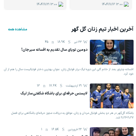
1404/11/21
13:00
1404/11/16
13:00
آخرین اخبار تیم
زنان گل گهر
مشاهده همه
23 تیر
18.9K
45
دومین توپای سال تقدیم به افسانه سیرجان!
افسانه چترنور بعد از خانم گلی این دوره لیگ برتر فوتبال زنان، عنوان بهترین دختر فوتبالیست سال را هم از آن
خود کرد.
31 اردیبهشت
17.6K
13
لایسنس حرفه‌ای برای باشگاه شگفتی‌ساز لیگ
باشگاه گل‌گهر در هر دو بخش فوتبال مردان و زنان، موفق به دریافت مجوز حرفه‌ای باشگاهی برای فصل
۲۰۲۷-۲۰۲۶ شد.
22 فروردين
16.5K
1