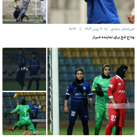
علی‌اصغر سعدی
21 بهمن 1404
15.9K
وداع تلخ برای نماینده شیراز
+
40