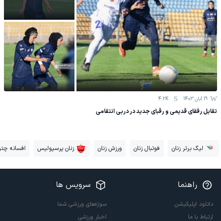
19 آبان 1403
4.2K
تقابل رفقای قدیمی و رقبای جدید در دربی انتقامی
لیگ برتر زنان
فوتبال زنان
ورزش زنان
زنان پرسپولیس
افسانه چتر
راهنما
سرویس ها
دانلود اپلیکیشن
سوژه‌های ورزشی شما
ارتباط با ما
اخبار ورزشی