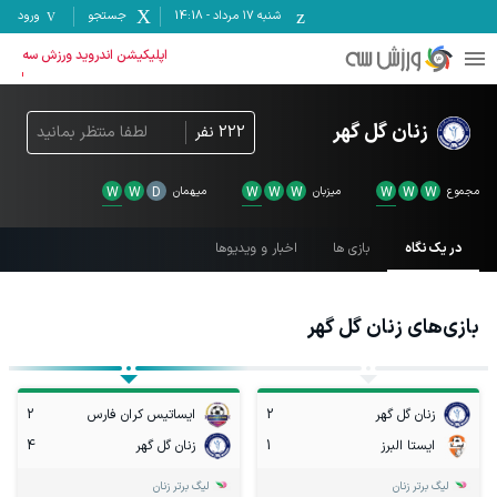
شنبه ۱۷ مرداد
-
14:18
جستجو
ورود
اپلیکیشن اندروید ورزش سه
زنان گل گهر
222
نفر
لطفا منتظر بمانید
مجموع
W
W
W
میزبان
W
W
W
میهمان
D
W
W
در یک نگاه
بازی ها
اخبار و ویدیوها
بازی‌های
زنان گل گهر
زنان گل گهر
2
ایساتیس کران فارس
2
ایستا البرز
1
زنان گل گهر
4
لیگ برتر زنان
لیگ برتر زنان