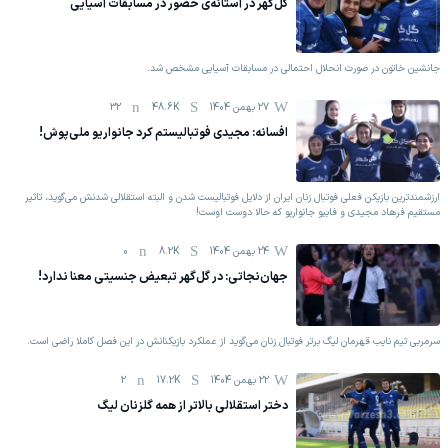
گل‌گهر در آستانه‌ی حضور در مسابقات آسیایی
جانشین خاتون در صورت انحلال احتمالی در مسابقات آسیایی مشخص شد.
27 بهمن 1404
48.6K
32
افسانه: مجیدی فوتبالیستم کرد جانواریو ملی‌پوش!
ارزشمندترین بازیکن فعلی فوتبال زنان ایران از دلایل فوتبالیست شدن و البته استقلالی شدنش می‌گوید، تاثیر
مستقیم فرهاد مجیدی و فابیو جانواریو که حالا دوست اوست!
24 بهمن 1404
8.2K
0
جهان‌نجاتی: در گل‌گهر تبعیض جنسیتی معنا ندارد!
سرمربی تیم نایب قهرمان لیگ برتر فوتبال زنان می‌گوید از عملکرد بازیکنانش در این فصل کاملا راضی است.
22 بهمن 1404
17.2K
2
دختر استقلالی بالاتر از همه گلزنان لیگ