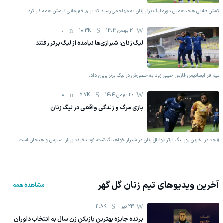
کفش طلایی هجدهمین دوره لیگ برتر زنان به مهاجمی رسید که برای قهرمانی تیمش همه کار کرد.
21 بهمن 1404
10.3K
0
لیگ زنان: شیرازی‌ها نیامده از لیگ برتر رفتند
تیم فراایساتیس فارس خیلی زود به حضورش در لیگ برتر پایان داد.
20 بهمن 1404
5.7K
0
بازی مرگ و زندگی واقعی در لیگ زنان
آنچه در آخرین روز لیگ برتر فوتبال زنان در شیراز خواهد گذشت، نود دقیقه پر از استرس و هیجان است.
آخرین ویدیوهای تیم
زنان گل گهر
مشاهده همه
23 تیر
11.8K
برنده جایزه بهترین بازیکن زن سال به انتخاب داوران