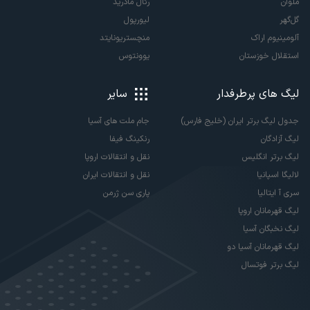
ملوان
رئال مادرید
گل‌گهر
لیورپول
آلومینیوم اراک
منچستریونایتد
استقلال خوزستان
یوونتوس
لیگ های پرطرفدار
سایر
جدول لیگ برتر ایران (خلیج فارس)
جام ملت های آسیا
لیگ آزادگان
رنکینگ فیفا
لیگ برتر انگلیس
نقل و انتقالات اروپا
لالیگا اسپانیا
نقل و انتقالات ایران
سری آ ایتالیا
پاری سن ژرمن
لیگ قهرمانان اروپا
لیگ نخبگان آسیا
لیگ قهرمانان آسیا دو
لیگ برتر فوتسال