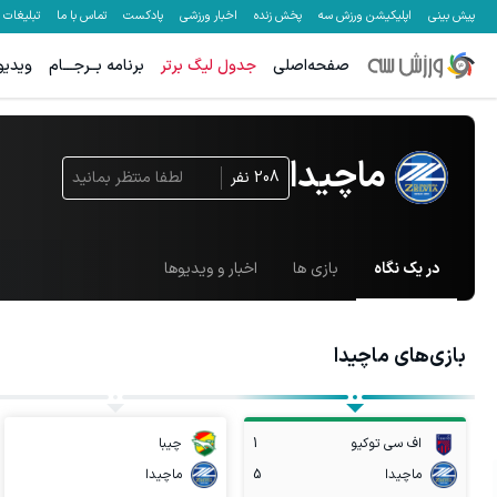
پیش بینی
اپلیکیشن ورزش سه
پخش زنده
اخبار ورزشی
پادکست
تماس با ما
تبلیغات
صفحه‌اصلی
جدول لیگ برتر
برنامه بــرجـــام
ویدیو
ماچیدا
208
نفر
لطفا منتظر بمانید
در یک نگاه
بازی ها
اخبار و ویدیوها
بازی‌های
ماچیدا
اف سی توکیو
1
چیبا
ماچیدا
5
ماچیدا