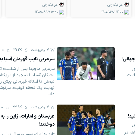
جی لیگ ژاپن
جی لیگ ژاپن
1405/06/07
13:30
1405/06/01
14:00
7 اردیبهشت
31.2K
0
سرمربی نایب قهرمان آسیا به 
ر
سرمربی ماچیدا پس از شکست تلخ
است.
نخبگان آسیا، با تمجید از بازیکن
تیمش تا آستانه قهرمانی پیش رف
نهایت یک لحظه کیفیت، سرنوشت 
داد.
7 اردیبهشت
23.8K
0
ید!
عربستان و امارات، ژاپن را به 
دوختند!
گ
ته در
ژاپنی‌ها برای سومین سال پیاپی د