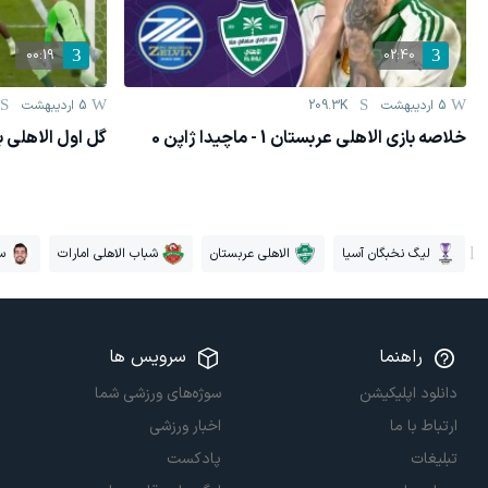
00:19
02:40
5 اردیبهشت
209.3K
5 اردیبهشت
خلاصه بازی الاهلی عربستان 1 - ماچیدا ژاپن 0
گل اول الاهلی ب
لیگ نخبگان آسیا
الاهلی عربستان
شباب الاهلی امارات
س
راهنما
سرویس ها
دانلود اپلیکیشن
سوژه‌های ورزشی شما
ارتباط با ما
اخبار ورزشی
تبلیغات
پادکست