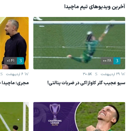
آخرین ویدیوهای تیم
ماچیدا
01:41
00:28
29 اردیبهشت
30.5K
6 اردیبهشت
سیو عجیب گلر کاوازاکی در ضربات پنالتی!
مجری: ماچیدا ج