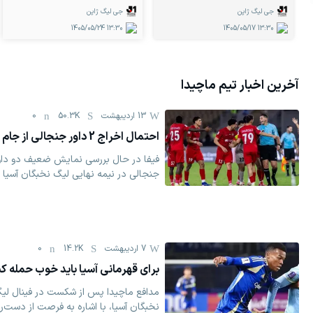
جی لیگ ژاپن
جی لیگ ژاپن
1405/05/24
13:30
1405/05/17
13:30
آخرین اخبار تیم
ماچیدا
13 اردیبهشت
50.3K
0
احتمال اخراج 2 داور جنجالی از جام جهانی!
فیفا در حال بررسی نمایش ضعیف دو داو
جنجالی در نیمه نهایی لیگ نخبگان آسیا 
7 اردیبهشت
14.2K
0
برای قهرمانی آسیا باید خوب حمله کن
مدافع ماچیدا پس از شکست در فینال لی
نخبگان آسیا، با اشاره به فرصت از دست‌رف