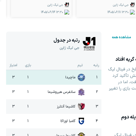
جی لیگ ژاپن
جی لیگ ژاپن
1405/06/14
13:30
1405/06/11
13:30
مشاهده همه
رتبه در جدول
جی لیگ ژاپن
گریه افتاد
رتبه
تیم
بازی
امتیاز
 در فینال لیگ
انش تأکید کرد
1
ماچیدا
1
3
ت، اما در
بازی را تغییر
2
سانفرس هیروشیما
1
3
3
کاشیما آنتلرز
1
3
پله دوم
4
گامبا اوزاکا
1
3
ر فینال لیگ
5
کاشیوا ریسول
1
3