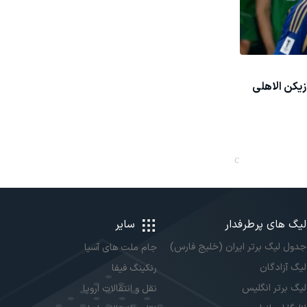
یکن الاهلی
لیگ های پرطرفدار
سایر
جدول لیگ برتر ایران (خلیج فارس)
جام ملت های آسیا
لیگ آزادگان
رنکینگ فیفا
لیگ برتر انگلیس
نقل و انتقالات اروپا