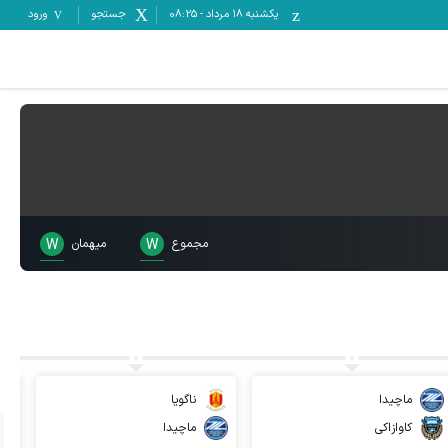
یکشنبه ۱۸ مرداد
-
08:25
جستجو
ورود
مجموع
W
میهمان
W
ماچیدا
ناگویا
کاوازاکی
ماچیدا