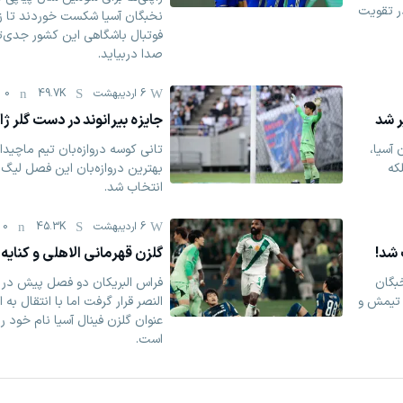
در تقویت
نخبگان آسیا شکست خوردند تا ز
فوتبال باشگاهی این کشور جدی‌تر
صدا دربیاید.
6 اردیبهشت
49.7K
0
ر شد
جایزه بیرانوند در دست گلر ژا
 آسیا،
تانی کوسه دروازه‌بان تیم ماچیدا 
که
بهترین دروازه‌بان این فصل لیگ 
انتخاب شد.
6 اردیبهشت
45.3K
0
 شد!
گلزن قهرمانی الاهلی و کنایه ب
بگان
فراس البریکان دو فصل پیش در 
 تیمش و
النصر قرار گرفت اما با انتقال به ا
عنوان گلزن فینال آسیا نام خود ر
است.