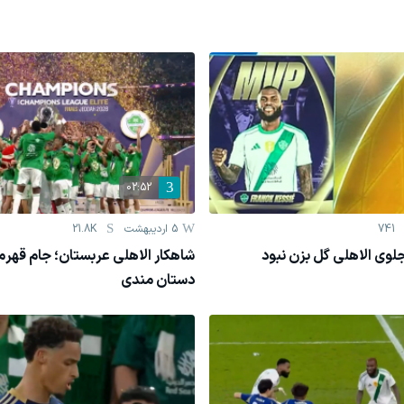
02:52
741
5 اردیبهشت
21.8K
لوی الاهلی گل بزن نبود
شاهکار الاهلی عربستان؛ جام قهرما
دستان مندی