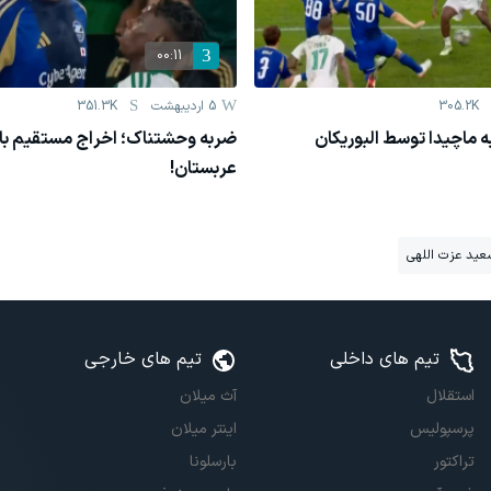
00:11
305.2K
5 اردیبهشت
351.3K
ه ماچیدا توسط البوریکان
ضربه وحشتناک؛ اخراج مستقیم باز
عربستان!
عید عزت اللهی
تیم های داخلی
تیم های خارجی
استقلال
آث میلان
پرسپولیس
اینتر میلان
تراکتور
بارسلونا