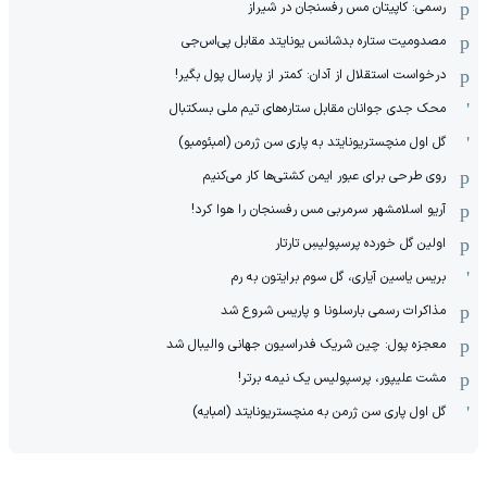
رسمی: کاپیتان مس رفسنجان در شیراز
مصدومیت ستاره بدشانس یونایتد مقابل پی‌اس‌جی
درخواست استقلال از آدان: کمتر از پارسال پول بگیر!
محک جدی ‌جوانان مقابل ستاره‌های تیم ملی بسکتبال
گل اول منچستریونایتد به پاری سن ژرمن (امبئومبو)
روی طرحی برای عبور ایمن کشتی‌ها کار می‌کنیم
آریو اسلامشهر سرمربی مس رفسنجان را هوا کرد!
اولین گل خورده پرسپولیسِ تارتار
بریس یاسین آیاری، گل سوم برایتون به رم
مذاکرات رسمی بارسلونا و پاریس شروع شد
معجزه پول: چین شریک فدراسیون جهانی والیبال شد
مشت علیپور، پرسپولیس یک نیمه برتر!
گل اول پاری سن ژرمن به منچستریونایتد (امبایه)