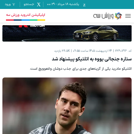
یکشنبه ۱۸ مرداد
-
00:29
جستجو
ورود
اپلیکیشن اندروید ورزش سه
کد:
2360796
24 اردیبهشت 1405 ساعت 09:55
38.5K
بازدید
ستاره جنجالی یووه به اتلتیکو پیشنهاد شد
اتلتیکو مادرید یکی از گزینه‌های جدی برای جذب دوشان ولاهوویچ است.