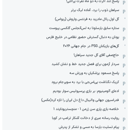
پاسخ تند اکرت به دو ماه نفرت پراکنی!
سپاهان ذوب را برد، آماده لیگ برتر
گل اول رئال مادرید به فرنتس واروش (ریواس)
ستاره سابق بارسلونا به لس‌آنجلس گلکسی پیوست
یونان به دنبال گسترش حضور نظامی در خلیج فارس
گل‌های بازیکنان PSG در جام جهانی 2026
حاج‌صفی آقای گل جدید سپاهان!
سردار آزمون برای فصل جدید خط و نشان کشید
پاسخ مسعود پزشکیان به ورزش سه
کریک نگذاشت پی‌اس‌جی با برد به سوپرجام برود
ادعای آلومینیوم: بر بازی پرسپولیس سوار بودیم
فدراسیون جهانی والیبال داغ دل ایران را تازه کرد(عکس)
خلاصه بازی پاری سن ژرمن 1 - منچستریونایتد 1
روایت رسانه عبری از دخالت آشکار ترامپ در کوبا
پیام تسلیت بارسا به مسی و تشکر از پدرش