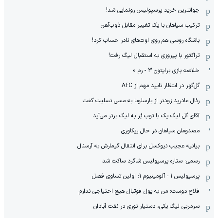
جوانترین خرید پرسپولیس رونمایی شد!
ترکیب سپاهان با یک تغییر مقابل ذوب‌آهن
باشگاه روسی هم روی اوت‌های نادر حساب کرد!
تراکتور با پیروزی به استقبال لیگ رفت!
خلاصه بازی برایتون 3 - رم 0
گل‌گهر در انتظار تایید مهم از ‌AFC
رئال مادرید زودتر از بارسلونا به مسی تسلیت گفت
آقای گل لیگ یک با توپ پُر به لیگ برتر می‌آید
مصدومان سپاهان در حال ریکاوری
بیانیه عجیب نیوکسل برای انتقال گیمارش به آرسنال
رسمی: ستاره پرسپولیس شاگرد ساکت شد
پرسپولیس 1 - آلومینیوم 1: اولین تساوی فصل
فلاح دوست: من به پول فوتبال هیچ احتیاجی ندارم
سرمربی لیگ یکی، دستیار نوری در نفت آبادان