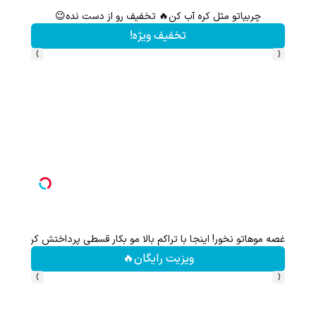
حریف سرسخت چربی های شکم و پهلو با تخفیف ویژه ی جام جهانی
خرید محصول
›
‹
این روش لاغری گیاهی توی دنیا حرف اول رو میزنه(تخفیف ویژه تا امشب
تخفیف ویژه!
›
‹