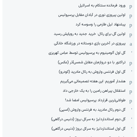
ورود فرمانده سنتکام به اسرائیل
اولین پیروزی نوری در آبادان مقابل پرسپولیس
پیشنهاد لیل طارمی را وسوسه کرد
اولین گل برای رئال: خرید جدید به رویایش رسید
پیروزی در آخرین بازی دوستانه در ورزشگاه خانگی
گل اول آلومینیوم به پرسپولیس توسط عباس کهریزی
تراکتور با دو دروازه‌بان مقابل شمس‌آذر (عکس)
گل اول فرنتس واروش به رئال مادرید (کودرو)
هشدار آموریم: این هفته تصمیماتی می‌گیریم
استقلال پیراهن رامین را به یک خارجی داد
طولانی‌ترین قرارداد پرسپولیس امضا شد!
گل دوم رئال مادرید به فرنتس واروش (اسپی)
گل دوم استانداردلیژ به سرکل بروژ (دنیس درگاهی)
گل اول استانداردلیژ به سرکل بروژ (دنیس درگاهی)