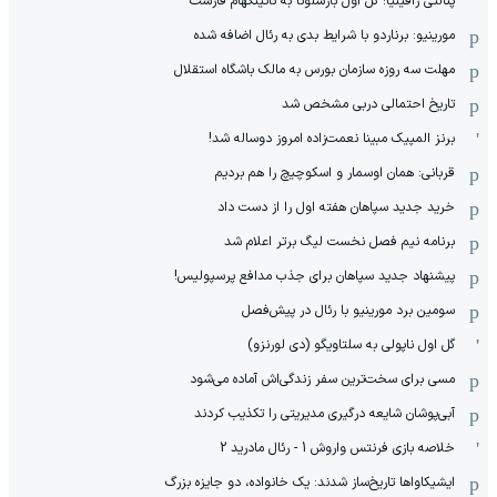
پنالتی رافینیا؛ گل اول بارسلونا به ناتینگهام فارست
مورینیو: برناردو با شرایط بدی به رئال اضافه شده
مهلت سه روزه سازمان بورس به مالک باشگاه استقلال
تاریخ احتمالی دربی مشخص شد
برنز المپیک مبینا نعمت‌زاده امروز دوساله شد!
قربانی: همان اوسمار و اسکوچیچ را هم بردیم
خرید جدید سپاهان هفته اول را از دست داد
برنامه نیم فصل نخست لیگ برتر اعلام شد
پیشنهاد جدید سپاهان برای جذب مدافع پرسپولیس!
سومین برد مورینیو با رئال در پیش‌فصل
گل اول ناپولی به سلتاویگو (دی لورنزو)
مسی برای سخت‌ترین سفر زندگی‌اش آماده می‌شود
آبی‌پوشان شایعه درگیری مدیریتی را تکذیب کردند
خلاصه بازی فرنتس واروش 1 - رئال مادرید 2
ایشیکاوا‌ها تاریخ‌ساز شدند: یک خانواده، دو جایزه بزرگ