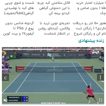
۱ میلیارد اعتبار خرید
قاتل سلامتی کبد چربه
شست و شوی چربی
طلا | بدون ضامن و
با این دمنوش گیاهی
های کبد با نوشیدنی
چک
کبدتو بیمه کن
گیاهی(55%تخفیف)
هنوز 50 تتر رو دریافت
تجربه‌ی نوین ترید با
گردونه شانس بدون
نکردی؟ | رایگان ثبت
والکس، آینده‌ای روشن
پوچ از PS5 تا
نام کن و رایگان شروع
در انتظار شماست
آیفون17 و بیت کوین
کن!
🔥
زنده پیشنهادی