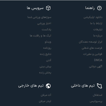
راهنما
سرویس ها
دانلود اپلیکیشن
سوژه‌های ورزشی شما
ارتباط با ما
اخبار ورزشی
تبلیغات
پادکست
درباره ما
لیگ ها و رقابت ها
ابزار توسعه دهندگان
ویدئو
فرصت های شغلی
روزنامه
قوانین و مقررات
نتایج زنده
DMCA
آنتن
آگهی دولتی
پیش بینی
پخش زنده
تیم های داخلی
تیم های خارجی
استقلال
آث میلان
پرسپولیس
اینتر میلان