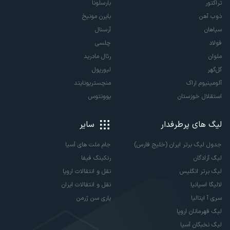
تراکتور
بارسلونا
ذوب آهن
بایرن مونیخ
سپاهان
آرسنال
فولاد
چلسی
ملوان
رئال مادرید
گل‌گهر
لیورپول
آلومینیوم اراک
منچستریونایتد
استقلال خوزستان
یوونتوس
لیگ های پرطرفدار
سایر
جدول لیگ برتر ایران (خلیج فارس)
جام ملت های آسیا
لیگ آزادگان
رنکینگ فیفا
لیگ برتر انگلیس
نقل و انتقالات اروپا
لالیگا اسپانیا
نقل و انتقالات ایران
سری آ ایتالیا
پاری سن ژرمن
لیگ قهرمانان اروپا
لیگ نخبگان آسیا