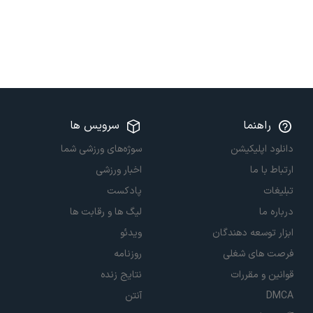
راهنما
سرویس ها
دانلود اپلیکیشن
سوژه‌های ورزشی شما
ارتباط با ما
اخبار ورزشی
تبلیغات
پادکست
درباره ما
لیگ ها و رقابت ها
ابزار توسعه دهندگان
ویدئو
فرصت های شغلی
روزنامه
قوانین و مقررات
نتایج زنده
DMCA
آنتن