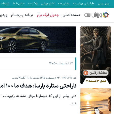
پیش بینی
اپلیکیشن ورزش سه
پخش زنده
اخبار ورزشی
پادکست
تماس با ما
تبلیغات
صفحه‌اصلی
جدول لیگ برتر
برنامه بــرجـــام
ویدیو
23 اردیبهشت 1405
کد:
2360797
24 اردیبهشت 1405 ساعت 10:10
41.5K
بازدید
ناراحتی ستاره بارسا: هدف ما ۱۰۰ امتیاز بود
دنی
کرد.