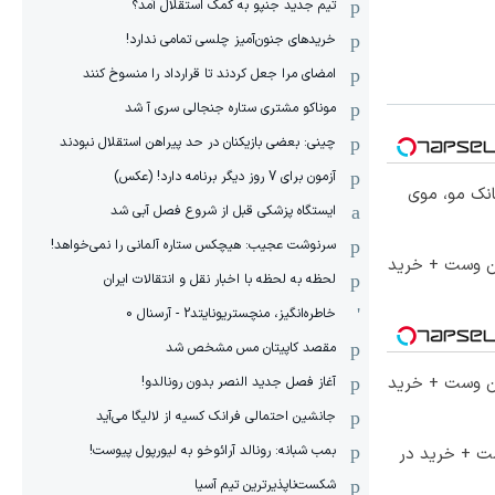
تیم جدید جنپو به کمک استقلال آمد؟
خریدهای جنون‌آمیز چلسی تمامی ندارد!
امضای مرا جعل کردند تا قرارداد را منسوخ کنند
موناکو مشتری ستاره جنجالی سری آ شد
چینی: بعضی بازیکنان در حد پیراهن استقلال نبودند
آزمون برای 7 روز دیگر برنامه دارد! (عکس)
انک مو، موی
ایستگاه پزشکی قبل از شروع فصل آبی شد
سرنوشت عجیب: هیچکس ستاره آلمانی را نمی‌خواهد!
تا 60 درصد تخفیف ویژه جین وست + خرید
لحظه به لحظه با اخبار نقل و انتقالات ایران
خاطره‌انگیز، منچستریونایتد2 - آرسنال 0
مقصد کاپیتان مس مشخص شد
تا 60 درصد تخفیف ویژه جین وست + خرید
آغاز فصل جدید النصر بدون رونالدو!
جانشین احتمالی فرانک کسیه از لالیگا می‌آید
بمب شبانه: رونالد آرائوخو به لیورپول پیوست!
ست + خرید در
شکست‌ناپذیرترین تیم آسیا