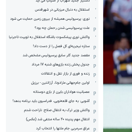
دستیار جدید سهراب از اسپانیا می آید
استقلال به دنبال میزبانی در شهرقدس
نوری: پرسپولیس همیشه از بیرون زمین حمایت می شود
علت پرسپولیسی شدن رحمان چه بود؟
واکنش نوری پیشکسوت باشگاه استقلال به توییت تاجرنیا
ستاره نیجریه‌ای کل فصل را از دست داد!
مقصد جدید گلر سابق پرسپولیس مشخص شد
جدول پخش زنده بازی‌های شنبه 17 مرداد
زنده و فوری از بازار نقل و انتقالات
اولین جام‌جهانی مارادونا، آرژانتین - برزیل
عصبانیت هواداران بایرن از بازی دوستانه
آشوبی: به جای قلعه‌نویی، فدراسیون باید برنامه بدهد!
واکنش وزیر ترک به انتقال صلاح: ناراحت شدم
انتقال مهم پدیده 20 ساله منتفی شد (عکس)
عراق سرمربی جام ملتها را انتخاب کرد