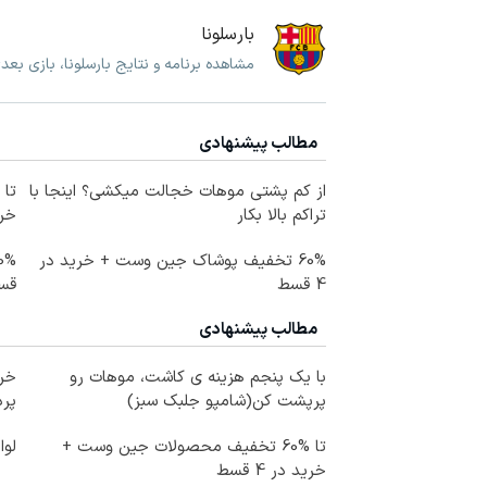
بارسلونا
مشاهده برنامه و نتایج بارسلونا، بازی بعد
مطالب پیشنهادی
از کم پشتی موهات خجالت میکشی؟ اینجا با
تراکم بالا بکار
خرید
60% تخفیف پوشاک جین وست + خرید در
4 قسط
قس
مطالب پیشنهادی
با یک پنجم هزینه ی کاشت، موهات رو
خری
پرپشت کن(شامپو جلبک سبز)
پرداخ
تا %60 تخفیف محصولات جین وست +
لوا
خرید در 4 قسط