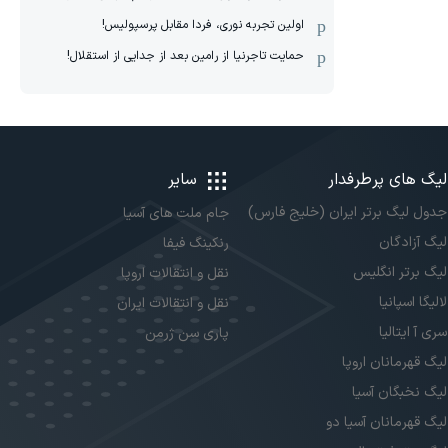
اولین تجربه نوری، فردا مقابل پرسپولیس!
حمایت تاجرنیا از رامین بعد از جدایی از استقلال!
لیگ های پرطرفدار
سایر
جدول لیگ برتر ایران (خلیج فارس)
جام ملت های آسیا
لیگ آزادگان
رنکینگ فیفا
لیگ برتر انگلیس
نقل و انتقالات اروپا
لالیگا اسپانیا
نقل و انتقالات ایران
سری آ ایتالیا
پاری سن ژرمن
لیگ قهرمانان اروپا
لیگ نخبگان آسیا
لیگ قهرمانان آسیا دو