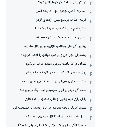
تراکتور دو هافبک در دروازه‌اش دارد!
استارت فصل جدید تنها نماینده البرز
گزینه جذاب پرسپولیس: اژدهای قرمز!
ستاره تیم ملی تکواندو خبرنگار شدند!
رسمی: قرارداد هافبک میلان فسخ شد
برترین گل های رونالدو نازاریو برای رئال مادرید
پزشکیان: چرا من و ترامپ توافق را امضا کردیم؟
تصاویری که باعث سردرد مهدی تارتار می‌شود!
پول سعودی ته کشید، پایان تاریک لیگ روشن!
ستاره سابق پرسپولیس در آستانه پیوستن به فجر
خانم گل فوتبال ایران سرمربی تیم لیگ برتری شد
پایان بازی تیم یحیی و علی منصور با کتک‌کاری!
سنای آمریکا لایحه تحریم ایران و روسیه را تصویب کرد
دلیل غیبت کاپیتان استقلال در بازی دوستانه
خاطره انگیز، ایران 5 - ایتالیا 5 (جام جهانی 2008)