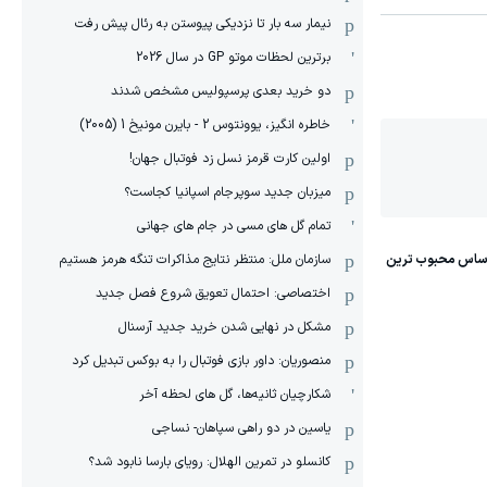
نیمار سه بار تا نزدیکی پیوستن به رئال پیش رفت
برترین لحظات موتو GP در سال 2026
دو خرید بعدی پرسپولیس مشخص شدند
خاطره انگیز، یوونتوس 2 - بایرن مونیخ 1 (2005)
اولین کارت قرمز نسل زد فوتبال جهان!
میزبان جدید سوپرجام اسپانیا کجاست؟
تمام گل های مسی در جام های جهانی
سازمان ملل: منتظر نتایج مذاکرات تنگه هرمز هستیم
اختصاصی: احتمال تعویق شروع فصل جدید
مشکل در نهایی شدن خرید جدید آرسنال
منصوریان: داور بازی فوتبال را به بوکس تبدیل کرد
شکارچیان ثانیه‌ها، گل های لحظه آخر
یاسین در دو راهی سپاهان- نساجی
کانسلو در تمرین الهلال: رویای بارسا نابود شد؟