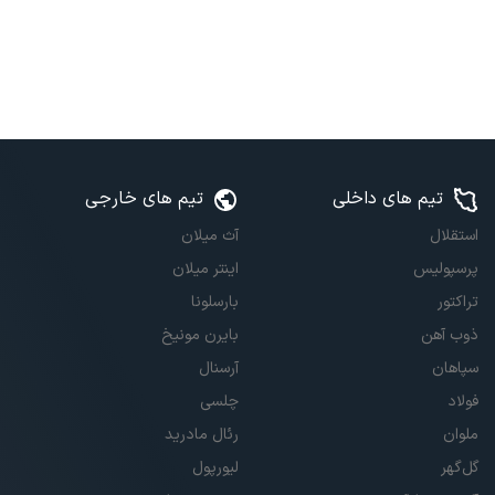
تیم های داخلی
تیم های خارجی
استقلال
آث میلان
پرسپولیس
اینتر میلان
تراکتور
بارسلونا
ذوب آهن
بایرن مونیخ
سپاهان
آرسنال
فولاد
چلسی
ملوان
رئال مادرید
گل‌گهر
لیورپول