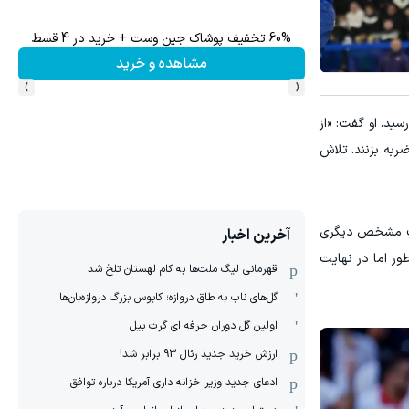
60% تخفیف پوشاک جین وست + خرید در 4 قسط
تا 60 درصد تخفیف ویژه جین وست + خرید در4 قسط
مشاهده و خرید
›
‹
تیاز در لیگ نخواهد رسید. او گفت: «از
ضربه بزنند. تلاش
 هدف مشخص دیگری
آخرین اخبار
تم و تیم هم همین‌طور اما در نهایت
قهرمانی لیگ ملت‌ها به کام لهستان تلخ شد
گل‌های ناب به طاق دروازه؛ کابوس بزرگ دروازه‌بان‌ها
اولین گل دوران حرفه ای گرت بیل
ارزش خرید جدید رئال 93 برابر شد!
ادعای جدید وزیر خزانه داری آمریکا درباره توافق