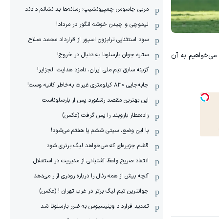
مربی جاسوس چمپیونشیپ: رسانه‌ها بد نشانم دادند
لیموچی و چیدن خوشه انگور در مرداد!
سود استثنایی ترابزون اسپور از قرارداد محمد صلاح
ستاره جوان بارسلونا به دنبال در خروج!
می‌خواهیم به آن
گزینه سابق تیم ملی ایران، نامزد هدایت الجزایر!
جابه‌جایی ۸۳۰ کیلومتری غیرت به‌خاطر کانیه وست!
این بهترین مقصد رشفورد پس از بارسلوناست
زاده‌عطار بازوبند را پس گرفت (عکس)
با این وضع، سیتی ششم یا هفتم می‌شود!
قشم جزیره‌ای که می‌خواهد لیگ برتری شود
انتقاد صریح واعظ آشتیانی از مدیریت در استقلال
آنچه بیش از همه رئال را درباره رودری آزار می‌دهد
جوانترین تیم لیگ برتر در غرب تهران ! (عکس)
تمدید قرارداد وینیسیوس به ضرر بارسلونا شد