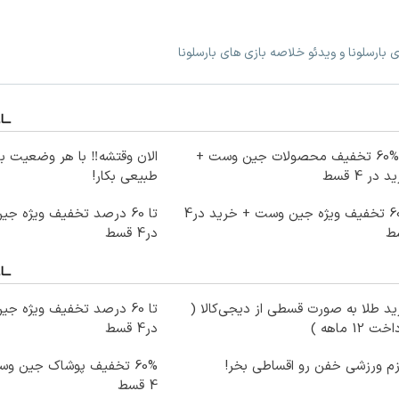
ی بارسلونا و ویدئو خلاصه بازی های بارسلونا
تا %60 تخفیف محصولات جین وست +
الان وقتشه‼️ با هر وضعیت ب
 در 4 قسط
طبیعی بکار!
60% تخفیف ویژه جین وست + خرید در4
ط
در4 قسط
د طلا به صورت قسطی از دیجی‌کالا (
ت 12 ماهه )
در4 قسط
زم ورزشی خفن رو اقساطی بخر!
60% تخفیف پوشاک جین و
4 قسط