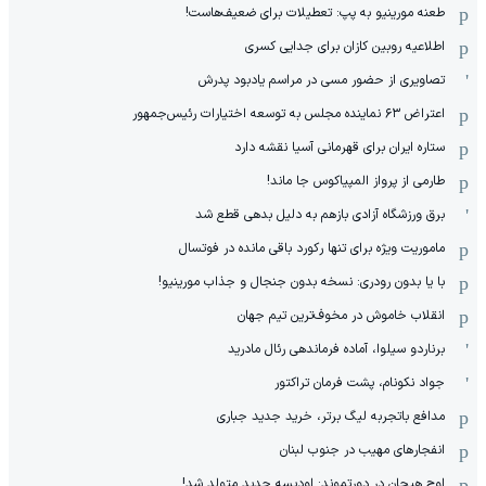
طعنه مورینیو به پپ: تعطیلات برای ضعیف‌هاست!
اطلاعیه روبین کازان برای جدایی کسری
تصاویری از حضور مسی در مراسم یادبود پدرش
اعتراض ۶۳ نماینده مجلس به توسعه اختیارات رئیس‌جمهور
ستاره ایران برای قهرمانی آسیا نقشه دارد
طارمی از پرواز المپیاکوس جا ماند!
برق ورزشگاه آزادی بازهم به دلیل بدهی قطع شد
ماموریت ویژه برای تنها رکورد باقی مانده در فوتسال
با یا بدون رودری: نسخه بدون جنجال و جذاب مورینیو!
انقلاب خاموش در مخوف‌‌ترین تیم جهان
برناردو سیلوا، آماده فرماندهی رئال مادرید
جواد نکونام، پشت فرمان تراکتور
مدافع باتجربه لیگ برتر، خرید جدید جباری
انفجارهای مهیب در جنوب لبنان
اوج هیجان در دورتموند: اودیسه جدید متولد شد!