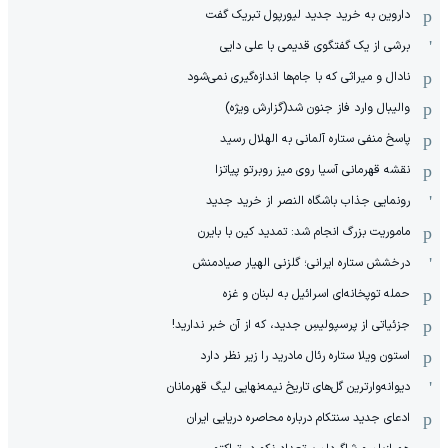
داروین به خرید جدید لیورپول تبریک گفت
برشی از یک گفتگوی قدیمی با علی دایی
نادال و میراثی که با جام‌ها اندازه‌گیری نمی‌شود
والیبال وارد فاز جنون شد(گزارش ویژه)
پاسخ منفی ستاره آلمانی به الهلال رسید
نقشه قهرمانی آسیا روی میز روبرتو پیاتزا
رونمایی جذاب باشگاه النصر از خرید جدید
ماموریت بزرگ انجام شد: تمدید کین با بایرن
درخشش ستاره ایرانی؛ گلزنی الهیار صیادمنش
حمله توپخانه‌ای اسرائیل به لبنان و غزه
جزئیاتی از پرسپولیسِ جدید، که از آن ‌خبر ندارید!
استون ویلا ستاره رئال مادرید را زیر نظر دارد
دیوانه‌وارترین گل‌های تاریخ نیمه‌نهایی لیگ قهرمانان
ادعای جدید سنتکام درباره محاصره دریایی ایران