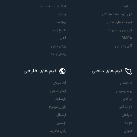
درباره ما
لیگ ها و رقابت ها
ابزار توسعه دهندگان
ویدئو
فرصت های شغلی
روزنامه
قوانین و مقررات
نتایج زنده
DMCA
آنتن
آگهی دولتی
پیش بینی
پخش زنده
تیم های داخلی
تیم های خارجی
استقلال
آث میلان
پرسپولیس
اینتر میلان
تراکتور
بارسلونا
ذوب آهن
بایرن مونیخ
سپاهان
آرسنال
فولاد
چلسی
ملوان
رئال مادرید