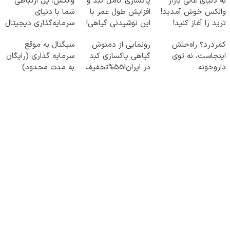
به دنیای عالی بازار
پاکسازی کامل کبد و
والکس: پل ارتباطی
والکس خوش آمدید!
افزایش طول عمر با
شما با دنیای
ترید را آغاز کنید!
این نوشیدنی گیاهی!
سرمایه‌گذاری دیجیتال
کلیک جهت خرید
کمردرد؟ راه‌حلش
رونمایی از دمنوش
سیگنال به موقع
اینجاست، نه توی
گیاهی پاکسازی کبد
سرمایه گذاری (رایگان
داروخونه
در ایران!55%تخفیف
به مدت محدود)