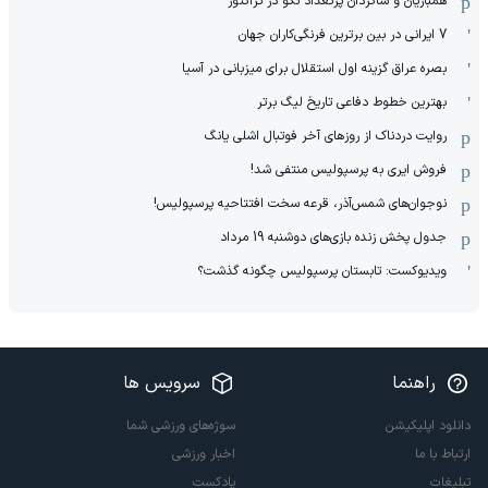
همبازیان و شاگردان پرتعداد نکو در تراکتور
7 ایرانی در بین برترین فرنگی‌کاران جهان
بصره عراق گزینه اول استقلال برای میزبانی در آسیا
بهترین خطوط دفاعی تاریخ لیگ برتر
روایت دردناک از روزهای آخر فوتبال اشلی یانگ
فروش ایری به پرسپولیس منتفی شد!
نوجوان‌های شمس‌آذر، قرعه سخت افتتاحیه پرسپولیس!
جدول پخش زنده بازی‌های دوشنبه 19 مرداد
ویدیوکست: تابستان پرسپولیس چگونه گذشت؟
راهنما
سرویس ها
دانلود اپلیکیشن
سوژه‌های ورزشی شما
ارتباط با ما
اخبار ورزشی
تبلیغات
پادکست