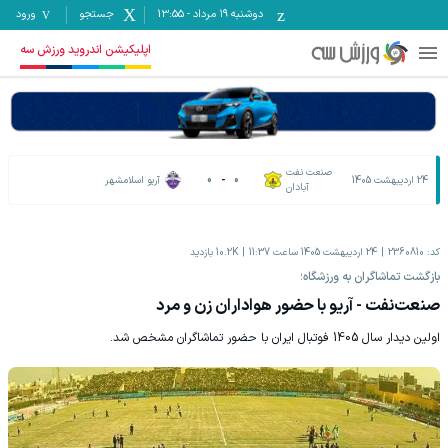
دوشنبه ۱۹ مرداد
-
13:55
جستجو
ورود
اپلیکیشن اندروید ورزش سه
صنعت نفت
24 اردیبهشت 1405
0
-
0
آریو اسلامشهر
آبادان
کد:
2360810
24 اردیبهشت 1405 ساعت 11:37
10.2K
بازدید
بازگشت تماشاگران به ورزشگاه؛
صنعت‌نفت - آریو با حضور هواداران زن و مرد
اولین دیدار سال 1405 فوتبال ایران با حضور تماشاگران مشخص شد.