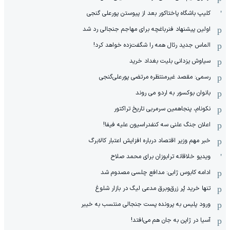
کلیپ باشگاه پاختاکور بعد از پیوستن پورعلی گنجی
اولین پیشنهاد فنرباغچه برای مهاجم جنجالی رد شد
الماس جدید رئال همه را شگفت‌زده خواهد کرد!
سیاوش یزدانی بلیت بغداد خرید
رسمی: مقصد غیرمنتظره مرتضی پورعلی‌گنجی
بانوان بوکسور به اردو می روند
نکونام، پنجاهمین سرمربی تاریخ تراکتور
اعلان جنگ علنی سه کنفدراسیون علیه فیفا!
خبر مهم وزیر اقتصاد درباره افزایش اعتبار کالابرگ
ویدیو خلاقانه ترابوزان برای محمد صلاح
ادامه کابوس ژابی: مدافع چلسی مصدوم شد
تنها خرید پُر زرق‌وبرق مدعی لیگ در بازار شلوغ
ورود پلیس به پرونده پست جنجالی منتسب به خیبر
آسیا در ژاپن به جان هم می‌افتد!