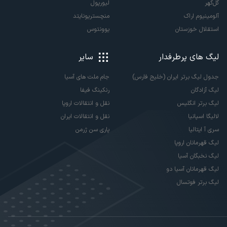
گل‌گهر
لیورپول
آلومینیوم اراک
منچستریونایتد
استقلال خوزستان
یوونتوس
لیگ های پرطرفدار
سایر
جدول لیگ برتر ایران (خلیج فارس)
جام ملت های آسیا
لیگ آزادگان
رنکینگ فیفا
لیگ برتر انگلیس
نقل و انتقالات اروپا
لالیگا اسپانیا
نقل و انتقالات ایران
سری آ ایتالیا
پاری سن ژرمن
لیگ قهرمانان اروپا
لیگ نخبگان آسیا
لیگ قهرمانان آسیا دو
لیگ برتر فوتسال