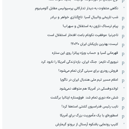
نگاهی متفاوت به دیدار تدارکاتی پرسپولیس مقابل آلومینیوم
شب تاریخی والیبال آسیا: تاج‌گذاری خواهر و برادر
پیام ترسناک نازون به استقلال و سهراب!
تاجرنیا: موفقیت نکونام باعث افتخار استقلال است
لیست بهترین بازیکنان ایران 2030!
قهرمانی آسیا و حساب ویژه پیاتزا روی این ستاره
نیویورک تایمز: جنگ ایران، بازدارندگی آمریکا را نابود کرد
فروش رودری برای سیتی گران تمام می‌شود!
اعلام مسیر تیم ملی هندبال ایران در ناگویا
لواندوفسکی در آمریکا هم متوقف نمی‌شود
شش ماه دوری تمام شد: فوق‌ستاره ایتالیا برگشت
نایب رئیس فدراسیون کشتی استعفا کرد!
اسطوره‌ای با یک مأموریت بزرگ برای آمریکا
کلیپ رونمایی باشکوه آرسنال از برونو گیمارش