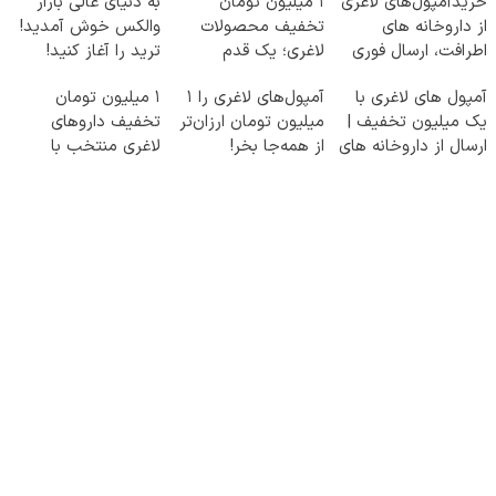
خریدآمپول‌های لاغری
۱ میلیون تومان
به دنیای عالی بازار
از داروخانه های
تخفیف محصولات
والکس خوش آمدید!
اطرافت، ارسال فوری
لاغری؛ یک قدم
ترید را آغاز کنید!
همراه با پک یخ!
نزدیک‌تر به شروع
آمپول های لاغری با
آمپول‌های لاغری را ۱
۱ میلیون تومان
کاهش وزن
یک میلیون تخفیف |
میلیون تومان ارزان‌تر
تخفیف داروهای
ارسال از داروخانه های
از همه‌جا بخر!
لاغری منتخب با
معتبر
ارسال از داروخانه
نزدیکت