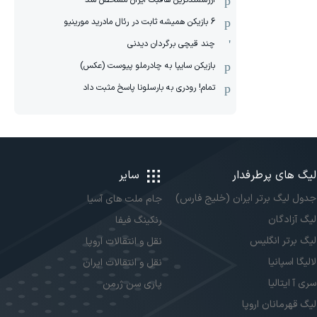
ارزشمندترین هافبک ایران مشخص شد
6 بازیکن همیشه ثابت در رئال مادرید مورینیو
چند قیچی برگردان دیدنی
بازیکن سایپا به چادرملو پیوست (عکس)
تمام! رودری به بارسلونا پاسخ مثبت داد
لیگ های پرطرفدار
سایر
جدول لیگ برتر ایران (خلیج فارس)
جام ملت های آسیا
لیگ آزادگان
رنکینگ فیفا
لیگ برتر انگلیس
نقل و انتقالات اروپا
لالیگا اسپانیا
نقل و انتقالات ایران
سری آ ایتالیا
پاری سن ژرمن
لیگ قهرمانان اروپا