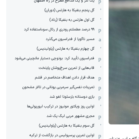
یک گلر و یک مدافع مطرح در راه اصفهان
گل پنجم بنفیکا به هارتس (دوران)
گل اول هارتس به بنفیکا (رناد)
۹۹ درصد مطمئنم رودری از رئال سوءاستفاده کرد
مسیر ناگویا از فدراسیون می‌گذرد
گل چهارم بنفیکا به هارتس (پاولیدیس)
فدراسیون تأیید کرد: بونوچی دستیار مانچینی می‌شود
قاب‌هایی از تمرین سرخ‌پوشان پایتخت
هدف قرار دادن اهداف متخاصم در قشم
‏تمرینات نفس‌گیر سرمربی یونانی در تالار مشحون
بازی دوستانه بارسلونا لغو شد
اولین روز ویکتور مونیوز در ترکیب لیورپولی‌ها
مجری مشهور مربی لیگ یک شد
گل سوم بنفیکا به هارتس (پاولیدیس)
اولین تمرین پرسپولیس در بازگشت از ترکیه
اه و این عزیزان