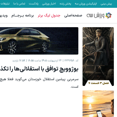
پیش بینی
اپلیکیشن ورزش سه
پخش زنده
اخبار ورزشی
پادکست
تماس با ما
تبلیغات
صفحه‌اصلی
جدول لیگ برتر
برنامه بــرجـــام
ویدیو
کد:
2361358
26 اردیبهشت 1405 ساعت 18:55
17.5K
بازدید
بوژوویچ توافق با استقلالی‌ها را تک
سرمربی پیشین استقلال خوزستان می‌گوید فعلا هیچ ت
است.