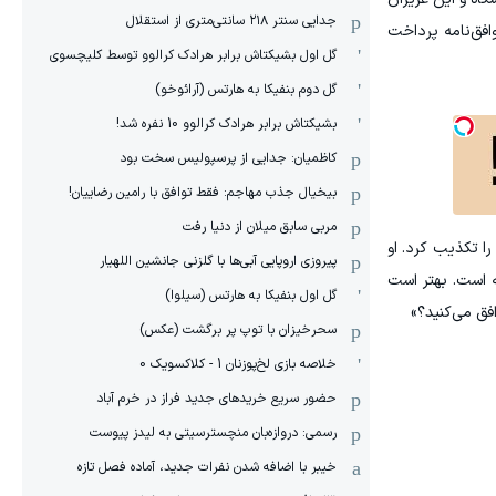
جدایی سنتر ۲۱۸ سانتی‌متری از استقلال
افق‌نامه پرداخت
گل اول بشیکتاش برابر هرادک کرالوو توسط کلیچسوی
گل دوم بنفیکا به هارتس (آرائوخو)
بشیکتاش برابر هرادک کرالوو 10 نفره شد!
کاظمیان: جدایی از پرسپولیس سخت بود
بیخیال جذب مهاجم: فقط توافق با رامین رضاییان!
مربی سابق میلان از دنیا رفت
را تکذیب کرد. او
پیروزی اروپایی آبی‌ها با گلزنی جانشین اللهیار
 است. بهتر است
گل اول بنفیکا به هارتس (سیلوا)
فق می‌کنید؟»
سحرخیزان با توپ پر برگشت (عکس)
خلاصه بازی لخ‌پوزنان 1 - کلاکسویک 0
حضور سریع خریدهای جدید فراز در خرم آباد
رسمی: دروازه‌بان منچسترسیتی به لیدز پیوست
خیبر با اضافه شدن نفرات جدید، آماده فصل تازه