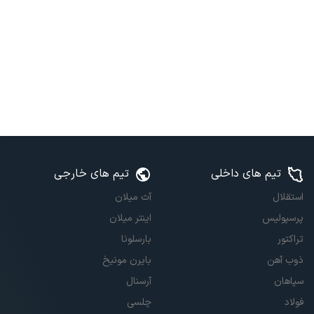
تیم های داخلی
تیم های خارجی
استقلال
آث میلان
پرسپولیس
اینتر میلان
تراکتور
بارسلونا
ذوب آهن
بایرن مونیخ
سپاهان
آرسنال
فولاد
چلسی