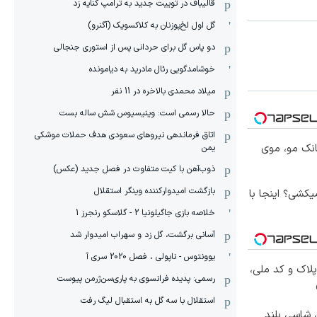
قالیباف در توییت جدید به ترامپ کنایه زد
گل اول لخ‌پوزنان به کلاکسویک (آگنرو)
دو پاس گل برای حردانی پس از استوری جنجالی
خوشامدگویی رئال مادرید به دیامونده
میلاد محمدی بالاخره در 11 نفر
حالا رسمی است: وینیسیوس شش ساله بست
اتاق فرماندهی نیروهای سعودی هدف حملات موشکی
انک مو، موی
یمن
ذوب‌آهن با کیت متفاوت در فصل جدید (عکس)
بازگشت امیدوارکننده وینگر استقلال
کشی؟ اینجا با
خلاصه بازی جاگیلونیا 2 - گلاسکو رنجرز 1
آسانی برگشت، گل زد و سهراب امیدوار شد
یوونتوس - ناپولی ، فصل 2020 سری آ
پلاک و کد ملی،
رسمی: پدیده فرانسوی به پاری‌سن‌ژرمن پیوست
استقلال با سه گل به استقبال لیگ رفت
وکس ترین شاسی بلند