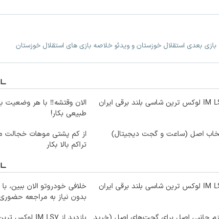
 بازی بعدی استقلال خوزستان و ویدئو خلاصه بازی های استقلال خوزستان
ترین شاسی بلند برقی ایران
الان وقتشه‼️ با هر وضعیت ب
طبیعی بکار!
تخاب اصل (ساعت و گجت دیجیتال)
از کم پشتی موهات خجالت می
تراکم بالا بکار
ترین شاسی بلند برقی ایران
خلافی خودروتو الان ببین، با 
بدون نیاز به مراجعه حضوری
زم جانبی اصل برای گجت‌های اصل (خرید
بازدید از IM LS7 ل