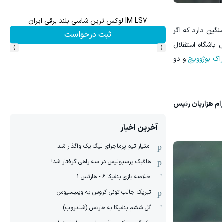
IM LS7 لوکس ترین شاسی بلند برقی ایران
گین دارد که اگر
ثبت درخواست
›
‹
 باشگاه استقلال
اگ بوژوویچ
و دو
تا 15 روز بعد خبر داد. امروز هم شهرام هزاریان رئیس
آخرین اخبار
امتیاز تیم پرماجرای لیگ یک واگذار شد
هافبک پرسپولیس در سه راهی گرفتار شد!
خلاصه بازی بنفیکا 6 - هارتس 1
تبریک جالب تونی کروس به وینیسیوس
گل ششم بنفیکا به هارتس (شلدروپ)