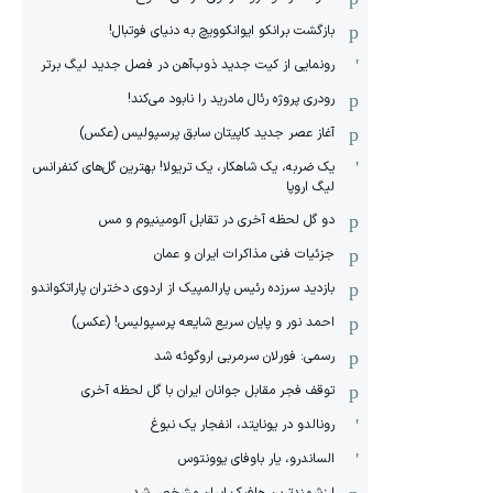
بازگشت برانکو ایوانکوویچ به دنیای فوتبال!
رونمایی از کیت جدید ذوب‌آهن در فصل جدید لیگ برتر
رودری پروژه رئال مادرید را نابود می‌کند!
آغاز عصر جدید کاپیتان سابق پرسپولیس (عکس)
یک ضربه، یک شاهکار، یک تریولا! بهترین گل‌های کنفرانس
لیگ اروپا
دو گل لحظه آخری در تقابل آلومینیوم و مس
جزئیات فنی مذاکرات ایران و عمان
بازدید سرزده رئیس پارالمپیک از اردوی دختران پاراتکواندو
احمد نور و پایان سریع شایعه پرسپولیس! (عکس)
رسمی: فورلان سرمربی اروگوئه شد
توقف فجر مقابل جوانان ایران با گل لحظه آخری
رونالدو در یونایتد، انفجار یک نبوغ
الساندرو، یار باوفای یوونتوس