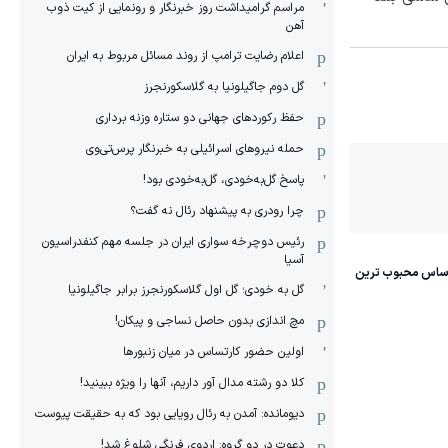
مراسم گرامیداشت روز خبرنگار و رونمایی از کیت ذوب
آهن
اعلام رضایت ترامپ از روند مسائل مربوط به ایران
گل دوم جاگیلونیا به گلاسکورنجرز
حفظ رکوردهای جهانی دو ستاره وزنه برداری
حمله نیروهای اسرائیلی به خبرنگار پرس‌تی‌وی
پاسخ گل‌به‌خودی، گل‌به‌خودی بود!
چرا رودری به پیشنهاد رئال نه گفت؟
رئیس دوچرخه سواری ایران در جلسه مهم کنفدراسیون
آسیا
گل به خودی؛ گل اول گلاسکورنجرز برابر جاگیلونیا
مچ اندازی بدون حاصل نساجی و پیکان!
اولین حضور کارتساس در میان زنبورها
کلا دو‌ رشته مدال آور داریم، آنها را ویژه ببینید!
دیومانده: آمدن به رئال رویایی بود که به حقیقت پیوست
دعوت در دو گروه: اردوی فرنگی شلوغ شد!