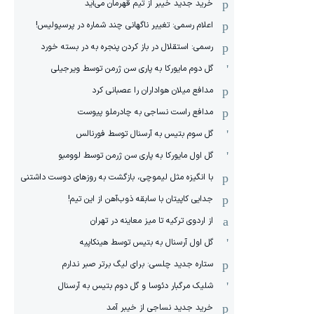
خرید جدید خیبر از تیم قهرمان می‌آید
اعلام رسمی: تغییر ناگهانی چند شماره در پرسپولیس!
رسمی: استقلال در باز کردن پنجره به در بسته خورد
گل دوم مایورکا به پاری سن ژرمن توسط ویرجیلی
مدافع میلان هواداران را عصبانی کرد
مدافع راست نساجی به چادرملو پیوست
گل سوم بتیس به آرسنال توسط فورنالس
گل اول مایورکا به پاری سن ژرمن توسط لوومبو
با انگیزه مثل لیموچی، بازگشت به روزهای دوست داشتنی
جدایی کاپیتان با سابقه ذوب‌آهن از این تیم!
از اردوی ترکیه تا میز معاینه در تهران
گل اول آرسنال به بتیس توسط هینکاپیه
ستاره جدید چلسی: برای لیگ برتر صبر ندارم
شلیک مرگبار دئوسا و گل دوم بتیس به آرسنال
خرید جدید نساجی از خیبر آمد