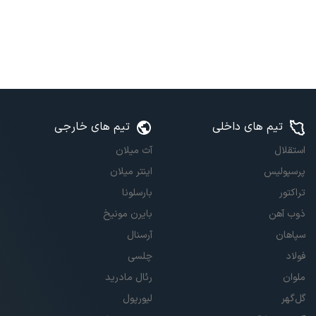
تیم های داخلی
تیم های خارجی
استقلال
آث میلان
پرسپولیس
اینتر میلان
تراکتور
بارسلونا
ذوب آهن
بایرن مونیخ
سپاهان
آرسنال
فولاد
چلسی
ملوان
رئال مادرید
گل‌گهر
لیورپول