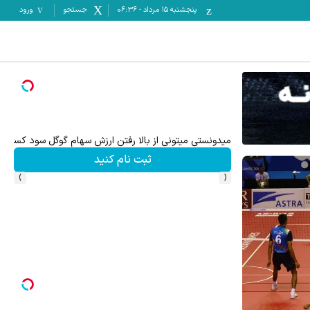
پنجشنبه ۱۵ مرداد
-
06:36
جستجو
ورود
۵۰۰ دلار بونوس و اسپرد از صفر xauusd فقط در کپیتال اکستند
میدونستی میتونی از بالا رفتن ارزش سهام گوگل سود کسب 
ثبت نام کنید
›
‹