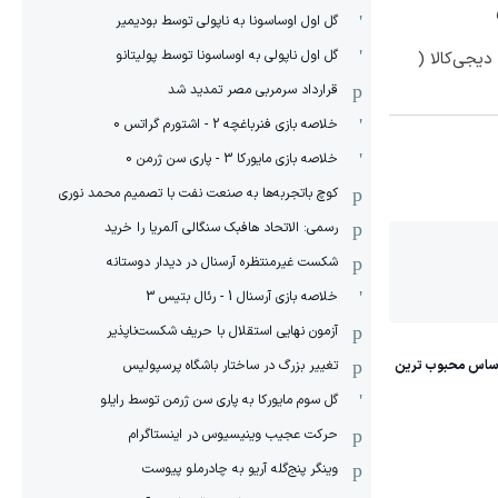
گل اول اوساسونا به ناپولی توسط بودیمیر
گل اول ناپولی به اوساسونا توسط پولیتانو
یجی‌کالا (
قرارداد سرمربی مصر تمدید شد
خلاصه بازی فنرباغچه 2 - اشتورم گراتس 0
خلاصه بازی مایورکا 3 - پاری سن ژرمن 0
کوچ باتجربه‌ها به صنعت نفت با تصمیم محمد نوری
رسمی: الاتحاد هافبک سنگالی آلمریا را خرید
شکست غیرمنتظره آرسنال در دیدار دوستانه
خلاصه بازی آرسنال 1 - رئال بتیس 3
آزمون نهایی استقلال با حریف شکست‌ناپذیر
تغییر بزرگ در ساختار باشگاه پرسپولیس
گل سوم مایورکا به پاری سن ژرمن توسط رایلو
حرکت عجیب وینیسیوس در اینستاگرام
وینگر پنج‌گله آریو به چادرملو پیوست