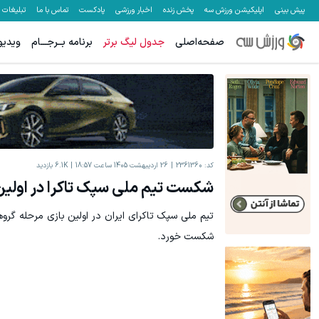
پیش بینی
اپلیکیشن ورزش سه
پخش زنده
اخبار ورزشی
پادکست
تماس با ما
تبلیغات
صفحه‌اصلی
جدول لیگ برتر
برنامه بــرجـــام
ویدیو
کد:
2361360
26 اردیبهشت 1405 ساعت 18:57
6.1K
بازدید
شکست تیم ملی سپک تاکرا در اولین
تیم ملی سپک تاکرای ایران در اولین بازی مرحله گرو
شکست خورد.