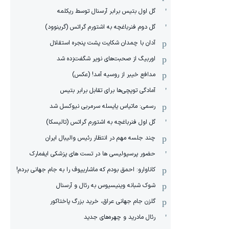
گل اول بتیس برابر آرسنال توسط ریکلمه
گل دوم فنرباغچه به اشتورم گراتس (گرینوود)
آدان با چمدان شکایت پشت پنجره استقلال
اوربیگ از صحبت‌های نویر شگفت‌زده شد
مدافع خیبر از روسیه آمد! (عکس)
آمادگی توپچی‌ها برای تقابل برابر بتیس
رسمی: ماتیاس یایسله سرمربی نیوکسل شد
گل اول فنرباغچه به اشتورم گراتس (تالیسکا)
چند جلسه مهم در انتظار رئیس والیبال ایران
حضور پرسپولیسی ها در تست های پزشکی ایفمارک
کاناوارو: احمق بودم که ماشاریپوف را به جام جهانی بردم!
شوک شبانه وینیسیوس به رئال و آرسنال
گلزن جام جهانی عراق، خرید بزرگ پاختاکور
رئال مادرید و چهره‌های جدید