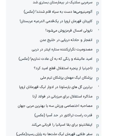
سرمربی سلتیک در بیمارستان بستری شد
آلومینیومی‌ها دست به سیاه قلم شدند! (عکس)
کاپیتان قهرمان اروپا در یک‌قدمی الدرعیه عربستان!
ناپولی امسال قرمزپوش می‌شود!
انفجار و حادثه دریایی در خلیج عدن
مصدومیت نگران‌کننده ستاره اینتر در دربی
امید عالیشاه و رنگی که به آن عادت نداریم! (عکس)
تاجرنیا از پنجره استقلال قطع امید کرد؟
پزشکان لیگ مهمان پزشکان تیم ملی
برترین گل های بارسلونا در ادوار لیگ قهرمانان اروپا
مذاکره استقلال برای میزبانی در فولاد آرنا
مصاحبه اختصاصی ورزش سه با بهترین مربی جهان
قدرت راست تراکتور در حد آسیا (عکس)
اینفانتینو برای بقا اسپانیا را قربانی می‌کند
سفر طلایی قهرمان لیگ ملت‌ها به پایان رسید(عکس)