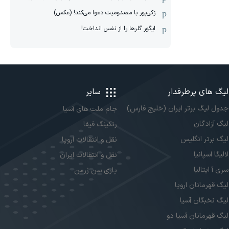
زکی‌پور با مصدومیت دعوا می‌کند! (عکس)
ایگور گلرها را از نفس انداخت!
لیگ های پرطرفدار
سایر
جدول لیگ برتر ایران (خلیج فارس)
جام ملت های آسیا
لیگ آزادگان
رنکینگ فیفا
لیگ برتر انگلیس
نقل و انتقالات اروپا
لالیگا اسپانیا
نقل و انتقالات ایران
سری آ ایتالیا
پاری سن ژرمن
لیگ قهرمانان اروپا
لیگ نخبگان آسیا
لیگ قهرمانان آسیا دو