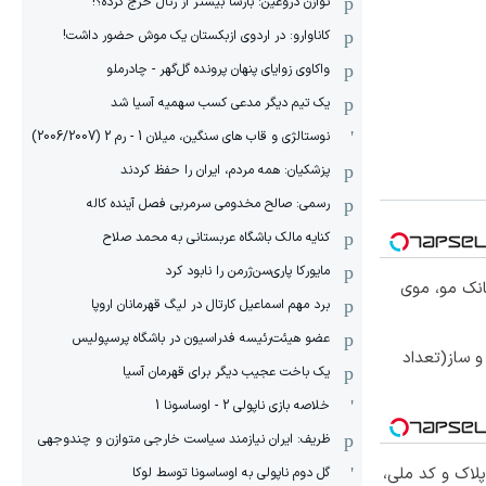
توازن دروغین: بارسا بیشتر از رئال خرج کرده؟!
کاناوارو: در اردوی ازبکستان یک موش حضور داشت!
واکاوی زوایای پنهان پرونده گل‌گهر - چادرملو
یک تیم دیگر مدعی کسب سهمیه آسیا شد
نوستالژی و قاب های سنگین، میلان 1 - رم 2 (2006/2007)
پزشکیان: همه مردم، ایران را حفظ کردند
رسمی: صالح مخدومی سرمربی فصل آینده کاله
کنایه مالک باشگاه عربستانی به محمد صلاح
مایورکا پاری‌سن‌ژرمن را نابود کرد
انک مو، موی
برد مهم اسماعیل کارتال در لیگ قهرمانان اروپا
عضو هیئت‌رئیسه فدراسیون در باشگاه پرسپولیس
 ساز(تعداد
یک باخت عجیب دیگر برای قهرمان آسیا
خلاصه بازی ناپولی 2 - اوساسونا 1
ظریف: ایران نیازمند سیاست خارجی متوازن و چندوجهی
پلاک و کد ملی،
گل دوم ناپولی به اوساسونا توسط لوکا