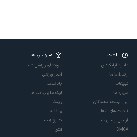
راهنما
سرویس ها
دانلود اپلیکیشن
سوژه‌های ورزشی شما
ارتباط با ما
اخبار ورزشی
تبلیغات
پادکست
درباره ما
لیگ ها و رقابت ها
ابزار توسعه دهندگان
ویدئو
فرصت های شغلی
روزنامه
قوانین و مقررات
نتایج زنده
DMCA
آنتن