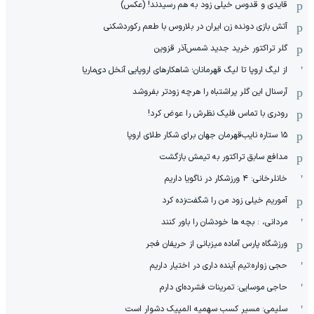
قایدی و قدوس خیلی زود به هم رسیدند! (عکس)
آتش بازی دونده زن ایران در بلاروس با طعم رکوردشکنی
گلر تراکتور خرید جدید شمس‌آذر قزوین
از لیگ اروپا تا لیگ قهرمانان؛ شاهکارهای اروپایی آنخل دی‌ماریا
آرسنال این گلر پراشتباه را هرچه زودتر بفروشد
رودری با تماس فلیک نظرش را عوض کرد!
١۵ ستاره نایب‌قهرمان جهان برای شکار طلای اروپا
مدافع سابق تراکتور به تیمش بازگشت
خانلرخانی: ۴ ورزشکار در ناگویا داریم
آموریم خیلی زود من را شگفت‌زده کرد
مردانی، : بچه ها خودشان را باور کنند
ورزشگاه پارس آماده میزبانی از حریفان فجر
حجی زواره:تیم آینده داری در اختیار داریم
حاجی موسایی: تمرینات فشرده‌ای دارم
سلیمی: مسیر کسب سهمیه المپیک دشوار است