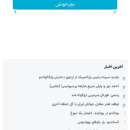
کلیک کن!
›
‹
آخرین اخبار
بازدید سرزده رئیس پارالمپیک از اردوی دختران پاراتکواندو
احمد نور و پایان سریع شایعه پرسپولیس! (عکس)
رسمی: فورلان سرمربی اروگوئه شد
توقف فجر مقابل جوانان ایران با گل لحظه آخری
رونالدو در یونایتد، انفجار یک نبوغ
الساندرو، یار باوفای یوونتوس