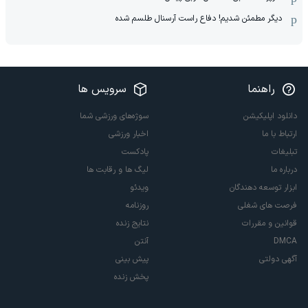
دیگر مطمئن شدیم! دفاع راست آرسنال طلسم شده
راهنما
سرویس ها
دانلود اپلیکیشن
سوژه‌های ورزشی شما
ارتباط با ما
اخبار ورزشی
تبلیغات
پادکست
درباره ما
لیگ ها و رقابت ها
ابزار توسعه دهندگان
ویدئو
فرصت های شغلی
روزنامه
قوانین و مقررات
نتایج زنده
DMCA
آنتن
آگهی دولتی
پیش بینی
پخش زنده