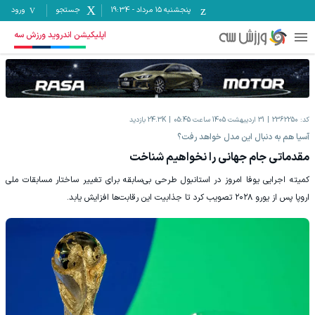
پنجشنبه ۱۵ مرداد
-
19:34
جستجو
ورود
اپلیکیشن اندروید ورزش سه
کد:
2362250
31 اردیبهشت 1405 ساعت 05:45
24.3K
بازدید
‫آسیا هم به دنبال این مدل خواهد رفت؟
مقدماتی جام جهانی را نخواهیم شناخت
‫کمیته اجرایی یوفا امروز در استانبول طرحی بی‌سابقه برای تغییر ساختار مسابقات ملی
اروپا پس از یورو ۲۰۲۸ تصویب کرد تا جذابیت این رقابت‌ها افزایش یابد.