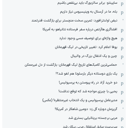
ساپینتو: برابر سالزبورگ باید بی‌نقص باشیم
بله، ما در آرسنال به وینیسیوس نیاز داریم
نبض اولدترافورد؛ تمرین سخت منچستر برای بازگشت قدرتمند
افشاگری هاآرتص درباره سفر فرستاده نتانیاهو به آمریکا
هیچ واژه‌ای برای توصیف مسی وجود ندارد
یوفا اعلام کرد: تغییر تاریخی در لیگ قهرمانان
چین و یک انتقال بزرگ در والیبال
حماسی‌ترین کامبک‌های تاریخ لیگ قهرمانان؛ بازگشت از دل غیرممکن
یک بازی دوستانه دیگر بارسلونا هم لغو شد؟!
دو خرید آزاد در راه پیوستن به پرسپولیس!
یحیی با چیزی مواجه شد که توقع نداشت!
مدیرعامل پرسپولیس و یک انتخاب غیرمنتظره! (عکس)
گریزمان دوباره گل زد؛ دومین شاهکار در آمریکا!
مربی برجسته بریتانیایی بستری شد
سرپرست سابق استقلال مربی پیکان شد