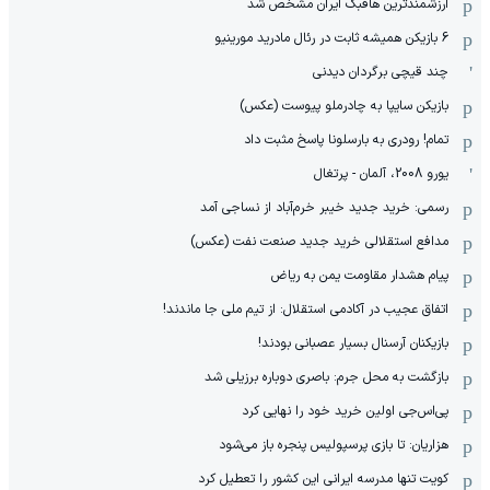
ارزشمندترین هافبک ایران مشخص شد
6 بازیکن همیشه ثابت در رئال مادرید مورینیو
چند قیچی برگردان دیدنی
بازیکن سایپا به چادرملو پیوست (عکس)
تمام! رودری به بارسلونا پاسخ مثبت داد
یورو 2008، آلمان - پرتغال
رسمی: خرید جدید خیبر خرم‌آباد از نساجی آمد
مدافع استقلالی خرید جدید صنعت نفت (عکس)
پیام هشدار مقاومت یمن به ریاض
اتفاق عجیب در آکادمی استقلال: از تیم ملی جا ماندند!
بازیکنان آرسنال بسیار عصبانی بودند!
بازگشت به محل جرم: باصری دوباره برزیلی شد
پی‌اس‌جی اولین خرید خود را نهایی کرد
هزاریان: تا بازی پرسپولیس پنجره باز می‌شود
کویت تنها مدرسه ایرانی این کشور را تعطیل کرد