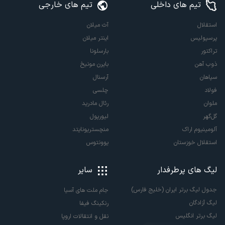
تیم های داخلی
تیم های خارجی
استقلال
آث میلان
پرسپولیس
اینتر میلان
تراکتور
بارسلونا
ذوب آهن
بایرن مونیخ
سپاهان
آرسنال
فولاد
چلسی
ملوان
رئال مادرید
گل‌گهر
لیورپول
آلومینیوم اراک
منچستریونایتد
استقلال خوزستان
یوونتوس
لیگ های پرطرفدار
سایر
جدول لیگ برتر ایران (خلیج فارس)
جام ملت های آسیا
لیگ آزادگان
رنکینگ فیفا
لیگ برتر انگلیس
نقل و انتقالات اروپا