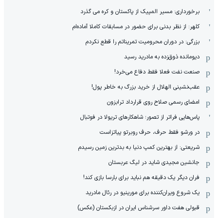
برخورداری: مسیر المپیک از پاکستان و کره می گذرد
کلهر: از نظر بدنی برای حضور در مسابقات کاملا آماده‌ام
بزرگی: در دوران محرومیت تمریناتم را قطع نکردم
دیومانده ذوق‌زده به مادرید رسید
صنعت نفت فعلا فقط دفاع می‌خرد!
عقب‌نشینی الهلال از خرید بزرگ به خاطر پول!
امضای رسمی صلاح روی قرارداد ترابزون
پاس‌هایی فراتر از تصور؛ شاهکارهای تریولا در فوتبال
در ورشو فقط حرف، حرف روبرتو پیاتزاست
شریعتی: از بهترین کمپ‌ دنیا به بدترین زمین‌ رسیدم
جانشین مجیدی شاید در لیگ عربستان
فران دیگر یک دقیقه هم نباید برای بارسا بازی کند!
یک شروع ویران‌کننده برای مورینیو در رئال مادرید
قبولی هفت داور سرشناس ایران در ازبکستان (عکس)