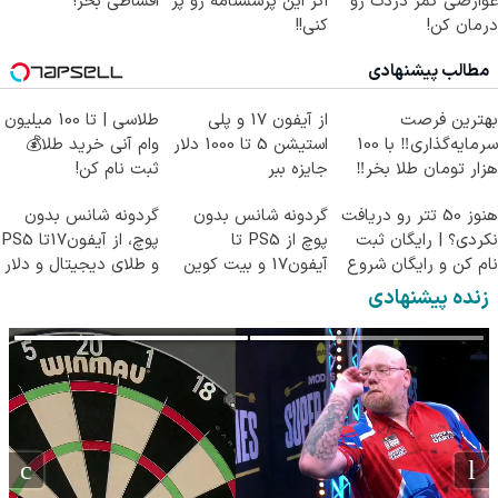
عوارضی کمر دردت رو
اگر این پرسشنامه رو پر
اقساطی بخر!
درمان کن!
کنی!!
(پرسش‌نامه)
مطالب پیشنهادی
بهترین فرصت
از آیفون 17 و پلی
طلاسی | تا 100 میلیون
سرمایه‌گذاری‼️ با 100
استیشن 5 تا 1000 دلار
وام آنی خرید طلا💰
هزار تومان طلا بخر‼️
جایزه ببر
ثبت نام کن!
هنوز 50 تتر رو دریافت
گردونه شانس بدون
گردونه شانس بدون
نکردی؟ | رایگان ثبت
پوچ از PS5 تا
پوچ، از آیفون17تا PS5
نام کن و رایگان شروع
آیفون17 و بیت کوین
و طلای دیجیتال و دلار
کن!
🔥
🔥
زنده پیشنهادی