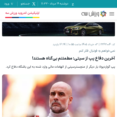
دوشنبه ۱۹ مرداد
-
11:32
جستجو
ورود
اپلیکیشن اندروید ورزش سه
کد:
2363004
03 خرداد 1405 ساعت 10:55
16.2K
بازدید
نمی‌خواهم به فوتبال فکر کنم
آخرین دفاع پپ از سیتی: مطمئنم بی‌گناه هستند!
پپ گواردیولا بار دیگر از منچسترسیتی از اتهامات مالی وارد شده به این باشگاه دفاع کرد.