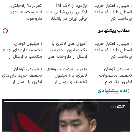
۱ میلیارد اعتبار خرید
بازدید از IM LS7
کمردرد؟ راه‌حلش
قسطی طلا | ۱۸ ماهه
لوکس ترین شاسی بلند
اینجاست، نه توی
پرداخت کن
برقی ایران در باشگاه
داروخونه
انقلاب
مطالب پیشنهادی
۱ میلیارد اعتبار خرید
آمپول های لاغری با
۱ میلیون تومان
قسطی طلا | ۱۸ ماهه
یک میلیون تخفیف |
تخفیف داروهای لاغری
پرداخت کن
ارسال از داروخانه های
منتخب با ارسال از
معتبر
داروخانه نزدیکت
۱ میلیون تومان
بهترین قیمت داروهای
1 میلیون تومان
تخفیف محصولات
لاغری، با ۱ میلیون
تخفیف خرید داروهای
لاغری؛ یک قدم
تخفیف و ارسال از
لاغری با ارسال از
نزدیک‌تر به شروع
داروخانه‌
داروخانه و پک یخ!
زنده پیشنهادی
کاهش وزن