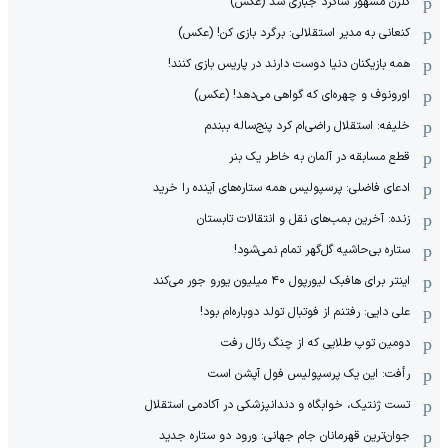
گلزن مشهور شاگرد جباری شد (عکس)
کنعانی به مدیر استقلالی: برگرد بازی کن! (عکس)
همه بازیکنان دنیا دوست دارند در پاریس بازی کنند!
اورونوف و چهره‌ای که گواهی می‌دهد! (عکس)
خلیفه: استقلال راضی‌ام کرد پنج‌ساله ببندم
قطع مسابقه در آلمان به خاطر یک بنر
ادعای فاضلی: پرسپولیس همه ستاره‌های آینده را خرید
زنده: آخرین بمب‌های نقل و انتقالات تابستان
ستاره بی‌حاشیه گل‌گهر تمام نمی‌شود!
اینتر برای هافبک لیورپول ۴۰ میلیون یورو جور می‌کند
علی دایی: رفتنم از فوتبال تولد دوباره‌ام بود!
دومین توپ طلایی که از چنگ رئال رفت
رأفت: این یک پرسپولیس فول آپشن است
تست ژنتیک، خوابگاه و دندانپزشکی در آکادمی استقلال
جوان‌ترین قهرمانان جام جهانی: ورود دو ستاره جدید