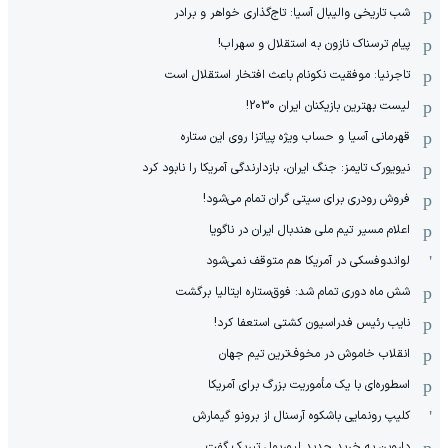
شب تاریخی والیبال آسیا: تاج‌گذاری خواهر و برادر
پیام ترسناک نازون به استقلال و سهراب!
تاجرنیا: موفقیت نکونام باعث افتخار استقلال است
لیست بهترین بازیکنان ایران 2030!
قهرمانی آسیا و حساب ویژه پیاتزا روی این ستاره
نیویورک تایمز: جنگ ایران، بازدارندگی آمریکا را نابود کرد
فروش رودری برای سیتی گران تمام می‌شود!
اعلام مسیر تیم ملی هندبال ایران در ناگویا
لواندوفسکی در آمریکا هم متوقف نمی‌شود
شش ماه دوری تمام شد: فوق‌ستاره ایتالیا برگشت
نایب رئیس فدراسیون کشتی استعفا کرد!
انقلاب خاموش در مخوف‌‌ترین تیم جهان
اسطوره‌ای با یک مأموریت بزرگ برای آمریکا
کلیپ رونمایی باشکوه آرسنال از برونو گیمارش
داروین به خرید جدید لیورپول تبریک گفت