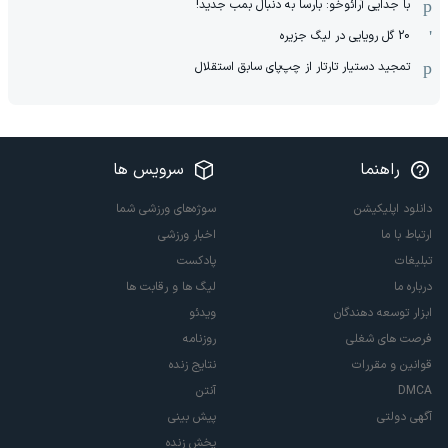
با جدایی آرائوخو: بارسا به دنبال بمب جدید!
20 گل رویایی در لیگ جزیره
تمجید دستیار تارتار از چپ‌پای سابق استقلال
راهنما
سرویس ها
دانلود اپلیکیشن
سوژه‌های ورزشی شما
ارتباط با ما
اخبار ورزشی
تبلیغات
پادکست
درباره ما
لیگ ها و رقابت ها
ابزار توسعه دهندگان
ویدئو
فرصت های شغلی
روزنامه
قوانین و مقررات
نتایج زنده
DMCA
آنتن
آگهی دولتی
پیش بینی
پخش زنده