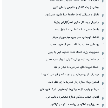
برشی از یک گفتگوی قدیمی با علی دایی
نادال و میراثی که با جام‌ها اندازه‌گیری نمی‌شود
والیبال وارد فاز جنون شد(گزارش ویژه)
پاسخ منفی ستاره آلمانی به الهلال رسید
نقشه قهرمانی آسیا روی میز روبرتو پیاتزا
رونمایی جذاب باشگاه النصر از خرید جدید
ماموریت بزرگ انجام شد: تمدید کین با بایرن
درخشش ستاره ایرانی؛ گلزنی الهیار صیادمنش
حمله توپخانه‌ای اسرائیل به لبنان و غزه
جزئیاتی از پرسپولیسِ جدید، که از آن ‌خبر ندارید!
استون ویلا ستاره رئال مادرید را زیر نظر دارد
دیوانه‌وارترین گل‌های تاریخ نیمه‌نهایی لیگ قهرمانان
ادعای جدید سنتکام درباره محاصره دریایی ایران
همبازیان و شاگردان پرتعداد نکو در تراکتور