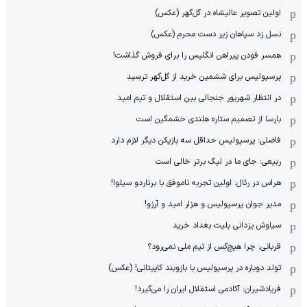
اولین تصویر عالیشاه در گل‌گهر (عکس)
نسل زد سپاهان زیر دست محرم (عکس)
همسر فودن پیراهن انگلیس را برای فروش گذاشت!
پرسپولیس برای ششمین خرید از گل‌گهر ترسید
در انتظار شهریور جنجالی بین استقلال و تیم امید
بارسا از تصمیم ستاره هلندی خشمگین است
فاضلی: پرسپولیس حداقل سه بازیکن دیگر لازم دارد
ربیعی: جای ما در لیگ برتر خالی است
هراس در رئال: اولین تجربه ناموفق با برناردو سیلوا!
مدیر جوان پرسپولیس و هزار امید و آرزو!
سیاوش یزدانی بلیت بغداد خرید
قربانی: چرا هیچ‌کس از تیم ملی نمی‌رود؟
تولد دوباره در پرسپولیس با بازوبند کاپیتانی! (عکس)
فریادشیران: آکادمی استقلال ایران را می‌گیرد!