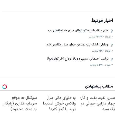
اخبار مرتبط
متن منقلب‌کننده گوندوگان برای خداحافظی پپ
2 خرداد
-
23.3K
بازدید
اورایلی: کشف پپ بهترین جوان سال انگلیس شد
2 خرداد
-
21K
بازدید
ترکیب احتمالی سیتی و ویلا | وداع آخر گواردیولا
3 خرداد
-
7.3K
بازدید
مطالب پیشنهادی
مس، نقره، نفت و گاز؛
به دنیای عالی بازار
سیگنال به موقع
چهار دارایی جهانی در
والکس خوش آمدید!
سرمایه گذاری (رایگان
یک سبد
ترید را آغاز کنید!
به مدت محدود)