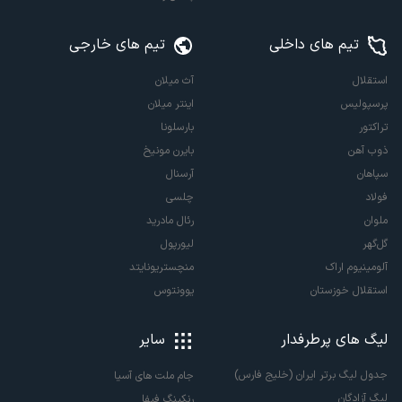
تیم های داخلی
تیم های خارجی
استقلال
آث میلان
پرسپولیس
اینتر میلان
تراکتور
بارسلونا
ذوب آهن
بایرن مونیخ
سپاهان
آرسنال
فولاد
چلسی
ملوان
رئال مادرید
گل‌گهر
لیورپول
آلومینیوم اراک
منچستریونایتد
استقلال خوزستان
یوونتوس
لیگ های پرطرفدار
سایر
جدول لیگ برتر ایران (خلیج فارس)
جام ملت های آسیا
لیگ آزادگان
رنکینگ فیفا