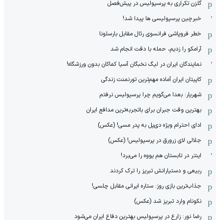
گلزن تکراری به پرسپولیس در پیش‌فصل
خبرچین پرسپولیسی ها پیدا شد!
خطر فروپاشی فرانسوی رئال مقابل بارسلونا
آرامکو را زدیم، حمله با دقت انجام شد
نمایندگان ایران در لیگ نخبگان آسیا کماکان بدون ورزشگاه!
کاپیتان ایران آماده مهم‌ترین تورنمنت زندگی
شهریار: بعدا می‌گویم چرا پرسپولیس نرفتم
بهترین وقت جبران برای باتجربه‌ترین مدافع ایران
ادای احترام ویژه دی‌پل به پدر مسی! (عکس)
جلالی لای زرورق در پرسپولیس! (عکس)
اینتر در تابستان هم یووه را می‌برد!
ربیعی و دستیارانش تبریز را ترک کردند
جذاب‌ترین بازی روز: ستاره ایرانی مقابل چلسی!
نکونام وارد تبریز شد (عکس)
رضا نور: زارع در پرسپولیس بهترین دفاع ایران می‌شود