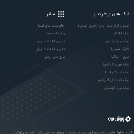
لیگ های پرطرفدار
سایر
جدول لیگ برتر ایران (خلیج فارس)
جام ملت های آسیا
لیگ آزادگان
رنکینگ فیفا
لیگ برتر انگلیس
نقل و انتقالات اروپا
لالیگا اسپانیا
نقل و انتقالات ایران
سری آ ایتالیا
پاری سن ژرمن
لیگ قهرمانان اروپا
لیگ نخبگان آسیا
لیگ قهرمانان آسیا دو
لیگ برتر فوتسال
تمام حقوق مادی و معنوی این سایت متعلق به ورزش سه می باشد. شما می توانید از