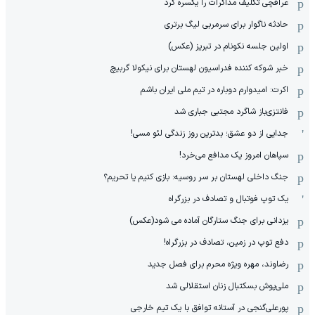
عراقچی تکلیف مذاکرات را یکسره کرد
حادثه ناگوار برای سرمربی لیگ برتری
اولین جلسه نکونام در تبریز (عکس)
خبر شوکه کننده فدراسیون لهستان برای نیکولا گربیچ
اکرت: امیدوارم دوباره در تیم ملی ایران باشم
فانتزی‌باز شاگرد مجتبی جباری شد
جدایی از دو عشق؛ بدترین روز زندگی لئو مسی!
سپاهان امروز یک مدافع می‌خرد!
جنگ داخلی لهستان بر سر روسیه: بازی کنیم یا تحریم؟
یک توپ فوتبال و تصادف در بزرگراه
یزدانی برای جنگ ستارگان آماده می شود(عکس)
دفع توپ در زمین، تصادف در بزرگراه!
رضاوند، مهره ویژه محرم برای فصل جدید
ملی‌پوش بسکتبال زنان استقلالی شد
پورعلی‌گنجی در آستانه توافق با یک تیم خارجی