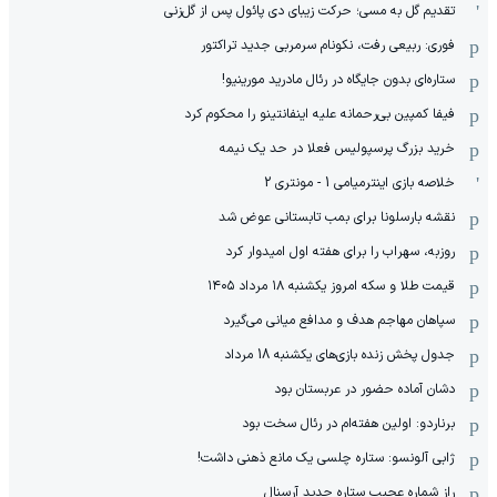
تقدیم گل به مسی؛ حرکت زیبای دی پائول پس از گل‌زنی
فوری: ربیعی رفت، نکونام سرمربی جدید تراکتور
ستاره‌ای بدون جایگاه در رئال مادرید مورینیو!
فیفا کمپین بی‌رحمانه علیه اینفانتینو را محکوم کرد
خرید بزرگ پرسپولیس فعلا در حد یک نیمه
خلاصه بازی اینترمیامی 1 - مونتری 2
نقشه بارسلونا برای بمب تابستانی عوض شد
روزبه، سهراب را برای هفته اول امیدوار کرد
قیمت طلا و سکه امروز یکشنبه ۱۸ مرداد ۱۴۰۵
سپاهان مهاجم هدف و مدافع میانی می‌گیرد
جدول پخش زنده بازی‌های یکشنبه 18 مرداد
دشان آماده حضور در عربستان بود
برناردو: اولین هفته‌ام در رئال سخت بود
ژابی آلونسو: ستاره چلسی یک مانع ذهنی داشت!
راز شماره عجیب ستاره جدید آرسنال