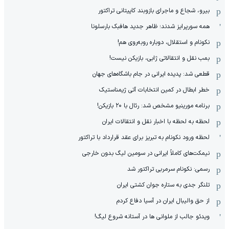
بیرو، شجاع و ماجرای بازوبند کاپیتانی تراکتور
همه سورپرایز شدند؛ ظاهر جدید هافبک بارسلونا
نکونام و استقلال، دوباره روبه‌روی هم!
بمب نقل و انتقالاتی ژابی، بازیکن نیست!
قطعی شد: پدیده ایرانی در جام باشگاه‌های جهان
خطر ابطال در کمین انتخابات آتی ژیمناستیک
برنامه مورینیو مشخص شد: رئال با ۲۰ بازیکن!
لحظه به لحظه با اخبار نقل و انتقالات ایران
لحظه ورود نکونام به تبریز برای عقد قرارداد با تراکتور
نیمکت‌های کاملاً ایرانی در سومین لیگ بدون خارجی
رسمی: نکونام سرمربی تراکتور شد
تلنگر جدی به ستاره جوان کشتی ایران
از حق والیبال ایران در آسیا دفاع کردم
ویدئو جالب از ملوانی ها در آستانه شروع لیگ!