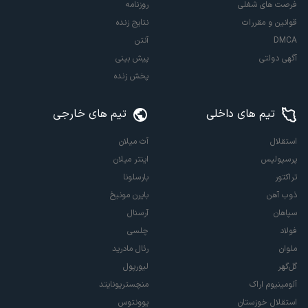
فرصت های شغلی
روزنامه
قوانین و مقررات
نتایج زنده
DMCA
آنتن
آگهی دولتی
پیش بینی
پخش زنده
تیم های داخلی
تیم های خارجی
استقلال
آث میلان
پرسپولیس
اینتر میلان
تراکتور
بارسلونا
ذوب آهن
بایرن مونیخ
سپاهان
آرسنال
فولاد
چلسی
ملوان
رئال مادرید
گل‌گهر
لیورپول
آلومینیوم اراک
منچستریونایتد
استقلال خوزستان
یوونتوس