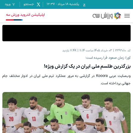
یکشنبه ۱۸ مرداد
-
12:37
جستجو
ورود
اپلیکیشن اندروید ورزش سه
کد:
2363010
03 خرداد 1405 ساعت 11:14
7.4K
بازدید
کورا: زمان صعود فرا رسیده است؛
بزرگترین طلسم ملی ایران در یک گزارش ویژه!
وب‌سایت عربی Kooora در گزارشی به مرور عملکرد تیم ملی ایران در ادوار مختلف جام
جهانی پرداخته است.