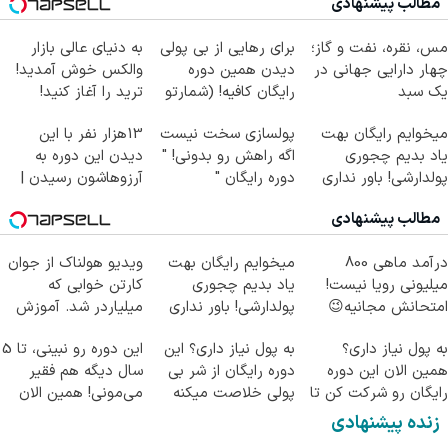
مطالب پیشنهادی
مس، نقره، نفت و گاز؛
برای رهایی از بی پولی
به دنیای عالی بازار
چهار دارایی جهانی در
دیدن همین دوره
والکس خوش آمدید!
یک سبد
رایگان کافیه! (شمارتو
ترید را آغاز کنید!
وارد کن)
میخوایم رایگان بهت
پولسازی سخت نیست
13هزار نفر با این
یاد بدیم چجوری
اگه راهش رو بدونی! "
دیدن این دوره به
پولدارشی! باور نداری
دوره رایگان "
آرزوهاشون رسیدن |
امتحانش مجانیه
ثبت‌‌نام رایگان
مطالب پیشنهادی
درآمد ماهی 800
میخوایم رایگان بهت
ویدیو هولناک از جوان
میلیونی رویا نیست!
یاد بدیم چجوری
کارتن خوابی که
امتحانش مجانیه😉
پولدارشی! باور نداری
میلیاردر شد. آموزش
امتحانش مجانیه
رایگان
به پول نیاز داری؟
به پول نیاز داری؟ این
این دوره رو نبینی، تا 5
همین الان این دوره
دوره رایگان از شر بی
سال دیگه هم فقیر
رایگان رو شرکت کن تا
پولی خلاصت میکنه
می‌مونی! همین الان
دیر نشده!
ثبت نام کن
زنده پیشنهادی