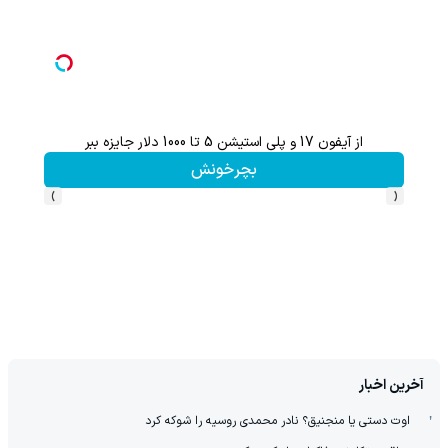
از آیفون 17 و پلی استیشن 5 تا 1000 دلار جایزه ببر
از آیفون 17 تا پلی استیشن 5 🎮😍📱 | گردونه بچرخون جای
بچرخونش
›
‹
آخرین اخبار
اوت دستی یا منجنیق؟ نادر محمدی روسیه را شوکه کرد