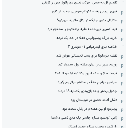
تقدیم گل به مسی؛ حرکت زیبای دی پائول پس از گل‌زنی
فوری: ربیعی رفت، نکونام سرمربی جدید تراکتور
ستاره‌ای بدون جایگاه در رئال مادرید مورینیو!
فیفا کمپین بی‌رحمانه علیه اینفانتینو را محکوم کرد
خرید بزرگ پرسپولیس فعلا در حد یک نیمه
خلاصه بازی اینترمیامی 1 - مونتری 2
نقشه بارسلونا برای بمب تابستانی عوض شد
روزبه، سهراب را برای هفته اول امیدوار کرد
قیمت طلا و سکه امروز یکشنبه ۱۸ مرداد ۱۴۰۵
سپاهان مهاجم هدف و مدافع میانی می‌گیرد
جدول پخش زنده بازی‌های یکشنبه 18 مرداد
دشان آماده حضور در عربستان بود
برناردو: اولین هفته‌ام در رئال سخت بود
ژابی آلونسو: ستاره چلسی یک مانع ذهنی داشت!
راز شماره عجیب ستاره جدید آرسنال