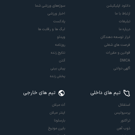
دانلود اپلیکیشن
سوژه‌های ورزشی شما
ارتباط با ما
اخبار ورزشی
تبلیغات
پادکست
درباره ما
لیگ ها و رقابت ها
ابزار توسعه دهندگان
ویدئو
فرصت های شغلی
روزنامه
قوانین و مقررات
نتایج زنده
DMCA
آنتن
آگهی دولتی
پیش بینی
پخش زنده
تیم های داخلی
تیم های خارجی
استقلال
آث میلان
پرسپولیس
اینتر میلان
تراکتور
بارسلونا
ذوب آهن
بایرن مونیخ