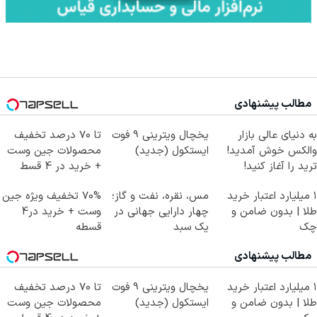
مطالب پیشنهادی
به دنیای عالی بازار
یخچال ویترینی 9 فوت
تا 70 درصد تخفیف
والکس خوش آمدید!
ایستکول (جدید)
محصولات جین وست
ترید را آغاز کنید!
+ خرید در 4 قسط
۱ میلیارد اعتبار خرید
مس، نقره، نفت و گاز؛
70% تخفیف ویژه جین
طلا | بدون ضامن و
چهار دارایی جهانی در
وست + خرید در4
چک
یک سبد
قسطه
مطالب پیشنهادی
۱ میلیارد اعتبار خرید
یخچال ویترینی 9 فوت
تا 70 درصد تخفیف
طلا | بدون ضامن و
ایستکول (جدید)
محصولات جین وست