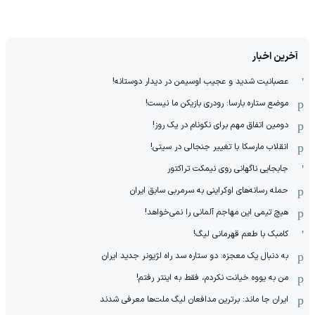
آخرین اخبار
عصبانیت شدید و عجیب اوسیمن در دیدار دوستانه!
موضع ستاره بارسا: رودری بازیکن ما نیست!
دومین اتفاق مهم برای نکونام در یک روز!
انقلاب مارسکا با تغییر جنجالی در سیتی!
جابجایی ناگهانی روی نیمکت تراکتور
حمله رسانه‌های اوکراینی به سرمربی سابق ایران
هیچ‌ تیمی این مهاجم آلمانی را نمی‌خواهد!
کامبک با طعم قهرمانی لیگ!
به دنبال یک معجزه: دو ستاره سد راه لژیونر جدید ایران
من به یووه خیانت نکردم، فقط به اینتر رفتم!
ایران جا ماند: برترین مدافعان لیگ ملت‌ها معرفی شدند