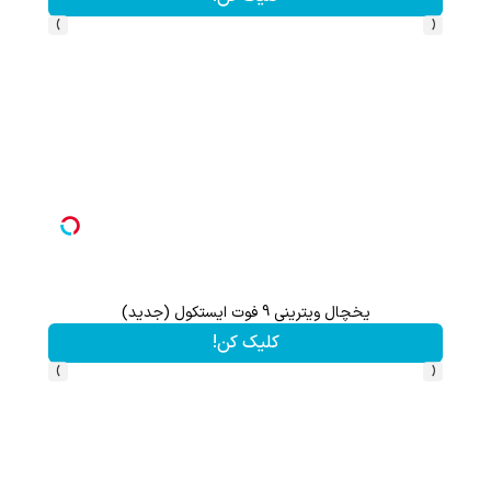
›
‹
یخچال ویترینی 9 فوت ایستکول (جدید)
تا 70 درصد تخفیف محصولات جین وست + خرید در 4 قسط
کلیک کن!
›
‹