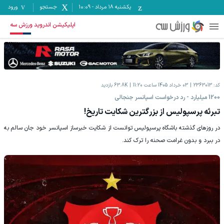
یکشنبه ۱۸ مرداد
-
10:09
جستجو
ورود
اپلیکیشن اندروید ورزش سه
کد:
2363013
03 خرداد 1405 ساعت 11:20
63.8K
بازدید
1200 میلیارد - رد درخواست اسپانسر جنجالی
تبرئه پرسپولیس از بزرگترین شکایت تاریخ!
در روزهای گذشته باشگاه پرسپولیس توانست از شکایت خبرساز اسپانسر خود جان سالم به
در ببرد و بدون غرامت صحنه را ترک کند.