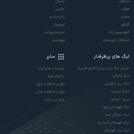
سپاهان
آرسنال
فولاد
چلسی
ملوان
رئال مادرید
گل‌گهر
لیورپول
آلومینیوم اراک
منچستریونایتد
استقلال خوزستان
یوونتوس
لیگ های پرطرفدار
سایر
جدول لیگ برتر ایران (خلیج فارس)
جام ملت های آسیا
لیگ آزادگان
رنکینگ فیفا
لیگ برتر انگلیس
نقل و انتقالات اروپا
لالیگا اسپانیا
نقل و انتقالات ایران
سری آ ایتالیا
پاری سن ژرمن
لیگ قهرمانان اروپا
لیگ نخبگان آسیا
لیگ قهرمانان آسیا دو
لیگ برتر فوتسال