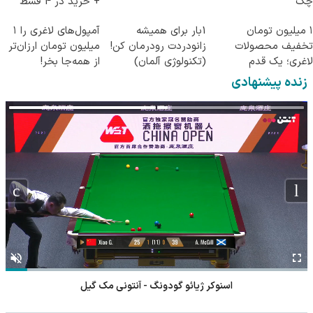
چک
+ خرید در 4 قسط
۱ میلیون تومان
1بار برای همیشه
آمپول‌های لاغری را ۱
تخفیف محصولات
زانودردت رودرمان کن!
میلیون تومان ارزان‌تر
لاغری؛ یک قدم
(تکنولوژی آلمان)
از همه‌جا بخر!
نزدیک‌تر به شروع
◂پرسشنامه▸
زنده پیشنهادی
کاهش وزن
اسنوکر ژیائو گودونگ - آنتونی مک گیل