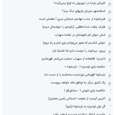
کاپیتان بارسا در لیورپول به اوج برمی‌گردد!
اسلامشهر میزبان بازیهای لیگ برتر؟
فنرباغچه از جذب مهاجم جنجالی سری آ مطمئن است
فلیک: وقت خداحافظی، آرائوخو را خوشحال دیدم!
شش جوان کم نام‌و‌نشان در نقشه سهراب
خوش شانسم که هنوز می‌توانم بازی کنم و راه بروم!
پیروز: بیرانوند را دوست دارم اما اشتباه کرد
تاجرنیا: قاطعانه از سهراب حمایت می‌کنم، قهرمانیم
خلاصه بازی اودینزه 1 - بارسلونا 0
بارسلونا قهرمانی تورنمنت سه‌جانبه را از دست داد
یک کشور دیگر به توافق مکه خواهد پیوست
خالاصه بازی ناپولی 1 - سلتاویگو 1
آخرین آپدیت از مقصد احتمالی رامین رضاییان!
گل اول اودینزه به بارسلونا (بایو)
والورده: انتظار نداشتم مورینیو اینطور باشد