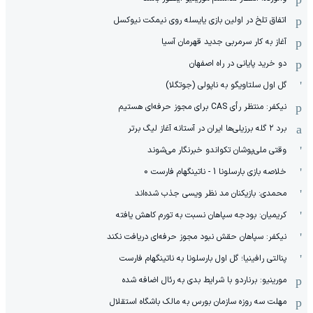
اتفاق تلخ در اولین بازی یایسله روی نیمکت نیوکسل
آغاز به کار سرمربی جدید قهرمان آسیا
دو خرید پایانی در راه اصفهان
گل اول سلتاویگو به ناپولی (جوتگلا)
نیکفر: منتظر رأی CAS برای مجوز حرفه‌ای هستیم
برد ۲ گله برزیلی‌ها ایران در آستانه آغاز لیگ برتر
وقتی ملی‌پوشان تکواندو خبرنگار می‌شوند
خلاصه بازی بارسلونا 1 - ناتینگهام فارست 0
محمدی: بازیکنان مد نظر ویسی جذب شده‌اند
کریمیان: بودجه سپاهان نسبت به تورم کاهش یافته
نیکفر: سپاهان حقش نبود مجوز حرفه‌ای دریافت نکند
پنالتی رافینیا؛ گل اول بارسلونا به ناتینگهام فارست
مورینیو: برناردو با شرایط بدی به رئال اضافه شده
مهلت سه روزه سازمان بورس به مالک باشگاه استقلال