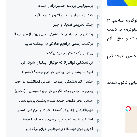
پرسپولیس پرونده حسین‌نژاد را بست
هندبال، جوان و بدون لژیونر در راه ناگویا
تیم ملی ایران توسط ابوالفضل زندی «وزن 58- کیلوگرم» ، مهدی حاجی موسایی «وزن 63- کیلوگرم» و آرین سلیمی «وزن 87+ کیلوگرم» صاحب 3
جنگ تحریمی آمریکا و چین
ن ولی زاده «وزن 54- کیلوگرم» نیز یک نقره کسب کرد و یک نشان برنز نیز توسط امیررضا صادقیان «وزن 80- کیلوگرم» به دست
واکنش جالب به نیمکت‌نشینی: مربی بهتر از من می‌داند
ا شد و طبق اعلام
بازگشت رسمی ابراهیم صادقی به نیمکت سایپا
پیاتزا با یک دستور جدید برگشت
ردند که با همین نتیجه تیم
گل تماشایی کوالیارلا که فوتبال ایتالیا را شوکه کرد!
امید عالیشاه با دل چرکین در تیم جدید! (عکس)
جنجال تمام‌نشدنی:‌ رسوایی اخلاقی اینفانتینو لو رفت!
ایی ناگویا شدند
یحیی با لب برچیده: نگرانی در چهره سرمربی! (عکس)
رسمی: فجر مقصد جدید ستاره پیشین پرسپولیس
نایب‌قهرمان جهان در آستانه اخراج از تیم ملی کشتی
افشاگری غیرمنتظره: پپ، رودری را به بارسا فرستاد!
آخرین بازی دوستانه پرسپولیس برای لیگ برتر