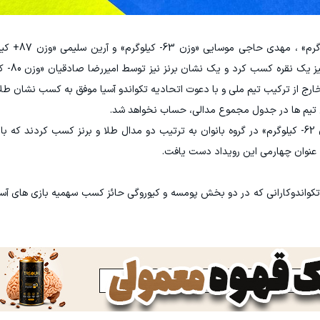
نشان طلا شد؛ یاسی
ه خارج از ترکیب تیم ملی و با دعوت اتحادیه تکواندو آسیا موفق به کسب نشان طل
لی تیم ها در جدول مجموع مدالی، حساب نخواهد شد.
ناهید کیانی «وزن 57- کیلوگرم» و یلدا ولی نژاد «وزن 62- کیلوگرم» در گروه بانوان به ترتیب دو مدال طلا و برنز کسب ک
ه عنوان چهارمی این رویداد دست یافت.
تکواندوکارانی که در دو بخش پومسه و کیوروگی حائز کسب سهمیه بازی های آسی