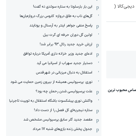
یجی‌کالا (
این بار بارسلونا به ستاره سوئدی نه گفت!
گل‌های ناب به طاق دروازه؛ کابوس بزرگ دروازه‌بان‌ها
پاسخ منفی جواهر اینتر به آرسنال و یونایتد
اولین گل دوران حرفه ای گرت بیل
ارزش خرید جدید رئال 93 برابر شد!
ادعای جدید وزیر خزانه داری آمریکا درباره توافق
دستیار جدید سهراب از اسپانیا می آید
استقلال به دنبال میزبانی در شهرقدس
نوری: پرسپولیس همیشه از بیرون زمین حمایت می شود
علت پرسپولیسی شدن رحمان چه بود؟
واکنش نوری پیشکسوت باشگاه استقلال به توییت تاجرنیا
ستاره نیجریه‌ای کل فصل را از دست داد!
مقصد جدید گلر سابق پرسپولیس مشخص شد
جدول پخش زنده بازی‌های شنبه 17 مرداد