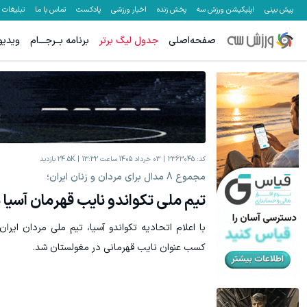
پیش بینی
اپلیکیشن ورزش سه
پخش زنده
اخبار ورزشی
پادکست
تماس با ما
تبلیغات
صفحه‌اصلی
جدول لیگ برتر
برنامه بــرجـــام
ویدیو
میدونستی میتونی از بالا رفتن ارزش سهام گوگل سود کسب کنی؟
معاملات فارک
ثبت نام کنید
کد:
2363045
03 خرداد 1405 ساعت 13:32
24.5K
بازدید
مجموع 8 مدال برای مردان و زنان ایران؛
تیم ملی تکواندو نایب قهرمان آسیا 
کسب عنوان نایب قهرمانی در مغولستان شد.