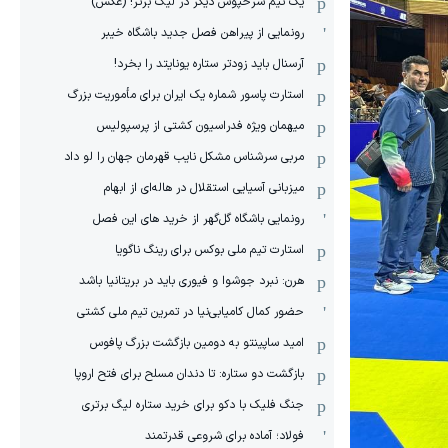
یک تیم سرخپوش دیگر در لیگ برتر! (عکس)
رونمایی از پیراهن فصل جدید باشگاه خیبر
آرسنال باید زودتر ستاره یونایتد را بخرد!
استارت پاسور شماره یک ایران برای مأموریت بزرگ
میهمان ویژه فدراسیون کشتی از پرسپولیس
مربی سرشناس مشکل نایب قهرمان جهان را لو داد
میزبانی آسیایی استقلال در هاله‌ای از ابهام
رونمایی باشگاه گل‌گهر از خرید های این فصل
استارت تیم ملی بوکس برای رینگ ناگویا
هرن: نبرد جوشوا و فیوری باید در بریتانیا باشد
حضور کمال کامیابی‌نیا در تمرین تیم ملی کشتی
امید ساپینتو به دومین بازگشت بزرگ پافوس
بازگشت دو ستاره: تا دندان مسلح برای فتح اروپا
جنگ فلیک با دکو برای خرید ستاره لیگ برتری
فولاد؛ آماده برای شروعی قدرتمند