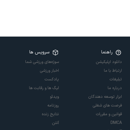
راهنما
سرویس ها
دانلود اپلیکیشن
سوژه‌های ورزشی شما
ارتباط با ما
اخبار ورزشی
تبلیغات
پادکست
درباره ما
لیگ ها و رقابت ها
ابزار توسعه دهندگان
ویدئو
فرصت های شغلی
روزنامه
قوانین و مقررات
نتایج زنده
DMCA
آنتن