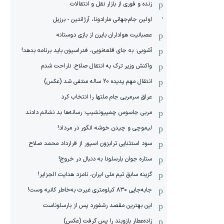
زنده و فوری از بازار نقل و انتقالات
اولین جام‌جهانی مارادونا، آرژانتین - برزیل
عصبانیت هواداران بایرن از بازی دوستانه
آشوبی: به جای قلعه‌نویی، فدراسیون باید برنامه بدهد!
واکنش وزیر ترک به انتقال صلاح: ناراحت شدم
انتقال مهم پدیده 20 ساله منتفی شد (عکس)
عراق سرمربی جام ملتها را انتخاب کرد
مربی جاسوس چمپیونشیپ: رسانه‌ها بد نشانم دادند
لیموچی و چیدن خوشه انگور در مرداد!
سود استثنایی ترابزون اسپور از قرارداد محمد صلاح
ستاره جوان بارسلونا به دنبال در خروج!
گزینه سابق تیم ملی ایران، نامزد هدایت الجزایر!
جابه‌جایی ۸۳۰ کیلومتری غیرت به‌خاطر کانیه وست!
این بهترین مقصد رشفورد پس از بارسلوناست
زاده‌عطار بازوبند را پس گرفت (عکس)