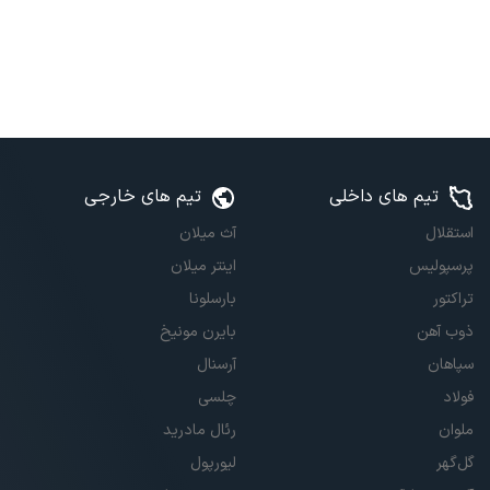
تیم های داخلی
تیم های خارجی
استقلال
آث میلان
پرسپولیس
اینتر میلان
تراکتور
بارسلونا
ذوب آهن
بایرن مونیخ
سپاهان
آرسنال
فولاد
چلسی
ملوان
رئال مادرید
گل‌گهر
لیورپول