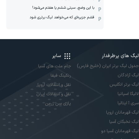
با این وضع، سیتی ششم یا هفتم می‌شود!
قشم جزیره‌ای که می‌خواهد لیگ برتری شود
لیگ های پرطرفدار
سایر
جدول لیگ برتر ایران (خلیج فارس)
جام ملت های آسیا
لیگ آزادگان
رنکینگ فیفا
لیگ برتر انگلیس
نقل و انتقالات اروپا
لالیگا اسپانیا
نقل و انتقالات ایران
سری آ ایتالیا
پاری سن ژرمن
لیگ قهرمانان اروپا
لیگ نخبگان آسیا
لیگ قهرمانان آسیا دو