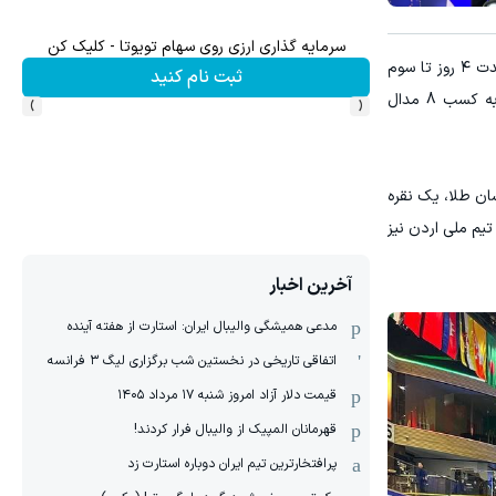
۳ دلار پاداش در هر لات معاملاتی در بروکر اینوسلو
ش سهام گوگل سود کسب کنی؟
به گزارش "ورزش سه"، بیست‌وهفتمین دوره قهرمانی تکواندوی آسیا با حضور ۳۵۰ تکواندوکار از تاریخ ۳۱ اردیبهشت ماه آغاز و به مدت ۴ روز تا سوم
ثبت نام کنید
›
‹
خرداد به میزبانی سالن «ام بانک» در شهر اولانباتور برگزار شد. رویدادی که تکواندوکاران ایران در مجموع بانوان و آقایان موفق به کسب 8 مدال
یم های برتر دو گروه زنان و مردان توسط اتحادیه تکواندو آسیا مشخص شدند. تیم ملی مردان ایران با کسب 3 نشان طلا، یک نقره
یم ملی اردن نیز
آخرین اخبار
مدعی همیشگی والیبال ایران: استارت از هفته آینده
اتفاقی تاریخی در نخستین شب برگزاری لیگ ۳ فرانسه
قیمت دلار آزاد امروز شنبه ۱۷ مرداد ۱۴۰۵
قهرمانان المپیک از والیبال فرار کردند!
پرافتخارترین تیم ایران دوباره استارت زد