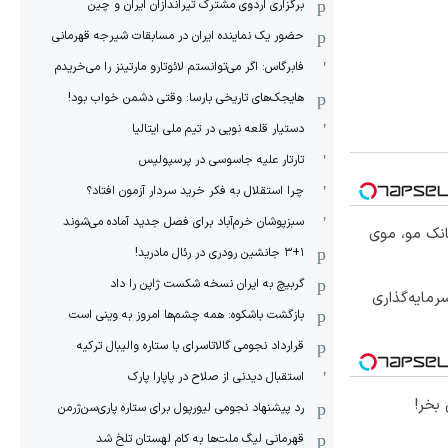
برگزاری اردوی مشترک تیراندازان ایران و چین
حضور یک نماینده ایران در مسابقات شیرجه قهرمانی
فابرگاس: اگر می‌توانستم لائوتارو مارتینز را می‌خریدم
هایجک‌های تاریخی بارسا: وقتی دشمن خواب بود!
دستیار قلعه نویی در تیم ملی ایتالیا
تارتار علیه جاسوسی در پرسپولیس
چرا استقلال به فکر خرید سردار آزمون افتاد؟
سبزپوشان خرم‌آباد برای فصل جدید آماده می‌شوند
انک مو، موی
۳+۱ جانشین رودری در رئال مادرید!
گربیچ به ایران نسخه شکست ژاپن را داد
مایه‌گذاری
بازگشت باشکوه: همه چشم‌ها امروز به وینی است
قرارداد نجومی گالاتاسرای با ستاره والیبال ترکیه
استقبال دیدنی از صلاح در پاپارا پارک
بخر!
رد پیشنهاد نجومی لیورپول برای ستاره پاری‌سن‌ژرمن
قهرمانی لیگ ملت‌ها به کام لهستان تلخ شد