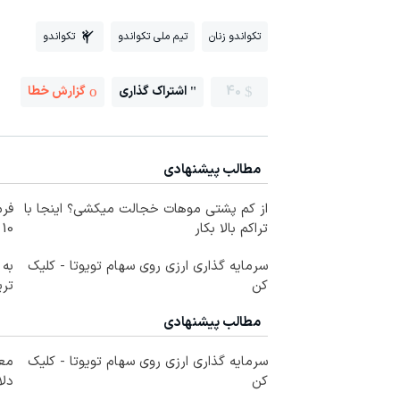
تکواندو زنان
تیم ملی تکواندو
تکواندو
40
اشتراک گذاری
گزارش خطا
مطالب پیشنهادی
از کم پشتی موهات خجالت میکشی؟ اینجا با
فرم
تراکم بالا بکار
10 سال جوانتر شو😍
سرمایه گذاری ارزی روی سهام تویوتا - کلیک
به 
کن
تری
مطالب پیشنهادی
سرمایه گذاری ارزی روی سهام تویوتا - کلیک
کن
دلا