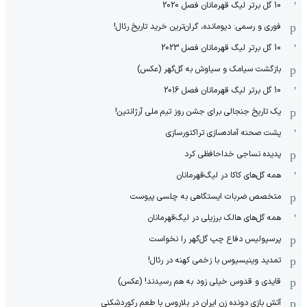
10 گل برتر لیگ قهرمانان فصل 2020
فوری و رسمی: دیومانده، گران‌ترین خرید تاریخ رئال!
10 گل برتر لیگ قهرمانان فصل 2023
بازگشت سیامک و سیاوش به گل‌گهر (عکس)
10 گل برتر لیگ قهرمانان فصل 2016
یک تاریخ جنجالی برای جشن روز تیم ملی آرژانتین!
پشت صحنه آماده‌سازی تراکتورسازی
پدیده نساجی خداحافظی کرد
همه گل‌های کاکا در لیگ‌قهرمانان
متخصص ضربات ایستگاهی به چلسی پیوست
همه گل‌های هالک برزیلی در لیگ‌قهرمانان
پرسپولیس دفاع چپ گل‌گهر را نخواست
تمدید وینیسیوس با زخمی کهنه در رئال!
قایدی و قدوس خیلی زود به هم رسیدند! (عکس)
آتش بازی دونده زن ایران در بلاروس با طعم رکوردشکنی