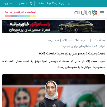
پنجشنبه ۱۵ مرداد
-
18:20
جستجو
ورود
اپلیکیشن اندروید ورزش سه
کد:
2363084
03 خرداد 1405 ساعت 15:48
18.5K
بازدید
اعزامی که با اماواگرهای فراوان انجام شد؛
مصدومیت دردسرساز برای مبینا نعمت زاده
مبینا نعمت زاده در حالی در مسابقات قهرمانی آسیا موفق به کسب مدال نشد که با
مصدومیت خودش را به مغولستان رساند.