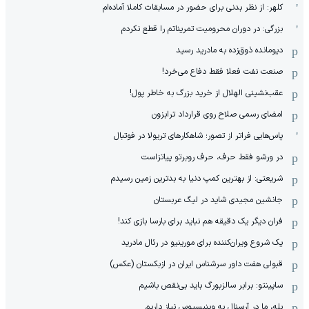
کلهر: از نظر بدنی برای حضور در مسابقات کاملا آماده‌ام
بزرگی: در دوران محرومیت تمریناتم را قطع نکردم
دیومانده ذوق‌زده به مادرید رسید
صنعت نفت فعلا فقط دفاع می‌خرد!
عقب‌نشینی الهلال از خرید بزرگ به خاطر پول!
امضای رسمی صلاح روی قرارداد ترابزون
پاس‌هایی فراتر از تصور؛ شاهکارهای تریولا در فوتبال
در ورشو فقط حرف، حرف روبرتو پیاتزاست
شریعتی: از بهترین کمپ‌ دنیا به بدترین زمین‌ رسیدم
جانشین مجیدی شاید در لیگ عربستان
فران دیگر یک دقیقه هم نباید برای بارسا بازی کند!
یک شروع ویران‌کننده برای مورینیو در رئال مادرید
قبولی هفت داور سرشناس ایران در ازبکستان (عکس)
ساپینتو: برابر سالزبورگ باید بی‌نقص باشیم
بله، ما در آرسنال به وینیسیوس نیاز داریم