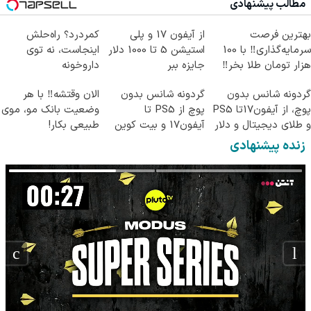
مطالب پیشنهادی
کن)
بهترین فرصت
از آیفون 17 و پلی
کمردرد؟ راه‌حلش
سرمایه‌گذاری‼️ با 100
استیشن 5 تا 1000 دلار
اینجاست، نه توی
هزار تومان طلا بخر‼️
جایزه ببر
داروخونه
گردونه شانس بدون
گردونه شانس بدون
الان وقتشه‼️ با هر
پوچ، از آیفون17تا PS5
پوچ از PS5 تا
وضعیت بانک مو، موی
و طلای دیجیتال و دلار
آیفون17 و بیت کوین
طبیعی بکار!
🔥
🔥
زنده پیشنهادی