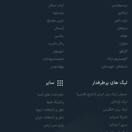
پرسپولیس
اینتر میلان
تراکتور
بارسلونا
ذوب آهن
بایرن مونیخ
سپاهان
آرسنال
فولاد
چلسی
ملوان
رئال مادرید
گل‌گهر
لیورپول
آلومینیوم اراک
منچستریونایتد
استقلال خوزستان
یوونتوس
لیگ های پرطرفدار
سایر
جدول لیگ برتر ایران (خلیج فارس)
جام ملت های آسیا
لیگ آزادگان
رنکینگ فیفا
لیگ برتر انگلیس
نقل و انتقالات اروپا
لالیگا اسپانیا
نقل و انتقالات ایران
سری آ ایتالیا
پاری سن ژرمن