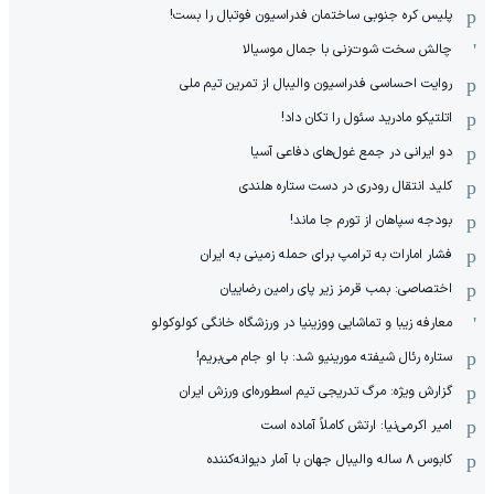
پلیس کره ‌جنوبی ساختمان فدراسیون فوتبال را بست!
چالش سخت شوت‌زنی با جمال موسیالا
روایت احساسی فدراسیون والیبال از تمرین تیم ملی
اتلتیکو مادرید سئول را تکان داد!
دو ایرانی در جمع غول‌های دفاعی آسیا
کلید انتقال رودری در دست ستاره هلندی
بودجه سپاهان از تورم جا ماند!
فشار امارات به ترامپ برای حمله زمینی به ایران
اختصاصی: بمب قرمز زیر پای رامین رضاییان
معارفه زیبا و تماشایی ووزینیا در ورزشگاه خانگی کولوکولو
ستاره رئال شیفته مورینیو شد: با او جام می‌بریم!
گزارش ویژه: مرگ تدریجی تیم اسطوره‌ای ورزش ایران
امیر اکرمی‌نیا: ارتش کاملاً آماده است
کابوس ۸ ساله والیبال جهان با آمار دیوانه‌کننده