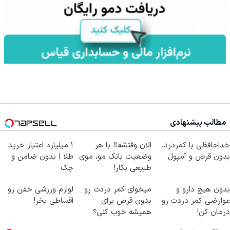
مطالب پیشنهادی
خداحافظی با کمردرد،
الان وقتشه‼️ با هر
۱ میلیارد اعتبار خرید
بدون قرص و آمپول
وضعیت بانک مو، موی
طلا | بدون ضامن و
طبیعی بکار!
چک
بدون هیچ دارو و
میخوای کمر دردت رو
لوازم ورزشی خفن رو
عوارضی کمر دردت رو
بدون قرص برای
اقساطی بخر!
درمان کن!
همیشه خوب کنی؟
(پرسش‌نامه)
(◂پرسش‌نامه رو پر