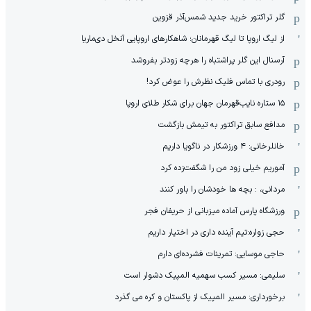
گلر تراکتور خرید جدید شمس‌آذر قزوین
از لیگ اروپا تا لیگ قهرمانان؛ شاهکارهای اروپایی آنخل دی‌ماریا
آرسنال این گلر پراشتباه را هرچه زودتر بفروشد
رودری با تماس فلیک نظرش را عوض کرد!
١۵ ستاره نایب‌قهرمان جهان برای شکار طلای اروپا
مدافع سابق تراکتور به تیمش بازگشت
خانلرخانی: ۴ ورزشکار در ناگویا داریم
آموریم خیلی زود من را شگفت‌زده کرد
مردانی، : بچه ها خودشان را باور کنند
ورزشگاه پارس آماده میزبانی از حریفان فجر
حجی زواره:تیم آینده داری در اختیار داریم
حاجی موسایی: تمرینات فشرده‌ای دارم
سلیمی: مسیر کسب سهمیه المپیک دشوار است
برخورداری: مسیر المپیک از پاکستان و کره می گذرد