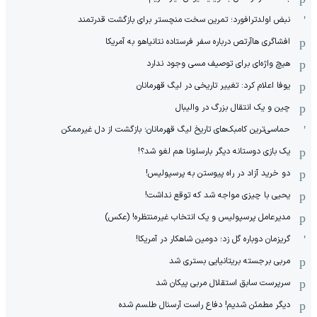
نبض اولدترافورد؛ تمرین سخت منچستر برای بازگشت قدرتمند
افشاگری هاآرتص درباره سفر فرستاده نتانیاهو به آمریکا
هیچ واژه‌ای برای توصیف مسی وجود ندارد
یوفا اعلام کرد: تغییر تاریخی در لیگ قهرمانان
چین و یک انتقال بزرگ در والیبال
حماسی‌ترین کامبک‌های تاریخ لیگ قهرمانان؛ بازگشت از دل غیرممکن
یک بازی دوستانه دیگر بارسلونا هم لغو شد؟!
دو خرید آزاد در راه پیوستن به پرسپولیس!
یحیی با چیزی مواجه شد که توقع نداشت!
مدیرعامل پرسپولیس و یک انتخاب غیرمنتظره! (عکس)
گریزمان دوباره گل زد؛ دومین شاهکار در آمریکا!
مربی برجسته بریتانیایی بستری شد
سرپرست سابق استقلال مربی پیکان شد
دیگر مطمئن شدیم! دفاع راست آرسنال طلسم شده