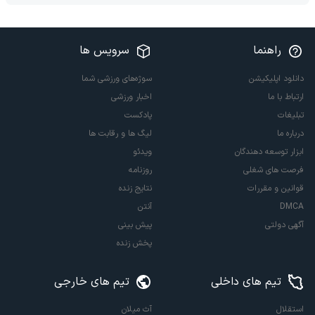
راهنما
سرویس ها
دانلود اپلیکیشن
سوژه‌های ورزشی شما
ارتباط با ما
اخبار ورزشی
تبلیغات
پادکست
درباره ما
لیگ ها و رقابت ها
ابزار توسعه دهندگان
ویدئو
فرصت های شغلی
روزنامه
قوانین و مقررات
نتایج زنده
DMCA
آنتن
آگهی دولتی
پیش بینی
پخش زنده
تیم های داخلی
تیم های خارجی
استقلال
آث میلان