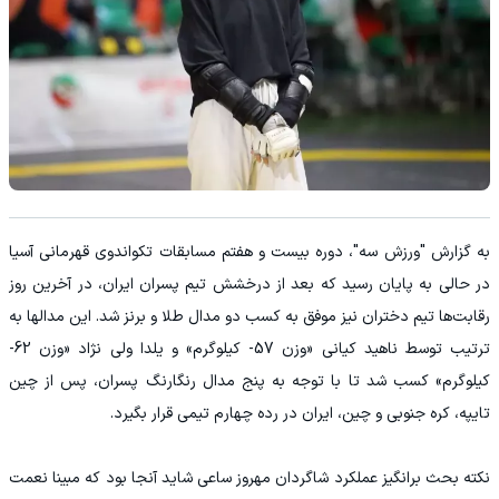
به گزارش "ورزش سه"، دوره بیست و هفتم مسابقات تکواندوی قهرمانی آسیا
در حالی به پایان رسید که بعد از درخشش تیم پسران ایران، در آخرین روز
رقابت‌ها تیم دختران نیز موفق به کسب دو مدال طلا و برنز شد. این مدالها به
ترتیب توسط ناهید کیانی «وزن 57- کیلوگرم» و یلدا ولی نژاد «وزن 62-
کیلوگرم» کسب شد تا با توجه به پنج مدال رنگارنگ پسران، پس از چین
تایپه، کره جنوبی و چین، ایران در رده چهارم تیمی قرار بگیرد.
نکته بحث برانگیز عملکرد شاگردان مهروز ساعی شاید آنجا بود که مبینا نعمت