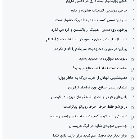
حجی زواره:تیم آینده داری در اختیار داریم
حاجی موسایی: تمرینات فشرده‌ای دارم
سلیمی: مسیر کسب سهمیه المپیک دشوار است
برخورداری: مسیر المپیک از پاکستان و کره می گذرد
کلهر: از نظر بدنی برای حضور در مسابقات کاملا آماده‌ام
بزرگی: در دوران محرومیت تمریناتم را قطع نکردم
دیومانده ذوق‌زده به مادرید رسید
صنعت نفت فعلا فقط دفاع می‌خرد!
عقب‌نشینی الهلال از خرید بزرگ به خاطر پول!
امضای رسمی صلاح روی قرارداد ترابزون
پاس‌هایی فراتر از تصور؛ شاهکارهای تریولا در فوتبال
در ورشو فقط حرف، حرف روبرتو پیاتزاست
شریعتی: از بهترین کمپ‌ دنیا به بدترین زمین‌ رسیدم
جانشین مجیدی شاید در لیگ عربستان
فران دیگر یک دقیقه هم نباید برای بارسا بازی کند!