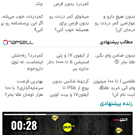
کمردرد بدون قرص
چک
(پرسشنامه)
بدون هیچ دارو و
میخوای کمر دردت رو
کمردردت خوب می‌شه،
عوارضی کمر دردت رو
بدون قرص برای
اگر این پرسشنامه رو پر
درمان کن!
همیشه خوب کنی؟
کنی!!
(پرسش‌نامه)
(◂پرسش‌نامه رو پر
مطالب پیشنهادی
کن)
بدون ضامن وام بگیر،
از آیفون 17 و پلی
کمردرد؟ راه‌حلش
طلا بخر 😍
استیشن 5 تا 1000 دلار
اینجاست، نه توی
جایزه ببر
داروخونه
طلاسی | تا 100 میلیون
گردونه شانس بدون
بهترین فرصت
وام آنی خرید طلا💰
پوچ از PS5 تا
سرمایه‌گذاری‼️ با 100
ثبت نام کن!
آیفون17 و بیت کوین
هزار تومان طلا بخر‼️
🔥
زنده پیشنهادی