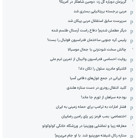
گریزمان دوباره گل زد؛ دومین شاهکار در آمریکا!
مربی برجسته بریتانیایی بستری شد
سرپرست سابق استقلال مربی پیکان شد
دیگر مطمئن شدیم! دفاع راست آرسنال طلسم شده
پلیس کره ‌جنوبی ساختمان فدراسیون فوتبال را بست!
چالش سخت شوت‌زنی با جمال موسیالا
روایت احساسی فدراسیون والیبال از تمرین تیم ملی
اتلتیکو مادرید سئول را تکان داد!
دو ایرانی در جمع غول‌های دفاعی آسیا
کلید انتقال رودری در دست ستاره هلندی
بودجه سپاهان از تورم جا ماند!
فشار امارات به ترامپ برای حمله زمینی به ایران
اختصاصی: بمب قرمز زیر پای رامین رضاییان
معارفه زیبا و تماشایی ووزینیا در ورزشگاه خانگی کولوکولو
ستاره رئال شیفته مورینیو شد: با او جام می‌بریم!