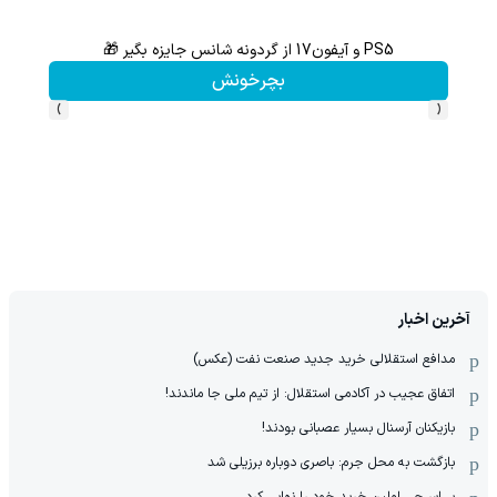
PS5 و آیفون17 از گردونه شانس جایزه بگیر 🎁
گردونه شانس بدون 
بچرخونش
›
‹
آخرین اخبار
مدافع استقلالی خرید جدید صنعت نفت (عکس)
اتفاق عجیب در آکادمی استقلال: از تیم ملی جا ماندند!
بازیکنان آرسنال بسیار عصبانی بودند!
بازگشت به محل جرم: باصری دوباره برزیلی شد
پی‌اس‌جی اولین خرید خود را نهایی کرد