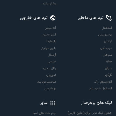
پخش زنده
تیم های داخلی
تیم های خارجی
استقلال
آث میلان
پرسپولیس
اینتر میلان
تراکتور
بارسلونا
ذوب آهن
بایرن مونیخ
سپاهان
آرسنال
فولاد
چلسی
ملوان
رئال مادرید
گل‌گهر
لیورپول
آلومینیوم اراک
منچستریونایتد
استقلال خوزستان
یوونتوس
لیگ های پرطرفدار
سایر
جدول لیگ برتر ایران (خلیج فارس)
جام ملت های آسیا