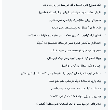
یک شروع ویران‌کننده برای مورینیو در رئال مادرید
قبولی هفت داور سرشناس ایران در ازبکستان (عکس)
ساپینتو: برابر سالزبورگ باید بی‌نقص باشیم
بله، ما در آرسنال به وینیسیوس نیاز داریم
نبض اولدترافورد؛ تمرین سخت منچستر برای بازگشت قدرتمند
افشاگری هاآرتص درباره سفر فرستاده نتانیاهو به آمریکا
هیچ واژه‌ای برای توصیف مسی وجود ندارد
یوفا اعلام کرد: تغییر تاریخی در لیگ قهرمانان
چین و یک انتقال بزرگ در والیبال
حماسی‌ترین کامبک‌های تاریخ لیگ قهرمانان؛ بازگشت از دل غیرممکن
یک بازی دوستانه دیگر بارسلونا هم لغو شد؟!
دو خرید آزاد در راه پیوستن به پرسپولیس!
یحیی با چیزی مواجه شد که توقع نداشت!
مدیرعامل پرسپولیس و یک انتخاب غیرمنتظره! (عکس)