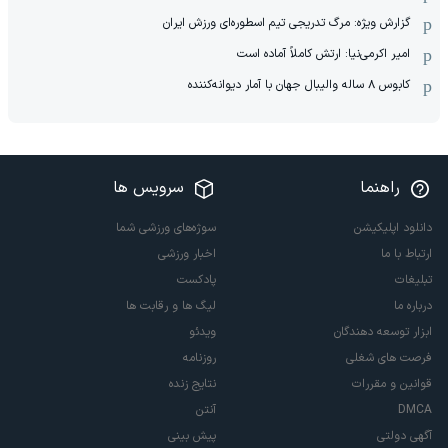
گزارش ویژه: مرگ تدریجی تیم اسطوره‌ای ورزش ایران
امیر اکرمی‌نیا: ارتش کاملاً آماده است
کابوس ۸ ساله والیبال جهان با آمار دیوانه‌کننده
راهنما
سرویس ها
دانلود اپلیکیشن
سوژه‌های ورزشی شما
ارتباط با ما
اخبار ورزشی
تبلیغات
پادکست
درباره ما
لیگ ها و رقابت ها
ابزار توسعه دهندگان
ویدئو
فرصت های شغلی
روزنامه
قوانین و مقررات
نتایج زنده
DMCA
آنتن
آگهی دولتی
پیش بینی