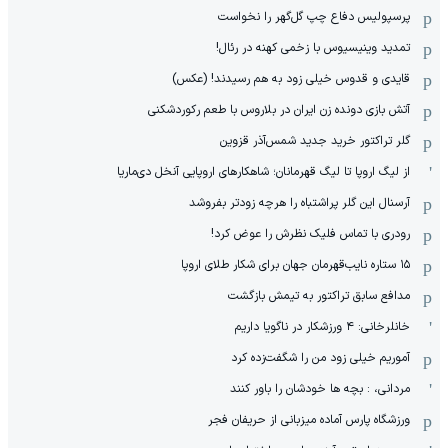
پرسپولیس دفاع چپ گل‌گهر را نخواست
تمدید وینیسیوس با زخمی کهنه در رئال!
قایدی و قدوس خیلی زود به هم رسیدند! (عکس)
آتش بازی دونده زن ایران در بلاروس با طعم رکوردشکنی
گلر تراکتور خرید جدید شمس‌آذر قزوین
از لیگ اروپا تا لیگ قهرمانان؛ شاهکارهای اروپایی آنخل دی‌ماریا
آرسنال این گلر پراشتباه را هرچه زودتر بفروشد
رودری با تماس فلیک نظرش را عوض کرد!
١۵ ستاره نایب‌قهرمان جهان برای شکار طلای اروپا
مدافع سابق تراکتور به تیمش بازگشت
خانلرخانی: ۴ ورزشکار در ناگویا داریم
آموریم خیلی زود من را شگفت‌زده کرد
مردانی، : بچه ها خودشان را باور کنند
ورزشگاه پارس آماده میزبانی از حریفان فجر