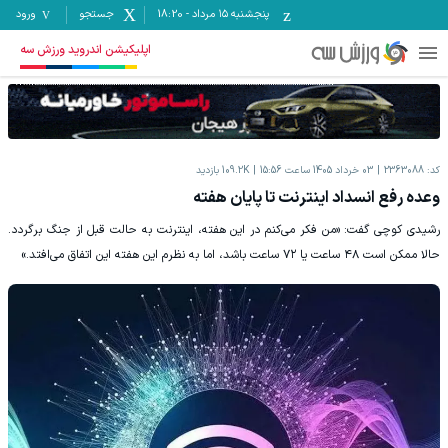
پنجشنبه ۱۵ مرداد
-
18:20
جستجو
ورود
اپلیکیشن اندروید ورزش سه
کد:
2363088
03 خرداد 1405 ساعت 15:56
109.2K
بازدید
وعده رفع انسداد اینترنت تا پایان هفته
رشیدی کوچی گفت: «من فکر می‌کنم در این هفته، اینترنت به حالت قبل از جنگ برگردد.
حالا ممکن است ۴۸ ساعت یا ۷۲ ساعت باشد، اما به نظرم این هفته این اتفاق می‌افتد.»