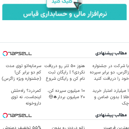
مطالب پیشنهادی
با شرکت در جشنواره
هنوز 50 تتر رو دریافت
سرمایه‌اتو توی مدت
زاگرس، دو برابر سپرده
نکردی؟ | رایگان ثبت
کم دو برابر کن!
خود را دریافت کنید
نام کن و رایگان شروع
(جشنواره ویژه زاگرس)
کن!
🔥
۱ میلیارد اعتبار خرید
10 میلیون سپرده کن،
کمردرد؟ راه‌حلش
طلا | بدون ضامن و
20 میلیون بردار🔥😍
اینجاست، نه توی
چک
داروخونه
مطالب پیشنهادی
بهترین فرصت
زانو دردت رو بدون
55% تخفیف دمنوش