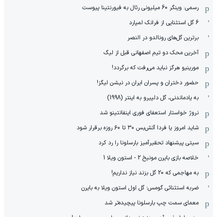
رسمی: وینگر 60 میلیونی رئال به فیورنتینا پیوست
6 گل استثنایی از فرانک لمپارد
برترین گل‌های رونالدو در النصر
آخرین محک دو تیم اصفهانی قبل از لیگ
مورینیو هرگز نباید می‌رفت که برگردد!
حضور دختران و پسران ایران در نیشن لیگز!
به یادماندنی، گل دلپیرو به اینتر (1998)
نروژ خواستار استعفای فوری اینفانتینو شد
شاید امروز یا فردا آتش‌بس ۳۰ تا ۶۰ روزه برقرار شود
سیتی پیشنهاد تحقیرآمیز بارسلونا را رد کرد
خلاصه بازی بایرن مونیخ 2 - استون ویلا 1
به مهاجمی که 20 گل بزند نیاز نداریم!
ضربه استثنائی گومس؛ گل اول استون ویلا به بایرن
معمای سمت چپ بارسلونا پیچیده‌تر شد