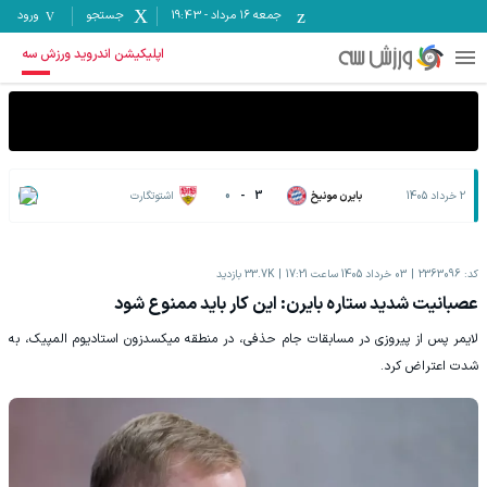
جمعه ۱۶ مرداد
-
19:43
جستجو
ورود
اپلیکیشن اندروید ورزش سه
2 خرداد 1405
بایرن مونیخ
3
-
0
اشتوتگارت
کد:
2363096
03 خرداد 1405 ساعت 17:21
33.7K
بازدید
عصبانیت شدید ستاره بایرن: این کار باید ممنوع شود
لایمر پس از پیروزی در مسابقات جام حذفی، در منطقه میکسدزون استادیوم المپیک، به
شدت اعتراض کرد.