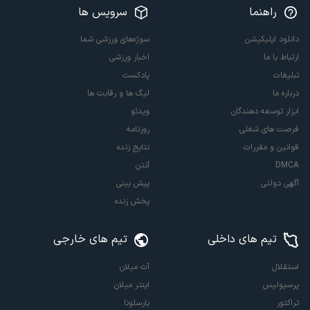
راهنما
سرویس ها
دانلود اپلیکیشن
سوژه‌های ورزشی شما
ارتباط با ما
اخبار ورزشی
تبلیغات
پادکست
درباره ما
لیگ ها و رقابت ها
ابزار توسعه دهندگان
ویدئو
فرصت های شغلی
روزنامه
قوانین و مقررات
نتایج زنده
DMCA
آنتن
آگهی دولتی
پیش بینی
پخش زنده
تیم های داخلی
تیم های خارجی
استقلال
آث میلان
پرسپولیس
اینتر میلان
تراکتور
بارسلونا