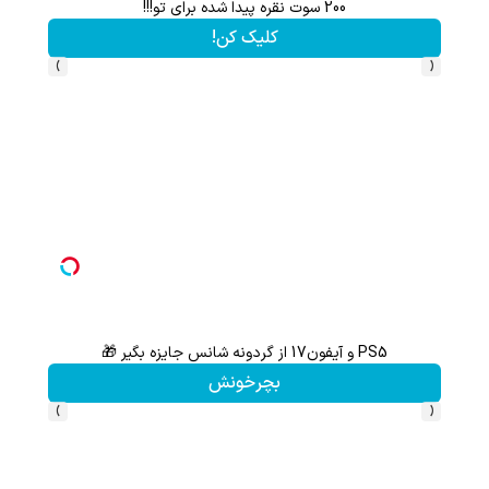
200 سوت نقره پیدا شده برای تو!!!
کلیک کن!
›
‹
PS5 و آیفون17 از گردونه شانس جایزه بگیر 🎁
هنوز 50 تتر رو دریافت نکردی؟ | رایگان ثبت نام کن و رایگان شروع کن!
بچرخونش
›
‹