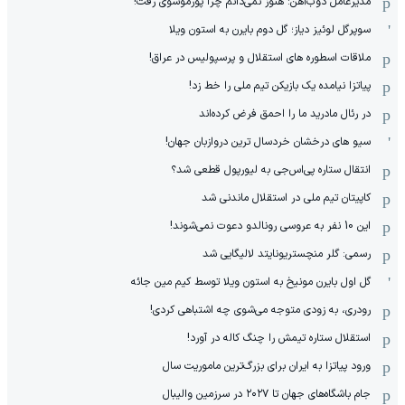
مدیرعامل ذوب‌آهن: هنوز نمی‌دانم چرا پورموسوی رفت!
سوپرگل لوئیز دیاز؛ گل دوم بایرن به استون ویلا
ملاقات اسطوره های استقلال و پرسپولیس در عراق!
پیاتزا نیامده یک بازیکن تیم ملی را خط زد!
در رئال مادرید ما را احمق فرض کرده‌اند
سیو های درخشان خردسال ترین دروازبان جهان!
انتقال ستاره پی‌اس‌جی به لیورپول قطعی شد؟
کاپیتان تیم ملی در استقلال ماندنی شد
این 10 نفر به عروسی رونالدو دعوت نمی‌شوند!
رسمی: گلر منچستریونایتد لالیگایی شد
گل اول بایرن مونیخ به استون ویلا توسط کیم مین جائه
رودری، به زودی متوجه می‌شوی چه اشتباهی کردی!
استقلال ستاره تیمش را چنگ کاله در آورد!
ورود پیاتزا به ایران برای بزرگ‌ترین ماموریت سال
جام باشگاه‌های جهان تا ۲۰۲۷ در سرزمین والیبال