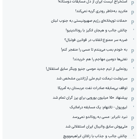
استخراج لیست ایران از دل مسابقات دوستانه!
مادرید به‌خاطر رودری گریه نمی‌کند!
حملات توپخانه‌ای رژیم صهیونیستی به جنوب لبنان
چالش جالب و هیجان انگیز با رونالدینیو!
ضربه سر ممنوع؛انقلاب در قوانین فوتبال؟
به خودم بمب می‌بندم تا مسی را منفجر کنم!
نفتی‌ها دومین مهاجم را هم خریدند!
رونمایی از تیم جدید موسی جنپو وینگر سابق استقلال!
سرنوشت نیمکت تیم ملی آرژانتین مشخص شد
توقف بی‌سابقه صادرات نفت عربستان به آمریکا
پیشنهاد ۱۵۰ میلیون یورویی برای پرز گران تمام شد
لیورپول - تاتنهام؛ یک مسابقه دراماتیک
نبرد نابرابر: مسی به رونالدو نمی‌رسد
ملی‌پوش سابق والیبال ایران استقلالی شد
چالش جالب و جذاب با زلاتان ابراهیموویچ