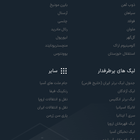
ذوب آهن
بایرن مونیخ
سپاهان
آرسنال
فولاد
چلسی
ملوان
رئال مادرید
گل‌گهر
لیورپول
آلومینیوم اراک
منچستریونایتد
استقلال خوزستان
یوونتوس
لیگ های پرطرفدار
سایر
جدول لیگ برتر ایران (خلیج فارس)
جام ملت های آسیا
لیگ آزادگان
رنکینگ فیفا
لیگ برتر انگلیس
نقل و انتقالات اروپا
لالیگا اسپانیا
نقل و انتقالات ایران
سری آ ایتالیا
پاری سن ژرمن
لیگ قهرمانان اروپا
لیگ نخبگان آسیا
لیگ قهرمانان آسیا دو