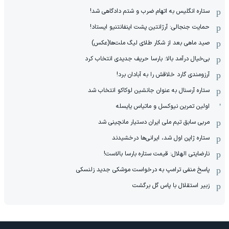
ستاره انگلیس به اتهام ضرب و شتم دادگاهی شد!
حمایت جنجالی: آرژانتین پشت اینفانتنیو ایستاد!
صید ماهی بعد از شکار طلای لیگ ملت‌ها(عکس)
بی‌خیال درآمد بالا: بارسا حریف جدیدی انتخاب کرد
آرزومندی گارد خلاقش را به آبادان برد!
ستاره آرسنال به عنوان جانشین لوکاکو انتخاب شد
اولین تمرین نیوکسل و ماتیاس یایسله
مربی سابق تیم ملی ایران دستیار مانچینی شد
ستاره ژاپن اول شد، ایرانی‌ها درخشیدند
نارضایتی الهلال: قیمت ستاره بارسا بالاست!
پاسخ منفی ترامپ به درخواست موشکی جدید زلنسکی
زبیر استقلال با پاس گل برگشت