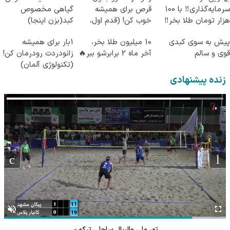
سرمایه‌گذاری‼️ با 100
قرص برای همیشه
گیاهی مخصوص
هزار تومان طلا بخر‼️
خوب کن! (قدم اول،
کبد(بزن اینجا)
پرسش‌نامه)
پیش به سوی کبدی
10 میلیون طلا بخر،
1بار برای همیشه
قوی و سالم
آخر ماه 2 برابرشو ببر🔥
زانودردت رودرمان کن!
(تکنولوژی آلمان)
◂پرسشنامه▸
زنده پیشنهادی
تور ملی والیبال ساحلی ترکمن