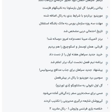
نیکفر: سپاهان حقش نبود مجوز حرفه‌ای دریافت نکند
پنالتی رافینیا؛ گل اول بارسلونا به ناتینگهام فارست
مورینیو: برناردو با شرایط بدی به رئال اضافه شده
مهلت سه روزه سازمان بورس به مالک باشگاه استقلال
تاریخ احتمالی دربی مشخص شد
برنز المپیک مبینا نعمت‌زاده امروز دوساله شد!
قربانی: همان اوسمار و اسکوچیچ را هم بردیم
خرید جدید سپاهان هفته اول را از دست داد
برنامه نیم فصل نخست لیگ برتر اعلام شد
پیشنهاد جدید سپاهان برای جذب مدافع پرسپولیس!
سومین برد مورینیو با رئال در پیش‌فصل
گل اول ناپولی به سلتاویگو (دی لورنزو)
مسی برای سخت‌ترین سفر زندگی‌اش آماده می‌شود
آبی‌پوشان شایعه درگیری مدیریتی را تکذیب کردند
خلاصه بازی فرنتس واروش 1 - رئال مادرید 2