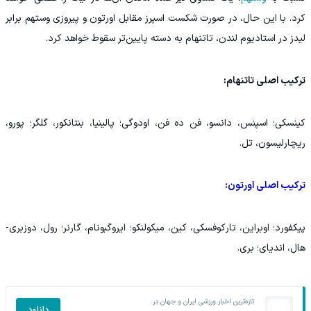
کرد. با این حال، در صورت شکست اسپرز مقابل اورتون و پیروزی وستهم برابر
لیدز در استادیوم لندن، تاتنهام به دسته پایین‌تر سقوط خواهد کرد.
ترکیب اصلی تاتنهام:
کینسکی؛ اسپنس، دانسو، فن ده فن، اودوگی؛ پالینیا، بنتانکور، گلگر؛ پورو،
ریچارلیسون، تل.
ترکیب اصلی اورتون:
پیکفورد؛ اوبراین، تارکوفسکی، کین، میکولنکو؛ ایروگبونام، گارنر؛ رول، دوزبری-
هال، اندیای؛ بری.
تازه‌ترین اخبار ورزشی ایران و جهان در
دانلود