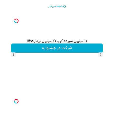
مشاهده بیشتر
10 میلیون سپرده کن، 20 میلیون بردار🔥😍
شرکت در جشنواره
›
‹