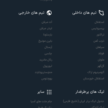
تیم های داخلی
تیم های خارجی
استقلال
آث میلان
پرسپولیس
اینتر میلان
تراکتور
بارسلونا
ذوب آهن
بایرن مونیخ
سپاهان
آرسنال
فولاد
چلسی
ملوان
رئال مادرید
گل‌گهر
لیورپول
آلومینیوم اراک
منچستریونایتد
استقلال خوزستان
یوونتوس
لیگ های پرطرفدار
سایر
جدول لیگ برتر ایران (خلیج فارس)
جام ملت های آسیا
لیگ آزادگان
رنکینگ فیفا