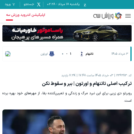
یکشنبه ۱۸ مرداد
-
02:28
جستجو
ورود
اپلیکیشن اندروید ورزش سه
3 خرداد 1405
تاتنهام
1
-
0
اورتون
کد:
2363113
03 خرداد 1405 ساعت 17:48
7.3K
بازدید
ترکیب اصلی تاتنهام و اورتون | ببر و سقوط نکن
روبرتو دی زربی برای این نبرد مرگ و زندگی و تعیین‌کننده بقا، از مهره‌های خود بهره برده
است.