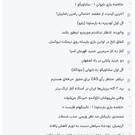
خالاصه بازی ناپولی 1 - سلتاویگو 1
آخرین آپدیت از مقصد احتمالی رامین رضاییان!
گل اول اودینزه به بارسلونا (بایو)
والورده: انتظار نداشتم مورینیو اینطور باشد
اتفاق تلخ در اولین بازی یایسله روی نیمکت نیوکسل
آغاز به کار سرمربی جدید قهرمان آسیا
دو خرید پایانی در راه اصفهان
گل اول سلتاویگو به ناپولی (جوتگلا)
نیکفر: منتظر رأی CAS برای مجوز حرفه‌ای هستیم
برد ۲ گله برزیلی‌ها ایران در آستانه آغاز لیگ برتر
وقتی ملی‌پوشان تکواندو خبرنگار می‌شوند
خلاصه بازی بارسلونا 1 - ناتینگهام فارست 0
محمدی: بازیکنان مد نظر ویسی جذب شده‌اند
کریمیان: بودجه سپاهان نسبت به تورم کاهش یافته