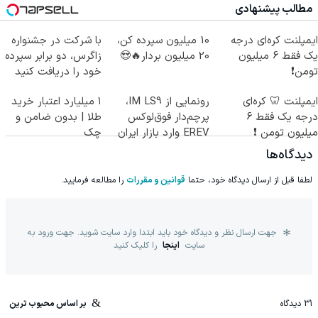
مطالب پیشنهادی
ایمپلنت کره‌ای درجه
10 میلیون سپرده کن،
با شرکت در جشنواره
یک فقط 6 میلیون
20 میلیون بردار🔥😍
زاگرس، دو برابر سپرده
تومن❗
خود را دریافت کنید
ایمپلنت 🦷 کره‌ای
رونمایی از IM LS9،
۱ میلیارد اعتبار خرید
درجه یک فقط 6
پرچم‌دار فوق‌لوکس
طلا | بدون ضامن و
میلیون تومن ❗
EREV وارد بازار ایران
چک
شد
دیدگاه‌ها
لطفا قبل از ارسال دیدگاه خود، حتما
قوانین و مقررات
را مطالعه فرمایید.
جهت ارسال نظر و دیدگاه خود باید ابتدا وارد سایت شوید. جهت ورود به
سایت
اینجا
را کلیک کنید
31
دیدگاه
بر اساس محبوب ترین