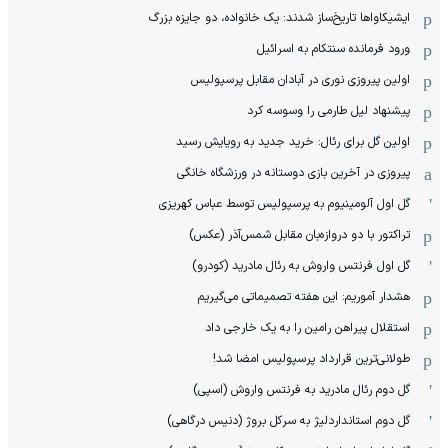
ایشیکاوا‌ها تاریخ‌ساز شدند: یک خانواده، دو جایزه بزرگ
ورود فرمانده سنتکام به اسرائیل
اولین پیروزی نوری در آبادان مقابل پرسپولیس
پیشنهاد لیل طارمی را وسوسه کرد
اولین گل برای رئال: خرید جدید به رویایش رسید
پیروزی در آخرین بازی دوستانه در ورزشگاه خانگی
گل اول آلومینیوم به پرسپولیس توسط عباس کهریزی
تراکتور با دو دروازه‌بان مقابل شمس‌آذر (عکس)
گل اول فرنتس واروش به رئال مادرید (کودرو)
هشدار آموریم: این هفته تصمیماتی می‌گیریم
استقلال پیراهن رامین را به یک خارجی داد
طولانی‌ترین قرارداد پرسپولیس امضا شد!
گل دوم رئال مادرید به فرنتس واروش (اسپی)
گل دوم استانداردلیژ به سرکل بروژ (دنیس درگاهی)