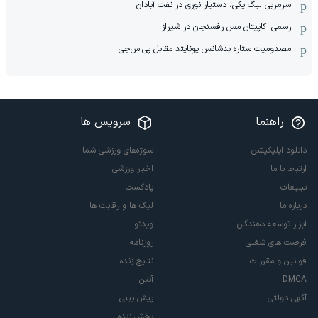
سرمربی لیگ یکی، دستیار نوری در نفت آبادان
رسمی: کاپیتان مس رفسنجان در شیراز
مصدومیت ستاره بدشانس یونایتد مقابل پی‌اس‌جی
راهنما
سرویس ها
دانلود اپلیکیشن
سوژه‌های ورزشی شما
ارتباط با ما
اخبار ورزشی
تبلیغات
پادکست
درباره ما
لیگ ها و رقابت ها
ابزار توسعه دهندگان
ویدئو
فرصت های شغلی
روزنامه
قوانین و مقررات
نتایج زنده
DMCA
آنتن
آگهی دولتی
پیش بینی
پخش زنده