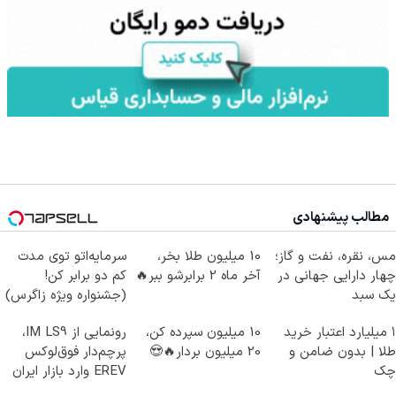
مطالب پیشنهادی
مس، نقره، نفت و گاز؛
10 میلیون طلا بخر،
سرمایه‌اتو توی مدت
چهار دارایی جهانی در
آخر ماه 2 برابرشو ببر🔥
کم دو برابر کن!
یک سبد
(جشنواره ویژه زاگرس)
🔥
۱ میلیارد اعتبار خرید
10 میلیون سپرده کن،
رونمایی از IM LS9،
طلا | بدون ضامن و
20 میلیون بردار🔥😍
پرچم‌دار فوق‌لوکس
چک
EREV وارد بازار ایران
شد