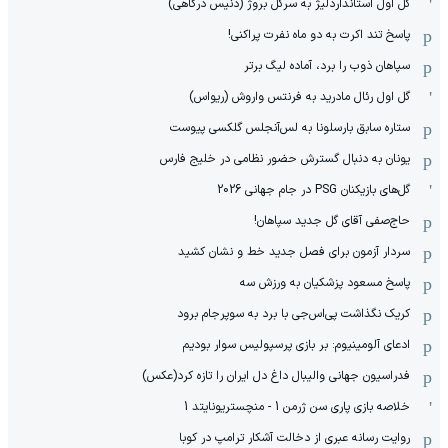
گل اول استانداردلیژ به سرکل بروژ (دنیس درگاهی)
پاسخ تند اکرت به دو ماه نفرت پراکنی!
سپاهان ذوب را برد، آماده لیگ برتر
گل اول رئال مادرید به فرنتس واروش (ریواس)
ستاره سابق بارسلونا به لس‌آنجلس گلکسی پیوست
یونان به دنبال گسترش حضور نظامی در خلیج فارس
گل‌های بازیکنان PSG در جام جهانی 2026
حاج‌صفی آقای گل جدید سپاهان!
سردار آزمون برای فصل جدید خط و نشان کشید
پاسخ مسعود پزشکیان به ورزش سه
کریک نگذاشت پی‌اس‌جی با برد به سوپرجام برود
ادعای آلومینیوم: بر بازی پرسپولیس سوار بودیم
فدراسیون جهانی والیبال داغ دل ایران را تازه کرد(عکس)
خلاصه بازی پاری سن ژرمن 1 - منچستریونایتد 1
روایت رسانه عبری از دخالت آشکار ترامپ در کوبا