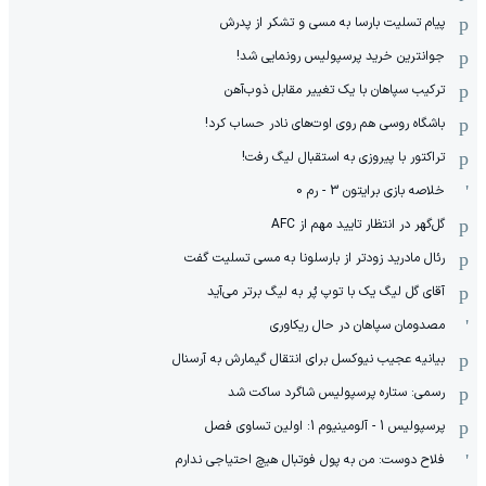
پیام تسلیت بارسا به مسی و تشکر از پدرش
جوانترین خرید پرسپولیس رونمایی شد!
ترکیب سپاهان با یک تغییر مقابل ذوب‌آهن
باشگاه روسی هم روی اوت‌های نادر حساب کرد!
تراکتور با پیروزی به استقبال لیگ رفت!
خلاصه بازی برایتون 3 - رم 0
گل‌گهر در انتظار تایید مهم از ‌AFC
رئال مادرید زودتر از بارسلونا به مسی تسلیت گفت
آقای گل لیگ یک با توپ پُر به لیگ برتر می‌آید
مصدومان سپاهان در حال ریکاوری
بیانیه عجیب نیوکسل برای انتقال گیمارش به آرسنال
رسمی: ستاره پرسپولیس شاگرد ساکت شد
پرسپولیس 1 - آلومینیوم 1: اولین تساوی فصل
فلاح دوست: من به پول فوتبال هیچ احتیاجی ندارم