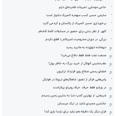
حاجی موسایی: تمرینات فشرده‌ای دارم
سلیمی: مسیر کسب سهمیه المپیک دشوار است
برخورداری: مسیر المپیک از پاکستان و کره می گذرد
کلهر: از نظر بدنی برای حضور در مسابقات کاملا آماده‌ام
بزرگی: در دوران محرومیت تمریناتم را قطع نکردم
دیومانده ذوق‌زده به مادرید رسید
صنعت نفت فعلا فقط دفاع می‌خرد!
عقب‌نشینی الهلال از خرید بزرگ به خاطر پول!
امضای رسمی صلاح روی قرارداد ترابزون
پاس‌هایی فراتر از تصور؛ شاهکارهای تریولا در فوتبال
در ورشو فقط حرف، حرف روبرتو پیاتزاست
شریعتی: از بهترین کمپ‌ دنیا به بدترین زمین‌ رسیدم
جانشین مجیدی شاید در لیگ عربستان
فران دیگر یک دقیقه هم نباید برای بارسا بازی کند!