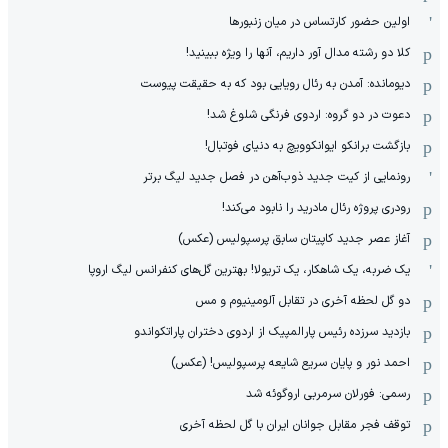
اولین حضور کارتساس در میان زنبورها
کلا دو‌ رشته مدال آور داریم، آنها را ویژه ببینید!
دیومانده: آمدن به رئال رویایی بود که به حقیقت پیوست
دعوت در دو گروه: اردوی فرنگی شلوغ شد!
بازگشت برانکو ایوانکوویچ به دنیای فوتبال!
رونمایی از کیت جدید ذوب‌آهن در فصل جدید لیگ برتر
رودری پروژه رئال مادرید را نابود می‌کند!
آغاز عصر جدید کاپیتان سابق پرسپولیس (عکس)
یک ضربه، یک شاهکار، یک تریولا! بهترین گل‌های کنفرانس لیگ اروپا
دو گل لحظه آخری در تقابل آلومینیوم و مس
بازدید سرزده رئیس پارالمپیک از اردوی دختران پاراتکواندو
احمد نور و پایان سریع شایعه پرسپولیس! (عکس)
رسمی: فورلان سرمربی اروگوئه شد
توقف فجر مقابل جوانان ایران با گل لحظه آخری