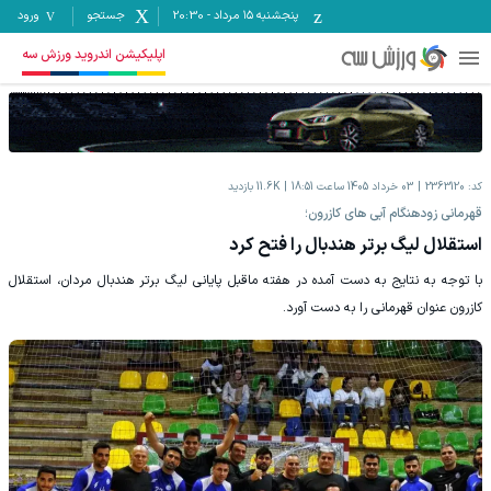
پنجشنبه ۱۵ مرداد
-
20:30
جستجو
ورود
اپلیکیشن اندروید ورزش سه
کد:
2363120
03 خرداد 1405 ساعت 18:51
11.6K
بازدید
قهرمانی زودهنگام آبی های کازرون؛
استقلال لیگ برتر هندبال را فتح کرد
با توجه به نتایج به دست آمده در هفته ماقبل پایانی لیگ برتر هندبال مردان، استقلال
کازرون عنوان قهرمانی را به دست آورد.