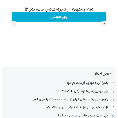
PS5 و آیفون17 از گردونه شانس جایزه بگیر 🎁
از آیفون 17 تا پلی استیشن 5 جایزه ببر 🎮😍📱 | بازی کن ، گردونه
بچرخونش
›
‹
آخرین اخبار
پاسخ گل‌به‌خودی، گل‌به‌خودی بود!
چرا رودری به پیشنهاد رئال نه گفت؟
رئیس دوچرخه سواری ایران در جلسه مهم کنفدراسیون آسیا
گل به خودی؛ گل اول گلاسکورنجرز برابر جاگیلونیا
مچ اندازی بدون حاصل نساجی و پیکان!