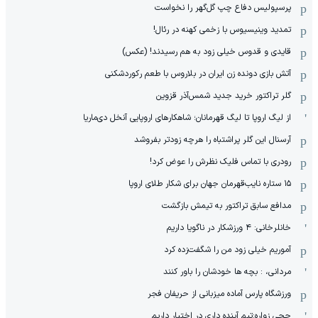
پرسپولیس دفاع چپ گل‌گهر را نخواست
تمدید وینیسیوس با زخمی کهنه در رئال!
قایدی و قدوس خیلی زود به هم رسیدند! (عکس)
آتش بازی دونده زن ایران در بلاروس با طعم رکوردشکنی
گلر تراکتور خرید جدید شمس‌آذر قزوین
از لیگ اروپا تا لیگ قهرمانان؛ شاهکارهای اروپایی آنخل دی‌ماریا
آرسنال این گلر پراشتباه را هرچه زودتر بفروشد
رودری با تماس فلیک نظرش را عوض کرد!
١۵ ستاره نایب‌قهرمان جهان برای شکار طلای اروپا
مدافع سابق تراکتور به تیمش بازگشت
خانلرخانی: ۴ ورزشکار در ناگویا داریم
آموریم خیلی زود من را شگفت‌زده کرد
مردانی، : بچه ها خودشان را باور کنند
ورزشگاه پارس آماده میزبانی از حریفان فجر
حجی زواره:تیم آینده داری در اختیار داریم