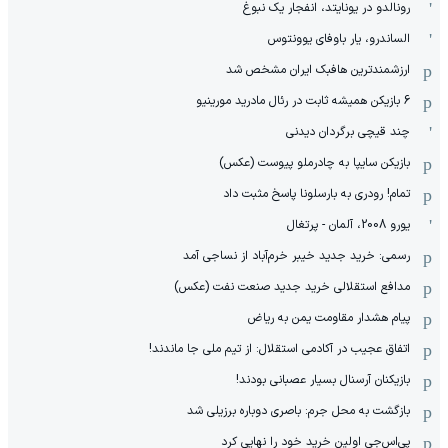
رونالدو در یونایتد، انفجار یک نبوغ
الساندرو، یار باوفای یوونتوس
ارزشمندترین هافبک ایران مشخص شد
6 بازیکن همیشه ثابت در رئال مادرید مورینیو
چند قیچی برگردان دیدنی
بازیکن سایپا به چادرملو پیوست (عکس)
تمام! رودری به بارسلونا پاسخ مثبت داد
یورو 2008، آلمان - پرتغال
رسمی: خرید جدید خیبر خرم‌آباد از نساجی آمد
مدافع استقلالی خرید جدید صنعت نفت (عکس)
پیام هشدار مقاومت یمن به ریاض
اتفاق عجیب در آکادمی استقلال: از تیم ملی جا ماندند!
بازیکنان آرسنال بسیار عصبانی بودند!
بازگشت به محل جرم: باصری دوباره برزیلی شد
پی‌اس‌جی اولین خرید خود را نهایی کرد