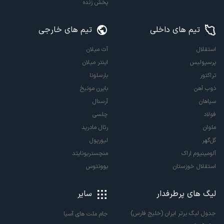
پخش زنده
تیم های داخلی
تیم های خارجی
استقلال
آث میلان
پرسپولیس
اینتر میلان
تراکتور
بارسلونا
ذوب آهن
بایرن مونیخ
سپاهان
آرسنال
فولاد
چلسی
ملوان
رئال مادرید
گل‌گهر
لیورپول
آلومینیوم اراک
منچستریونایتد
استقلال خوزستان
یوونتوس
لیگ های پرطرفدار
سایر
جدول لیگ برتر ایران (خلیج فارس)
جام ملت های آسیا