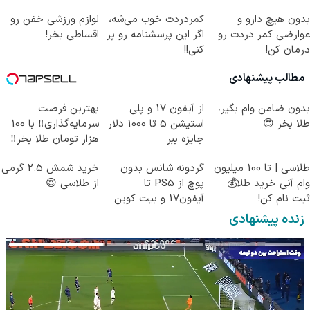
کن!
بدون هیچ دارو و
کمردردت خوب می‌شه،
لوازم ورزشی خفن رو
عوارضی کمر دردت رو
اگر این پرسشنامه رو پر
اقساطی بخر!
درمان کن!
کنی!!
(پرسش‌نامه)
مطالب پیشنهادی
بدون ضامن وام بگیر،
از آیفون 17 و پلی
بهترین فرصت
طلا بخر 😍
استیشن 5 تا 1000 دلار
سرمایه‌گذاری‼️ با 100
جایزه ببر
هزار تومان طلا بخر‼️
طلاسی | تا 100 میلیون
گردونه شانس بدون
خرید شمش 2.5 گرمی
وام آنی خرید طلا💰
پوچ از PS5 تا
از طلاسی 😍
ثبت نام کن!
آیفون17 و بیت کوین
🔥
زنده پیشنهادی