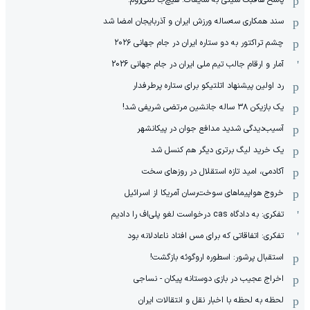
سند همکاری سه‌ساله‌ ‌ورزش ایران و آذربایجان امضا شد
چشم تراکتور به دو ستاره ایران در جام جهانی ۲۰۲۶
آمار و ارقام جالب تیم ملی ایران در جام جهانی 2026
رد اولین پیشنهاد اتلتیکو برای ستاره پرطرفدار
یک بازیکن ۳۸ ساله جانشین مرتضی شریفی شد!
آسیب‌دیدگی شدید مدافع جوان در پیکانشهر
یک خرید لیگ برتری دیگر هم کنسل شد
آکادمی، امید تازه استقلال در روزهای سخت
خروج هواپیماهای سوخت‌رسان آمریکا از اسرائیل
تفکری: به دادگاه cas درخواست لغو پلی‌اف را دادیم
تفکری: اتفاقاتی که برای مس افتاد ناعادلانه بود
استقبال پرشور: اسطوره اروگوئه بازگشت!
اخراج عجیب در بازی دوستانه پیکان - نساجی
لحظه به لحظه با اخبار نقل و انتقالات ایران