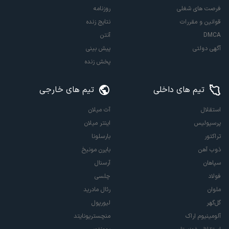
فرصت های شغلی
روزنامه
قوانین و مقررات
نتایج زنده
DMCA
آنتن
آگهی دولتی
پیش بینی
پخش زنده
تیم های داخلی
تیم های خارجی
استقلال
آث میلان
پرسپولیس
اینتر میلان
تراکتور
بارسلونا
ذوب آهن
بایرن مونیخ
سپاهان
آرسنال
فولاد
چلسی
ملوان
رئال مادرید
گل‌گهر
لیورپول
آلومینیوم اراک
منچستریونایتد