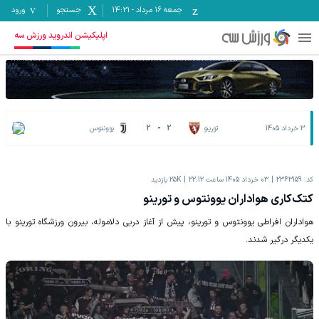
جمعه ۱۶ مرداد
-
14:21
جستجو
ورود
اپلیکیشن اندروید ورزش سه
3 خرداد 1405
تورینو
2
-
2
یوونتوس
کد:
2363159
03 خرداد 1405 ساعت 22:12
25K
بازدید
کتک‌کاری هواداران یوونتوس و تورینو
هواداران افراطی یوونتوس و تورینو، پیش از آغاز دربی دلاموله، بیرون ورزشگاه تورینو با
یکدیگر درگیر شدند.