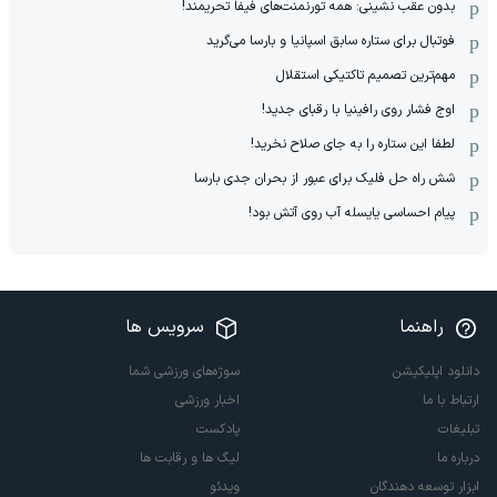
بدون عقب نشینی: همه تورنمنت‌های فیفا تحریمند!
فوتبال برای ستاره سابق اسپانیا و بارسا می‌گرید
مهم‌ترین تصمیم تاکتیکی استقلال
اوج فشار روی رافینیا با رقبای جدید!
لطفا این ستاره را به جای صلاح نخرید!
شش راه حل فلیک برای عبور از بحران جدی بارسا
پیام احساسی یایسله آب روی آتش بود!
راهنما
سرویس ها
دانلود اپلیکیشن
سوژه‌های ورزشی شما
ارتباط با ما
اخبار ورزشی
تبلیغات
پادکست
درباره ما
لیگ ها و رقابت ها
ابزار توسعه دهندگان
ویدئو