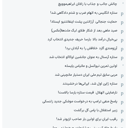
چالش جالب و جذاب با زلاتان ابراهیموویچ
ستاره انگلیس به اتهام ضرب و شتم دادگاهی شد!
حمایت جنجالی: آرژانتین پشت اینفانتنیو ایستاد!
صید ماهی بعد از شکار طلای لیگ ملت‌ها(عکس)
بی‌خیال درآمد بالا: بارسا حریف جدیدی انتخاب کرد
آرزومندی گارد خلاقش را به آبادان برد!
ستاره آرسنال به عنوان جانشین لوکاکو انتخاب شد
اولین تمرین نیوکسل و ماتیاس یایسله
مربی سابق تیم ملی ایران دستیار مانچینی شد
ستاره ژاپن اول شد، ایرانی‌ها درخشیدند
نارضایتی الهلال: قیمت ستاره بارسا بالاست!
پاسخ منفی ترامپ به درخواست موشکی جدید زلنسکی
زبیر استقلال با پاس گل برگشت
رقیب ایران برای اولین بار صاحب لژیونر شد!
پاسخ هافبک سیتی به شایعات: هیچ‌جا نمی‌روم!