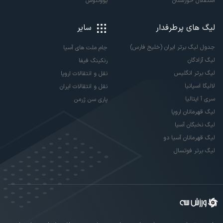
استقلال خوزستان
یوونتوس
لیگ های پرطرفدار
سایر
جدول لیگ برتر ایران (خلیج فارس)
جام ملت های آسیا
لیگ آزادگان
رنکینگ فیفا
لیگ برتر انگلیس
نقل و انتقالات اروپا
لالیگا اسپانیا
نقل و انتقالات ایران
سری آ ایتالیا
پاری سن ژرمن
لیگ قهرمانان اروپا
لیگ نخبگان آسیا
لیگ قهرمانان آسیا دو
لیگ برتر فوتسال