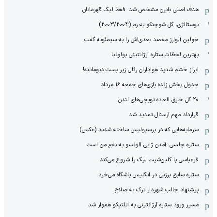
هدف اصلی بایرن مشخص شد: فقط لیگ قهرمانان
نوستالژی، گل شوچنکو به رم (2003/2004)
خولین آلوارز مقصد بعدی‌اش را به سیمئونه گفت
بهترین لحظات ستاره آرژانتینی بولونیا
ابراز خشم شدید هواداران رئال زیر پست دیومانده!
جدول پخش زنده بازی‌های جمعه 16 مرداد
20 گل خارق العاده توپچی‌های لندن
قرارداد مهم آرسنال تمدید شد
سرمایه‌هایی که در پرسپولیس ساخته شدند (عکس)
ستاره چلسی: آمدن ژابی آلونسو به نفع من است
فرعباسی با کلین‌شیت لیگ را شروع می‌کند
ستاره سابق برزیل در انگلیس باشگاه می‌خرد
پیشنهاد جالب شهردار ترک به صلاح
مسیر ورود ستاره آرژانتینی به اتلتیکو هموار شد