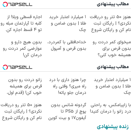
مطالب پیشنهادی
هنوز 50 تتر رو دریافت
۱ میلیارد اعتبار خرید
اجاره‌ قسطی ویلا! از
نکردی؟ | رایگان ثبت
طلا | بدون ضامن و
کلبه تا آپارتمان مبله رو
نام کن و رایگان شروع
چک
تو 4 قسط اجاره کن.
کن!
میخوای کمر دردت رو
خداحافظی با کمردرد،
بدون هیچ دارو و
بدون قرص برای
بدون قرص و آمپول
عوارضی کمر دردت رو
همیشه خوب کنی؟
درمان کن!
(◂پرسش‌نامه رو پر
(پرسش‌نامه)
مطالب پیشنهادی
کن)
۱ میلیارد اعتبار خرید
چرا هنوز داری با درد
زانو دردت رو بدون
طلا | بدون ضامن و
راه میری؟ وقتی راه
قرص برای همیشه
چک
درمان جلو پاته!
خوب کن! (قدم اول،
پرسش‌نامه)
با زاپیامکس، به راحتی
گردونه شانس بدون
هنوز 50 تتر رو دریافت
درد زانو را درمان کنید!
پوچ از PS5 تا
نکردی؟ | رایگان ثبت
آیفون17 و بیت کوین
نام کن و رایگان شروع
🔥
کن!
زنده پیشنهادی