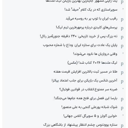
یک ژاپنی مشهور جایگزین بهترین بازیکن لیگ ملت‌ها
سوپراستاری که در یک کلام "حیف" شد!
رقیب ایران با توپ پر به روسیه می‌آید
پرسش‌های کلیدی درباره پرمهره‌ترین تیم لیگ!
نه بزرگ پس از خرید تاریخی: ۲۴۰ دقیقه جنون‌آمیز رئال!
پایان یک عادت برای ستاره ایران: وداع با شماره محبوب
وقتی دروازبان ها نابود می‌شوند!
لیگ ملت‌ها ٢٠٢۶ کتاب شد! (عکس)
طلا در مسیر ثبت بالاترین افزایش قیمت هفته
آخرین شانس یک بازیکن برای جلب اعتماد پیاتزا
ضربه سر ممنوع؛انقلاب در قوانین فوتبال؟
بارسا این فصل برای فتح همه جام‌ها می‌جنگد!
شوک شبانه پورعلی گنجی به علی منصور!
خولین آلوارز و 5 سوپرگل کلاس جهانی!
ستاره یوونتوس چشم انتظار پیشنهاد از باشگاهی بزرگ