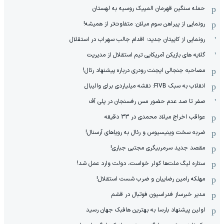
حمله سنگین قهرمان المپیک روسیه به لهستان
رونمایی از پیراهن سوم میلان: متفاوت‌تر از همیشه!
رونمایی از کاپیتان جدید؛ اقدام جالب سهراب در استقلال
گلایه های بازیکن آمریکایی تیم استقلال از مدیریت
مصاحبه جنجالی ایجنت رودری درباره پیشنهاد رئال!
انقلاب به سبک FIVB: نقشه میلیاردی برای والیبال
صفر تا صد عدم حضور مس رفسنجان در پلی آف
عواقب اخراج میلاد محمدی در 33 دقیقه
ضربه سخت وینیسیوس و رئال به رویاهای آرسنال!
مقصد جدید سرمربیگری مجتبی جباری!
ستاره لیگ ملت‌ها کولر خواست، دولت وارد عمل شد!
مهلکه رامین رضاییان و ضرب شست استقلال!
مدیر خبرساز فدراسیون فوتبال در قشم
اولین پیشنهاد بارسا به بهترین هافبک جهان رسید