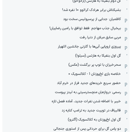
گل دوم بنفیکا به هارتس (آرائوخو)
بشیکتاش برابر هرادک کرالوو 10 نفره شد!
کاظمیان: جدایی از پرسپولیس سخت بود
بیخیال جذب مهاجم: فقط توافق با رامین رضاییان!
مربی سابق میلان از دنیا رفت
پیروزی اروپایی آبی‌ها با گلزنی جانشین اللهیار
گل اول بنفیکا به هارتس (سیلوا)
سحرخیزان با توپ پر برگشت (عکس)
خلاصه بازی لخ‌پوزنان 1 - کلاکسویک 0
حضور سریع خریدهای جدید فراز در خرم آباد
رسمی: دروازه‌بان منچسترسیتی به لیدز پیوست
خیبر با اضافه شدن نفرات جدید، آماده فصل تازه
قالیباف در توییت جدید به ترامپ کنایه زد
گل اول لخ‌پوزنان به کلاکسویک (آگنرو)
دو پاس گل برای حردانی پس از استوری جنجالی