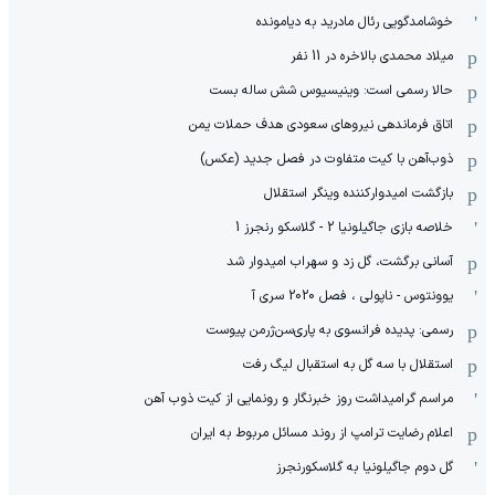
خوشامدگویی رئال مادرید به دیامونده
میلاد محمدی بالاخره در 11 نفر
حالا رسمی است: وینیسیوس شش ساله بست
اتاق فرماندهی نیروهای سعودی هدف حملات یمن
ذوب‌آهن با کیت متفاوت در فصل جدید (عکس)
بازگشت امیدوارکننده وینگر استقلال
خلاصه بازی جاگیلونیا 2 - گلاسکو رنجرز 1
آسانی برگشت، گل زد و سهراب امیدوار شد
یوونتوس - ناپولی ، فصل 2020 سری آ
رسمی: پدیده فرانسوی به پاری‌سن‌ژرمن پیوست
استقلال با سه گل به استقبال لیگ رفت
مراسم گرامیداشت روز خبرنگار و رونمایی از کیت ذوب آهن
اعلام رضایت ترامپ از روند مسائل مربوط به ایران
گل دوم جاگیلونیا به گلاسکورنجرز