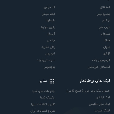
استقلال
آث میلان
پرسپولیس
اینتر میلان
تراکتور
بارسلونا
ذوب آهن
بایرن مونیخ
سپاهان
آرسنال
فولاد
چلسی
ملوان
رئال مادرید
گل‌گهر
لیورپول
آلومینیوم اراک
منچستریونایتد
استقلال خوزستان
یوونتوس
لیگ های پرطرفدار
سایر
جدول لیگ برتر ایران (خلیج فارس)
جام ملت های آسیا
لیگ آزادگان
رنکینگ فیفا
لیگ برتر انگلیس
نقل و انتقالات اروپا
لالیگا اسپانیا
نقل و انتقالات ایران