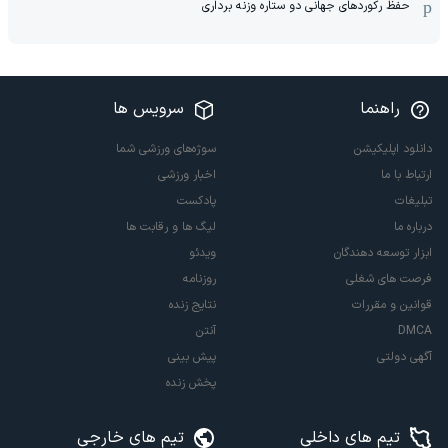
حفظ رکوردهای جهانی دو ستاره وزنه برداری
راهنما
سرویس ها
دانلود اپلیکیشن
سوژه‌های ورزشی شما
ارتباط با ما
اخبار ورزشی
تبلیغات
پادکست
درباره ما
لیگ ها و رقابت ها
ابزار توسعه دهندگان
ویدئو
فرصت های شغلی
روزنامه
قوانین و مقررات
نتایج زنده
DMCA
آنتن
آگهی دولتی
پیش بینی
پخش زنده
تیم های داخلی
تیم های خارجی