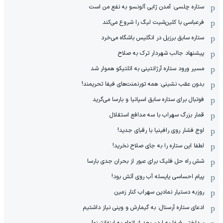
ستاره چلسی: آمدن ژابی آلونسو به نفع من است
فرعباسی با کلین‌شیت لیگ را شروع می‌کند
ستاره سابق برزیل در انگلیس باشگاه می‌خرد
پیشنهاد جالب شهردار ترک به صلاح
مسیر ورود ستاره آرژانتینی به اتلتیکو هموار شد
بدون عقب نشینی: همه تورنمنت‌های فیفا تحریمند!
فوتبال برای ستاره سابق اسپانیا و بارسا می‌گرید
قمار بزرگ سهراب با سه مدافع استقلال
اوج فشار روی رافینیا با رقبای جدید!
لطفا این ستاره را به جای صلاح نخرید!
شش راه حل فلیک برای عبور از بحران جدی بارسا
پیام احساسی یایسله آب روی آتش بود!
روزبه دستیار نمادین سهراب کنار زمین
ادعای ستاره آرسنال: به گیمارش و وینی نیاز داشتیم
پرداختی فیفا به اردن بعد از اتهام به اینفانتینو!