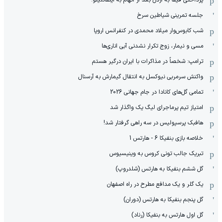
جلسه تمرینی شیاطین سرخ
شب کابوس‌وار میلاد محمدی در کنفرانس اروپا
مسی و نیمار، زوج تکرار نشدنی آبی اناری‌ها
ترامپ: شخصاً در مذاکرات با ایران درگیر هستم
واکنش سرمربی نیوکسل به انتقال گیمارش به آرسنال
تمامی گل‌های کانادا در جام جهانی 2026
امتیاز تیم پرماجرای لیگ یک واگذار شد
هافبک پرسپولیس در سه راهی گرفتار شد!
خلاصه بازی بنفیکا 6 - هارتس 1
تبریک جالب تونی کروس به وینیسیوس
گل ششم بنفیکا به هارتس (شلدروپ)
یک گلر و یک مدافع مطرح در راه اصفهان
گل پنجم بنفیکا به هارتس (دوران)
گل اول هارتس به بنفیکا (رناد)