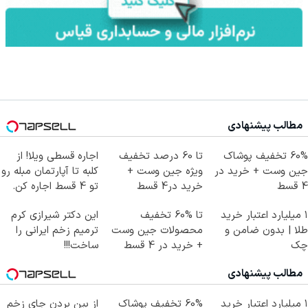
مطالب پیشنهادی
60% تخفیف پوشاک
تا 60 درصد تخفیف
اجاره‌ قسطی ویلا! از
جین وست + خرید در
ویژه جین وست +
کلبه تا آپارتمان مبله رو
4 قسط
خرید در4 قسط
تو 4 قسط اجاره کن.
۱ میلیارد اعتبار خرید
تا %60 تخفیف
این دکتر شیرازی کرم
طلا | بدون ضامن و
محصولات جین وست
ترمیم زخم ایرانی را
چک
+ خرید در 4 قسط
ساخت!!!
مطالب پیشنهادی
۱ میلیارد اعتبار خرید
60% تخفیف پوشاک
از بین بردن جای زخم