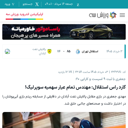
جمعه ۱۶ مرداد
-
09:01
جستجو
ورود
اپلیکیشن اندروید ورزش سه
پالایش نفت
3 خرداد 1405
استقلال تهران
85
-
76
آبادان
کد:
2363181
03 خرداد 1405 ساعت 23:59
12.7K
بازدید
جعفری با ثبت ۹ اسیست و کارایی ۲۰:
گارد راس استقلال: مهندس تمام عیار سهمیه سوپرلیگ!
مهدی جعفری در بازی مقابل پالایش نفت آبادان در دقایقی از مسابقه ریتم بازی آبی‌پوشان را
در اختیار داشت و صحنه‌های جالبی خلق شد.