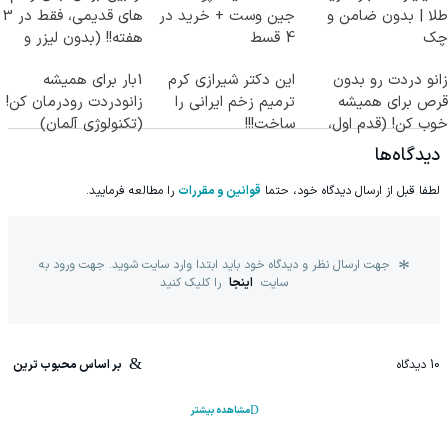
طلا | بدون ضامن و
جین وست + خرید در
های قدیمی، فقط در 3
چک
4 قسط
هفته!! (بدون لیزر و
جراحی)
زانو دردت رو بدون
این دکتر شیرازی کرم
1بار برای همیشه
قرص برای همیشه
ترمیم زخم ایرانی را
زانودردت رودرمان کن!
خوب کن! (قدم اول،
ساخت!!!
(تکنولوژی آلمان)
پرسش‌نامه)
◂پرسشنامه▸
دیدگاه‌ها
لطفا قبل از ارسال دیدگاه خود، حتما
قوانین و مقررات
را مطالعه فرمایید.
جهت ارسال نظر و دیدگاه خود باید ابتدا وارد سایت شوید. جهت ورود به
سایت
اینجا
را کلیک کنید
10
دیدگاه
بر اساس محبوب ترین
مشاهده بیشتر