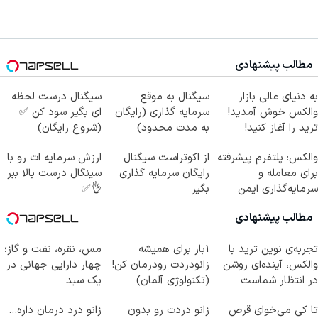
مطالب پیشنهادی
به دنیای عالی بازار
سیگنال به موقع
سیگنال درست لحظه
والکس خوش آمدید!
سرمایه گذاری (رایگان
ای بگیر سود کن ✅
ترید را آغاز کنید!
به مدت محدود)
(شروع رایگان)
والکس: پلتفرم پیشرفته
از اکوتراست سیگنال
ارزش سرمایه ات رو با
برای معامله و
رایگان سرمایه گذاری
سینگال درست بالا ببر
سرمایه‌گذاری ایمن
بگیر
👌✅
مطالب پیشنهادی
تجربه‌ی نوین ترید با
1بار برای همیشه
مس، نقره، نفت و گاز؛
والکس، آینده‌ای روشن
زانودردت رودرمان کن!
چهار دارایی جهانی در
در انتظار شماست
(تکنولوژی آلمان)
یک سبد
◂پرسشنامه▸
تا کی می‌خوای قرص
زانو دردت رو بدون
زانو درد درمان داره…