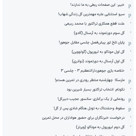
خیبر: این صفحات ربطی به ما ندارند!
سیو استثنایی علیه مهمترین گل زندگی شهاب!
علت قطع همکاری تراکتور با محمد ربیعی
گل سوم دورتموند به آرسنال (گادو)
پایان تلخ تور پیش‌فصل چلسی مقابل جوهور!
گل اول موناکو به لیورپول (گولووین)
گل اول آرسنال به دورتموند (نوانری)
خلاصه بازی جوهوردارالتعظیم 3 - چلسی 3
مارسکا: چهارشنبه منتظر رودری در تمرین هستم!
نکونام: انتخاب تراکتور بسیار شیرین بود
رونمایی از یک برکناری: سانسور عجیب دبیرکل!
سقوط وحشتناک به تونل هنگام شادی پس از گل!
درخواست خبرنگاران برای حضور هواداران در محل تمرین
گل دوم لیورپول به موناکو (ویرتز)