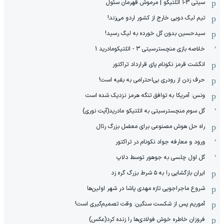
سیتی 3-1 اتلتیکو | مرموش قهرمان سئول
تیم لیگ دویی خارج از کشور اردو می‌زند!
سیدحسین بدون گل خورده به لیگ رسید!
خلاصه بازی منچسترسیتی 3 - اتلتیکومادرید 1
انگشت قرمز نکونام پای قرارداد تراکتور
حرف زدن از رودری بی‌احترامی به بقیه است!
ونس: آمریکا به توافق تنگه هرمز نزدیک شده است
گل سوم منچسترسیتی به اتلتیکو مادرید(آیت نوری)
راه حل هوش مصنوعی برای معضل بزرگ رئال
ورود و معارفه جواد نکونام در تراکتور
گل اول چلسی به جوهور توسط دلاپ
ایران بازگشایی را به ۵ شرط بزرگ گره زد
شروع ماجراجویی تازه مهدی پاشا در شهر اولین‌ها
آموریم پس از شکست سنگین: وقت تصمیم‌گیری است!
فروزان خاطره خوش فولادی‌ها را زنده کرد(عکس)