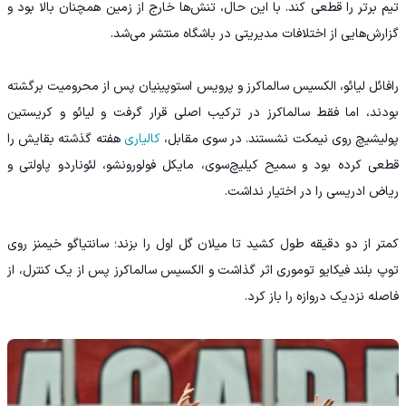
تیم برتر را قطعی کند. با این حال، تنش‌ها خارج از زمین همچنان بالا بود و
گزارش‌هایی از اختلافات مدیریتی در باشگاه منتشر می‌شد.
رافائل لیائو، الکسیس سالماکرز و پرویس استوپینیان پس از محرومیت برگشته
بودند، اما فقط سالماکرز در ترکیب اصلی قرار گرفت و لیائو و کریستین
پولیشیچ روی نیمکت نشستند. در سوی مقابل،
کالیاری
هفته گذشته بقایش را
قطعی کرده بود و سمیح کیلیچ‌سوی، مایکل فولورونشو، لئوناردو پاولتی و
ریاض ادریسی را در اختیار نداشت.
کمتر از دو دقیقه طول کشید تا میلان گل اول را بزند؛ سانتیاگو خیمنز روی
توپ بلند فیکایو توموری اثر گذاشت و الکسیس سالماکرز پس از یک کنترل، از
فاصله نزدیک دروازه را باز کرد.