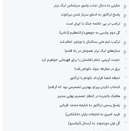
عنایتی به دنبال جذب پاسور سرشناس لیگ برتر
پاسخ تراکتور به ادعای سرباز شدن بیرانوند
ترامپ در پی خاتمه جنگ با ایران است
گل دوم چلسی به جوهوردارالتعظیم (دلاپ)
ترکیب تیم ملی بسکتبال با ویلچر اعلام شد
ستاره‌های لیگ برتر همچنان در راه قشم!
حجت کریمی: تمام تلاشمان را برای قهرمانی خواهیم کرد
برق در معارفه جواد نکونام رفت!
لحظه امضا قرارداد نکونام با تراکتور
انتخاب نکردن پیرلو بهترین تصمیمی بود که گرفتم!
هافبک باتجربه در انتظار تصمیم نهایی محرم
پاسخ رسمی تراکتور به شایعه محمد قربانی
فرید امیری به شایعات پایان داد(عکس)
گل اول دورتموند به آرسنال (ایناسیو)