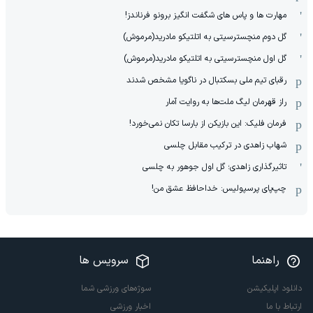
مهارت ها و پاس های شگفت انگیز برونو فرناندز!
گل دوم منچسترسیتی به اتلتیکو مادرید(مرموش)
گل اول منچسترسیتی به اتلتیکو مادرید(مرموش)
رقبای تیم ملی بسکتبال در ناگویا مشخص‌ شدند
راز قهرمان لیگ ملت‌ها به روایت آمار
فرمان فلیک: این بازیکن از بارسا تکان نمی‌خورد!
شهاب زاهدی در ترکیب مقابل چلسی
تاثیرگذاری زاهدی؛ گل اول جوهور به چلسی
چپ‌پای پرسپولیس: خداحافظ عشق من!
راهنما
سرویس ها
دانلود اپلیکیشن
سوژه‌های ورزشی شما
ارتباط با ما
اخبار ورزشی