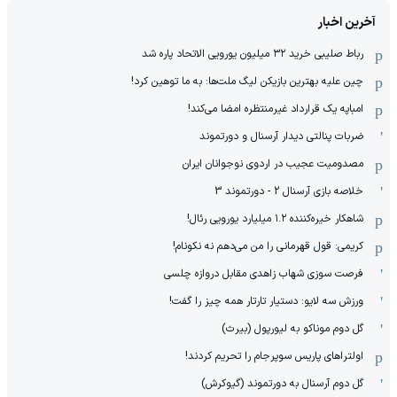
آخرین اخبار
رباط صلیبی خرید ۳۲ میلیون یورویی الاتحاد پاره شد
چین علیه بهترین بازیکن لیگ ملت‌ها: به ما توهین کرد!
امباپه یک قرارداد غیرمنتظره امضا می‌کند!
ضربات پنالتی دیدار آرسنال و دورتموند
مصدومیت عجیب در اردوی نوجوانان ایران
خلاصه بازی آرسنال 2 - دورتموند 3
شاهکار خیره‌کننده ۱.۲ میلیارد یورویی رئال!
کریمی: قول قهرمانی را من می‌دهم نه نکونام!
فرصت سوزی شهاب زاهدی مقابل دروازه چلسی
ورزش سه لایو: دستیار تارتار همه چیز را گفت!
گل دوم موناکو به لیورپول (بیرث)
اولتراهای پاریس سوپرجام را تحریم کردند!
گل دوم آرسنال به دورتموند (گیوکرش)