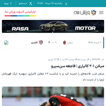
یکشنبه ۱۸ مرداد
-
18:51
جستجو
ورود
اپلیکیشن اندروید ورزش سه
3 خرداد 1405
میلان
1
-
2
کالیاری
کد:
2363192
04 خرداد 1405 ساعت 00:33
19.9K
بازدید
میلان ۱-۲ کالیاری | فاجعه سن‌سیرو
میلان شب فاجعه‌ای را تجربه کرد و با شکست ۲-۱ مقابل کالیاری، سهمیه لیگ قهرمانان
اروپا را از دست داد.