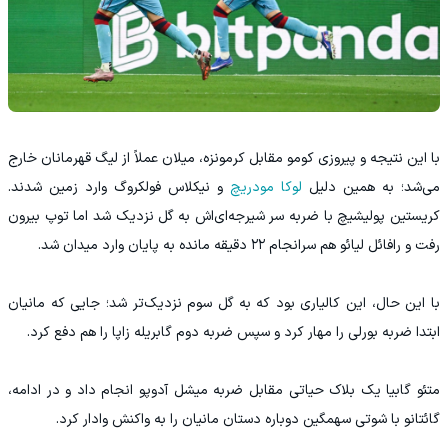
با این نتیجه و پیروزی کومو مقابل کرمونزه، میلان عملاً از لیگ قهرمانان خارج
می‌شد؛ به همین دلیل
لوکا مودریچ
و نیکلاس فولکروگ وارد زمین شدند.
کریستین پولیشیچ با ضربه سر شیرجه‌ای‌اش به گل نزدیک شد اما توپ بیرون
رفت و رافائل لیائو هم سرانجام ۲۲ دقیقه مانده به پایان وارد میدان شد.
با این حال، این کالیاری بود که به گل سوم نزدیک‌تر شد؛ جایی که مانیان
ابتدا ضربه بورلی را مهار کرد و سپس ضربه دوم گابریله زاپا را هم دفع کرد.
متئو گابیا یک بلاک حیاتی مقابل ضربه میشل آدوپو انجام داد و در ادامه،
گائتانو با شوتی سهمگین دوباره دستان مانیان را به واکنش وادار کرد.