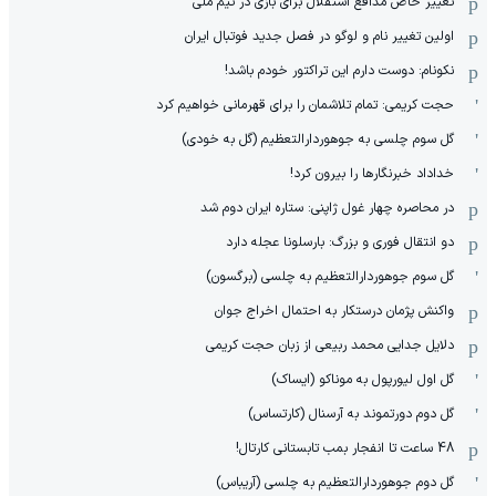
تغییر خاص مدافع استقلال برای بازی در تیم ملی
اولین تغییر نام و لوگو در فصل جدید فوتبال ایران
نکونام: دوست دارم این تراکتور خودم باشد!
حجت کریمی: تمام تلاشمان را برای قهرمانی خواهیم کرد
گل سوم چلسی به جوهوردارالتعظیم (گل به خودی)
خداداد خبرنگارها را بیرون کرد!
در محاصره چهار غول ژاپنی: ستاره ایران دوم شد
دو انتقال فوری و بزرگ: بارسلونا عجله دارد
گل سوم جوهوردارالتعظیم به چلسی (برگسون)
واکنش پژمان درستکار به احتمال اخراج جوان
دلایل جدایی محمد ربیعی از زبان حجت کریمی
گل اول لیورپول به موناکو (ایساک)
گل دوم دورتموند به آرسنال (کارتساس)
48 ساعت تا انفجار بمب تابستانی کارتال!
گل دوم جوهوردارالتعظیم به چلسی (آریباس)