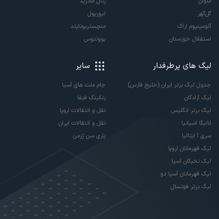
ملوان
رئال مادرید
گل‌گهر
لیورپول
آلومینیوم اراک
منچستریونایتد
استقلال خوزستان
یوونتوس
لیگ های پرطرفدار
سایر
جدول لیگ برتر ایران (خلیج فارس)
جام ملت های آسیا
لیگ آزادگان
رنکینگ فیفا
لیگ برتر انگلیس
نقل و انتقالات اروپا
لالیگا اسپانیا
نقل و انتقالات ایران
سری آ ایتالیا
پاری سن ژرمن
لیگ قهرمانان اروپا
لیگ نخبگان آسیا
لیگ قهرمانان آسیا دو
لیگ برتر فوتسال