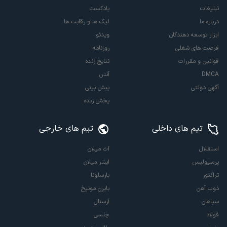
تبلیغات
پادکست
درباره ما
لیگ ها و رقابت ها
ابزار توسعه دهندگان
ویدئو
فرصت های شغلی
روزنامه
قوانین و مقررات
نتایج زنده
DMCA
آنتن
آگهی دولتی
پیش بینی
پخش زنده
تیم های داخلی
تیم های خارجی
استقلال
آث میلان
پرسپولیس
اینتر میلان
تراکتور
بارسلونا
ذوب آهن
بایرن مونیخ
سپاهان
آرسنال
فولاد
چلسی