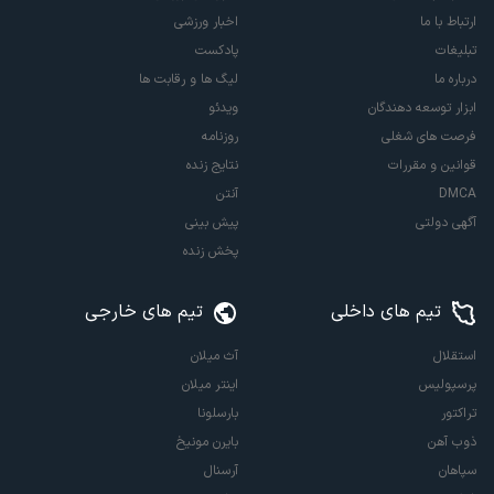
ارتباط با ما
اخبار ورزشی
تبلیغات
پادکست
درباره ما
لیگ ها و رقابت ها
ابزار توسعه دهندگان
ویدئو
فرصت های شغلی
روزنامه
قوانین و مقررات
نتایج زنده
DMCA
آنتن
آگهی دولتی
پیش بینی
پخش زنده
تیم های داخلی
تیم های خارجی
استقلال
آث میلان
پرسپولیس
اینتر میلان
تراکتور
بارسلونا
ذوب آهن
بایرن مونیخ
سپاهان
آرسنال