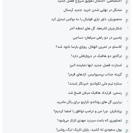
اختصاصی: احتمال تعویق شروع فصل جدید
مشکل در نهایی شدن خرید جدید آرسنال
منصوریان: داور بازی فوتبال را به بوکس تبدیل کرد
شکارچیان ثانیه‌ها، گل های لحظه آخر
یاسین در دو راهی سپاهان- نساجی
کانسلو در تمرین الهلال: رویای بارسا نابود شد؟
تراکتور دو هافبک در دروازه‌اش دارد!
استارت فصل جدید تنها نماینده البرز
گزینه جذاب پرسپولیس: اژدهای قرمز!
ستاره تیم ملی تکواندو خبرنگار شدند!
رسمی: قرارداد هافبک میلان فسخ شد
برترین گل های رونالدو نازاریو برای رئال مادرید
پزشکیان: چرا من و ترامپ توافق را امضا کردیم؟
تصاویری که باعث سردرد مهدی تارتار می‌شود!
پول سعودی ته کشید، پایان تاریک لیگ روشن!