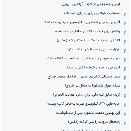
اولین جام‌جهانی مارادونا، آرژانتین - برزیل
عصبانیت هواداران بایرن از بازی دوستانه
آشوبی: به جای قلعه‌نویی، فدراسیون باید برنامه بدهد!
واکنش وزیر ترک به انتقال صلاح: ناراحت شدم
انتقال مهم پدیده 20 ساله منتفی شد (عکس)
عراق سرمربی جام ملتها را انتخاب کرد
مربی جاسوس چمپیونشیپ: رسانه‌ها بد نشانم دادند
لیموچی و چیدن خوشه انگور در مرداد!
سود استثنایی ترابزون اسپور از قرارداد محمد صلاح
ستاره جوان بارسلونا به دنبال در خروج!
گزینه سابق تیم ملی ایران، نامزد هدایت الجزایر!
جابه‌جایی ۸۳۰ کیلومتری غیرت به‌خاطر کانیه وست!
این بهترین مقصد رشفورد پس از بارسلوناست
زاده‌عطار بازوبند را پس گرفت (عکس)