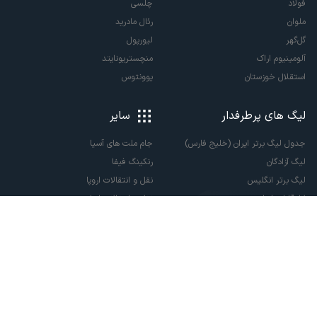
فولاد
چلسی
ملوان
رئال مادرید
گل‌گهر
لیورپول
آلومینیوم اراک
منچستریونایتد
استقلال خوزستان
یوونتوس
لیگ های پرطرفدار
سایر
جدول لیگ برتر ایران (خلیج فارس)
جام ملت های آسیا
لیگ آزادگان
رنکینگ فیفا
لیگ برتر انگلیس
نقل و انتقالات اروپا
لالیگا اسپانیا
نقل و انتقالات ایران
سری آ ایتالیا
پاری سن ژرمن
لیگ قهرمانان اروپا
لیگ نخبگان آسیا
لیگ قهرمانان آسیا دو
لیگ برتر فوتسال