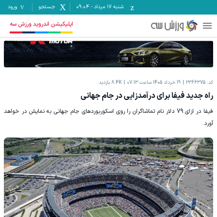
شنبه ۱۷ مرداد
-
09:04
جستجو
ورود
اپلیکیشن اندروید ورزش سه
کد:
2366375
19 خرداد 1405 ساعت 07:13
8.4K
بازدید
راه جدید فیفا برای درآمدزایی در جام جهانی
فیفا در ازای 79 دلار نام تماشاگران را روی اسکوربوردهای جام جهانی به نمایش در خواهد
آورد.