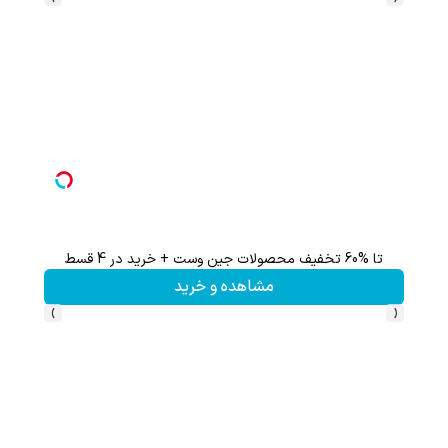
تا %60 تخفیف محصولات جین وست + خرید در 4 قسط
تا 60 درصد تخفیف ویژه جین وست + خرید در4 قسط
مشاهده و خرید
›
‹