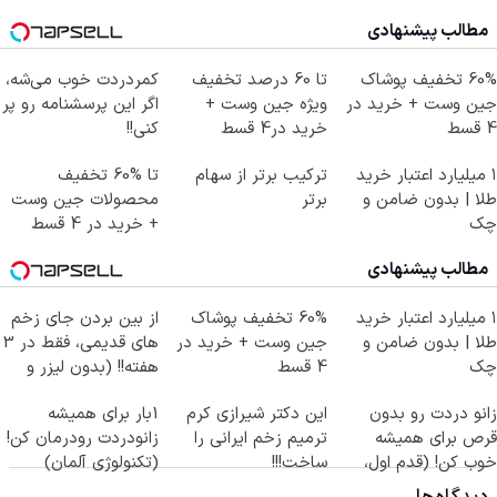
مطالب پیشنهادی
60% تخفیف پوشاک
تا 60 درصد تخفیف
کمردردت خوب می‌شه،
جین وست + خرید در
ویژه جین وست +
اگر این پرسشنامه رو پر
4 قسط
خرید در4 قسط
کنی!!
۱ میلیارد اعتبار خرید
ترکیب برتر از سهام
تا %60 تخفیف
طلا | بدون ضامن و
برتر
محصولات جین وست
چک
+ خرید در 4 قسط
مطالب پیشنهادی
۱ میلیارد اعتبار خرید
60% تخفیف پوشاک
از بین بردن جای زخم
طلا | بدون ضامن و
جین وست + خرید در
های قدیمی، فقط در 3
چک
4 قسط
هفته!! (بدون لیزر و
جراحی)
زانو دردت رو بدون
این دکتر شیرازی کرم
1بار برای همیشه
قرص برای همیشه
ترمیم زخم ایرانی را
زانودردت رودرمان کن!
خوب کن! (قدم اول،
ساخت!!!
(تکنولوژی آلمان)
پرسش‌نامه)
◂پرسشنامه▸