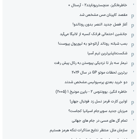
خاطره‌انگیز، منچستریونایتد2 - آرسنال 0
مقصد کاپیتان مس مشخص شد
آغاز فصل جدید النصر بدون رونالدو!
جانشین احتمالی فرانک کسیه از لالیگا می‌آید
بمب شبانه: رونالد آرائوخو به لیورپول پیوست!
شکست‌ناپذیرترین تیم آسیا
نیمار سه بار تا نزدیکی پیوستن به رئال پیش رفت
برترین لحظات موتو GP در سال 2026
دو خرید بعدی پرسپولیس مشخص شدند
خاطره انگیز، یوونتوس 2 - بایرن مونیخ 1 (2005)
اولین کارت قرمز نسل زد فوتبال جهان!
میزبان جدید سوپرجام اسپانیا کجاست؟
تمام گل های مسی در جام های جهانی
سازمان ملل: منتظر نتایج مذاکرات تنگه هرمز هستیم