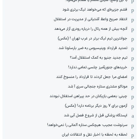
با این وضع، سیتی ششم یا هفتم می‌شود!
قشم جزیره‌ای که می‌خواهد لیگ برتری شود
انتقاد صریح واعظ آشتیانی از مدیریت در استقلال
آنچه بیش از همه رئال را درباره رودری آزار می‌دهد
جوانترین تیم لیگ برتر در غرب تهران ! (عکس)
تمدید قرارداد وینیسیوس به ضرر بارسلونا شد
تیم جدید جنپو به کمک استقلال آمد؟
خریدهای جنون‌آمیز چلسی تمامی ندارد!
امضای مرا جعل کردند تا قرارداد را منسوخ کنند
موناکو مشتری ستاره جنجالی سری آ شد
چینی: بعضی بازیکنان در حد پیراهن استقلال نبودند
آزمون برای 7 روز دیگر برنامه دارد! (عکس)
ایستگاه پزشکی قبل از شروع فصل آبی شد
سرنوشت عجیب: هیچکس ستاره آلمانی را نمی‌خواهد!
لحظه به لحظه با اخبار نقل و انتقالات ایران