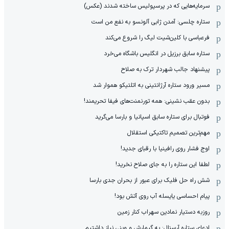
سرمایه‌هایی که در پرسپولیس ساخته شدند (عکس)
ستاره چلسی: آمدن ژابی آلونسو به نفع من است
فرعباسی با کلین‌شیت لیگ را شروع می‌کند
ستاره سابق برزیل در انگلیس باشگاه می‌خرد
پیشنهاد جالب شهردار ترک به صلاح
مسیر ورود ستاره آرژانتینی به اتلتیکو هموار شد
بدون عقب نشینی: همه تورنمنت‌های فیفا تحریمند!
فوتبال برای ستاره سابق اسپانیا و بارسا می‌گرید
مهم‌ترین تصمیم تاکتیکی استقلال
اوج فشار روی رافینیا با رقبای جدید!
لطفا این ستاره را به جای صلاح نخرید!
شش راه حل فلیک برای عبور از بحران جدی بارسا
پیام احساسی یایسله آب روی آتش بود!
روزبه دستیار نمادین سهراب کنار زمین
ادعای ستاره آرسنال: به گیمارش و وینی نیاز داشتیم