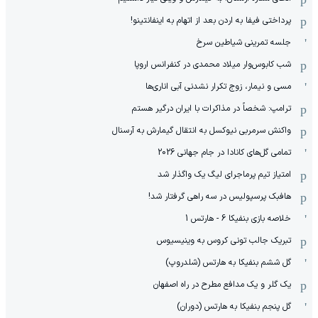
پرداختی فیفا به اردن بعد از اتهام به اینفانتینو!
جلسه تمرینی شیاطین سرخ
شب کابوس‌وار میلاد محمدی در کنفرانس اروپا
مسی و نیمار، زوج تکرار نشدنی آبی اناری‌ها
ترامپ: شخصاً در مذاکرات با ایران درگیر هستم
واکنش سرمربی نیوکسل به انتقال گیمارش به آرسنال
تمامی گل‌های کانادا در جام جهانی 2026
امتیاز تیم پرماجرای لیگ یک واگذار شد
هافبک پرسپولیس در سه راهی گرفتار شد!
خلاصه بازی بنفیکا 6 - هارتس 1
تبریک جالب تونی کروس به وینیسیوس
گل ششم بنفیکا به هارتس (شلدروپ)
یک گلر و یک مدافع مطرح در راه اصفهان
گل پنجم بنفیکا به هارتس (دوران)