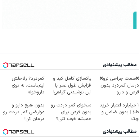
مطالب پیشنهادی
❌سمت جراحی نرو❌
پاکسازی کامل کبد و
کمردرد؟ راه‌حلش
درمان کمردرد بدون
افزایش طول عمر با
اینجاست، نه توی
قرص و دارو
این نوشیدنی گیاهی!
داروخونه
کلیک جهت خرید
۱ میلیارد اعتبار خرید
میخوای کمر دردت رو
بدون هیچ دارو و
طلا | بدون ضامن و
بدون قرص برای
عوارضی کمر دردت رو
چک
همیشه خوب کنی؟
درمان کن!
(◂پرسش‌نامه رو پر
(پرسش‌نامه)
مطالب پیشنهادی
کن)