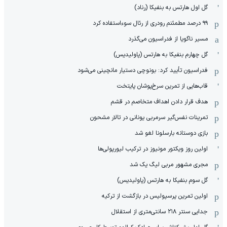
گل اول هارتس به بنفیکا (رناد)
۹۹ درصد مطمئنم رودری از رئال سوءاستفاده کرد
مسیر ناگویا از فدراسیون می‌گذرد
گل چهارم بنفیکا به هارتس (پاولیدیس)
فدراسیون تأیید کرد: بونوچی دستیار مانچینی می‌شود
قاب‌هایی از تمرین سرخ‌پوشان پایتخت
هدف قرار دادن اهداف متخاصم در قشم
‏تمرینات نفس‌گیر سرمربی یونانی در تالار مشحون
بازی دوستانه بارسلونا لغو شد
اولین روز ویکتور مونیوز در ترکیب لیورپولی‌ها
مجری مشهور مربی لیگ یک شد
گل سوم بنفیکا به هارتس (پاولیدیس)
اولین تمرین پرسپولیس در بازگشت از ترکیه
جدایی سنتر ۲۱۸ سانتی‌متری از استقلال