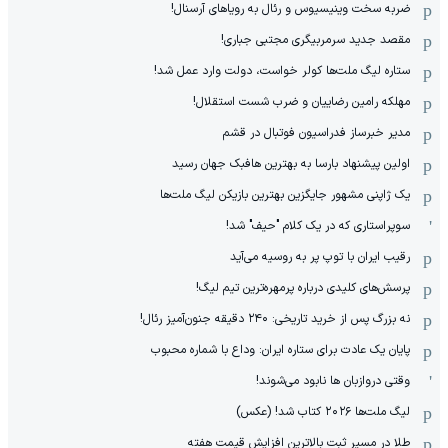
ضربه سخت وینیسیوس و رئال به رویاهای آرسنال!
مقصد جدید سرمربیگری مجتبی جباری!
ستاره لیگ ملت‌ها کولر خواست، دولت وارد عمل شد!
مهلکه رامین رضاییان و ضرب شست استقلال!
مدیر خبرساز فدراسیون فوتبال در قشم
اولین پیشنهاد بارسا به بهترین هافبک جهان رسید
یک ژاپنی مشهور جایگزین بهترین بازیکن لیگ ملت‌ها
سوپراستاری که در یک کلام "حیف" شد!
رقیب ایران با توپ پر به روسیه می‌آید
پرسش‌های کلیدی درباره پرمهره‌ترین تیم لیگ!
نه بزرگ پس از خرید تاریخی: ۲۴۰ دقیقه جنون‌آمیز رئال!
پایان یک عادت برای ستاره ایران: وداع با شماره محبوب
وقتی دروازبان ها نابود می‌شوند!
لیگ ملت‌ها ٢٠٢۶ کتاب شد! (عکس)
طلا در مسیر ثبت بالاترین افزایش قیمت هفته