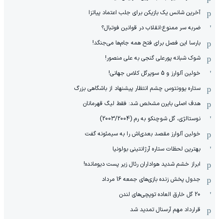
آخرین شانس یک بازیکن برای جلب اعتماد پیاتزا
ضربه سر ممنوع؛انقلاب در قوانین فوتبال؟
بارسا این فصل برای فتح همه جام‌ها می‌جنگد!
شوک شبانه پورعلی گنجی به علی منصور!
خولین آلوارز و 5 سوپرگل کلاس جهانی!
ستاره یوونتوس چشم انتظار پیشنهاد از باشگاهی بزرگ
هدف اصلی بایرن مشخص شد: فقط لیگ قهرمانان
نوستالژی، گل شوچنکو به رم (2003/2004)
خولین آلوارز مقصد بعدی‌اش را به سیمئونه گفت
بهترین لحظات ستاره آرژانتینی بولونیا
ابراز خشم شدید هواداران رئال زیر پست دیومانده!
جدول پخش زنده بازی‌های جمعه 16 مرداد
20 گل خارق العاده توپچی‌های لندن
قرارداد مهم آرسنال تمدید شد