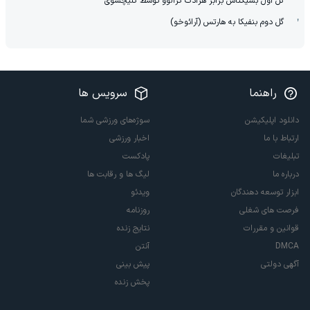
گل اول بشیکتاش برابر هرادک کرالوو توسط کلیچسوی
گل دوم بنفیکا به هارتس (آرائوخو)
راهنما
سرویس ها
دانلود اپلیکیشن
سوژه‌های ورزشی شما
ارتباط با ما
اخبار ورزشی
تبلیغات
پادکست
درباره ما
لیگ ها و رقابت ها
ابزار توسعه دهندگان
ویدئو
فرصت های شغلی
روزنامه
قوانین و مقررات
نتایج زنده
DMCA
آنتن
آگهی دولتی
پیش بینی
پخش زنده