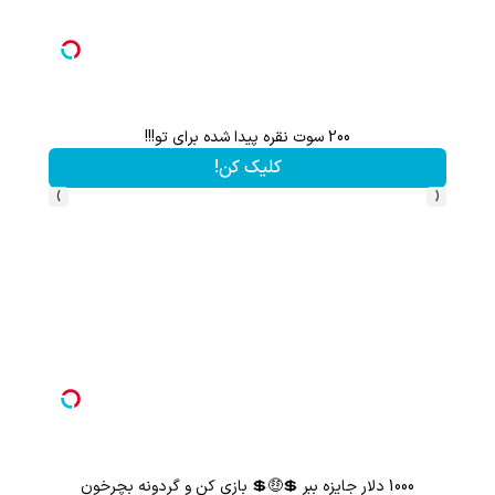
هم سرمایه گذاری میکنی هم نقره هدیه میگیری ؛ثبت نام کن
کلیک کن!
›
‹
از آیفون 17 تا پلی استیشن 5 🎮😍📱 | گردونه بچرخون جایزه ببر