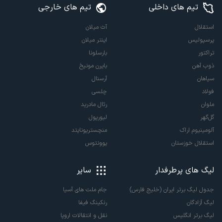
تیم های داخلی
تیم های خارجی
استقلال
آث میلان
پرسپولیس
اینتر میلان
تراکتور
بارسلونا
ذوب آهن
بایرن مونیخ
سپاهان
آرسنال
فولاد
چلسی
ملوان
رئال مادرید
گل‌گهر
لیورپول
آلومینیوم اراک
منچستریونایتد
استقلال خوزستان
یوونتوس
لیگ های پرطرفدار
سایر
جدول لیگ برتر ایران (خلیج فارس)
جام ملت های آسیا
لیگ آزادگان
رنکینگ فیفا
لیگ برتر انگلیس
نقل و انتقالات اروپا