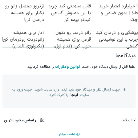
۱ میلیارد اعتبار خرید
قاتل سلامتی کبد چربه
آرتروز مفصل زانو رو
طلا | بدون ضامن و
با این دمنوش گیاهی
یکبار برای همیشه
چک
کبدتو بیمه کن
درمان کن!
◗پرسش‌نامه◖
پیشگیری و درمان کبد
زانو دردت رو بدون
1بار برای همیشه
چرب با این نوشیدنی
قرص برای همیشه
زانودردت رودرمان کن!
گیاهی
خوب کن! (قدم اول،
(تکنولوژی آلمان)
پرسش‌نامه)
◂پرسشنامه▸
دیدگاه‌ها
لطفا قبل از ارسال دیدگاه خود، حتما
قوانین و مقررات
را مطالعه فرمایید.
جهت ارسال نظر و دیدگاه خود باید ابتدا وارد سایت شوید. جهت ورود به
سایت
اینجا
را کلیک کنید
7
دیدگاه
بر اساس محبوب ترین
مشاهده بیشتر