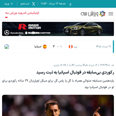
جمعه ۱۶ مرداد
-
11:56
جستجو
ورود
اپلیکیشن اندروید ورزش سه
19 خرداد 1405
پرو
1
-
3
اسپانیا
کد:
2366401
19 خرداد 1405 ساعت 10:42
17.2K
بازدید
رکوردی بی‌سابقه در فوتبال اسپانیا به ثبت رسید
یازدهمین مسابقه متوالی همراه با گل یا پاس گل برای میکل اویارزبال 29 ساله رکوردی برای
او در فوتبال اسپانیا بود.