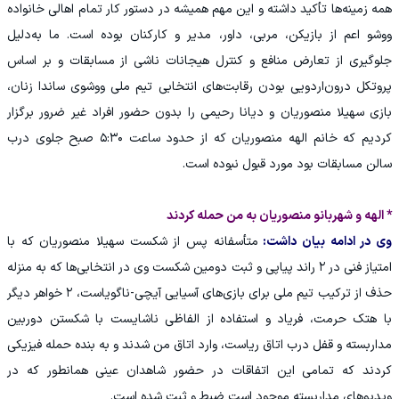
همه زمینه‌ها تأکید داشته و این مهم همیشه در دستور کار تمام اهالی خانواده
ووشو اعم از بازیکن، مربی، داور، مدیر و کارکنان بوده ‌است. ما به‌دلیل
جلوگیری از تعارض منافع و کنترل هیجانات ناشی از مسابقات و بر اساس
پروتکل درون‌اردویی بودن رقابت‌های انتخابی تیم ملی ووشوی ساندا زنان،
بازی سهیلا منصوریان و دیانا رحیمی را بدون حضور افراد غیر ضرور برگزار
کردیم که خانم الهه منصوریان که از حدود ساعت ۵:۳۰ صبح جلوی درب
سالن مسابقات بود مورد قبول نبوده است.
* الهه و شهربانو منصوریان به من حمله کردند
وی در ادامه بیان داشت:
متأسفانه پس از شکست سهیلا منصوریان که با
امتیاز فنی در ۲ راند پیاپی و ثبت دومین شکست وی در انتخابی‌ها ‌که به منزله
حذف از ترکیب تیم ملی برای بازی‌های آسیایی آیچی-ناگویاست، ۲ خواهر دیگر
با هتک حرمت، فریاد و استفاده از الفاظی ناشایست با شکستن دوربین
مداربسته و قفل درب اتاق ریاست، وارد اتاق من شدند و به بنده حمله فیزیکی
کردند که تمامی این اتفاقات در حضور شاهدان عینی همانطور که در
ویدیوهای مداربسته موجود است ضبط و ثبت شده است.