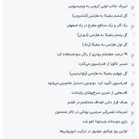
تبریک جالب تونی کروس به وینیسیوس
گل ششم بنفیکا به هارتس (شلدروپ)
یک گلر و یک مدافع مطرح در راه اصفهان
گل پنجم بنفیکا به هارتس (دوران)
گل اول هارتس به بنفیکا (رناد)
۹۹ درصد مطمئنم رودری از رئال سوءاستفاده کرد
مسیر ناگویا از فدراسیون می‌گذرد
گل چهارم بنفیکا به هارتس (پاولیدیس)
فدراسیون تأیید کرد: بونوچی دستیار مانچینی می‌شود
قاب‌هایی از تمرین سرخ‌پوشان پایتخت
هدف قرار دادن اهداف متخاصم در قشم
‏تمرینات نفس‌گیر سرمربی یونانی در تالار مشحون
بازی دوستانه بارسلونا لغو شد
اولین روز ویکتور مونیوز در ترکیب لیورپولی‌ها