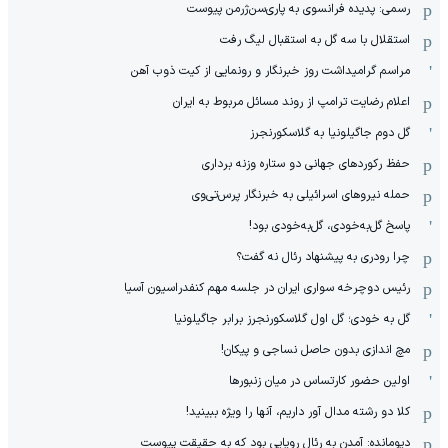
رسمی: پدیده فرانسوی به پاری‌سن‌ژرمن پیوست
استقلال با سه گل به استقبال لیگ رفت
مراسم گرامیداشت روز خبرنگار و رونمایی از کیت ذوب آهن
اعلام رضایت ترامپ از روند مسائل مربوط به ایران
گل دوم جاگیلونیا به گلاسکورنجرز
حفظ رکوردهای جهانی دو ستاره وزنه برداری
حمله نیروهای اسرائیلی به خبرنگار پرس‌تی‌وی
پاسخ گل‌به‌خودی، گل‌به‌خودی بود!
چرا رودری به پیشنهاد رئال نه گفت؟
رئیس دوچرخه سواری ایران در جلسه مهم کنفدراسیون آسیا
گل به خودی؛ گل اول گلاسکورنجرز برابر جاگیلونیا
مچ اندازی بدون حاصل نساجی و پیکان!
اولین حضور کارتساس در میان زنبورها
کلا دو‌ رشته مدال آور داریم، آنها را ویژه ببینید!
دیومانده: آمدن به رئال رویایی بود که به حقیقت پیوست