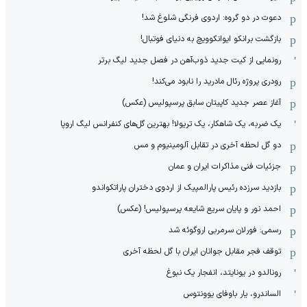
دعوت در دو گروه: اردوی فرنگی شلوغ شد!
بازگشت برانکو ایوانکوویچ به دنیای فوتبال!
رونمایی از کیت جدید ذوب‌آهن در فصل جدید لیگ برتر
رودری پروژه رئال مادرید را نابود می‌کند!
آغاز عصر جدید کاپیتان سابق پرسپولیس (عکس)
یک ضربه، یک شاهکار، یک تریولا! بهترین گل‌های کنفرانس لیگ اروپا
دو گل لحظه آخری در تقابل آلومینیوم و مس
جزئیات فنی مذاکرات ایران و عمان
بازدید سرزده رئیس پارالمپیک از اردوی دختران پاراتکواندو
احمد نور و پایان سریع شایعه پرسپولیس! (عکس)
رسمی: فورلان سرمربی اروگوئه شد
توقف فجر مقابل جوانان ایران با گل لحظه آخری
رونالدو در یونایتد، انفجار یک نبوغ
الساندرو، یار باوفای یوونتوس