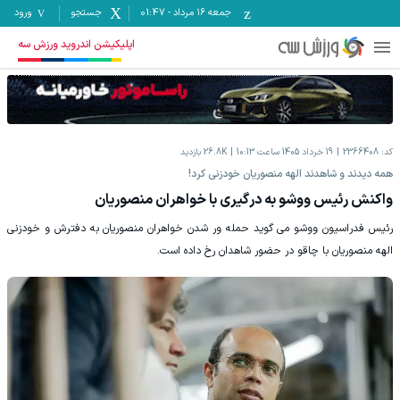
جمعه ۱۶ مرداد
-
01:47
جستجو
ورود
اپلیکیشن اندروید ورزش سه
کد:
2366408
19 خرداد 1405 ساعت 10:13
26.8K
بازدید
همه دیدند و شاهدند الهه منصوریان خودزنی کرد!
واکنش رئیس ووشو به درگیری با خواهران منصوریان
رئیس فدراسیون ووشو می گوید حمله ور شدن خواهران منصوریان به دفترش و خودزنی
الهه منصوریان با چاقو در حضور شاهدان رخ داده است.