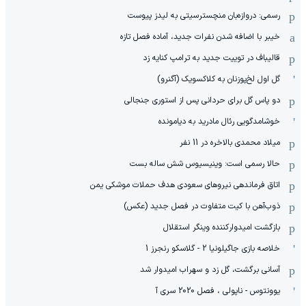
رسمی: دروازه‌بان منچسترسیتی به لیدز پیوست
خیبر با اضافه شدن نفرات جدید، آماده فصل تازه
قالیباف در توییت جدید به ترامپ کنایه زد
گل اول لخ‌پوزنان به کلاکسویک (آگنرو)
دو پاس گل برای حردانی پس از استوری جنجالی
خوشامدگویی رئال مادرید به دیامونده
میلاد محمدی بالاخره در 11 نفر
حالا رسمی است: وینیسیوس شش ساله بست
اتاق فرماندهی نیروهای سعودی هدف حملات موشکی یمن
ذوب‌آهن با کیت متفاوت در فصل جدید (عکس)
بازگشت امیدوارکننده وینگر استقلال
خلاصه بازی جاگیلونیا 2 - گلاسکو رنجرز 1
آسانی برگشت، گل زد و سهراب امیدوار شد
یوونتوس - ناپولی ، فصل 2020 سری آ