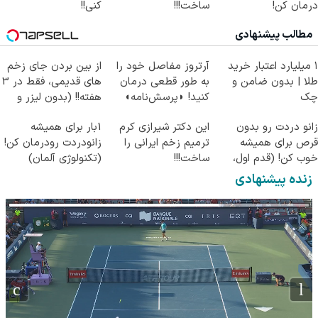
درمان کن!
ساخت!!!
کنی!!
(پرسش‌نامه)
مطالب پیشنهادی
۱ میلیارد اعتبار خرید
آرتروز مفاصل خود را
از بین بردن جای زخم
طلا | بدون ضامن و
به طور قطعی درمان
های قدیمی، فقط در 3
چک
کنید! ◗پرسش‌نامه◖
هفته!! (بدون لیزر و
جراحی)
زانو دردت رو بدون
این دکتر شیرازی کرم
1بار برای همیشه
قرص برای همیشه
ترمیم زخم ایرانی را
زانودردت رودرمان کن!
خوب کن! (قدم اول،
ساخت!!!
(تکنولوژی آلمان)
پرسش‌نامه)
◂پرسشنامه▸
زنده پیشنهادی