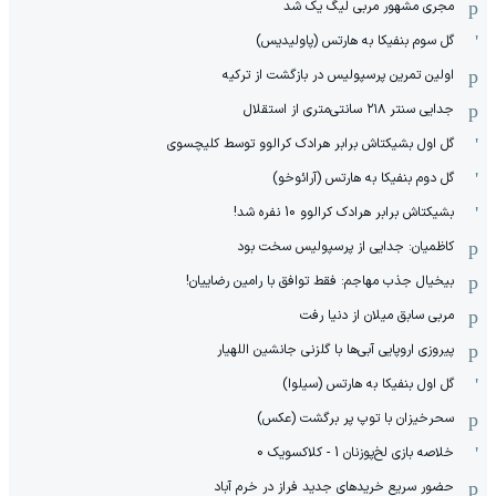
مجری مشهور مربی لیگ یک شد
گل سوم بنفیکا به هارتس (پاولیدیس)
اولین تمرین پرسپولیس در بازگشت از ترکیه
جدایی سنتر ۲۱۸ سانتی‌متری از استقلال
گل اول بشیکتاش برابر هرادک کرالوو توسط کلیچسوی
گل دوم بنفیکا به هارتس (آرائوخو)
بشیکتاش برابر هرادک کرالوو 10 نفره شد!
کاظمیان: جدایی از پرسپولیس سخت بود
بیخیال جذب مهاجم: فقط توافق با رامین رضاییان!
مربی سابق میلان از دنیا رفت
پیروزی اروپایی آبی‌ها با گلزنی جانشین اللهیار
گل اول بنفیکا به هارتس (سیلوا)
سحرخیزان با توپ پر برگشت (عکس)
خلاصه بازی لخ‌پوزنان 1 - کلاکسویک 0
حضور سریع خریدهای جدید فراز در خرم آباد