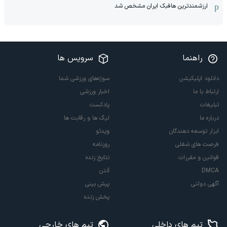
ارزشمندترین هافبک ایران مشخص شد
راهنما
سرویس ها
دانلود اپلیکیشن
سوژه‌های ورزشی شما
ارتباط با ما
اخبار ورزشی
تبلیغات
پادکست
درباره ما
لیگ ها و رقابت ها
ابزار توسعه دهندگان
ویدئو
فرصت های شغلی
روزنامه
قوانین و مقررات
نتایج زنده
DMCA
آنتن
آگهی دولتی
پیش بینی
پخش زنده
تیم های داخلی
تیم های خارجی