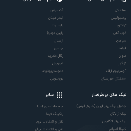
استقلال
آث میلان
پرسپولیس
اینتر میلان
تراکتور
بارسلونا
ذوب آهن
بایرن مونیخ
سپاهان
آرسنال
فولاد
چلسی
ملوان
رئال مادرید
گل‌گهر
لیورپول
آلومینیوم اراک
منچستریونایتد
استقلال خوزستان
یوونتوس
لیگ های پرطرفدار
سایر
جدول لیگ برتر ایران (خلیج فارس)
جام ملت های آسیا
لیگ آزادگان
رنکینگ فیفا
لیگ برتر انگلیس
نقل و انتقالات اروپا
لالیگا اسپانیا
نقل و انتقالات ایران