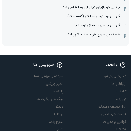
جدایی دو بازیکن دیگر از بارسا قطعی شد
گل اول یوونتوس به اینتر (کنسیسائو)
گل اول چلسی به میلان توسط پدرو
خودنمایی سریع خرید جدید شهربابک
راهنما
سرویس ها
دانلود اپلیکیشن
سوژه‌های ورزشی شما
ارتباط با ما
اخبار ورزشی
تبلیغات
پادکست
درباره ما
لیگ ها و رقابت ها
ابزار توسعه دهندگان
ویدئو
فرصت های شغلی
روزنامه
قوانین و مقررات
نتایج زنده
DMCA
آنتن