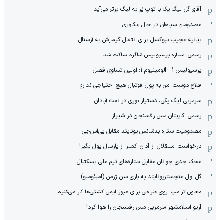
آقای گل لیگ یک با توپ پُر به لیگ برتر می‌آید
مصدومان سپاهان در حال ریکاوری
بیانیه عجیب نیوکسل برای انتقال گیمارش به آرسنال
رسمی: ستاره پرسپولیس شاگرد ساکت شد
پرسپولیس 1 - آلومینیوم 1: اولین تساوی فصل
فلاح دوست: من به پول فوتبال هیچ احتیاجی ندارم
سرمربی لیگ یکی، دستیار نوری در نفت آبادان
رسمی: کاپیتان مس رفسنجان در شیراز
مصدومیت ستاره بدشانس یونایتد مقابل پی‌اس‌جی
درخواست استقلال از آدان: کمتر از پارسال پول بگیر!
محک جدی ‌جوانان مقابل ستاره‌های تیم ملی بسکتبال
گل اول منچستریونایتد به پاری سن ژرمن (امبئومبو)
معاون ترامپ: روی طرحی برای عبور ایمن کشتی‌ها کار می‌کنیم
آریو اسلامشهر سرمربی مس رفسنجان را هوا کرد!