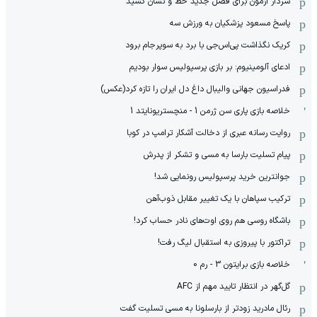
سردار آزمون برای فصل جدید خط و نشان کشید
پاسخ مسعود پزشکیان به ورزش سه
کریک نگذاشت پی‌اس‌جی با برد به سوپرجام برود
ادعای آلومینیوم: بر بازی پرسپولیس سوار بودیم
فدراسیون جهانی والیبال داغ دل ایران را تازه کرد(عکس)
خلاصه بازی پاری سن ژرمن 1 - منچستریونایتد 1
روایت رسانه عبری از دخالت آشکار ترامپ در کوبا
پیام تسلیت بارسا به مسی و تشکر از پدرش
جوانترین خرید پرسپولیس رونمایی شد!
ترکیب سپاهان با یک تغییر مقابل ذوب‌آهن
باشگاه روسی هم روی اوت‌های نادر حساب کرد!
تراکتور با پیروزی به استقبال لیگ رفت!
خلاصه بازی برایتون 3 - رم 0
گل‌گهر در انتظار تایید مهم از ‌AFC
رئال مادرید زودتر از بارسلونا به مسی تسلیت گفت