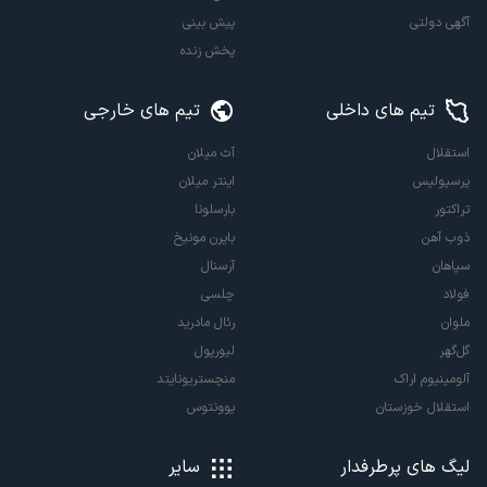
آگهی دولتی
پیش بینی
پخش زنده
تیم های داخلی
تیم های خارجی
استقلال
آث میلان
پرسپولیس
اینتر میلان
تراکتور
بارسلونا
ذوب آهن
بایرن مونیخ
سپاهان
آرسنال
فولاد
چلسی
ملوان
رئال مادرید
گل‌گهر
لیورپول
آلومینیوم اراک
منچستریونایتد
استقلال خوزستان
یوونتوس
لیگ های پرطرفدار
سایر