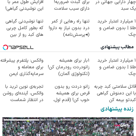
چهار دارایی جهانی در
برای کبدت ضروریه!
افزایش طول عمر با
یک سبد
دارای سیب سلامت
این نوشیدنی گیاهی!
کلیک جهت خرید
۱ میلیارد اعتبار خرید
تنها راه رهایی از کمر
تنها نوشیدنی گیاهی
طلا | بدون ضامن و
درد بدون نیاز به دارو!
که بطور کامل چربی
چک
(◂پرسش‌نامه)
های کبد رو از بین
میبره
مطالب پیشنهادی
۱ میلیارد اعتبار خرید
1بار برای همیشه
والکس: پلتفرم پیشرفته
طلا | بدون ضامن و
زانودردت رودرمان کن!
برای معامله و
چک
(تکنولوژی آلمان)
سرمایه‌گذاری ایمن
◂پرسشنامه▸
قاتل سلامتی کبد چربه
زانو دردت رو بدون
تجربه‌ی نوین ترید با
با این دمنوش گیاهی
قرص برای همیشه
والکس، آینده‌ای روشن
کبدتو بیمه کن
خوب کن! (قدم اول،
در انتظار شماست
پرسش‌نامه)
زنده پیشنهادی