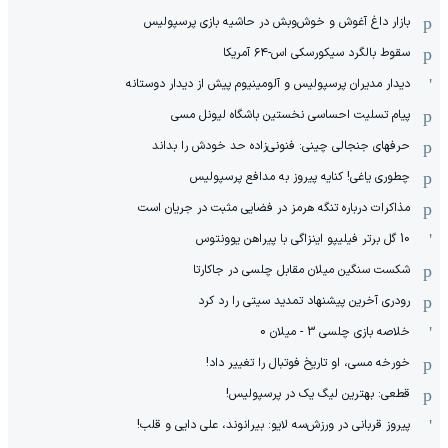
بازار داغ آغوش و خوش‌و‌بش در حاشیه بازی پرسپولیس
سقوط بالگرد سیکورسکی اس-۶۴ آمریکا
دیدار مدیران پرسپولیس و آلومینیوم پیش از دیدار دوستانه
پیام تسلیت احساسی نخستین باشگاه لیونل مسی
حرفهای جنجالی چینی: فنونی‌زاده حد خودش را بداند
چطوری یاغی! کنایه پیروز به مدافع پرسپولیس
مذاکرات درباره تنگه هرمز در فضایی مثبت در جریان است
10 گل برتر فیلیپو اینزاگی با پیراهن یوونتوس
شکست سنگین میلان مقابل چلسی در جاکارتا
رودری آخرین پیشنهاد تمدید سیتی را رد کرد
خلاصه بازی چلسی 3 - میلان 0
خورخه مسی، او تاریخ فوتبال را تغییر داد!
قطعی: بهترین لیگ یک در پرسپولیس!
پیروز قربانی در ورزش‌سه لایو: بیرانوند، علی دایی و قلب!