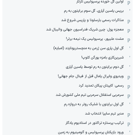
اولین گل خورده پرسپولیسِ تارتار
بریس یاسین آیاری، گل سوم برایتون به رم
مذاکرات رسمی بارسلونا و پاریس شروع شد
معجزه پول: چین شریک فدراسیون جهانی والیبال شد
مشت علیپور، پرسپولیس یک نیمه برتر!
گل اول پاری سن ژرمن به منچستریونایتد (امبایه)
شیرین‌کاری بامزه یورگن کلوپ!
گل دوم برایتون به رم توسط یاسین آیاری
ویدیوی وایرال یامال قبل از فینال جام جهانی!
رسمی: کاپیتان پیکان تمدید کرد
سرمربی استقلال سرمربی تیم ملی کشورش شد
گل اول برایتون با شلیک روتر به دروازه رم
مدیر تیم سایپا انتخاب شد
ترکیب پرستاره تراکتور در استادیوم یادگار
ورود بازیکنان پرسپولیس و آلومینیوم به زمین