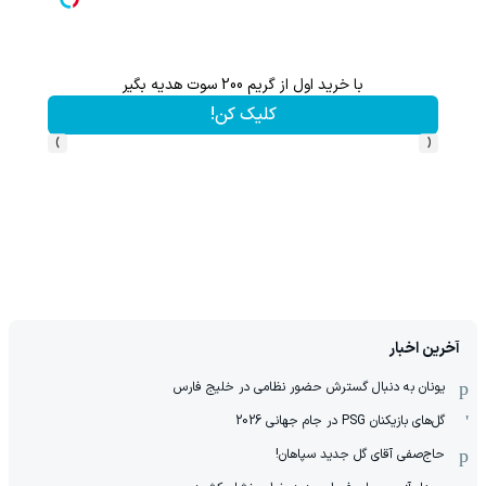
با خرید اول از گریم 200 سوت هدیه بگیر
از آیفون 17 تا پلی استیشن 5 🎮😍📱 | گردونه بچرخون جای
کلیک کن!
›
‹
آخرین اخبار
یونان به دنبال گسترش حضور نظامی در خلیج فارس
گل‌های بازیکنان PSG در جام جهانی 2026
حاج‌صفی آقای گل جدید سپاهان!