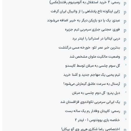
رسمی: 2 خرید استقلال به آلومینیوم رفتند(عکس)
ژاپن اینگونه تاج پادشاهی را از والیبال ایران گرفت
عبدی: یک یا دو بازیکن دیگر به خیبر اضافه می‌شوند
فوری: مجتبی جباری سرمربی تیم جزیره
دربی ایتالیا در استرالیا را اینتر برد
بدترین خبر عمر لئو: خورخه مسی درگذشت
وضعیت مالکیت ملوان مشخص شد
گل سوم چلسی به میلان توسط کایسدو
تیم یحیی یک مهاجم جدید و آشنا خرید
آرسنال به سرعت عاشق گیمارش می‌شود!
دبل پدرو؛ گل دوم چلسی به میلان
یک ایرانی سرمربی تکواندوی قزاقستان شد
رسمی: کاپیتان وفادار رم یک ساله بست
خلاصه بازی یوونتوس 1 - اینتر 2
اختصاصی: رضا شکاری هی‌یر وی‌ گو پیکان!