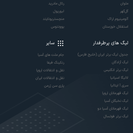
ملوان
رئال مادرید
گل‌گهر
لیورپول
آلومینیوم اراک
منچستریونایتد
استقلال خوزستان
یوونتوس
لیگ های پرطرفدار
سایر
جدول لیگ برتر ایران (خلیج فارس)
جام ملت های آسیا
لیگ آزادگان
رنکینگ فیفا
لیگ برتر انگلیس
نقل و انتقالات اروپا
لالیگا اسپانیا
نقل و انتقالات ایران
سری آ ایتالیا
پاری سن ژرمن
لیگ قهرمانان اروپا
لیگ نخبگان آسیا
لیگ قهرمانان آسیا دو
لیگ برتر فوتسال