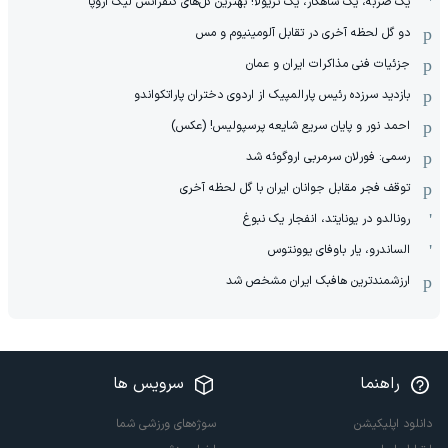
یک ضربه، یک شاهکار، یک تریولا! بهترین گل‌های کنفرانس لیگ اروپا
دو گل لحظه آخری در تقابل آلومینیوم و مس
جزئیات فنی مذاکرات ایران و عمان
بازدید سرزده رئیس پارالمپیک از اردوی دختران پاراتکواندو
احمد نور و پایان سریع شایعه پرسپولیس! (عکس)
رسمی: فورلان سرمربی اروگوئه شد
توقف فجر مقابل جوانان ایران با گل لحظه آخری
رونالدو در یونایتد، انفجار یک نبوغ
الساندرو، یار باوفای یوونتوس
ارزشمندترین هافبک ایران مشخص شد
راهنما
سرویس ها
دانلود اپلیکیشن
سوژه‌های ورزشی شما