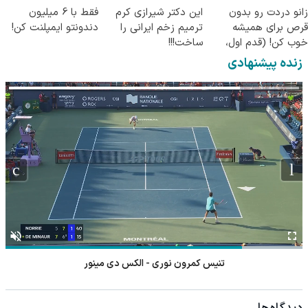
زانو دردت رو بدون
این دکتر شیرازی کرم
فقط با 6 میلیون
قرص برای همیشه
ترمیم زخم ایرانی را
دندونتو ایمپلنت کن!
خوب کن! (قدم اول،
ساخت!!!
پرسش‌نامه)
زنده پیشنهادی
تنیس کمرون نوری - الکس دی مینور