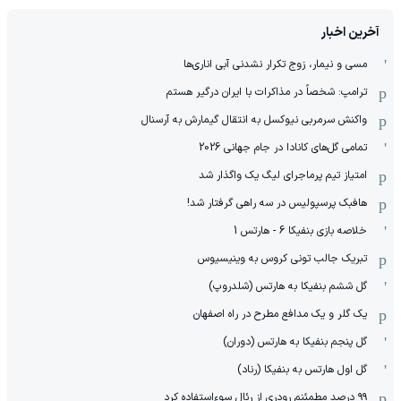
آخرین اخبار
مسی و نیمار، زوج تکرار نشدنی آبی اناری‌ها
ترامپ: شخصاً در مذاکرات با ایران درگیر هستم
واکنش سرمربی نیوکسل به انتقال گیمارش به آرسنال
تمامی گل‌های کانادا در جام جهانی 2026
امتیاز تیم پرماجرای لیگ یک واگذار شد
هافبک پرسپولیس در سه راهی گرفتار شد!
خلاصه بازی بنفیکا 6 - هارتس 1
تبریک جالب تونی کروس به وینیسیوس
گل ششم بنفیکا به هارتس (شلدروپ)
یک گلر و یک مدافع مطرح در راه اصفهان
گل پنجم بنفیکا به هارتس (دوران)
گل اول هارتس به بنفیکا (رناد)
۹۹ درصد مطمئنم رودری از رئال سوءاستفاده کرد