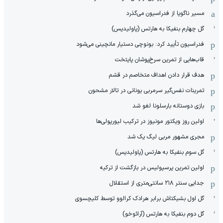
مسیر ناگویا از فدراسیون می‌گذرد
گل چهارم بنفیکا به هارتس (پاولیدیس)
فدراسیون تأیید کرد: بونوچی دستیار مانچینی می‌شود
قاب‌هایی از تمرین سرخ‌پوشان پایتخت
هدف قرار دادن اهداف متخاصم در قشم
‏تمرینات نفس‌گیر سرمربی یونانی در تالار مشحون
بازی دوستانه بارسلونا لغو شد
اولین روز ویکتور مونیوز در ترکیب لیورپولی‌ها
مجری مشهور مربی لیگ یک شد
گل سوم بنفیکا به هارتس (پاولیدیس)
اولین تمرین پرسپولیس در بازگشت از ترکیه
جدایی سنتر ۲۱۸ سانتی‌متری از استقلال
گل اول بشیکتاش برابر هرادک کرالوو توسط کلیچسوی
گل دوم بنفیکا به هارتس (آرائوخو)