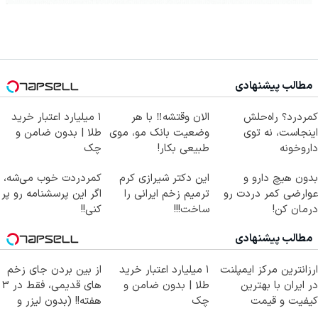
مطالب پیشنهادی
کمردرد؟ راه‌حلش
الان وقتشه‼️ با هر
۱ میلیارد اعتبار خرید
اینجاست، نه توی
وضعیت بانک مو، موی
طلا | بدون ضامن و
داروخونه
طبیعی بکار!
چک
بدون هیچ دارو و
این دکتر شیرازی کرم
کمردردت خوب می‌شه،
عوارضی کمر دردت رو
ترمیم زخم ایرانی را
اگر این پرسشنامه رو پر
درمان کن!
ساخت!!!
کنی!!
(پرسش‌نامه)
مطالب پیشنهادی
ارزانترین مرکز ایمپلنت
۱ میلیارد اعتبار خرید
از بین بردن جای زخم
در ایران با بهترین
طلا | بدون ضامن و
های قدیمی، فقط در 3
کیفیت و قیمت
چک
هفته!! (بدون لیزر و
جراحی)