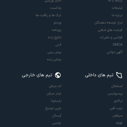
ارتباط با ما
اخبار ورزشی
تبلیغات
پادکست
درباره ما
لیگ ها و رقابت ها
ابزار توسعه دهندگان
ویدئو
فرصت های شغلی
روزنامه
قوانین و مقررات
نتایج زنده
DMCA
آنتن
آگهی دولتی
پیش بینی
پخش زنده
تیم های داخلی
تیم های خارجی
استقلال
آث میلان
پرسپولیس
اینتر میلان
تراکتور
بارسلونا
ذوب آهن
بایرن مونیخ
سپاهان
آرسنال
فولاد
چلسی