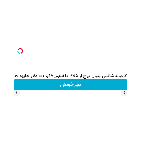
ثبت نام کن؛خرید کن؛نقره ببر
کلیک کن!
›
‹