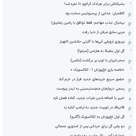
بشیکتاش برابر هرادک کرالوو 10 نفره شد!
کاظمیان: جدایی از پرسپولیس سخت بود
بیخیال جذب مهاجم: فقط توافق با رامین رضاییان!
مربی سابق میلان از دنیا رفت
پیروزی اروپایی آبی‌ها با گلزنی جانشین اللهیار
گل اول بنفیکا به هارتس (سیلوا)
سحرخیزان با توپ پر برگشت (عکس)
خلاصه بازی لخ‌پوزنان 1 - کلاکسویک 0
حضور سریع خریدهای جدید فراز در خرم آباد
رسمی: دروازه‌بان منچسترسیتی به لیدز پیوست
خیبر با اضافه شدن نفرات جدید، آماده فصل تازه
قالیباف در توییت جدید به ترامپ کنایه زد
گل اول لخ‌پوزنان به کلاکسویک (آگنرو)
دو پاس گل برای حردانی پس از استوری جنجالی
خوشامدگویی رئال مادرید به دیامونده