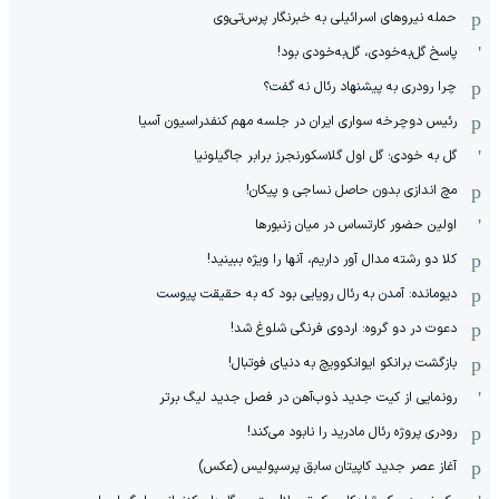
حمله نیروهای اسرائیلی به خبرنگار پرس‌تی‌وی
پاسخ گل‌به‌خودی، گل‌به‌خودی بود!
چرا رودری به پیشنهاد رئال نه گفت؟
رئیس دوچرخه سواری ایران در جلسه مهم کنفدراسیون آسیا
گل به خودی؛ گل اول گلاسکورنجرز برابر جاگیلونیا
مچ اندازی بدون حاصل نساجی و پیکان!
اولین حضور کارتساس در میان زنبورها
کلا دو‌ رشته مدال آور داریم، آنها را ویژه ببینید!
دیومانده: آمدن به رئال رویایی بود که به حقیقت پیوست
دعوت در دو گروه: اردوی فرنگی شلوغ شد!
بازگشت برانکو ایوانکوویچ به دنیای فوتبال!
رونمایی از کیت جدید ذوب‌آهن در فصل جدید لیگ برتر
رودری پروژه رئال مادرید را نابود می‌کند!
آغاز عصر جدید کاپیتان سابق پرسپولیس (عکس)