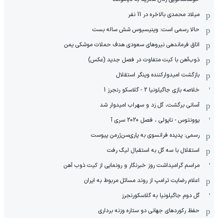
میلاد محمدی بالاخره در 11 نفر
حالا رسمی است: وینیسیوس شش ساله بست
اتاق فرماندهی نیروهای سعودی هدف حملات موشکی یمن
ذوب‌آهن با کیت متفاوت در فصل جدید (عکس)
بازگشت امیدوارکننده وینگر استقلال
خلاصه بازی جاگیلونیا 2 - گلاسکو رنجرز 1
آسانی برگشت، گل زد و سهراب امیدوار شد
یوونتوس - ناپولی ، فصل 2020 سری آ
رسمی: پدیده فرانسوی به پاری‌سن‌ژرمن پیوست
استقلال با سه گل به استقبال لیگ رفت
مراسم گرامیداشت روز خبرنگار و رونمایی از کیت ذوب آهن
اعلام رضایت ترامپ از روند مسائل مربوط به ایران
گل دوم جاگیلونیا به گلاسکورنجرز
حفظ رکوردهای جهانی دو ستاره وزنه برداری