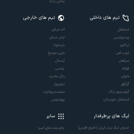
پخش زنده
تیم های داخلی
تیم های خارجی
استقلال
آث میلان
پرسپولیس
اینتر میلان
تراکتور
بارسلونا
ذوب آهن
بایرن مونیخ
سپاهان
آرسنال
فولاد
چلسی
ملوان
رئال مادرید
گل‌گهر
لیورپول
آلومینیوم اراک
منچستریونایتد
استقلال خوزستان
یوونتوس
لیگ های پرطرفدار
سایر
جدول لیگ برتر ایران (خلیج فارس)
جام ملت های آسیا