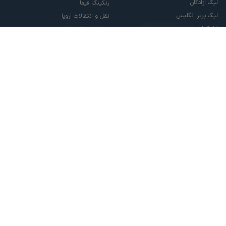
لیگ آزادگان
رنکینگ فیفا
لیگ برتر انگلیس
نقل و انتقالات اروپا
لالیگا اسپانیا
نقل و انتقالات ایران
سری آ ایتالیا
پاری سن ژرمن
لیگ قهرمانان اروپا
لیگ نخبگان آسیا
لیگ قهرمانان آسیا دو
لیگ برتر فوتسال
تمام حقوق مادی و معنوی این سایت متعلق به ورزش سه می باشد. شما می توانید از
سایت ورزش سه در صورت پذیرش موافقت نامه کاربری استفاده نمایید.