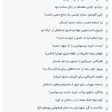
برناردو: اولین هفته‌ام در رئال سخت بود
ژابی آلونسو: ستاره چلسی یک مانع ذهنی داشت!
راز شماره عجیب ستاره جدید آرسنال
شروع ماجراجویی مهاجم اسبق استقلال در لیگ دو
چرا تمام دنیا تد لاسو را دوست دارند؟
لیست خرید پرسپولیس با 10 چهره جدید!
مهمان‌ ویژه نفتی‌ها در نقطه مرزی تهران! (عکس)
فابرگاس: مربیگری را مدیون دو نفر هستم
پیروز: فجر بعد از خداحافظی برای مذاکره زنگ زد!
مقصد آمریکایی برای کاپیتان سابق اسپانیا
نسخه سهراب برای عبور از محدودیت‌های استقلال
پادگان، سکوی پرتاب خرید جدید پرسپولیس!
گواردیولا اشک همه را در رختکن در آورد
بازگشت با گل، سهرابیان به دنبال فراموشی روزهای تلخ