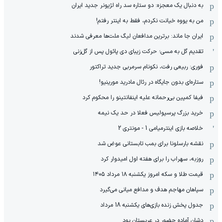
به دنبال یک معجزه: دو ستاره سد راه لژیونر جدید ایران
من به یووه خیانت نکردم، فقط به اینتر رفتم!
ایران جا ماند: برترین مدافعان لیگ ملت‌ها معرفی شدند
تقدیم گل به مسی؛ حرکت زیبای دی پائول پس از گل‌زنی
فوری: ربیعی رفت، نکونام سرمربی جدید تراکتور
ستاره‌ای بدون جایگاه در رئال مادرید مورینیو!
فیفا کمپین بی‌رحمانه علیه اینفانتینو را محکوم کرد
خرید بزرگ پرسپولیس فعلا در حد یک نیمه
خلاصه بازی اینترمیامی 1 - مونتری 2
نقشه بارسلونا برای بمب تابستانی عوض شد
روزبه، سهراب را برای هفته اول امیدوار کرد
قیمت طلا و سکه امروز یکشنبه ۱۸ مرداد ۱۴۰۵
سپاهان مهاجم هدف و مدافع میانی می‌گیرد
جدول پخش زنده بازی‌های یکشنبه 18 مرداد
دشان آماده حضور در عربستان بود