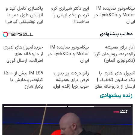
دمنوش پاکسازی کبد با
نیکاموتور نماینده IM
این دکتر شیرازی کرم
پاکسازی کامل کبد و
تخفیف)
Motor و Lynk&Co در
ترمیم زخم ایرانی را
افزایش طول عمر با
ایران
ساخت!!!
این نوشیدنی گیاهی!
کلیک جهت خرید
مطالب پیشنهادی
1بار برای همیشه
نیکاموتور نماینده IM
خریدآمپول‌های لاغری
زانودردت رودرمان کن!
Motor و Lynk&Co در
از داروخانه های
(تکنولوژی آلمان)
ایران
اطرافت، ارسال فوری
◂پرسشنامه▸
همراه با پک یخ!
آمپول های لاغری با
زانو دردت رو بدون
IM LS9 بیش از 1500
یک میلیون تخفیف |
قرص برای همیشه
کیلومترپیمایش با
ارسال از داروخانه های
خوب کن! (قدم اول،
یکبار شارژ
معتبر
پرسش‌نامه)
زنده پیشنهادی