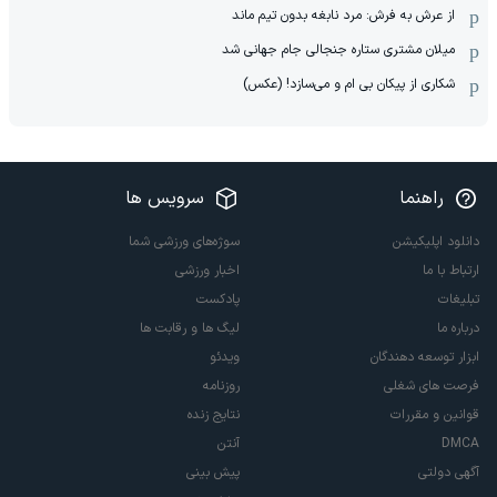
از عرش به فرش: مرد نابغه‌ بدون تیم ماند
میلان مشتری ستاره جنجالی جام جهانی شد
شکاری از پیکان بی ام و می‌سازد! (عکس)
راهنما
سرویس ها
دانلود اپلیکیشن
سوژه‌های ورزشی شما
ارتباط با ما
اخبار ورزشی
تبلیغات
پادکست
درباره ما
لیگ ها و رقابت ها
ابزار توسعه دهندگان
ویدئو
فرصت های شغلی
روزنامه
قوانین و مقررات
نتایج زنده
DMCA
آنتن
آگهی دولتی
پیش بینی