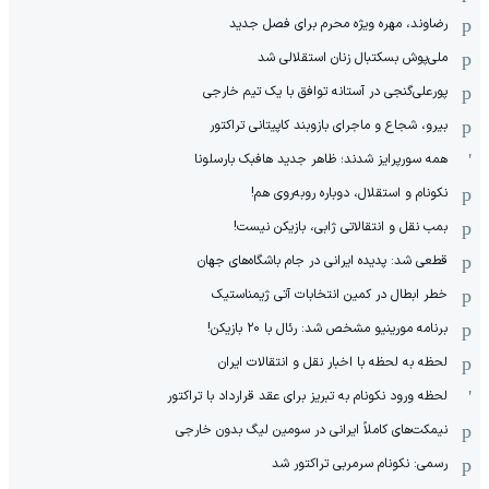
رضاوند، مهره ویژه محرم برای فصل جدید
ملی‌پوش بسکتبال زنان استقلالی شد
پورعلی‌گنجی در آستانه توافق با یک تیم خارجی
بیرو، شجاع و ماجرای بازوبند کاپیتانی تراکتور
همه سورپرایز شدند؛ ظاهر جدید هافبک بارسلونا
نکونام و استقلال، دوباره روبه‌روی هم!
بمب نقل و انتقالاتی ژابی، بازیکن نیست!
قطعی شد: پدیده ایرانی در جام باشگاه‌های جهان
خطر ابطال در کمین انتخابات آتی ژیمناستیک
برنامه مورینیو مشخص شد: رئال با ۲۰ بازیکن!
لحظه به لحظه با اخبار نقل و انتقالات ایران
لحظه ورود نکونام به تبریز برای عقد قرارداد با تراکتور
نیمکت‌های کاملاً ایرانی در سومین لیگ بدون خارجی
رسمی: نکونام سرمربی تراکتور شد