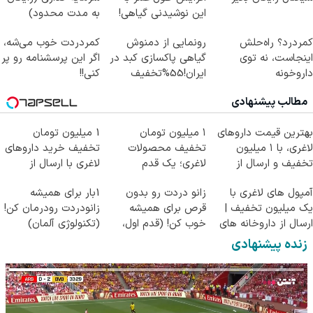
این نوشیدنی گیاهی!
به مدت محدود)
کلیک جهت خرید
کمردرد؟ راه‌حلش
رونمایی از دمنوش
کمردردت خوب می‌شه،
اینجاست، نه توی
گیاهی پاکسازی کبد در
اگر این پرسشنامه رو پر
داروخونه
ایران!55%تخفیف
کنی!!
مطالب پیشنهادی
بهترین قیمت داروهای
۱ میلیون تومان
1 میلیون تومان
لاغری، با ۱ میلیون
تخفیف محصولات
تخفیف خرید داروهای
تخفیف و ارسال از
لاغری؛ یک قدم
لاغری با ارسال از
داروخانه‌
نزدیک‌تر به شروع
داروخانه و پک یخ!
آمپول های لاغری با
زانو دردت رو بدون
1بار برای همیشه
کاهش وزن
یک میلیون تخفیف |
قرص برای همیشه
زانودردت رودرمان کن!
ارسال از داروخانه های
خوب کن! (قدم اول،
(تکنولوژی آلمان)
معتبر
پرسش‌نامه)
◂پرسشنامه▸
زنده پیشنهادی