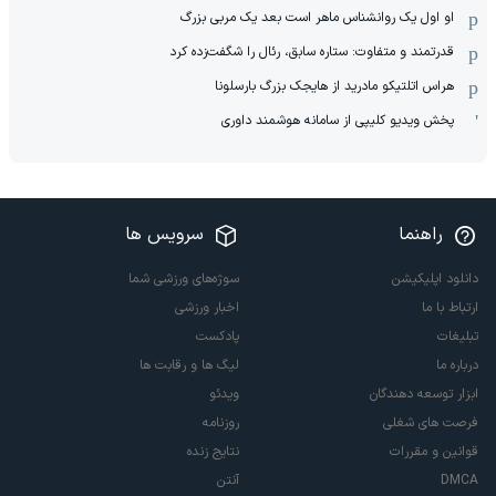
او اول یک روانشناس ماهر است بعد یک مربی بزرگ
قدرتمند و متفاوت: ستاره سابق، رئال را شگفت‌زده کرد
هراس اتلتیکو مادرید از هایجک بزرگ بارسلونا
پخش ویدیو کلیپی از سامانه هوشمند داوری
راهنما
سرویس ها
دانلود اپلیکیشن
سوژه‌های ورزشی شما
ارتباط با ما
اخبار ورزشی
تبلیغات
پادکست
درباره ما
لیگ ها و رقابت ها
ابزار توسعه دهندگان
ویدئو
فرصت های شغلی
روزنامه
قوانین و مقررات
نتایج زنده
DMCA
آنتن