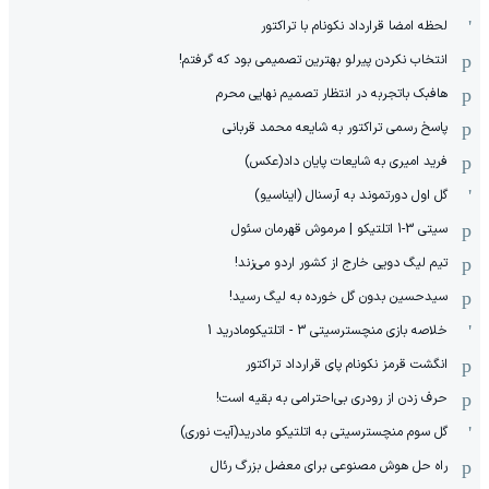
لحظه امضا قرارداد نکونام با تراکتور
انتخاب نکردن پیرلو بهترین تصمیمی بود که گرفتم!
هافبک باتجربه در انتظار تصمیم نهایی محرم
پاسخ رسمی تراکتور به شایعه محمد قربانی
فرید امیری به شایعات پایان داد(عکس)
گل اول دورتموند به آرسنال (ایناسیو)
سیتی 3-1 اتلتیکو | مرموش قهرمان سئول
تیم لیگ دویی خارج از کشور اردو می‌زند!
سیدحسین بدون گل خورده به لیگ رسید!
خلاصه بازی منچسترسیتی 3 - اتلتیکومادرید 1
انگشت قرمز نکونام پای قرارداد تراکتور
حرف زدن از رودری بی‌احترامی به بقیه است!
گل سوم منچسترسیتی به اتلتیکو مادرید(آیت نوری)
راه حل هوش مصنوعی برای معضل بزرگ رئال