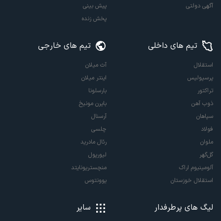
آگهی دولتی
پیش بینی
پخش زنده
تیم های داخلی
تیم های خارجی
استقلال
آث میلان
پرسپولیس
اینتر میلان
تراکتور
بارسلونا
ذوب آهن
بایرن مونیخ
سپاهان
آرسنال
فولاد
چلسی
ملوان
رئال مادرید
گل‌گهر
لیورپول
آلومینیوم اراک
منچستریونایتد
استقلال خوزستان
یوونتوس
لیگ های پرطرفدار
سایر