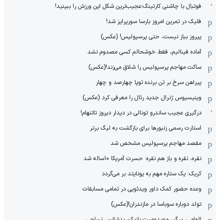
فوتبال با چاشنی کارتینگ؛عجیب‌ترین شکل این ورزش را ببینید!
فلیک در تمرین امروز بارسا سورپرایز شد!
پیروز بباز نیست، حتی پرسپولیس! (عکس)
آماده فینالیم، فقط خوشحالم کسی مصدوم نشد
ساکت مهاجم پرسپولیس را شلاق می‌زند!(عکس)
پیراهن سرخ بر تن برنده توپا چهارصد و چهار
وینیسیوس ژنرال جدید رئال را معرفی کرد (عکس)
درگیری عجیب ساندرو تونالی در دیدار دیروز تاتنهام!
استارت رسمی زنبورها برای بازگشت به لیگ برتر
مقصد مهاجم پرسپولیس مشخص شد
نقره، نقره و باز هم نقره: حسرت آمریکا ۱۰‌ساله شد
کریک: یک ستاره مهم به یونایتد بر می‌گردد
وعده حضور کمک داور ویدئویی در تمامی مسابقات
تولد دوباره سوباسا در مازندران!(عکس)
الهامی، پیگیر مصدومیت بازیکن بدشانس نساجی