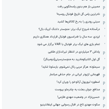
ممبینی باز هم بدون پاسخگویی رفت
نادر‌ترین پاس گل تاریخ فوتبال روسیه!
سیتی رودری را به رخ کاتالان‌ها کشید
درآستانه شروع لیگ برتر؛ منچستر دلتنگ کریک بال؟
ایزدی: سه سال با فدراسیون فوتبال قرارداد همکاری داریم
تمام بازی های لیگ برتر فوتبال با VAR برگزار می شود
پاداش 3 میلیاردی در انتظار تیراندازان طلایی
گل اول اتلتیکومادرید به منچسترسیتی(دومینگز)
سیمئونه: هرگز مربی رئال نمی‌شوم، بارسلونا شاید!
قهرمانی لژیونر ایرانی در جام حذفی میانمار
اسطوره لیورپول آرائوخو را ویران کرد!
مدافع جوان بعثت به چادرملو پیوست
حسین‌نژاد در وضعیت مهدی طارمی!
سکوت مهدی تاج در قبال رسوایی جهانی اینفانتینیو