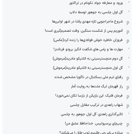
ورود و معارفه جواد نکونام در تراکتور
گل اول چلسی به جوهور توسط دلاپ
شروع ماجراجویی تازه مهدی پاشا در شهر اولین‌ها
آموریم پس از شکست سنگین: وقت تصمیم‌گیری است!
فروزان خاطره خوش فولادی‌ها را زنده کرد(عکس)
مهارت ها و پاس های شگفت انگیز برونو فرناندز!
گل دوم منچسترسیتی به اتلتیکو مادرید(مرموش)
گل اول منچسترسیتی به اتلتیکو مادرید(مرموش)
رقبای تیم ملی بسکتبال در ناگویا مشخص‌ شدند
راز قهرمان لیگ ملت‌ها به روایت آمار
فرمان فلیک: این بازیکن از بارسا تکان نمی‌خورد!
شهاب زاهدی در ترکیب مقابل چلسی
تاثیرگذاری زاهدی؛ گل اول جوهور به چلسی
چپ‌پای پرسپولیس: خداحافظ عشق من!
ستاره پی‌اس‌جی طلسم توپ طلا را می‌شکند؟