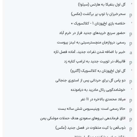
گل اول بنفیکا به هارتس (سیلوا)
سحرخیزان با توپ پر برگشت (عکس)
خلاصه بازی لخ‌پوزنان 1 - کلاکسویک 0
حضور سریع خریدهای جدید فراز در خرم آباد
رسمی: دروازه‌بان منچسترسیتی به لیدز پیوست
خیبر با اضافه شدن نفرات جدید، آماده فصل تازه
قالیباف در توییت جدید به ترامپ کنایه زد
گل اول لخ‌پوزنان به کلاکسویک (آگنرو)
دو پاس گل برای حردانی پس از استوری جنجالی
خوشامدگویی رئال مادرید به دیامونده
میلاد محمدی بالاخره در 11 نفر
حالا رسمی است: وینیسیوس شش ساله بست
اتاق فرماندهی نیروهای سعودی هدف حملات موشکی یمن
ذوب‌آهن با کیت متفاوت در فصل جدید (عکس)