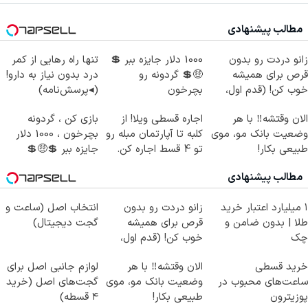
مطالب پیشنهادی
زانو دردت رو بدون
1000 دلار جایزه ببر 💲
تنها راه رهایی از کمر
قرص برای همیشه
🤑💲 گردونه رو
درد بدون نیاز به دارو!
خوب کن! (قدم اول،
بچرخون
(◂پرسش‌نامه)
پرسش‌نامه)
الان وقتشه‼️ با هر
اجاره‌ قسطی ویلا! از
بازی کن ، گردونه
وضعیت بانک مو، موی
کلبه تا آپارتمان مبله رو
بچرخون ، 1000 دلار
طبیعی بکار!
تو 4 قسط اجاره کن.
جایزه ببر 💲🤑💲
مطالب پیشنهادی
۱ میلیارد اعتبار خرید
زانو دردت رو بدون
انتخاب اصل (ساعت و
طلا | بدون ضامن و
قرص برای همیشه
گجت دیجیتال)
چک
خوب کن! (قدم اول،
پرسش‌نامه)
خرید قسطی
الان وقتشه‼️ با هر
لوازم جانبی اصل برای
ساعت‌های محبوب در
وضعیت بانک مو، موی
گجت‌های اصل (خرید
پوزیترون
طبیعی بکار!
۴ قسطه)