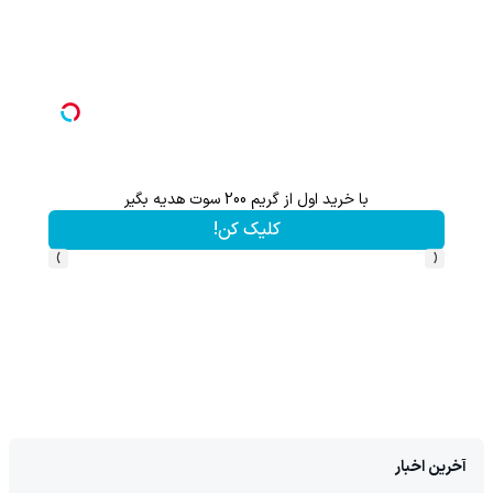
با پودر جلبک چربیاتو مثل اسید ذوب کن(تخفیف تا امشب)
تخفیف ویژه!
›
‹
آخرین اخبار