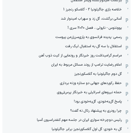
بازگشت امیدوارکننده وینگر استقلال
خلاصه بازی جاگیلونیا 2 - گلاسکو رنجرز 1
آسانی برگشت، گل زد و سهراب امیدوار شد
یوونتوس - ناپولی ، فصل 2020 سری آ
رسمی: پدیده فرانسوی به پاری‌سن‌ژرمن پیوست
استقلال با سه گل به استقبال لیگ رفت
مراسم گرامیداشت روز خبرنگار و رونمایی از کیت ذوب آهن
اعلام رضایت ترامپ از روند مسائل مربوط به ایران
گل دوم جاگیلونیا به گلاسکورنجرز
حفظ رکوردهای جهانی دو ستاره وزنه برداری
حمله نیروهای اسرائیلی به خبرنگار پرس‌تی‌وی
پاسخ گل‌به‌خودی، گل‌به‌خودی بود!
چرا رودری به پیشنهاد رئال نه گفت؟
رئیس دوچرخه سواری ایران در جلسه مهم کنفدراسیون آسیا
گل به خودی؛ گل اول گلاسکورنجرز برابر جاگیلونیا