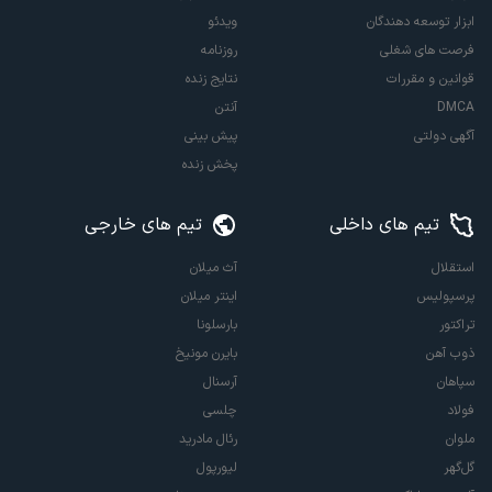
ابزار توسعه دهندگان
ویدئو
فرصت های شغلی
روزنامه
قوانین و مقررات
نتایج زنده
DMCA
آنتن
آگهی دولتی
پیش بینی
پخش زنده
تیم های داخلی
تیم های خارجی
استقلال
آث میلان
پرسپولیس
اینتر میلان
تراکتور
بارسلونا
ذوب آهن
بایرن مونیخ
سپاهان
آرسنال
فولاد
چلسی
ملوان
رئال مادرید
گل‌گهر
لیورپول