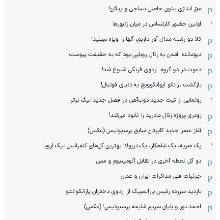
مچ اندازی بدون حاصل نساجی و پیکان!
اولین حضور کارتساس در میان زنبورها
کلا دو‌ رشته مدال آور داریم، آنها را ویژه ببینید!
دیومانده: آمدن به رئال رویایی بود که به حقیقت پیوست
دعوت در دو گروه: اردوی فرنگی شلوغ شد!
بازگشت برانکو ایوانکوویچ به دنیای فوتبال!
رونمایی از کیت جدید ذوب‌آهن در فصل جدید لیگ برتر
رودری پروژه رئال مادرید را نابود می‌کند!
آغاز عصر جدید کاپیتان سابق پرسپولیس (عکس)
یک ضربه، یک شاهکار، یک تریولا! بهترین گل‌های کنفرانس لیگ اروپا
دو گل لحظه آخری در تقابل آلومینیوم و مس
جزئیات فنی مذاکرات ایران و عمان
بازدید سرزده رئیس پارالمپیک از اردوی دختران پاراتکواندو
احمد نور و پایان سریع شایعه پرسپولیس! (عکس)