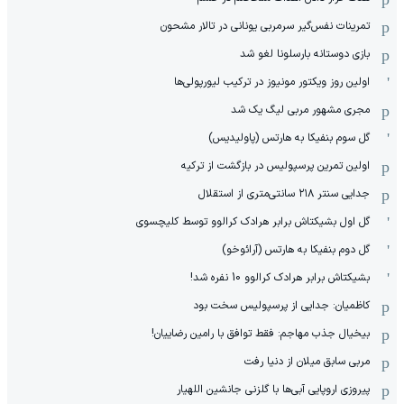
‏تمرینات نفس‌گیر سرمربی یونانی در تالار مشحون
بازی دوستانه بارسلونا لغو شد
اولین روز ویکتور مونیوز در ترکیب لیورپولی‌ها
مجری مشهور مربی لیگ یک شد
گل سوم بنفیکا به هارتس (پاولیدیس)
اولین تمرین پرسپولیس در بازگشت از ترکیه
جدایی سنتر ۲۱۸ سانتی‌متری از استقلال
گل اول بشیکتاش برابر هرادک کرالوو توسط کلیچسوی
گل دوم بنفیکا به هارتس (آرائوخو)
بشیکتاش برابر هرادک کرالوو 10 نفره شد!
کاظمیان: جدایی از پرسپولیس سخت بود
بیخیال جذب مهاجم: فقط توافق با رامین رضاییان!
مربی سابق میلان از دنیا رفت
پیروزی اروپایی آبی‌ها با گلزنی جانشین اللهیار