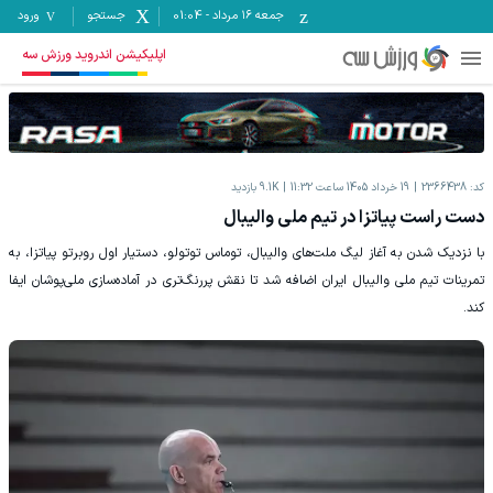
جمعه ۱۶ مرداد
-
01:04
جستجو
ورود
اپلیکیشن اندروید ورزش سه
کد:
2366438
19 خرداد 1405 ساعت 11:32
9.1K
بازدید
دست راست پیاتزا در تیم ملی والیبال
با نزدیک شدن به آغاز لیگ ملت‌های والیبال، توماس توتولو، دستیار اول روبرتو پیاتزا، به
تمرینات تیم ملی والیبال ایران اضافه شد تا نقش پررنگ‌تری در آماده‌سازی ملی‌پوشان ایفا
کند.