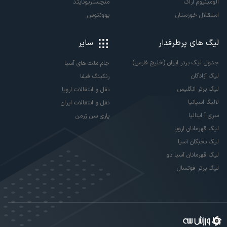
آلومینیوم اراک
منچستریونایتد
استقلال خوزستان
یوونتوس
لیگ های پرطرفدار
سایر
جدول لیگ برتر ایران (خلیج فارس)
جام ملت های آسیا
لیگ آزادگان
رنکینگ فیفا
لیگ برتر انگلیس
نقل و انتقالات اروپا
لالیگا اسپانیا
نقل و انتقالات ایران
سری آ ایتالیا
پاری سن ژرمن
لیگ قهرمانان اروپا
لیگ نخبگان آسیا
لیگ قهرمانان آسیا دو
لیگ برتر فوتسال