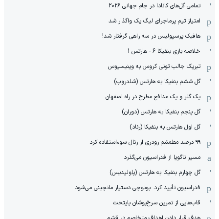
تمامی گل‌های کانادا در جام جهانی 2026
امتیاز تیم پرماجرای لیگ یک واگذار شد
هافبک پرسپولیس در سه راهی گرفتار شد!
خلاصه بازی بنفیکا 6 - هارتس 1
تبریک جالب تونی کروس به وینیسیوس
گل ششم بنفیکا به هارتس (شلدروپ)
یک گلر و یک مدافع مطرح در راه اصفهان
گل پنجم بنفیکا به هارتس (دوران)
گل اول هارتس به بنفیکا (رناد)
۹۹ درصد مطمئنم رودری از رئال سوءاستفاده کرد
مسیر ناگویا از فدراسیون می‌گذرد
گل چهارم بنفیکا به هارتس (پاولیدیس)
فدراسیون تأیید کرد: بونوچی دستیار مانچینی می‌شود
قاب‌هایی از تمرین سرخ‌پوشان پایتخت
هدف قرار دادن اهداف متخاصم در قشم