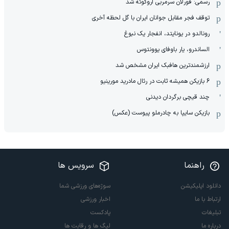
رسمی: فورلان سرمربی اروگوئه شد
توقف فجر مقابل جوانان ایران با گل لحظه آخری
رونالدو در یونایتد، انفجار یک نبوغ
الساندرو، یار باوفای یوونتوس
ارزشمندترین هافبک ایران مشخص شد
6 بازیکن همیشه ثابت در رئال مادرید مورینیو
چند قیچی برگردان دیدنی
بازیکن سایپا به چادرملو پیوست (عکس)
راهنما
سرویس ها
دانلود اپلیکیشن
سوژه‌های ورزشی شما
ارتباط با ما
اخبار ورزشی
تبلیغات
پادکست
درباره ما
لیگ ها و رقابت ها