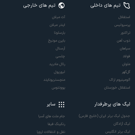
تیم های داخلی
تیم های خارجی
استقلال
آث میلان
پرسپولیس
اینتر میلان
تراکتور
بارسلونا
ذوب آهن
بایرن مونیخ
سپاهان
آرسنال
فولاد
چلسی
ملوان
رئال مادرید
گل‌گهر
لیورپول
آلومینیوم اراک
منچستریونایتد
استقلال خوزستان
یوونتوس
لیگ های پرطرفدار
سایر
جدول لیگ برتر ایران (خلیج فارس)
جام ملت های آسیا
لیگ آزادگان
رنکینگ فیفا
لیگ برتر انگلیس
نقل و انتقالات اروپا