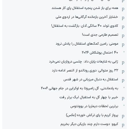
همه برای باز شدن پنجره استقلال پای کار هستند
خشایار آخرین بازمانده گرگانی‌ها در اردوی ملی
کادوی تولد 40 سالگی آدان: بازگشت به استقلال!
تصمیم طارمی جدی است!
مومنی: رامین کمک‌های استقلال را یادش نرود
40 احتمال پوشکاش 2026
ژابی به شایعات پایان داد: چلسی دروازبان نمی‌خرد
۳۲ روز متوالی: دوری رونالدو از النصر ادامه دارد
استقلال به دنبال میزبانی در شهر قدس
به یادماندنی، گل زامبروتا به اوکراین در جام جهانی 2006
خیبر با چهار گل به استقبال لیگ برتر رفت
برترین لحظات دیماریا در یوونتوس
پرواز کریم با پای ترکش خورده (عکس)
کیوو: دوست دارم چند بازیکن دیگر بخریم