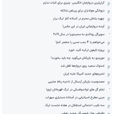
گران‌ترین دروازه‌بان انگلیس: چیزی برای اثبات ندارم
دیوانگی هواداران برای پیراهن شالکه
چهره بشاش محرم در آستانه آغاز لیگ برتر
آینده دروازه‌بانی ایران در این عکس!
سوپرگل رونالدو به سمپدوریا در سال 2019
می‌خواهم با 4 بمب مسی را منفجر کنم!
پروژه تایفون ترکیه کلید خورد
مورینیو به بازیکنان می‌گوید چه باید بخورند!
استوک سعید روی دروازه‌ها قفل شد
تحریم‌های جدید آمریکا علیه ایران
مصدومیت بازیکن آرسنال از ناحیه رباط صلیبی
تمام گل های لواندوفسکی در لیگ قهرمانان اروپا
مربی مطرح اسپانیایی در آستانه دستیاری سهراب
سه غایب احتمالی استقلال در هفته نخست لیگ
ناشناس مثل شمس‌آذرِ وحید رضایی