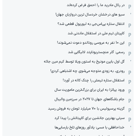
در رئال مادرید ما را احمق فرض کرده‌اند
سیو های درخشان خردسال ترین دروازبان جهان!
انتقال ستاره پی‌اس‌جی به لیورپول قطعی شد؟
کاپیتان تیم ملی در استقلال ماندنی شد
این 10 نفر به عروسی رونالدو دعوت نمی‌شوند!
رسمی: گلر منچستریونایتد لالیگایی شد
گل اول بایرن مونیخ به استون ویلا توسط کیم مین جائه
رودری، به زودی متوجه می‌شوی چه اشتباهی کردی!
استقلال ستاره تیمش را چنگ کاله در آورد!
ورود پیاتزا به ایران برای بزرگ‌ترین ماموریت سال
جام باشگاه‌های جهان تا ۲۰۲۷ در سرزمین والیبال
گزینه پرسپولیس با ۷۰ میلیارد تومان به فروش رسید
سیتی بهترین جانشین برای کاپیتانش را پیدا کرد
خداحافظی با مسی؛ یادآور روزهای تلخ بارسایی‌ها