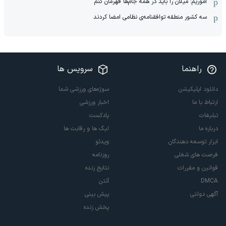
آموریم: میلان را باید در همه جام‌ها قهرمان کنم
سه کشور منطقه توافقنامه‌ی نظامی امضا کردند
راهنما
سرویس ها
دانلود اپلیکیشن
سوژه‌های ورزشی شما
ارتباط با ما
اخبار ورزشی
تبلیغات
پادکست
درباره ما
لیگ ها و رقابت ها
ابزار توسعه دهندگان
ویدئو
فرصت های شغلی
روزنامه
قوانین و مقررات
نتایج زنده
DMCA
آنتن
آگهی دولتی
پیش بینی
پخش زنده