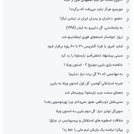
آخرین محک دو تیم اصفهانی قبل از لیگ
مورینیو هرگز نباید می‌رفت که برگردد!
حضور دختران و پسران ایران در نیشن لیگز!
به یادماندنی، گل دلپیرو به اینتر (1998)
نروژ خواستار استعفای فوری اینفانتینو شد
شاید امروز یا فردا آتش‌بس ۳۰ تا ۶۰ روزه برقرار شود
سیتی پیشنهاد تحقیرآمیز بارسلونا را رد کرد
خلاصه بازی بایرن مونیخ 2 - استون ویلا 1
به مهاجمی که 20 گل بزند نیاز نداریم!
ضربه استثنائی گومس؛ گل اول استون ویلا به بایرن
معمای سمت چپ بارسلونا پیچیده‌تر شد
مدیرعامل ذوب‌آهن: هنوز نمی‌دانم چرا پورموسوی رفت!
سوپرگل لوئیز دیاز؛ گل دوم بایرن به استون ویلا
ملاقات اسطوره های استقلال و پرسپولیس در عراق!
پیاتزا نیامده یک بازیکن تیم ملی را خط زد!