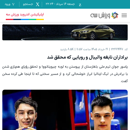
جمعه ۱۶ مرداد
-
22:26
جستجو
ورود
اپلیکیشن اندروید ورزش سه
کد:
2366447
19 خرداد 1405 ساعت 11:57
8.5K
بازدید
براداران نابغه والیبال و رویایی که محقق شد
پاسور جوان تیم ملی بلغارستان از پیوستن به لوبه چیویتانووا و تحقق رؤیای هم‌بازی شدن
با برادرش در لیگ ایتالیا ابراز خوشحالی کرد و از مسیر سختی که تا اینجا طی کرده سخن
گفت.