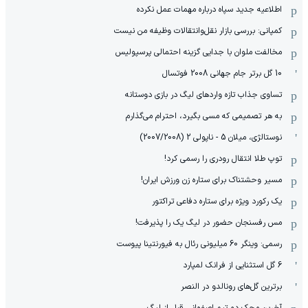
اطلاعیه جدید سپاه درباره مهمات عمل نکرده
کمپانی: بررسی بازار نقل‌وانتقالات وظیفه من نیست
مخالفت ملوان با جدایی گزینه احتمالی پرسپولیس
10 گل برتر جام جهانی 2008 فوتسال
تساوی جذاب تازه واردهای لیگ در بازی دوستانه
به هر تصمیمی که مسی بگیرد، احترام می‌گذارم
نوستالژی، میلان 5 - ناپولی 2 (2007/2008)
توپ طلا انتقال رودری را رسمی کرد!
مسیر وحشتناک برای ستاره زن ورزش ایران!
یک رکورد ویژه برای ستاره دفاعی تراکتور
مس رفسنجان حضور در لیگ یک را پذیرفت!
رسمی: وینگر 60 میلیونی رئال به فیورنتینا پیوست
6 گل استثنایی از فرانک لمپارد
برترین گل‌های رونالدو در النصر