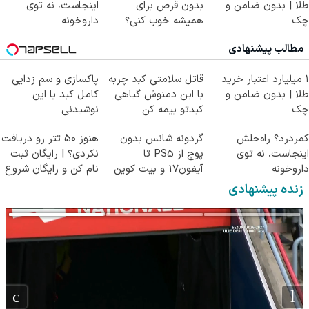
طلا | بدون ضامن و
بدون قرص برای
اینجاست، نه توی
چک
همیشه خوب کنی؟
داروخونه
(◂پرسش‌نامه رو پر
مطالب پیشنهادی
کن)
۱ میلیارد اعتبار خرید
قاتل سلامتی کبد چربه
پاکسازی و سم زدایی
طلا | بدون ضامن و
با این دمنوش گیاهی
کامل کبد با این
چک
کبدتو بیمه کن
نوشیدنی
گیاهی55%تخفیف
کمردرد؟ راه‌حلش
گردونه شانس بدون
هنوز 50 تتر رو دریافت
اینجاست، نه توی
پوچ از PS5 تا
نکردی؟ | رایگان ثبت
داروخونه
آیفون17 و بیت کوین
نام کن و رایگان شروع
🔥
کن!
زنده پیشنهادی