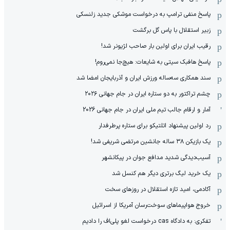
پاسخ منفی ترامپ به درخواست موشکی جدید زلنسکی
زبیر استقلال با پاس گل برگشت
رقیب ایران برای اولین بار صاحب لژیونر شد!
پاسخ هافبک سیتی به شایعات: هیچ‌جا نمی‌روم!
سند همکاری سه‌ساله‌ ‌ورزش ایران و آذربایجان امضا شد
چشم تراکتور به دو ستاره ایران در جام جهانی ۲۰۲۶
آمار و ارقام جالب تیم ملی ایران در جام جهانی 2026
رد اولین پیشنهاد اتلتیکو برای ستاره پرطرفدار
یک بازیکن ۳۸ ساله جانشین مرتضی شریفی شد!
آسیب‌دیدگی شدید مدافع جوان در پیکانشهر
یک خرید لیگ برتری دیگر هم کنسل شد
آکادمی، امید تازه استقلال در روزهای سخت
خروج هواپیماهای سوخت‌رسان آمریکا از اسرائیل
تفکری: به دادگاه cas درخواست لغو پلی‌اف را دادیم