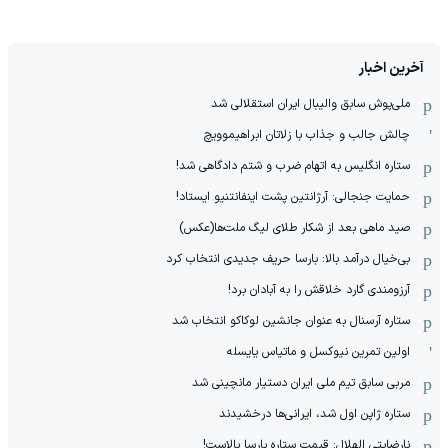
آخرین اخبار
ملی‌پوش سابق والیبال ایران استقلالی شد
چالش جالب و جذاب با زلاتان ابراهیموویچ
ستاره انگلیس به اتهام ضرب و شتم دادگاهی شد!
حمایت جنجالی: آرژانتین پشت اینفانتنیو ایستاد!
صید ماهی بعد از شکار طلای لیگ ملت‌ها(عکس)
بی‌خیال درآمد بالا: بارسا حریف جدیدی انتخاب کرد
آرزومندی گارد خلاقش را به آبادان برد!
ستاره آرسنال به عنوان جانشین لوکاکو انتخاب شد
اولین تمرین نیوکسل و ماتیاس یایسله
مربی سابق تیم ملی ایران دستیار مانچینی شد
ستاره ژاپن اول شد، ایرانی‌ها درخشیدند
نارضایتی الهلال: قیمت ستاره بارسا بالاست!