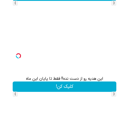
›
‹
این هدیه رو از دست نده!! فقط تا پایان این ماه
کلیک کن!
›
‹