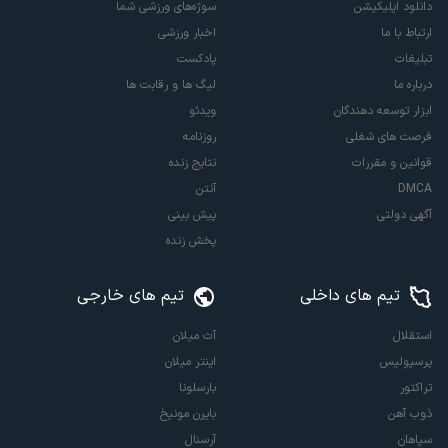
دانلود اپلیکیشن
سوژه‌های ورزشی شما
ارتباط با ما
اخبار ورزشی
تبلیغات
پادکست
درباره ما
لیگ ها و رقابت ها
ابزار توسعه دهندگان
ویدئو
فرصت های شغلی
روزنامه
قوانین و مقررات
نتایج زنده
DMCA
آنتن
آگهی دولتی
پیش بینی
پخش زنده
تیم های داخلی
تیم های خارجی
استقلال
آث میلان
پرسپولیس
اینتر میلان
تراکتور
بارسلونا
ذوب آهن
بایرن مونیخ
سپاهان
آرسنال