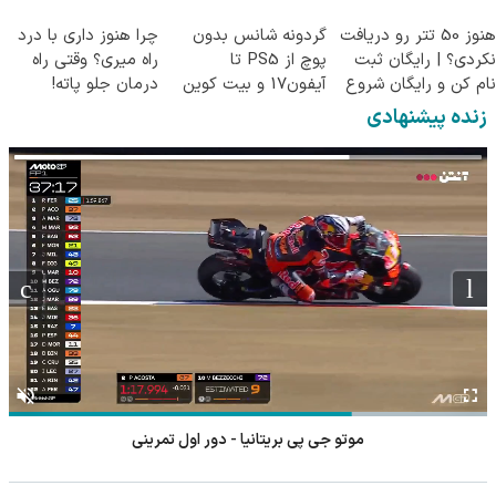
پرسش‌نامه)
هنوز 50 تتر رو دریافت
گردونه شانس بدون
چرا هنوز داری با درد
نکردی؟ | رایگان ثبت
پوچ از PS5 تا
راه میری؟ وقتی راه
نام کن و رایگان شروع
آیفون17 و بیت کوین
درمان جلو پاته!
کن!
🔥
زنده پیشنهادی
موتو جی پی بریتانیا - دور اول تمرینی