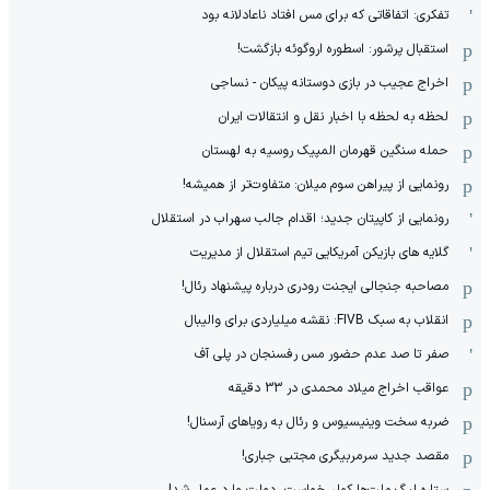
تفکری: اتفاقاتی که برای مس افتاد ناعادلانه بود
استقبال پرشور: اسطوره اروگوئه بازگشت!
اخراج عجیب در بازی دوستانه پیکان - نساجی
لحظه به لحظه با اخبار نقل و انتقالات ایران
حمله سنگین قهرمان المپیک روسیه به لهستان
رونمایی از پیراهن سوم میلان: متفاوت‌تر از همیشه!
رونمایی از کاپیتان جدید؛ اقدام جالب سهراب در استقلال
گلایه های بازیکن آمریکایی تیم استقلال از مدیریت
مصاحبه جنجالی ایجنت رودری درباره پیشنهاد رئال!
انقلاب به سبک FIVB: نقشه میلیاردی برای والیبال
صفر تا صد عدم حضور مس رفسنجان در پلی آف
عواقب اخراج میلاد محمدی در 33 دقیقه
ضربه سخت وینیسیوس و رئال به رویاهای آرسنال!
مقصد جدید سرمربیگری مجتبی جباری!
ستاره لیگ ملت‌ها کولر خواست، دولت وارد عمل شد!