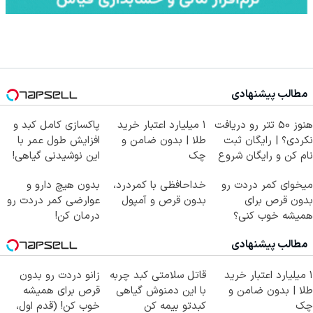
مطالب پیشنهادی
هنوز 50 تتر رو دریافت
۱ میلیارد اعتبار خرید
پاکسازی کامل کبد و
نکردی؟ | رایگان ثبت
طلا | بدون ضامن و
افزایش طول عمر با
نام کن و رایگان شروع
چک
این نوشیدنی گیاهی!
کن!
کلیک جهت خرید
میخوای کمر دردت رو
خداحافظی با کمردرد،
بدون هیچ دارو و
بدون قرص برای
بدون قرص و آمپول
عوارضی کمر دردت رو
همیشه خوب کنی؟
درمان کن!
(◂پرسش‌نامه رو پر
(پرسش‌نامه)
مطالب پیشنهادی
کن)
۱ میلیارد اعتبار خرید
قاتل سلامتی کبد چربه
زانو دردت رو بدون
طلا | بدون ضامن و
با این دمنوش گیاهی
قرص برای همیشه
چک
کبدتو بیمه کن
خوب کن! (قدم اول،