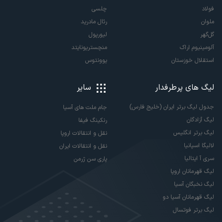
فولاد
چلسی
ملوان
رئال مادرید
گل‌گهر
لیورپول
آلومینیوم اراک
منچستریونایتد
استقلال خوزستان
یوونتوس
لیگ های پرطرفدار
سایر
جدول لیگ برتر ایران (خلیج فارس)
جام ملت های آسیا
لیگ آزادگان
رنکینگ فیفا
لیگ برتر انگلیس
نقل و انتقالات اروپا
لالیگا اسپانیا
نقل و انتقالات ایران
سری آ ایتالیا
پاری سن ژرمن
لیگ قهرمانان اروپا
لیگ نخبگان آسیا
لیگ قهرمانان آسیا دو
لیگ برتر فوتسال