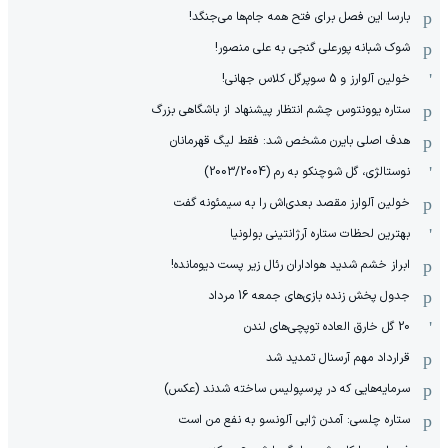
بارسا این فصل برای فتح همه جام‌ها می‌جنگد!
شوک شبانه پورعلی گنجی به علی منصور!
خولین آلوارز و 5 سوپرگل کلاس جهانی!
ستاره یوونتوس چشم انتظار پیشنهاد از باشگاهی بزرگ
هدف اصلی بایرن مشخص شد: فقط لیگ قهرمانان
نوستالژی، گل شوچنکو به رم (2003/2004)
خولین آلوارز مقصد بعدی‌اش را به سیمئونه گفت
بهترین لحظات ستاره آرژانتینی بولونیا
ابراز خشم شدید هواداران رئال زیر پست دیومانده!
جدول پخش زنده بازی‌های جمعه 16 مرداد
20 گل خارق العاده توپچی‌های لندن
قرارداد مهم آرسنال تمدید شد
سرمایه‌هایی که در پرسپولیس ساخته شدند (عکس)
ستاره چلسی: آمدن ژابی آلونسو به نفع من است