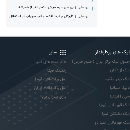
رونمایی از پیراهن سوم میلان: متفاوت‌تر از همیشه!
رونمایی از کاپیتان جدید؛ اقدام جالب سهراب در استقلال
لیگ های پرطرفدار
سایر
جدول لیگ برتر ایران (خلیج فارس)
جام ملت های آسیا
لیگ آزادگان
رنکینگ فیفا
لیگ برتر انگلیس
نقل و انتقالات اروپا
لالیگا اسپانیا
نقل و انتقالات ایران
سری آ ایتالیا
پاری سن ژرمن
لیگ قهرمانان اروپا
لیگ نخبگان آسیا
لیگ قهرمانان آسیا دو