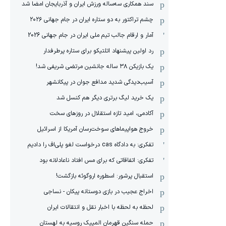
سند همکاری سه‌ساله‌ ‌ورزش ایران و آذربایجان امضا شد
چشم تراکتور به دو ستاره ایران در جام جهانی ۲۰۲۶
آمار و ارقام جالب تیم ملی ایران در جام جهانی 2026
رد اولین پیشنهاد اتلتیکو برای ستاره پرطرفدار
یک بازیکن ۳۸ ساله جانشین مرتضی شریفی شد!
آسیب‌دیدگی شدید مدافع جوان در پیکانشهر
یک خرید لیگ برتری دیگر هم کنسل شد
آکادمی، امید تازه استقلال در روزهای سخت
خروج هواپیماهای سوخت‌رسان آمریکا از اسرائیل
تفکری: به دادگاه cas درخواست لغو پلی‌اف را دادیم
تفکری: اتفاقاتی که برای مس افتاد ناعادلانه بود
استقبال پرشور: اسطوره اروگوئه بازگشت!
اخراج عجیب در بازی دوستانه پیکان - نساجی
لحظه به لحظه با اخبار نقل و انتقالات ایران
حمله سنگین قهرمان المپیک روسیه به لهستان