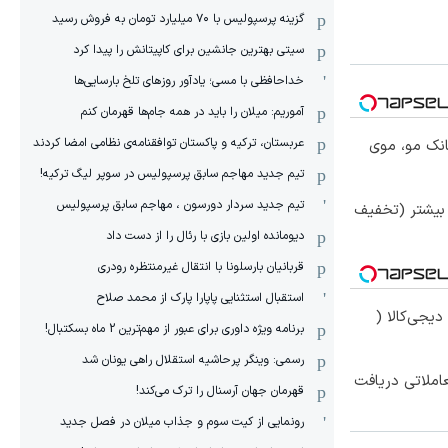
گزینه پرسپولیس با ۷۰ میلیارد تومان به فروش رسید
سیتی بهترین جانشین برای کاپیتانش را پیدا کرد
خداحافظی با مسی؛ یادآور روزهای تلخ بارسایی‌ها
آموریم: میلان را باید در همه جام‌ها قهرمان کنم
عربستان، ترکیه و پاکستان توافقنامه‌ی نظامی امضا کردند
انک مو، موی
تیم جدید مهاجم سابق پرسپولیس در سوپر لیگ ترکیه!
تیم جدید سردار دورسون ، مهاجم سابق پرسپولیس
 بیشتر (تخفیف
دیومانده اولین بازی با رئال را از دست داد
قربانیان بارسلونا با انتقال غیرمنتظره رودری
استقبال استثنایی پاپارا پارک از محمد صلاح
یجی‌کالا (
برنامه ویژه داوری برای عبور از مهم‌ترین 2 ماه بسکتبال!
رسمی: وینگر پرحاشیه استقلال راهی یونان شد
املاتی دریافت
قهرمان جهان آرسنال را ترک می‌کند!
رونمایی از کیت سوم و جذاب میلان در فصل جدید