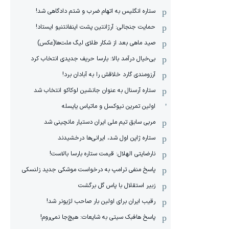
ستاره انگلیس به اتهام ضرب و شتم دادگاهی شد!
حمایت جنجالی: آرژانتین پشت اینفانتنیو ایستاد!
صید ماهی بعد از شکار طلای لیگ ملت‌ها(عکس)
بی‌خیال درآمد بالا: بارسا حریف جدیدی انتخاب کرد
آرزومندی گارد خلاقش را به آبادان برد!
ستاره آرسنال به عنوان جانشین لوکاکو انتخاب شد
اولین تمرین نیوکسل و ماتیاس یایسله
مربی سابق تیم ملی ایران دستیار مانچینی شد
ستاره ژاپن اول شد، ایرانی‌ها درخشیدند
نارضایتی الهلال: قیمت ستاره بارسا بالاست!
پاسخ منفی ترامپ به درخواست موشکی جدید زلنسکی
زبیر استقلال با پاس گل برگشت
رقیب ایران برای اولین بار صاحب لژیونر شد!
پاسخ هافبک سیتی به شایعات: هیچ‌جا نمی‌روم!