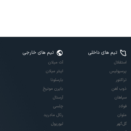
تیم های داخلی
تیم های خارجی
استقلال
آث میلان
پرسپولیس
اینتر میلان
تراکتور
بارسلونا
ذوب آهن
بایرن مونیخ
سپاهان
آرسنال
فولاد
چلسی
ملوان
رئال مادرید
گل‌گهر
لیورپول