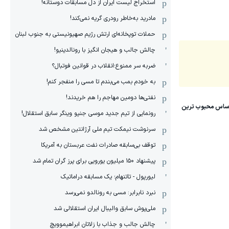
استخراج لیست ایران از دل مسابقات دوستانه!
مادرید به‌خاطر رودری گریه نمی‌کند!
حملات توپخانه‌ای ارتش رژیم صهیونیستی به جنوب لبنان
چالش جالب و هیجان انگیز با رونالدینیو!
ضربه سر ممنوع؛انقلاب در قوانین فوتبال؟
به خودم بمب می‌بندم تا مسی را منفجر کنم!
نفتی‌ها دومین مهاجم را هم خریدند!
رونمایی از تیم جدید موسی جنپو وینگر سابق استقلال!
سرنوشت نیمکت تیم ملی آرژانتین مشخص شد
توقف بی‌سابقه صادرات نفت عربستان به آمریکا
پیشنهاد ۱۵۰ میلیون یورویی برای پرز گران تمام شد
لیورپول - تاتنهام؛ یک مسابقه دراماتیک
نبرد نابرابر: مسی به رونالدو نمی‌رسد
ملی‌پوش سابق والیبال ایران استقلالی شد
چالش جالب و جذاب با زلاتان ابراهیموویچ