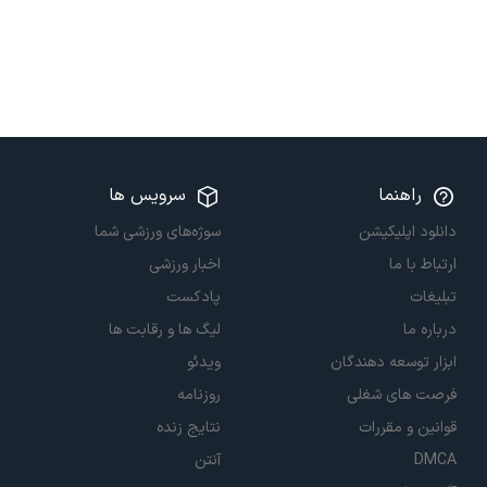
راهنما
سرویس ها
دانلود اپلیکیشن
سوژه‌های ورزشی شما
ارتباط با ما
اخبار ورزشی
تبلیغات
پادکست
درباره ما
لیگ ها و رقابت ها
ابزار توسعه دهندگان
ویدئو
فرصت های شغلی
روزنامه
قوانین و مقررات
نتایج زنده
DMCA
آنتن