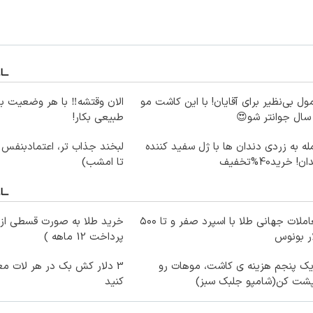
ول بی‌نظیر برای آقایان! با این کاشت مو
الان وقتشه‼️ با هر وضعیت ب
طبیعی بکار!
ه به زردی دندان ها با ژل سفید کننده
لبخند جذاب تر، اعتمادبنفس
ن! خرید40%تخفیف
تا امشب)
معاملات جهانی طلا با اسپرد صفر و تا ۵۰۰
خرید طلا به صورت قسطی از د
ر بونوس
پرداخت 12 ماهه )
یک پنجم هزینه ی کاشت، موهات رو
3 دلار کش بک در هر لات مع
پشت کن(شامپو جلبک سبز)
کنید