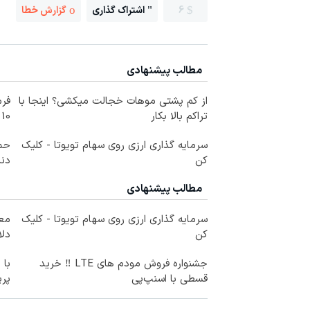
6
اشتراک گذاری
گزارش خطا
مطالب پیشنهادی
از کم پشتی موهات خجالت میکشی؟ اینجا با
فرم
تراکم بالا بکار
10 سال جوانتر شو😍
سرمایه گذاری ارزی روی سهام تویوتا - کلیک
حمل
کن
دندا
مطالب پیشنهادی
سرمایه گذاری ارزی روی سهام تویوتا - کلیک
کن
دلا
جشنواره فروش مودم های LTE ‼️ خرید
با 
قسطی با اسنپ‌پی
پر