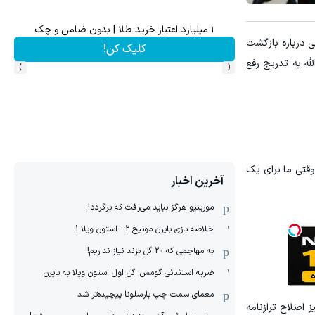
۱ میلیارد اعتبار خرید طلا | بدون ضامن و چک
ش سهام گوگل سود کسب کنی؟
پاسخ به پرسشی درباره بازگشت
کلیک کن!
›
‹
ان‌شاءالله به تدریج رفع
وقتی ما برای یک
آخرین اخبار
مورینیو هرگز نباید می‌رفت که برگردد!
خلاصه بازی بایرن مونیخ 2 - استون ویلا 1
به مهاجمی که 20 گل بزند نیاز نداریم!
ضربه استثنائی گومس؛ گل اول استون ویلا به بایرن
معمای سمت چپ بارسلونا پیچیده‌تر شد
 اصلاح ترازنامه