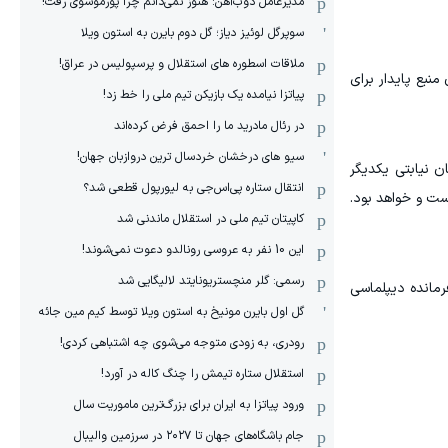
مدیرعامل ذوب‌آهن: هنوز نمی‌دانم چرا پورموسوی رفت!
سوپرگل لوئیز دیاز؛ گل دوم بایرن به استون ویلا
ملاقات اسطوره های استقلال و پرسپولیس در عراق!
نبع پایدار برای
پیاتزا نیامده یک بازیکن تیم ملی را خط زد!
در رئال مادرید ما را احمق فرض کرده‌اند
سیو های درخشان خردسال ترین دروازبان جهان!
ن نیابتی یکدیگر
انتقال ستاره پی‌اس‌جی به لیورپول قطعی شد؟
ت و خواهد بود.
کاپیتان تیم ملی در استقلال ماندنی شد
این 10 نفر به عروسی رونالدو دعوت نمی‌شوند!
رسمی: گلر منچستریونایتد لالیگایی شد
رمانده دیپلماسی
گل اول بایرن مونیخ به استون ویلا توسط کیم مین جائه
رودری، به زودی متوجه می‌شوی چه اشتباهی کردی!
استقلال ستاره تیمش را چنگ کاله در آورد!
ورود پیاتزا به ایران برای بزرگ‌ترین ماموریت سال
جام باشگاه‌های جهان تا ۲۰۲۷ در سرزمین والیبال