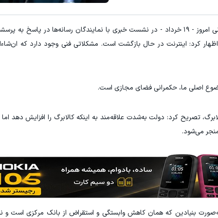
E با اسپرد از صفر پیپ
میدونستی میتونی از بالا رفتن ارز
به گزارش ورزش سه و به نقل از ایسنا، فاطمه مهاجرانی امروز - ۱۹ خرداد - در نشست خبری با نمایندگان رسانه‌ها در 
ثبت نام کنید
ثبت نام کنید
ترنت بین‌الملل به وضعیت پیش از دی‌ماه ۱۴۰۴، اظهار کرد: اینترنت در حال‌ بازگشت است‌. مشکلاتی فنی وجود دارد که 
وضوع اصلی ما، حکمرانی فضای مجازی است.
برگ، تصریح کرد: دولت به‌شدت علاقه‌مند به اینکه کالابرگ را افزایش دهد اما 
منجر می‌شود.
ه‌صورت بنیادین که همان کاهش وابستگی و استقراض از بانک مرکزی است و نیز