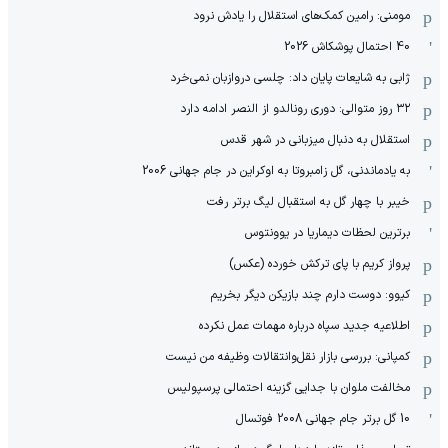
مومنی: رامین کمک‌های استقلال را یادش نرود
40 احتمال پوشکاش 2026
ژابی به شایعات پایان داد: چلسی دروازبان نمی‌خرد
۳۲ روز متوالی: دوری رونالدو از النصر ادامه دارد
استقلال به دنبال میزبانی در شهر قدس
به یادماندنی، گل زامبروتا به اوکراین در جام جهانی 2006
خیبر با چهار گل به استقبال لیگ برتر رفت
برترین لحظات دیماریا در یوونتوس
پرواز کریم با پای ترکش خورده (عکس)
کیوو: دوست دارم چند بازیکن دیگر بخریم
اطلاعیه جدید سپاه درباره مهمات عمل نکرده
کمپانی: بررسی بازار نقل‌وانتقالات وظیفه من نیست
مخالفت ملوان با جدایی گزینه احتمالی پرسپولیس
10 گل برتر جام جهانی 2008 فوتسال