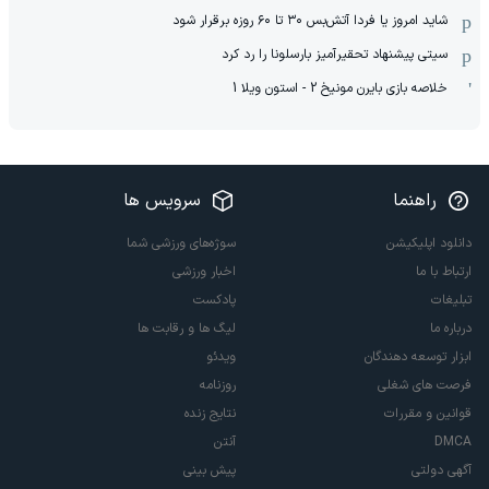
شاید امروز یا فردا آتش‌بس ۳۰ تا ۶۰ روزه برقرار شود
سیتی پیشنهاد تحقیرآمیز بارسلونا را رد کرد
خلاصه بازی بایرن مونیخ 2 - استون ویلا 1
راهنما
سرویس ها
دانلود اپلیکیشن
سوژه‌های ورزشی شما
ارتباط با ما
اخبار ورزشی
تبلیغات
پادکست
درباره ما
لیگ ها و رقابت ها
ابزار توسعه دهندگان
ویدئو
فرصت های شغلی
روزنامه
قوانین و مقررات
نتایج زنده
DMCA
آنتن
آگهی دولتی
پیش بینی