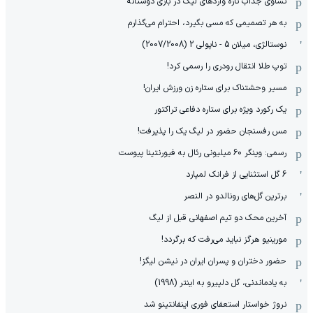
تساوی جذاب تازه واردهای لیگ در بازی دوستانه
به هر تصمیمی که مسی بگیرد، احترام می‌گذارم
نوستالژی، میلان 5 - ناپولی 2 (2007/2008)
توپ طلا انتقال رودری را رسمی کرد!
مسیر وحشتناک برای ستاره زن ورزش ایران!
یک رکورد ویژه برای ستاره دفاعی تراکتور
مس رفسنجان حضور در لیگ یک را پذیرفت!
رسمی: وینگر 60 میلیونی رئال به فیورنتینا پیوست
6 گل استثنایی از فرانک لمپارد
برترین گل‌های رونالدو در النصر
آخرین محک دو تیم اصفهانی قبل از لیگ
مورینیو هرگز نباید می‌رفت که برگردد!
حضور دختران و پسران ایران در نیشن لیگز!
به یادماندنی، گل دلپیرو به اینتر (1998)
نروژ خواستار استعفای فوری اینفانتینو شد