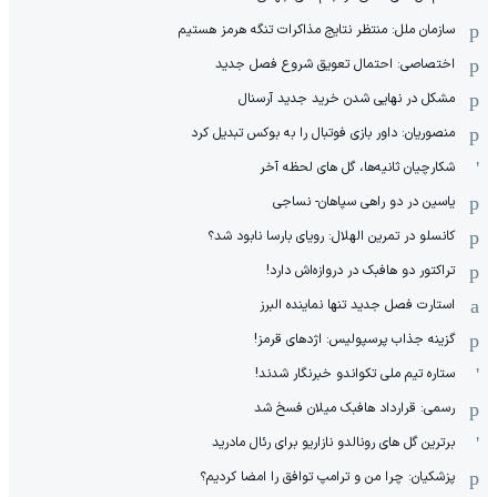
سازمان ملل: منتظر نتایج مذاکرات تنگه هرمز هستیم
اختصاصی: احتمال تعویق شروع فصل جدید
مشکل در نهایی شدن خرید جدید آرسنال
منصوریان: داور بازی فوتبال را به بوکس تبدیل کرد
شکارچیان ثانیه‌ها، گل های لحظه آخر
یاسین در دو راهی سپاهان- نساجی
کانسلو در تمرین الهلال: رویای بارسا نابود شد؟
تراکتور دو هافبک در دروازه‌اش دارد!
استارت فصل جدید تنها نماینده البرز
گزینه جذاب پرسپولیس: اژدهای قرمز!
ستاره تیم ملی تکواندو خبرنگار شدند!
رسمی: قرارداد هافبک میلان فسخ شد
برترین گل های رونالدو نازاریو برای رئال مادرید
پزشکیان: چرا من و ترامپ توافق را امضا کردیم؟