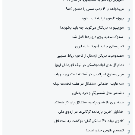
می‌خواهم با 4 بمب مسی را منفجر کنم!
پروژه تایفون ترکیه کلید خورد
مورینیو به بازیکنان می‌گوید چه باید بخورند!
استوک سعید روی دروازه‌ها قفل شد
تحریم‌های جدید آمریکا علیه ایران
مصدومیت بازیکن آرسنال از ناحیه رباط صلیبی
تمام گل های لواندوفسکی در لیگ قهرمانان اروپا
مربی مطرح اسپانیایی در آستانه دستیاری سهراب
سه غایب احتمالی استقلال در هفته نخست لیگ
ناشناس مثل شمس‌آذرِ وحید رضایی
همه برای باز شدن پنجره استقلال پای کار هستند
خشایار آخرین بازمانده گرگانی‌ها در اردوی ملی
کادوی تولد 40 سالگی آدان: بازگشت به استقلال!
تصمیم طارمی جدی است!