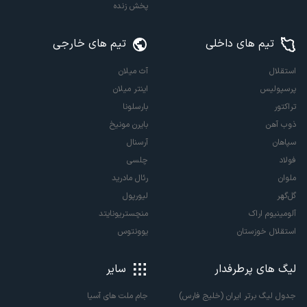
پخش زنده
تیم های داخلی
تیم های خارجی
استقلال
آث میلان
پرسپولیس
اینتر میلان
تراکتور
بارسلونا
ذوب آهن
بایرن مونیخ
سپاهان
آرسنال
فولاد
چلسی
ملوان
رئال مادرید
گل‌گهر
لیورپول
آلومینیوم اراک
منچستریونایتد
استقلال خوزستان
یوونتوس
لیگ های پرطرفدار
سایر
جدول لیگ برتر ایران (خلیج فارس)
جام ملت های آسیا