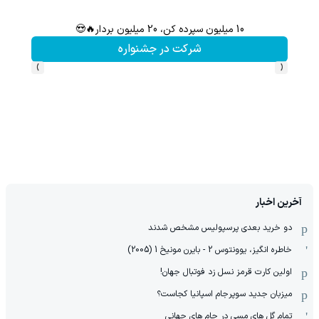
10 میلیون سپرده کن، 20 میلیون بردار🔥😍
گردونه شانس بدون 
شرکت در جشنواره
›
‹
آخرین اخبار
دو خرید بعدی پرسپولیس مشخص شدند
خاطره انگیز، یوونتوس 2 - بایرن مونیخ 1 (2005)
اولین کارت قرمز نسل زد فوتبال جهان!
میزبان جدید سوپرجام اسپانیا کجاست؟
تمام گل های مسی در جام های جهانی