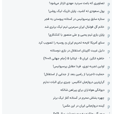
تصاویری که باعث سردرد مهدی تارتار می‌شود!
پول سعودی ته کشید، پایان تاریک لیگ روشن!
ستاره سابق پرسپولیس در آستانه پیوستن به فجر
خانم گل فوتبال ایران سرمربی تیم لیگ برتری شد
پایان بازی تیم یحیی و علی منصور با کتک‌کاری!
سنای آمریکا لایحه تحریم ایران و روسیه را تصویب کرد
دلیل غیبت کاپیتان استقلال در بازی دوستانه
خاطره انگیز، ایران 5 - ایتالیا 5 (جام جهانی 2008)
اولین تجربه نوری، فردا مقابل پرسپولیس!
حمایت تاجرنیا از رامین بعد از جدایی از استقلال!
گران‌ترین دروازه‌بان انگلیس: چیزی برای اثبات ندارم
دیوانگی هواداران برای پیراهن شالکه
چهره بشاش محرم در آستانه آغاز لیگ برتر
آینده دروازه‌بانی ایران در این عکس!
سوپرگل رونالدو به سمپدوریا در سال 2019