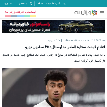
شنبه ۱۷ مرداد
-
01:00
جستجو
ورود
اپلیکیشن اندروید ورزش سه
کد:
2366468
19 خرداد 1405 ساعت 13:41
36.2K
بازدید
اعلام قیمت ستاره آلمانی به آرسنال: 65 میلیون یورو
با باز شدن پنجره نقل و انتقالات در تاریخ ۱۵ ژوئن، جذب یک مدافع چپ جدید در دستور
کار آرسنال قرار گرفته است.