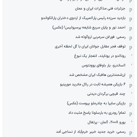
جزئیات فنی مذاکرات ایران و عمان
بازدید سرزده رئیس پارالمپیک از اردوی دختران پاراتکواندو
احمد نور و پایان سریع شایعه پرسپولیس! (عکس)
رسمی: فورلان سرمربی اروگوئه شد
توقف فجر مقابل جوانان ایران با گل لحظه آخری
رونالدو در یونایتد، انفجار یک نبوغ
الساندرو، یار باوفای یوونتوس
ارزشمندترین هافبک ایران مشخص شد
6 بازیکن همیشه ثابت در رئال مادرید مورینیو
چند قیچی برگردان دیدنی
بازیکن سایپا به چادرملو پیوست (عکس)
تمام! رودری به بارسلونا پاسخ مثبت داد
یورو 2008، آلمان - پرتغال
رسمی: خرید جدید خیبر خرم‌آباد از نساجی آمد