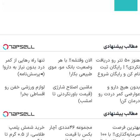
مطالب پیشنهادی
هنوز 50 تتر رو دریافت
الان وقتشه‼️ با هر
تنها راه رهایی از کمر
نکردی؟ | رایگان ثبت
وضعیت بانک مو، موی
درد بدون نیاز به دارو!
نام کن و رایگان شروع
طبیعی بکار!
(◂پرسش‌نامه)
کن!
بدون هیچ دارو و
ماشین اصلاح شارژی
لوازم ورزشی خفن رو
عوارضی کمر دردت رو
(قیمت باورنکردنی تا
اقساطی بخر!
درمان کن!
امشب)
(پرسش‌نامه)
مطالب پیشنهادی
بهترین فرصت
مجموعه ۴۶عددی آچار
خرید شمش پلمپ
سرمایه‌گذاری‼️ با 100
بکس با قیمت
طلاسی، از ۰.۵ گرم تا