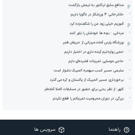
مدافع سابق تراکتور به تیمش بازگشت
خانلرخانی: ۴ ورزشکار در ناگویا داریم
آموریم خیلی زود من را شگفت‌زده کرد
مردانی، : بچه ها خودشان را باور کنند
ورزشگاه پارس آماده میزبانی از حریفان فجر
حجی زواره:تیم آینده داری در اختیار داریم
حاجی موسایی: تمرینات فشرده‌ای دارم
سلیمی: مسیر کسب سهمیه المپیک دشوار است
برخورداری: مسیر المپیک از پاکستان و کره می گذرد
کلهر: از نظر بدنی برای حضور در مسابقات کاملا آماده‌ام
بزرگی: در دوران محرومیت تمریناتم را قطع نکردم
راهنما
سرویس ها