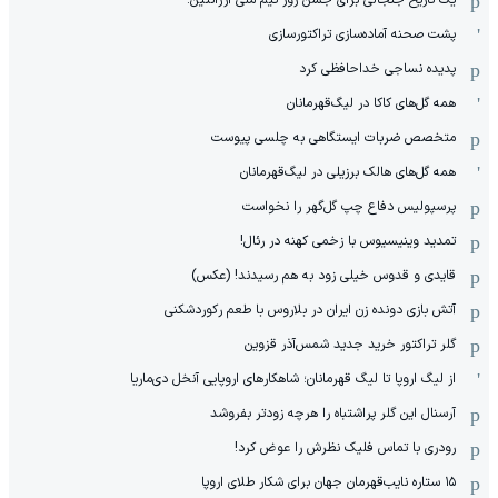
یک تاریخ جنجالی برای جشن روز تیم ملی آرژانتین!
پشت صحنه آماده‌سازی تراکتورسازی
پدیده نساجی خداحافظی کرد
همه گل‌های کاکا در لیگ‌قهرمانان
متخصص ضربات ایستگاهی به چلسی پیوست
همه گل‌های هالک برزیلی در لیگ‌قهرمانان
پرسپولیس دفاع چپ گل‌گهر را نخواست
تمدید وینیسیوس با زخمی کهنه در رئال!
قایدی و قدوس خیلی زود به هم رسیدند! (عکس)
آتش بازی دونده زن ایران در بلاروس با طعم رکوردشکنی
گلر تراکتور خرید جدید شمس‌آذر قزوین
از لیگ اروپا تا لیگ قهرمانان؛ شاهکارهای اروپایی آنخل دی‌ماریا
آرسنال این گلر پراشتباه را هرچه زودتر بفروشد
رودری با تماس فلیک نظرش را عوض کرد!
١۵ ستاره نایب‌قهرمان جهان برای شکار طلای اروپا