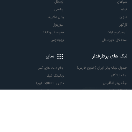
سپاهان
آرسنال
فولاد
چلسی
ملوان
رئال مادرید
گل‌گهر
لیورپول
آلومینیوم اراک
منچستریونایتد
استقلال خوزستان
یوونتوس
لیگ های پرطرفدار
سایر
جدول لیگ برتر ایران (خلیج فارس)
جام ملت های آسیا
لیگ آزادگان
رنکینگ فیفا
لیگ برتر انگلیس
نقل و انتقالات اروپا
لالیگا اسپانیا
نقل و انتقالات ایران
سری آ ایتالیا
پاری سن ژرمن
لیگ قهرمانان اروپا
لیگ نخبگان آسیا
لیگ قهرمانان آسیا دو
لیگ برتر فوتسال