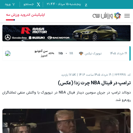
پنجشنبه ۱۵ مرداد
-
21:44
جستجو
ورود
اپلیکیشن اندروید ورزش سه
سن آنتونیو
19 خرداد 1405
نیویورک نیکس
111
-
115
اسپرز
کد:
2366481
19 خرداد 1405 ساعت 14:16
17.5K
بازدید
ترامپ در فینال NBA چرت زد! (عکس)
دونالد ترامپ در جریان سومین دیدار فینال NBA در نیویورک با واکنش منفی تماشاگران
روبه‌رو شد.