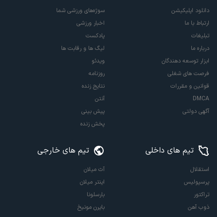
دانلود اپلیکیشن
سوژه‌های ورزشی شما
ارتباط با ما
اخبار ورزشی
تبلیغات
پادکست
درباره ما
لیگ ها و رقابت ها
ابزار توسعه دهندگان
ویدئو
فرصت های شغلی
روزنامه
قوانین و مقررات
نتایج زنده
DMCA
آنتن
آگهی دولتی
پیش بینی
پخش زنده
تیم های داخلی
تیم های خارجی
استقلال
آث میلان
پرسپولیس
اینتر میلان
تراکتور
بارسلونا
ذوب آهن
بایرن مونیخ