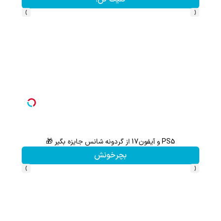
›
‹
PS5 و آیفون17 از گردونه شانس جایزه بگیر 🎁
از آیفون 17 تا پلی استیشن 5 جایزه ببر 🎮😍📱 | بازی کن ، گردونه بچرخون
بچرخونش
›
‹