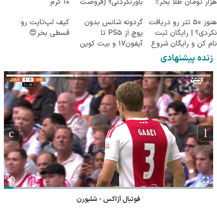
هزار تومان طلا بخر‼️
باورنکردنی!! (فروصت
۱۰ گرم
محدود)
هنوز 50 تتر رو دریافت
گردونه شانس بدون
کیف لپ‌تاپت رو
نکردی؟ | رایگان ثبت
پوچ از PS5 تا
قسطی بخر😍
نام کن و رایگان شروع
آیفون17 و بیت کوین
کن!
🔥
زنده پیشنهادی
فوتبال آژاکس - شلبورن