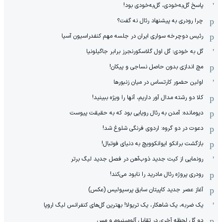
پاسخ گل‌به‌خودی، گل‌به‌خودی بود!
چرا رودری به پیشنهاد رئال نه گفت؟
رئیس دوچرخه سواری ایران در جلسه مهم کنفدراسیون آسیا
گل به خودی؛ گل اول گلاسکورنجرز برابر جاگیلونیا
مچ اندازی بدون حاصل نساجی و پیکان!
اولین حضور کارتساس در میان زنبورها
کلا دو‌ رشته مدال آور داریم، آنها را ویژه ببینید!
دیومانده: آمدن به رئال رویایی بود که به حقیقت پیوست
دعوت در دو گروه: اردوی فرنگی شلوغ شد!
بازگشت برانکو ایوانکوویچ به دنیای فوتبال!
رونمایی از کیت جدید ذوب‌آهن در فصل جدید لیگ برتر
رودری پروژه رئال مادرید را نابود می‌کند!
آغاز عصر جدید کاپیتان سابق پرسپولیس (عکس)
یک ضربه، یک شاهکار، یک تریولا! بهترین گل‌های کنفرانس لیگ اروپا
دو گل لحظه آخری در تقابل آلومینیوم و مس