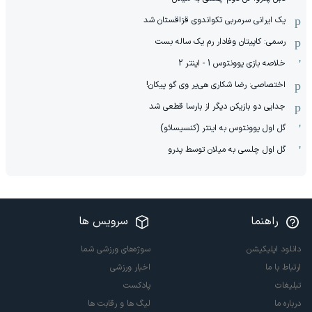
یک ایرانی سرمربی تکواندوی قزاقستان شد
رسمی: کاپیتان وفادار رم یک ساله بست
خلاصه بازی یوونتوس 1 - اینتر 2
اختصاصی: رضا شکاری هی‌یر وی‌ گو پیکان!
جدایی دو بازیکن دیگر از بارسا قطعی شد
گل اول یوونتوس به اینتر (کنسیسائو)
گل اول چلسی به میلان توسط پدرو
راهنما
سرویس ها
دانلود اپلیکیشن
سوژه‌های ورزشی شما
ارتباط با ما
اخبار ورزشی
تبلیغات
پادکست
درباره ما
لیگ ها و رقابت ها