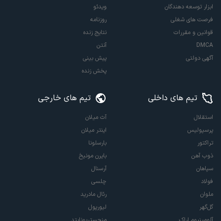
ابزار توسعه دهندگان
ویدئو
فرصت های شغلی
روزنامه
قوانین و مقررات
نتایج زنده
DMCA
آنتن
آگهی دولتی
پیش بینی
پخش زنده
تیم های داخلی
تیم های خارجی
استقلال
آث میلان
پرسپولیس
اینتر میلان
تراکتور
بارسلونا
ذوب آهن
بایرن مونیخ
سپاهان
آرسنال
فولاد
چلسی
ملوان
رئال مادرید
گل‌گهر
لیورپول
آلومینیوم اراک
منچستریونایتد