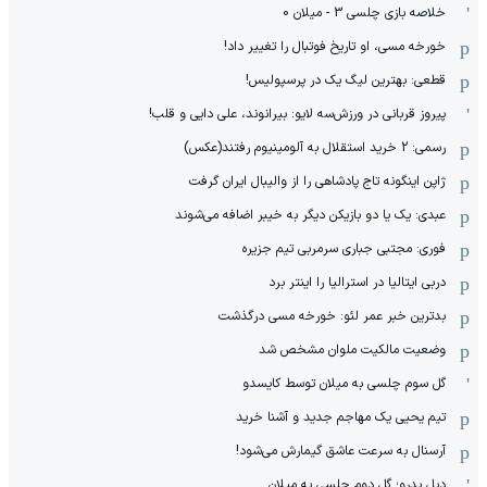
خلاصه بازی چلسی 3 - میلان 0
خورخه مسی، او تاریخ فوتبال را تغییر داد!
قطعی: بهترین لیگ یک در پرسپولیس!
پیروز قربانی در ورزش‌سه لایو: بیرانوند، علی دایی و قلب!
رسمی: 2 خرید استقلال به آلومینیوم رفتند(عکس)
ژاپن اینگونه تاج پادشاهی را از والیبال ایران گرفت
عبدی: یک یا دو بازیکن دیگر به خیبر اضافه می‌شوند
فوری: مجتبی جباری سرمربی تیم جزیره
دربی ایتالیا در استرالیا را اینتر برد
بدترین خبر عمر لئو: خورخه مسی درگذشت
وضعیت مالکیت ملوان مشخص شد
گل سوم چلسی به میلان توسط کایسدو
تیم یحیی یک مهاجم جدید و آشنا خرید
آرسنال به سرعت عاشق گیمارش می‌شود!
دبل پدرو؛ گل دوم چلسی به میلان