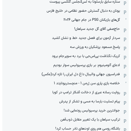
ستاره سابق بارسلونا به لس‌آنجلس گلکسی پیوست
یونان به دنبال گسترش حضور نظامی در خلیج فارس
گل‌های بازیکنان PSG در جام جهانی 2026
حاج‌صفی آقای گل جدید سپاهان!
سردار آزمون برای فصل جدید خط و نشان کشید
پاسخ مسعود پزشکیان به ورزش سه
کریک نگذاشت پی‌اس‌جی با برد به سوپرجام برود
ادعای آلومینیوم: بر بازی پرسپولیس سوار بودیم
فدراسیون جهانی والیبال داغ دل ایران را تازه کرد(عکس)
خلاصه بازی پاری سن ژرمن 1 - منچستریونایتد 1
روایت رسانه عبری از دخالت آشکار ترامپ در کوبا
پیام تسلیت بارسا به مسی و تشکر از پدرش
جوانترین خرید پرسپولیس رونمایی شد!
ترکیب سپاهان با یک تغییر مقابل ذوب‌آهن
باشگاه روسی هم روی اوت‌های نادر حساب کرد!