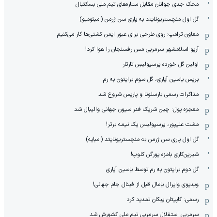
محک جدی ‌جوانان مقابل ستاره‌های تیم ملی بسکتبال
گل اول منچستریونایتد به پاری سن ژرمن (امبئومبو)
معاون ترامپ: روی طرحی برای عبور ایمن کشتی‌ها کار می‌کنیم
آریو اسلامشهر سرمربی مس رفسنجان را هوا کرد!
اولین گل خورده پرسپولیسِ تارتار
بریس یاسین آیاری، گل سوم برایتون به رم
مذاکرات رسمی بارسلونا و پاریس شروع شد
معجزه پول: چین شریک فدراسیون جهانی والیبال شد
مشت علیپور، پرسپولیس یک نیمه برتر!
گل اول پاری سن ژرمن به منچستریونایتد (امبایه)
شیرین‌کاری بامزه یورگن کلوپ!
گل دوم برایتون به رم توسط یاسین آیاری
ویدیوی وایرال یامال قبل از فینال جام جهانی!
رسمی: کاپیتان پیکان تمدید کرد
سرمربی استقلال سرمربی تیم ملی کشورش شد