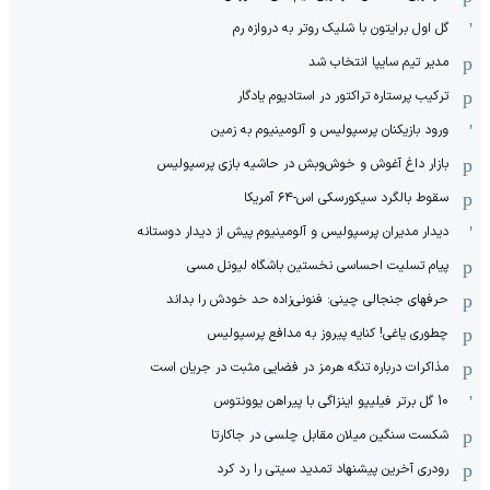
گل اول برایتون با شلیک روتر به دروازه رم
مدیر تیم سایپا انتخاب شد
ترکیب پرستاره تراکتور در استادیوم یادگار
ورود بازیکنان پرسپولیس و آلومینیوم به زمین
بازار داغ آغوش و خوش‌و‌بش در حاشیه بازی پرسپولیس
سقوط بالگرد سیکورسکی اس-۶۴ آمریکا
دیدار مدیران پرسپولیس و آلومینیوم پیش از دیدار دوستانه
پیام تسلیت احساسی نخستین باشگاه لیونل مسی
حرفهای جنجالی چینی: فنونی‌زاده حد خودش را بداند
چطوری یاغی! کنایه پیروز به مدافع پرسپولیس
مذاکرات درباره تنگه هرمز در فضایی مثبت در جریان است
10 گل برتر فیلیپو اینزاگی با پیراهن یوونتوس
شکست سنگین میلان مقابل چلسی در جاکارتا
رودری آخرین پیشنهاد تمدید سیتی را رد کرد