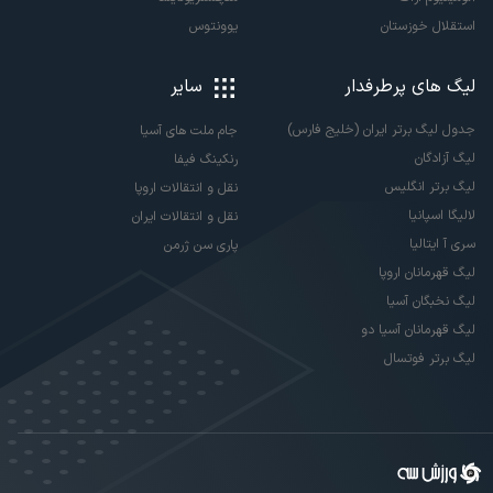
استقلال خوزستان
یوونتوس
لیگ های پرطرفدار
سایر
جدول لیگ برتر ایران (خلیج فارس)
جام ملت های آسیا
لیگ آزادگان
رنکینگ فیفا
لیگ برتر انگلیس
نقل و انتقالات اروپا
لالیگا اسپانیا
نقل و انتقالات ایران
سری آ ایتالیا
پاری سن ژرمن
لیگ قهرمانان اروپا
لیگ نخبگان آسیا
لیگ قهرمانان آسیا دو
لیگ برتر فوتسال