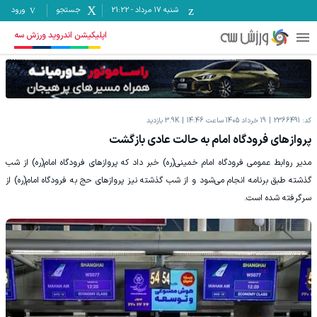
شنبه ۱۷ مرداد
-
21:22
جستجو
ورود
اپلیکیشن اندروید ورزش سه
کد:
2366491
19 خرداد 1405 ساعت 14:46
3.9K
بازدید
پروازهای فرودگاه امام به حالت عادی بازگشت
مدیر روابط عمومی فرودگاه امام خمینی(ره) خبر داد که پروازهای فرودگاه امام(ره) از شب
گذشته طبق برنامه انجام می‌شود و از شب گذشته نیز پروازهای حج به فرودگاه امام(ره) از
سرگرفته شده است.