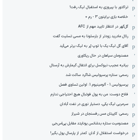
تراکتور با پیروزی به استقبال لیگ رفت!
خلاصه بازی برایتون 3 - رم 0
گل‌گهر در انتظار تایید مهم از ‌AFC
رئال مادرید زودتر از بارسلونا به مسی تسلیت گفت
آقای گل لیگ یک با توپ پُر به لیگ برتر می‌آید
مصدومان سپاهان در حال ریکاوری
بیانیه عجیب نیوکسل برای انتقال گیمارش به آرسنال
رسمی: ستاره پرسپولیس شاگرد ساکت شد
پرسپولیس 1 - آلومینیوم 1: اولین تساوی فصل
فلاح دوست: من به پول فوتبال هیچ احتیاجی ندارم
سرمربی لیگ یکی، دستیار نوری در نفت آبادان
رسمی: کاپیتان مس رفسنجان در شیراز
مصدومیت ستاره بدشانس یونایتد مقابل پی‌اس‌جی
درخواست استقلال از آدان: کمتر از پارسال پول بگیر!