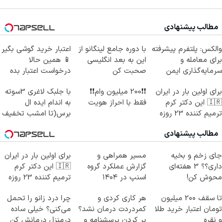
مطالب پیشنهادی
والکس: پلتفرم پیشرفته
با دوره جامع لینگانو از
اعتبار خرید گوشی بگیر
برای معامله و
این به بعد انگلیسی
📱 همین حالا
سرمایه‌گذاری ایمن
صحبت کن
درخواست اعتبار بده
🎯
برای اولین بار در ایران
❗❗200 میلیون وام❗❗
با جلبک لاغری 3سوته
🇮🇷 این دکتر کرم
فقط با احراز هویت
به اندام ایده ال
ترمیم کننده 23 روزه
برس(تا امشب تخفیف
ساخت!
ویژه)
مطالب پیشنهادی
جای زخم و بخیه
مسیر همراهی و
برای اولین بار در ایران
داری؟؟ 3 هفته‌ای
گزارش عملکرد گروه
🇮🇷 این دکتر کرم
محوش کن!
اسنپ در ۱۴۰۴
ترمیم کننده 23 روزه
ساخت!
تا سقف 2۰۰ میلیون
هر کاری کردی و
چرا درد زانو را تحمل
تومان اعتبار خرید طلا
کمردردت درمان نشد؟
می‌کنی؟ خیلی ساده
و نقره
پر کردن پرسشنامه و
درمنزل درمانش کن