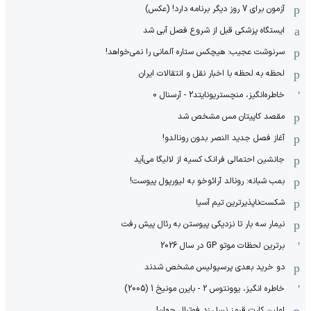
آزمون برای 7 روز دیگر برنامه دارد! (عکس)
ایستگاه پزشکی قبل از شروع فصل آبی شد
سرنوشت عجیب: هیچکس ستاره آلمانی را نمی‌خواهد!
لحظه به لحظه با اخبار نقل و انتقالات ایران
خاطره‌انگیز، منچستریونایتد2 - آرسنال 0
مقصد کاپیتان مس مشخص شد
آغاز فصل جدید النصر بدون رونالدو!
جانشین احتمالی فرانک کسیه از لالیگا می‌آید
بمب شبانه: رونالد آرائوخو به لیورپول پیوست!
شکست‌ناپذیرترین تیم آسیا
نیمار سه بار تا نزدیکی پیوستن به رئال پیش رفت
برترین لحظات موتو GP در سال 2026
دو خرید بعدی پرسپولیس مشخص شدند
خاطره انگیز، یوونتوس 2 - بایرن مونیخ 1 (2005)
اولین کارت قرمز نسل زد فوتبال جهان!