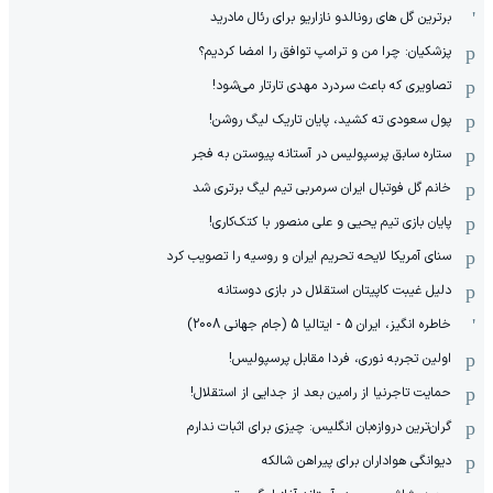
برترین گل های رونالدو نازاریو برای رئال مادرید
پزشکیان: چرا من و ترامپ توافق را امضا کردیم؟
تصاویری که باعث سردرد مهدی تارتار می‌شود!
پول سعودی ته کشید، پایان تاریک لیگ روشن!
ستاره سابق پرسپولیس در آستانه پیوستن به فجر
خانم گل فوتبال ایران سرمربی تیم لیگ برتری شد
پایان بازی تیم یحیی و علی منصور با کتک‌کاری!
سنای آمریکا لایحه تحریم ایران و روسیه را تصویب کرد
دلیل غیبت کاپیتان استقلال در بازی دوستانه
خاطره انگیز، ایران 5 - ایتالیا 5 (جام جهانی 2008)
اولین تجربه نوری، فردا مقابل پرسپولیس!
حمایت تاجرنیا از رامین بعد از جدایی از استقلال!
گران‌ترین دروازه‌بان انگلیس: چیزی برای اثبات ندارم
دیوانگی هواداران برای پیراهن شالکه