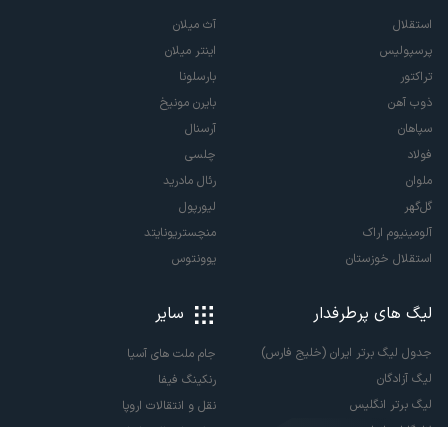
استقلال
آث میلان
پرسپولیس
اینتر میلان
تراکتور
بارسلونا
ذوب آهن
بایرن مونیخ
سپاهان
آرسنال
فولاد
چلسی
ملوان
رئال مادرید
گل‌گهر
لیورپول
آلومینیوم اراک
منچستریونایتد
استقلال خوزستان
یوونتوس
لیگ های پرطرفدار
سایر
جدول لیگ برتر ایران (خلیج فارس)
جام ملت های آسیا
لیگ آزادگان
رنکینگ فیفا
لیگ برتر انگلیس
نقل و انتقالات اروپا
لالیگا اسپانیا
نقل و انتقالات ایران