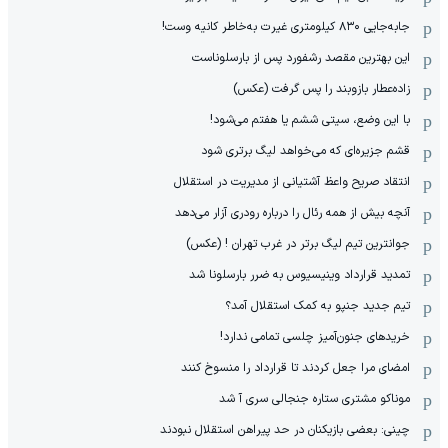
جابه‌جایی ۸۳۰ کیلومتری غیرت به‌خاطر کانیه وست!
این بهترین مقصد رشفورد پس از بارسلوناست
زاده‌عطار بازوبند را پس گرفت (عکس)
با این وضع، سیتی ششم یا هفتم می‌شود!
قشم جزیره‌ای که می‌خواهد لیگ برتری شود
انتقاد صریح واعظ آشتیانی از مدیریت در استقلال
آنچه بیش از همه رئال را درباره رودری آزار می‌دهد
جوانترین تیم لیگ برتر در غرب تهران ! (عکس)
تمدید قرارداد وینیسیوس به ضرر بارسلونا شد
تیم جدید جنپو به کمک استقلال آمد؟
خریدهای جنون‌آمیز چلسی تمامی ندارد!
امضای مرا جعل کردند تا قرارداد را منسوخ کنند
موناکو مشتری ستاره جنجالی سری آ شد
چینی: بعضی بازیکنان در حد پیراهن استقلال نبودند