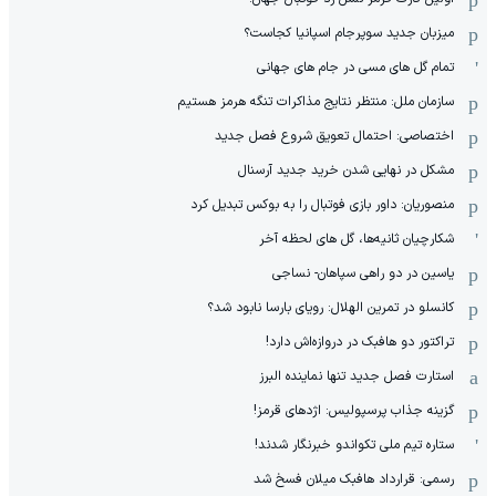
میزبان جدید سوپرجام اسپانیا کجاست؟
تمام گل های مسی در جام های جهانی
سازمان ملل: منتظر نتایج مذاکرات تنگه هرمز هستیم
اختصاصی: احتمال تعویق شروع فصل جدید
مشکل در نهایی شدن خرید جدید آرسنال
منصوریان: داور بازی فوتبال را به بوکس تبدیل کرد
شکارچیان ثانیه‌ها، گل های لحظه آخر
یاسین در دو راهی سپاهان- نساجی
کانسلو در تمرین الهلال: رویای بارسا نابود شد؟
تراکتور دو هافبک در دروازه‌اش دارد!
استارت فصل جدید تنها نماینده البرز
گزینه جذاب پرسپولیس: اژدهای قرمز!
ستاره تیم ملی تکواندو خبرنگار شدند!
رسمی: قرارداد هافبک میلان فسخ شد