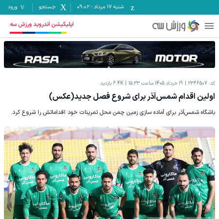
شنبه ۱۷ مرداد
-
09:02
جستجو
ورود
اپلیکیشن اندروید ورزش سه
کد:
2366507
19 خرداد 1405 ساعت 15:33
6.4K
بازدید
اولین اقدام شمس‌آذر برای شروع فصل جدید(عکس)
باشگاه شمس‌آذر برای آماده سازی زمین چمن محل تمرینات خود اقداماتش را شروع کرد.