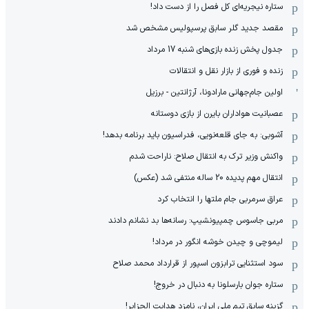
ستاره نیجریه‌ای کل فصل را از دست داد!
مقصد جدید گلر سابق پرسپولیس مشخص شد
جدول پخش زنده بازی‌های شنبه 17 مرداد
زنده و فوری از بازار نقل و انتقالات
اولین جام‌جهانی مارادونا، آرژانتین - برزیل
عصبانیت هواداران بایرن از بازی دوستانه
آشوبی: به جای قلعه‌نویی، فدراسیون باید برنامه بدهد!
واکنش وزیر ترک به انتقال صلاح: ناراحت شدم
انتقال مهم پدیده 20 ساله منتفی شد (عکس)
عراق سرمربی جام ملتها را انتخاب کرد
مربی جاسوس چمپیونشیپ: رسانه‌ها بد نشانم دادند
لیموچی و چیدن خوشه انگور در مرداد!
سود استثنایی ترابزون اسپور از قرارداد محمد صلاح
ستاره جوان بارسلونا به دنبال در خروج!
گزینه سابق تیم ملی ایران، نامزد هدایت الجزایر!