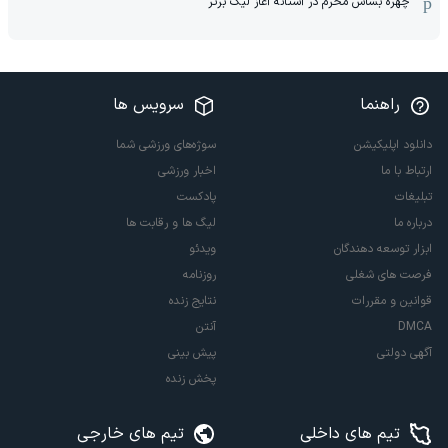
چهره بشاش محرم در آستانه آغاز لیگ برتر
راهنما
سرویس ها
دانلود اپلیکیشن
سوژه‌های ورزشی شما
ارتباط با ما
اخبار ورزشی
تبلیغات
پادکست
درباره ما
لیگ ها و رقابت ها
ابزار توسعه دهندگان
ویدئو
فرصت های شغلی
روزنامه
قوانین و مقررات
نتایج زنده
DMCA
آنتن
آگهی دولتی
پیش بینی
پخش زنده
تیم های داخلی
تیم های خارجی