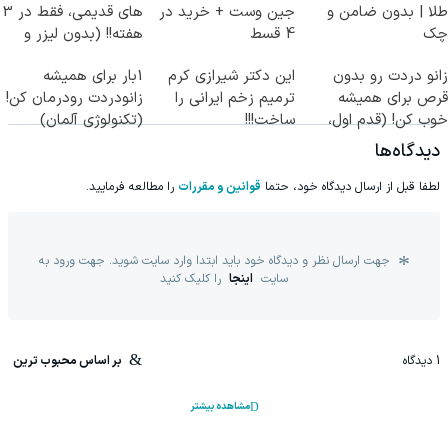
طلا | بدون ضامن و
جین وست + خرید در
های قدیمی، فقط در 3
چک
4 قسط
هفته!! (بدون لیزر و
جراحی)
زانو دردت رو بدون
این دکتر شیرازی کرم
1بار برای همیشه
قرص برای همیشه
ترمیم زخم ایرانی را
زانودردت رودرمان کن!
خوب کن! (قدم اول،
ساخت!!!
(تکنولوژی آلمان)
پرسش‌نامه)
◂پرسشنامه▸
دیدگاه‌ها
لطفا قبل از ارسال دیدگاه خود، حتما
قوانین و مقررات
را مطالعه فرمایید.
جهت ارسال نظر و دیدگاه خود باید ابتدا وارد سایت شوید. جهت ورود به
سایت
اینجا
را کلیک کنید
1
دیدگاه
بر اساس محبوب ترین
مشاهده بیشتر