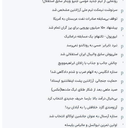
رونمایی از تیم جدید موسی جنپو وینگر سابق استقلال!
سرنوشت نیمکت تیم ملی آرژانتین مشخص شد
توقف بی‌سابقه صادرات نفت عربستان به آمریکا
پیشنهاد ۱۵۰ میلیون یورویی برای پرز گران تمام شد
لیورپول - تاتنهام؛ یک مسابقه دراماتیک
نبرد نابرابر: مسی به رونالدو نمی‌رسد
ملی‌پوش سابق والیبال ایران استقلالی شد
چالش جالب و جذاب با زلاتان ابراهیموویچ
ستاره انگلیس به اتهام ضرب و شتم دادگاهی شد!
حمایت جنجالی: آرژانتین پشت اینفانتنیو ایستاد!
صید ماهی بعد از شکار طلای لیگ ملت‌ها(عکس)
بی‌خیال درآمد بالا: بارسا حریف جدیدی انتخاب کرد
آرزومندی گارد خلاقش را به آبادان برد!
ستاره آرسنال به عنوان جانشین لوکاکو انتخاب شد
اولین تمرین نیوکسل و ماتیاس یایسله