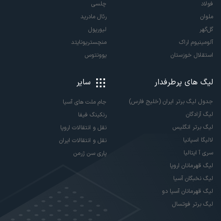
فولاد
چلسی
ملوان
رئال مادرید
گل‌گهر
لیورپول
آلومینیوم اراک
منچستریونایتد
استقلال خوزستان
یوونتوس
لیگ های پرطرفدار
سایر
جدول لیگ برتر ایران (خلیج فارس)
جام ملت های آسیا
لیگ آزادگان
رنکینگ فیفا
لیگ برتر انگلیس
نقل و انتقالات اروپا
لالیگا اسپانیا
نقل و انتقالات ایران
سری آ ایتالیا
پاری سن ژرمن
لیگ قهرمانان اروپا
لیگ نخبگان آسیا
لیگ قهرمانان آسیا دو
لیگ برتر فوتسال