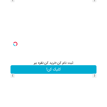
ثبت نام کن؛خرید کن؛نقره ببر
کلیک کن!
›
‹