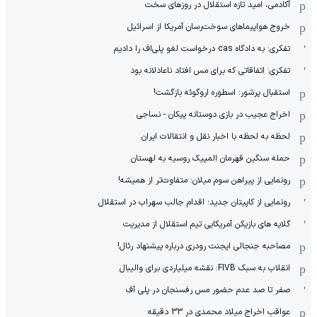
آکادمی، امید تازه استقلال در روزهای سخت
خروج هواپیماهای سوخت‌رسان آمریکا از اسرائیل
تفکری: به دادگاه cas درخواست لغو پلی‌اف را دادیم
تفکری: اتفاقاتی که برای مس افتاد ناعادلانه بود
استقبال پرشور: اسطوره اروگوئه بازگشت!
اخراج عجیب در بازی دوستانه پیکان - نساجی
لحظه به لحظه با اخبار نقل و انتقالات ایران
حمله سنگین قهرمان المپیک روسیه به لهستان
رونمایی از پیراهن سوم میلان: متفاوت‌تر از همیشه!
رونمایی از کاپیتان جدید؛ اقدام جالب سهراب در استقلال
گلایه های بازیکن آمریکایی تیم استقلال از مدیریت
مصاحبه جنجالی ایجنت رودری درباره پیشنهاد رئال!
انقلاب به سبک FIVB: نقشه میلیاردی برای والیبال
صفر تا صد عدم حضور مس رفسنجان در پلی آف
عواقب اخراج میلاد محمدی در 33 دقیقه