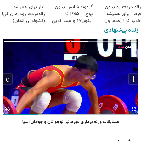
زانو دردت رو بدون
گردونه شانس بدون
1بار برای همیشه
قرص برای همیشه
پوچ از PS5 تا
زانودردت رودرمان کن!
خوب کن! (قدم اول،
آیفون17 و بیت کوین
(تکنولوژی آلمان)
پرسش‌نامه)
🔥
◂پرسشنامه▸
زنده پیشنهادی
مسابقات وزنه برداری قهرمانی نوجوانان و جوانان آسیا