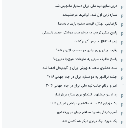
مربی سابق تیم ملی ایران دستیار مانچینی شد
ستاره ژاپن اول شد، ایرانی‌ها درخشیدند
نارضایتی الهلال: قیمت ستاره بارسا بالاست!
پاسخ منفی ترامپ به درخواست موشکی جدید زلنسکی
زبیر استقلال با پاس گل برگشت
رقیب ایران برای اولین بار صاحب لژیونر شد!
پاسخ هافبک سیتی به شایعات: هیچ‌جا نمی‌روم!
سند همکاری سه‌ساله‌ ‌ورزش ایران و آذربایجان امضا شد
چشم تراکتور به دو ستاره ایران در جام جهانی ۲۰۲۶
آمار و ارقام جالب تیم ملی ایران در جام جهانی 2026
رد اولین پیشنهاد اتلتیکو برای ستاره پرطرفدار
یک بازیکن ۳۸ ساله جانشین مرتضی شریفی شد!
آسیب‌دیدگی شدید مدافع جوان در پیکانشهر
یک خرید لیگ برتری دیگر هم کنسل شد