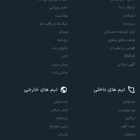
ارتباط با ما
اخبار ورزشی
تبلیغات
پادکست
درباره ما
لیگ ها و رقابت ها
ابزار توسعه دهندگان
ویدئو
فرصت های شغلی
روزنامه
قوانین و مقررات
نتایج زنده
DMCA
آنتن
آگهی دولتی
پیش بینی
پخش زنده
تیم های داخلی
تیم های خارجی
استقلال
آث میلان
پرسپولیس
اینتر میلان
تراکتور
بارسلونا
ذوب آهن
بایرن مونیخ
سپاهان
آرسنال