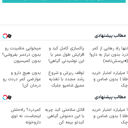
مطالب پیشنهادی
تنها راه رهایی از کمر
پاکسازی کامل کبد و
میخوایی ماشینت رو
درد بدون نیاز به دارو!
افزایش طول عمر با
بدون دردسر بفروشی؟
(◂پرسش‌نامه)
این نوشیدنی گیاهی!
بدون کمیسیون
کلیک جهت خرید
۱ میلیارد اعتبار خرید
توقف ریزش و شروع
بدون هیچ دارو و
طلا | بدون ضامن و
رشد مجدد با تغذیه
عوارضی کمر دردت رو
چک
عمیق شامپو جلبک
درمان کن!
اسپیرولینا
(پرسش‌نامه)
مطالب پیشنهادی
۱ میلیارد اعتبار خرید
قاتل سلامتی کبد چربه
کمردرد؟ راه‌حلش
طلا | بدون ضامن و
با این دمنوش گیاهی
اینجاست، نه توی
چک
کبدتو بیمه کن
داروخونه