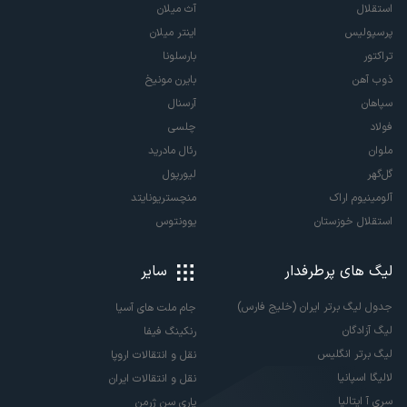
استقلال
آث میلان
پرسپولیس
اینتر میلان
تراکتور
بارسلونا
ذوب آهن
بایرن مونیخ
سپاهان
آرسنال
فولاد
چلسی
ملوان
رئال مادرید
گل‌گهر
لیورپول
آلومینیوم اراک
منچستریونایتد
استقلال خوزستان
یوونتوس
لیگ های پرطرفدار
سایر
جدول لیگ برتر ایران (خلیج فارس)
جام ملت های آسیا
لیگ آزادگان
رنکینگ فیفا
لیگ برتر انگلیس
نقل و انتقالات اروپا
لالیگا اسپانیا
نقل و انتقالات ایران
سری آ ایتالیا
پاری سن ژرمن