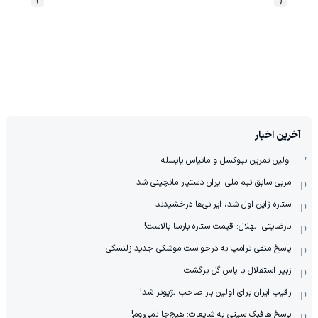
›
‹
آخرین اخبار
اولین تمرین نیوکسل و ماتیاس یایسله
مربی سابق تیم ملی ایران دستیار مانچینی شد
ستاره ژاپن اول شد، ایرانی‌ها درخشیدند
نارضایتی الهلال: قیمت ستاره بارسا بالاست!
پاسخ منفی ترامپ به درخواست موشکی جدید زلنسکی
زبیر استقلال با پاس گل برگشت
رقیب ایران برای اولین بار صاحب لژیونر شد!
پاسخ هافبک سیتی به شایعات: هیچ‌جا نمی‌روم!