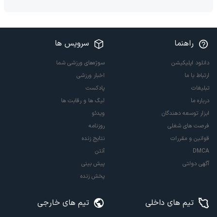
راهنما
سرویس ها
دانلود اپلیکیشن
سوژه‌های ورزشی شما
ارتباط با ما
اخبار ورزشی
تبلیغات
پادکست
درباره ما
لیگ ها و رقابت ها
ابزار توسعه دهندگان
ویدئو
فرصت های شغلی
روزنامه
قوانین و مقررات
نتایج زنده
DMCA
آنتن
آگهی دولتی
پیش بینی
پخش زنده
تیم های داخلی
تیم های خارجی