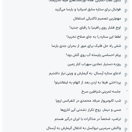
بدون عقب نشینی: همه تورنمنت‌های فیفا تحریمند!
فوتبال برای ستاره سابق اسپانیا و بارسا می‌گرید
مهم‌ترین تصمیم تاکتیکی استقلال
اوج فشار روی رافینیا با رقبای جدید!
لطفا این ستاره را به جای صلاح نخرید!
شش راه حل فلیک برای عبور از بحران جدی بارسا
پیام احساسی یایسله آب روی آتش بود!
روزبه دستیار نمادین سهراب کنار زمین
ادعای ستاره آرسنال: به گیمارش و وینی نیاز داشتیم
پرداختی فیفا به اردن بعد از اتهام به اینفانتینو!
جلسه تمرینی شیاطین سرخ
شب کابوس‌وار میلاد محمدی در کنفرانس اروپا
مسی و نیمار، زوج تکرار نشدنی آبی اناری‌ها
ترامپ: شخصاً در مذاکرات با ایران درگیر هستم
واکنش سرمربی نیوکسل به انتقال گیمارش به آرسنال