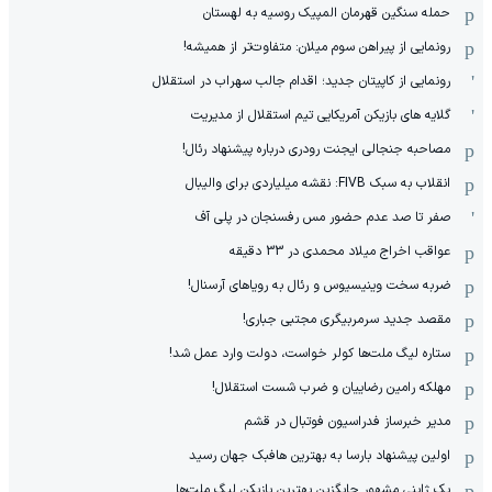
حمله سنگین قهرمان المپیک روسیه به لهستان
رونمایی از پیراهن سوم میلان: متفاوت‌تر از همیشه!
رونمایی از کاپیتان جدید؛ اقدام جالب سهراب در استقلال
گلایه های بازیکن آمریکایی تیم استقلال از مدیریت
مصاحبه جنجالی ایجنت رودری درباره پیشنهاد رئال!
انقلاب به سبک FIVB: نقشه میلیاردی برای والیبال
صفر تا صد عدم حضور مس رفسنجان در پلی آف
عواقب اخراج میلاد محمدی در 33 دقیقه
ضربه سخت وینیسیوس و رئال به رویاهای آرسنال!
مقصد جدید سرمربیگری مجتبی جباری!
ستاره لیگ ملت‌ها کولر خواست، دولت وارد عمل شد!
مهلکه رامین رضاییان و ضرب شست استقلال!
مدیر خبرساز فدراسیون فوتبال در قشم
اولین پیشنهاد بارسا به بهترین هافبک جهان رسید
یک ژاپنی مشهور جایگزین بهترین بازیکن لیگ ملت‌ها