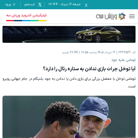
جمعه ۱۶ مرداد
-
13:44
جستجو
ورود
اپلیکیشن اندروید ورزش سه
کد:
2366532
19 خرداد 1405 ساعت 17:55
27.4K
بازدید
توماس علیه جود
آیا توخل جرات بازی ندادن به ستاره رئال را دارد؟
توماس توخل با معضل بزرگی برای بازی دادن یا ندادن به جود بلنیگام در جام جهانی روبرو
است.