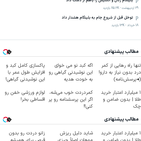
بلینگام رئال و انگلیس را باهم از دست داد
29 اردیبهشت
-
85.2K
بازدید
توخل قبل از شروع جام به بلینگام هشدار داد
18 خرداد
-
13K
بازدید
مطالب پیشنهادی
تنها راه رهایی از کمر
اگه کبد نو می خوای
پاکسازی کامل کبد و
درد بدون نیاز به دارو!
این نوشیدنی گیاهی رو
افزایش طول عمر با
(◂پرسش‌نامه)
به خودت هدیه
این نوشیدنی گیاهی!
بده55%تخفیف
کلیک جهت خرید
۱ میلیارد اعتبار خرید
کمردردت خوب می‌شه،
لوازم ورزشی خفن رو
طلا | بدون ضامن و
اگر این پرسشنامه رو پر
اقساطی بخر!
چک
کنی!!
مطالب پیشنهادی
۱ میلیارد اعتبار خرید
شاید دلیل ریزش
زانو دردت رو بدون
طلا | بدون ضامن و
موهات اصلاً چیزی
قرص برای همیشه