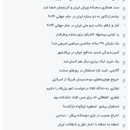
سند همکاری سه‌ساله‌ ‌ورزش ایران و آذربایجان امضا شد
چشم تراکتور به دو ستاره ایران در جام جهانی ۲۰۲۶
آمار و ارقام جالب تیم ملی ایران در جام جهانی 2026
رد اولین پیشنهاد اتلتیکو برای ستاره پرطرفدار
یک بازیکن ۳۸ ساله جانشین مرتضی شریفی شد!
آسیب‌دیدگی شدید مدافع جوان در پیکانشهر
یک خرید لیگ برتری دیگر هم کنسل شد
آکادمی، امید تازه استقلال در روزهای سخت
خروج هواپیماهای سوخت‌رسان آمریکا از اسرائیل
تفکری: به دادگاه cas درخواست لغو پلی‌اف را دادیم
تفکری: اتفاقاتی که برای مس افتاد ناعادلانه بود
استقبال پرشور: اسطوره اروگوئه بازگشت!
اخراج عجیب در بازی دوستانه پیکان - نساجی
لحظه به لحظه با اخبار نقل و انتقالات ایران