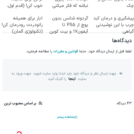
چک
نباشه که فکر میکنی.
خوب کن! (قدم اول،
پرسش‌نامه)
پیشگیری و درمان کبد
گردونه شانس بدون
1بار برای همیشه
چرب با این نوشیدنی
پوچ از PS5 تا
زانودردت رودرمان کن!
گیاهی
آیفون17 و بیت کوین
(تکنولوژی آلمان)
🔥
◂پرسشنامه▸
دیدگاه‌ها
لطفا قبل از ارسال دیدگاه خود، حتما
قوانین و مقررات
را مطالعه فرمایید.
جهت ارسال نظر و دیدگاه خود باید ابتدا وارد سایت شوید. جهت ورود به
سایت
اینجا
را کلیک کنید
43
دیدگاه
بر اساس محبوب ترین
مشاهده بیشتر