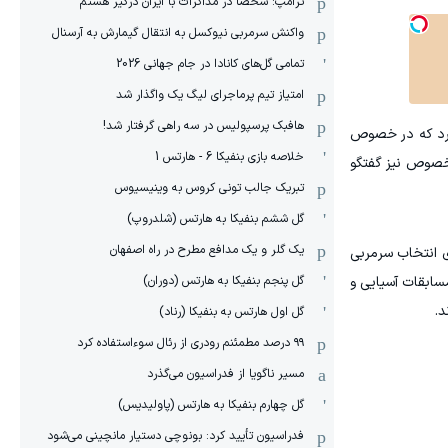
ترامپ: شخصاً در مذاکرات با ایران درگیر هستم
واکنش سرمربی نیوکسل به انتقال گیمارش به آرسنال
تمامی گل‌های کانادا در جام جهانی 2026
امتیاز تیم پرماجرای لیگ یک واگذار شد
هافبک پرسپولیس در سه راهی گرفتار شد!
دارد که در خصوص
خلاصه بازی بنفیکا 6 - هارتس 1
 خصوص نیز گفتگو
تبریک جالب تونی کروس به وینیسیوس
گل ششم بنفیکا به هارتس (شلدروپ)
یک گلر و یک مدافع مطرح در راه اصفهان
ی انتخاب سرمربی
گل پنجم بنفیکا به هارتس (دوران)
سابقات آسیایی و
د.
گل اول هارتس به بنفیکا (رناد)
۹۹ درصد مطمئنم رودری از رئال سوءاستفاده کرد
مسیر ناگویا از فدراسیون می‌گذرد
گل چهارم بنفیکا به هارتس (پاولیدیس)
فدراسیون تأیید کرد: بونوچی دستیار مانچینی می‌شود