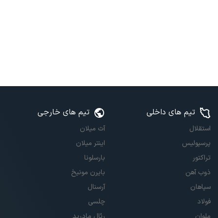
تیم های داخلی
تیم های خارجی
استقلال
آث میلان
پرسپولیس
اینتر میلان
تراکتور
بارسلونا
ذوب آهن
بایرن مونیخ
سپاهان
آرسنال
فولاد
چلسی
ملوان
رئال مادرید