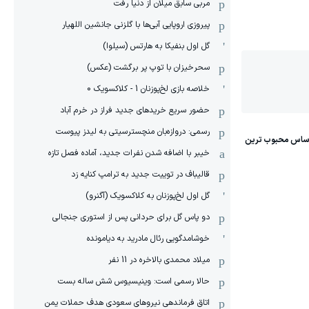
مربی سابق میلان از دنیا رفت
پیروزی اروپایی آبی‌ها با گلزنی جانشین اللهیار
گل اول بنفیکا به هارتس (سیلوا)
سحرخیزان با توپ پر برگشت (عکس)
خلاصه بازی لخ‌پوزنان 1 - کلاکسویک 0
حضور سریع خریدهای جدید فراز در خرم آباد
رسمی: دروازه‌بان منچسترسیتی به لیدز پیوست
خیبر با اضافه شدن نفرات جدید، آماده فصل تازه
قالیباف در توییت جدید به ترامپ کنایه زد
گل اول لخ‌پوزنان به کلاکسویک (آگنرو)
دو پاس گل برای حردانی پس از استوری جنجالی
خوشامدگویی رئال مادرید به دیامونده
میلاد محمدی بالاخره در 11 نفر
حالا رسمی است: وینیسیوس شش ساله بست
اتاق فرماندهی نیروهای سعودی هدف حملات یمن