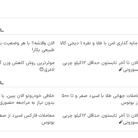
ایه گذاری امن با طلا و نقره | دیجی کالا
الان وقتشه‼️ با هر وضعیت ب
طبیعی بکار!
از الان تا آخر تابستون حداقل 12کیلو چربی
سوزونی🧨
لاغری😍
معاملات جهانی طلا با اسپرد صفر و تا ۵۰۰
خلافی خودروتو الان ببین، با 
ر بونوس
بدون نیاز به مراجعه حضوری
از الان تا آخر تابستون حداقل 12کیلو چربی
سوزونی🧨
بونوس