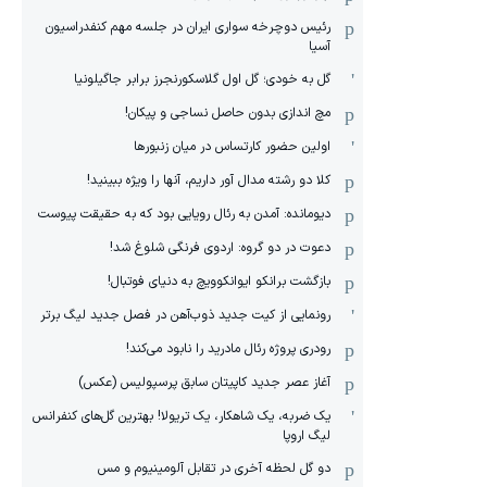
رئیس دوچرخه سواری ایران در جلسه مهم کنفدراسیون
آسیا
گل به خودی؛ گل اول گلاسکورنجرز برابر جاگیلونیا
مچ اندازی بدون حاصل نساجی و پیکان!
اولین حضور کارتساس در میان زنبورها
کلا دو‌ رشته مدال آور داریم، آنها را ویژه ببینید!
دیومانده: آمدن به رئال رویایی بود که به حقیقت پیوست
دعوت در دو گروه: اردوی فرنگی شلوغ شد!
بازگشت برانکو ایوانکوویچ به دنیای فوتبال!
رونمایی از کیت جدید ذوب‌آهن در فصل جدید لیگ برتر
رودری پروژه رئال مادرید را نابود می‌کند!
آغاز عصر جدید کاپیتان سابق پرسپولیس (عکس)
یک ضربه، یک شاهکار، یک تریولا! بهترین گل‌های کنفرانس
لیگ اروپا
دو گل لحظه آخری در تقابل آلومینیوم و مس