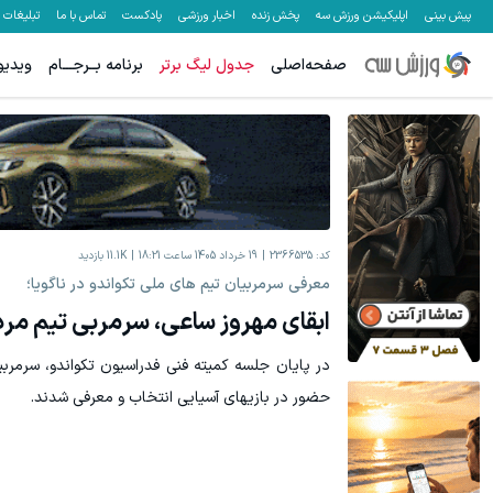
پیش بینی
اپلیکیشن ورزش سه
پخش زنده
اخبار ورزشی
پادکست
تماس با ما
تبلیغات
صفحه‌اصلی
جدول لیگ برتر
برنامه بــرجـــام
ویدیو
کد:
2366535
19 خرداد 1405 ساعت 18:21
11.1K
بازدید
معرفی سرمربیان تیم های ملی تکواندو در ناگویا؛
ابقای مهروز ساعی، سرمربی تیم مردا
در پایان جلسه کمیته فنی فدراسیون تکواندو، سرمربی
حضور در بازیهای آسیایی انتخاب و معرفی شدند.