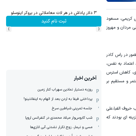
۳ دلار پاداش در هر لات معاملاتی در بروکر اینوسلو
ی کریمی، مسعود
ثبت نام کنید
›
‹
ی مردان و مهروز
ر در راس کادر
اعتماد به نفس،
ری، کاهش استرس
آخرین اخبار
مر و مستقیم بر
روزبه دستیار نمادین سهراب کنار زمین
پرداختی فیفا به اردن بعد از اتهام به اینفانتینو!
 حروف الفبا،علی
جلسه تمرینی شیاطین سرخ
ینه ای بودند که
شب کابوس‌وار میلاد محمدی در کنفرانس اروپا
مسی و نیمار، زوج تکرار نشدنی آبی اناری‌ها