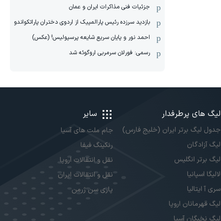
جزئیات فنی مذاکرات ایران و عمان
بازدید سرزده رئیس پارالمپیک از اردوی دختران پاراتکواندو
احمد نور و پایان سریع شایعه پرسپولیس! (عکس)
رسمی: فورلان سرمربی اروگوئه شد
لیگ های پرطرفدار
سایر
جدول لیگ برتر ایران (خلیج فارس)
جام ملت های آسیا
لیگ آزادگان
رنکینگ فیفا
لیگ برتر انگلیس
نقل و انتقالات اروپا
لالیگا اسپانیا
نقل و انتقالات ایران
سری آ ایتالیا
پاری سن ژرمن
لیگ قهرمانان اروپا
لیگ نخبگان آسیا