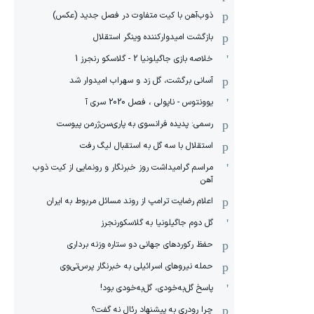
ذوب‌آهن با کیت متفاوت در فصل جدید (عکس)
بازگشت امیدوارکننده وینگر استقلال
خلاصه بازی جاگیلونیا 2 - گلاسکو رنجرز 1
آسانی برگشت، گل زد و سهراب امیدوار شد
یوونتوس - ناپولی ، فصل 2020 سری آ
رسمی: پدیده فرانسوی به پاری‌سن‌ژرمن پیوست
استقلال با سه گل به استقبال لیگ رفت
مراسم گرامیداشت روز خبرنگار و رونمایی از کیت ذوب
آهن
اعلام رضایت ترامپ از روند مسائل مربوط به ایران
گل دوم جاگیلونیا به گلاسکورنجرز
حفظ رکوردهای جهانی دو ستاره وزنه برداری
حمله نیروهای اسرائیلی به خبرنگار پرس‌تی‌وی
پاسخ گل‌به‌خودی، گل‌به‌خودی بود!
چرا رودری به پیشنهاد رئال نه گفت؟