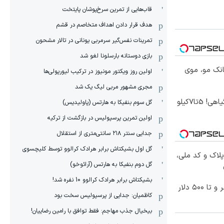
قاب‌هایی از تمرین سرخ‌پوشان پایتخت
هدف قرار دادن اهداف متخاصم در قشم
‏تمرینات نفس‌گیر سرمربی یونانی در تالار مشحون
بازی دوستانه بارسلونا لغو شد
انک مو، موی
اولین روز ویکتور مونیوز در ترکیب لیورپولی‌ها
مجری مشهور مربی لیگ یک شد
موثرترین روش کاهش وزن گیاهی! 5تا۷کیلو
گل سوم بنفیکا به هارتس (پاولیدیس)
اولین تمرین پرسپولیس در بازگشت از ترکیه
جدایی سنتر ۲۱۸ سانتی‌متری از استقلال
گل اول بشیکتاش برابر هرادک کرالوو توسط کلیچسوی
پلاک و کد ملی،
گل دوم بنفیکا به هارتس (آرائوخو)
بشیکتاش برابر هرادک کرالوو 10 نفره شد!
معاملات فارکس اسپرد از صفر و تا ۵۰۰ دلار
کاظمیان: جدایی از پرسپولیس سخت بود
بیخیال جذب مهاجم: فقط توافق با رامین رضاییان!