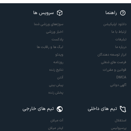
راهنما
سرویس ها
دانلود اپلیکیشن
سوژه‌های ورزشی شما
ارتباط با ما
اخبار ورزشی
تبلیغات
پادکست
درباره ما
لیگ ها و رقابت ها
ابزار توسعه دهندگان
ویدئو
فرصت های شغلی
روزنامه
قوانین و مقررات
نتایج زنده
DMCA
آنتن
آگهی دولتی
پیش بینی
پخش زنده
تیم های داخلی
تیم های خارجی
استقلال
آث میلان
پرسپولیس
اینتر میلان