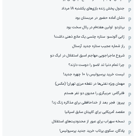
جدول پخش زنده بازی‌های یکشنبه 18 مرداد
دشان آماده حضور در عربستان بود
برناردو: اولین هفته‌ام در رئال سخت بود
ژابی آلونسو: ستاره چلسی یک مانع ذهنی داشت!
راز شماره عجیب ستاره جدید آرسنال
شروع ماجراجویی مهاجم اسبق استقلال در لیگ دو
چرا تمام دنیا تد لاسو را دوست دارند؟
لیست خرید پرسپولیس با 10 چهره جدید!
مهمان‌ ویژه نفتی‌ها در نقطه مرزی تهران! (عکس)
فابرگاس: مربیگری را مدیون دو نفر هستم
پیروز: فجر بعد از خداحافظی برای مذاکره زنگ زد!
مقصد آمریکایی برای کاپیتان سابق اسپانیا
نسخه سهراب برای عبور از محدودیت‌های استقلال
پادگان، سکوی پرتاب خرید جدید پرسپولیس!