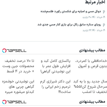
اخبار مرتبط
دوئل مسی و امباپه برای شکستن رکورد طلسم‌شده
19 خرداد
-
30.2K
بازدید
رویای ستاره سابق رئال برای بازی کنار مسی جدی شد
19 خرداد
-
22.2K
بازدید
مطالب پیشنهادی
خداحافظی با کمردرد،
پاکسازی کامل کبد و
تا 70 درصد تخفیف
بدون قرص و آمپول
افزایش طول عمر با
محصولات جین وست
این نوشیدنی گیاهی!
+ خرید در 4 قسط
کلیک جهت خرید
سال جدید رو با یه کبد
این دکتر شیرازی کرم
این نوشیدنی خوشمزه
سرحال شروع کن!55%
ترمیم زخم ایرانی را
گیاهی چربی های
تخفیف تا امشب
ساخت!!!
کبدتو میشوره میبره
مطالب پیشنهادی