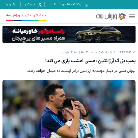
یکشنبه ۱۸ مرداد
-
10:13
جستجو
ورود
اپلیکیشن اندروید ورزش سه
کد:
2366542
19 خرداد 1405 ساعت 18:35
23.8K
بازدید
بمب بزرگ آرژانتین: مسی امشب بازی می‌کند!
لیونل مسی در دیدار دوستانه آرژانتین برابر ایسلند به میدان خواهد رفت.