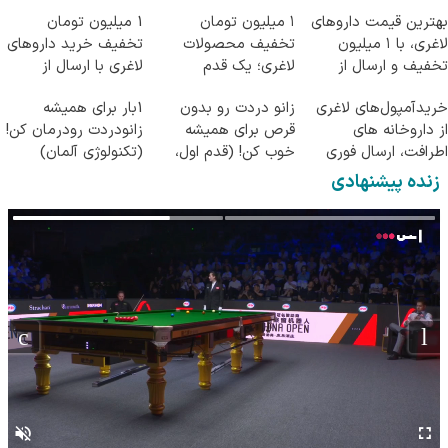
بهترین قیمت داروهای
۱ میلیون تومان
1 میلیون تومان
لاغری، با ۱ میلیون
تخفیف محصولات
تخفیف خرید داروهای
تخفیف و ارسال از
لاغری؛ یک قدم
لاغری با ارسال از
داروخانه‌
نزدیک‌تر به شروع
داروخانه و پک یخ!
خریدآمپول‌های لاغری
زانو دردت رو بدون
1بار برای همیشه
کاهش وزن
از داروخانه های
قرص برای همیشه
زانودردت رودرمان کن!
اطرافت، ارسال فوری
خوب کن! (قدم اول،
(تکنولوژی آلمان)
همراه با پک یخ!
پرسش‌نامه)
◂پرسشنامه▸
زنده پیشنهادی