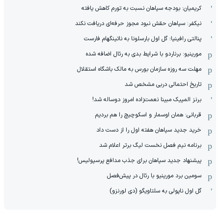
کریمیان: بودجه سپاهان نسبت به تورم کاهش یافته
نیکفر: سپاهان حقش نبود مجوز حرفه‌ای دریافت نکند
پنالتی رافینیا؛ گل اول بارسلونا به ناتینگهام فارست
مورینیو: برناردو با شرایط بدی به رئال اضافه شده
مهلت سه روزه سازمان بورس به مالک باشگاه استقلال
تاریخ احتمالی دربی مشخص شد
برنز المپیک مبینا نعمت‌زاده امروز دوساله شد!
قربانی: همان اوسمار و اسکوچیچ را هم بردیم
خرید جدید سپاهان هفته اول را از دست داد
برنامه نیم فصل نخست لیگ برتر اعلام شد
پیشنهاد جدید سپاهان برای جذب مدافع پرسپولیس!
سومین برد مورینیو با رئال در پیش‌فصل
گل اول ناپولی به سلتاویگو (دی لورنزو)