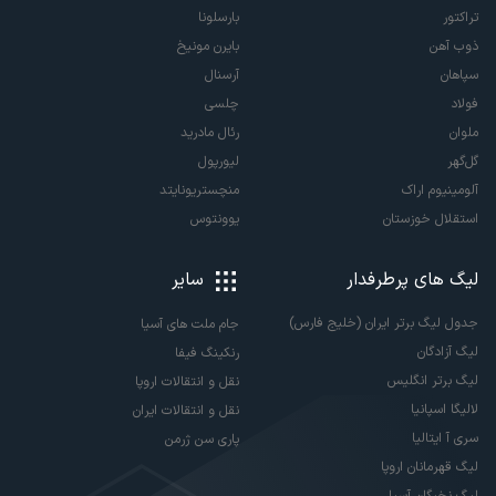
تراکتور
بارسلونا
ذوب آهن
بایرن مونیخ
سپاهان
آرسنال
فولاد
چلسی
ملوان
رئال مادرید
گل‌گهر
لیورپول
آلومینیوم اراک
منچستریونایتد
استقلال خوزستان
یوونتوس
لیگ های پرطرفدار
سایر
جدول لیگ برتر ایران (خلیج فارس)
جام ملت های آسیا
لیگ آزادگان
رنکینگ فیفا
لیگ برتر انگلیس
نقل و انتقالات اروپا
لالیگا اسپانیا
نقل و انتقالات ایران
سری آ ایتالیا
پاری سن ژرمن
لیگ قهرمانان اروپا
لیگ نخبگان آسیا