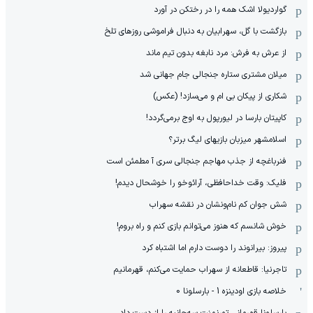
گواردیولا اشک همه را در رختکن در آورد
بازگشت با گل، سهرابیان به دنبال فراموشی روزهای تلخ
از عرش به فرش: مرد نابغه‌ بدون تیم ماند
میلان مشتری ستاره جنجالی جام جهانی شد
شکاری از پیکان بی ام و می‌سازد! (عکس)
کاپیتان بارسا در لیورپول به اوج برمی‌گردد!
اسلامشهر میزبان بازیهای لیگ برتر؟
فنرباغچه از جذب مهاجم جنجالی سری آ مطمئن است
فلیک: وقت خداحافظی، آرائوخو را خوشحال دیدم!
شش جوان کم نام‌و‌نشان در نقشه سهراب
خوش شانسم که هنوز می‌توانم بازی کنم و راه بروم!
پیروز: بیرانوند را دوست دارم اما اشتباه کرد
تاجرنیا: قاطعانه از سهراب حمایت می‌کنم، قهرمانیم
خلاصه بازی اودینزه 1 - بارسلونا 0
بارسلونا قهرمانی تورنمنت سه‌جانبه را از دست داد