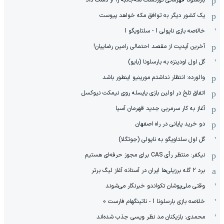
یک کشور دیگر به توافق مکه خواهد پیوست
خالاصه بازی ناپولی 1 - سلتاویگو 1
آخرین آپدیت از مقصد احتمالی رامین رضاییان!
گل اول اودینزه به بارسلونا (بایو)
والورده: انتظار نداشتم مورینیو اینطور باشد
اتفاق تلخ در اولین بازی یایسله روی نیمکت نیوکسل
آغاز به کار سرمربی جدید قهرمان آسیا
دو خرید پایانی در راه اصفهان
گل اول سلتاویگو به ناپولی (جوتگلا)
نیکفر: منتظر رأی CAS برای مجوز حرفه‌ای هستیم
برد ۲ گله برزیلی‌ها ایران در آستانه آغاز لیگ برتر
وقتی ملی‌پوشان تکواندو خبرنگار می‌شوند
خلاصه بازی بارسلونا 1 - ناتینگهام فارست 0
محمدی: بازیکنان مد نظر ویسی جذب شده‌اند