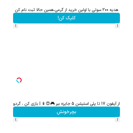
هدیه 200 سوتی با اولین خرید از گرمی،همین حالا ثبت نام کن
کلیک کن!
›
‹
از آیفون 17 تا پلی استیشن 5 جایزه ببر 🎮😍📱 | بازی کن ، گردونه بچرخون
تا 70 درصد تخفیف محصولات جین وست + خرید در 4 قسط
بچرخونش
›
‹