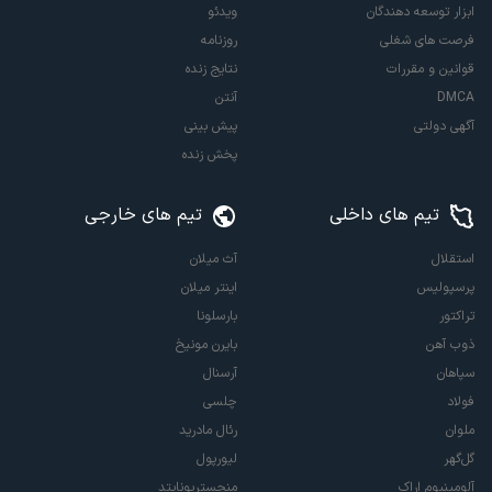
ابزار توسعه دهندگان
ویدئو
فرصت های شغلی
روزنامه
قوانین و مقررات
نتایج زنده
DMCA
آنتن
آگهی دولتی
پیش بینی
پخش زنده
تیم های داخلی
تیم های خارجی
استقلال
آث میلان
پرسپولیس
اینتر میلان
تراکتور
بارسلونا
ذوب آهن
بایرن مونیخ
سپاهان
آرسنال
فولاد
چلسی
ملوان
رئال مادرید
گل‌گهر
لیورپول
آلومینیوم اراک
منچستریونایتد