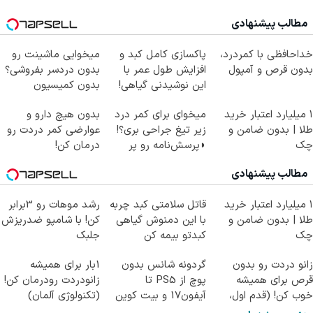
مطالب پیشنهادی
خداحافظی با کمردرد،
پاکسازی کامل کبد و
میخوایی ماشینت رو
بدون قرص و آمپول
افزایش طول عمر با
بدون دردسر بفروشی؟
این نوشیدنی گیاهی!
بدون کمیسیون
کلیک جهت خرید
۱ میلیارد اعتبار خرید
میخوای برای کمر درد
بدون هیچ دارو و
طلا | بدون ضامن و
زیر تیغ جراحی بری؟!
عوارضی کمر دردت رو
چک
◗پرسش‌نامه رو پر
درمان کن!
کن◖
(پرسش‌نامه)
مطالب پیشنهادی
۱ میلیارد اعتبار خرید
قاتل سلامتی کبد چربه
رشد موهات رو 3برابر
طلا | بدون ضامن و
با این دمنوش گیاهی
کن! با شامپو ضدریزش
چک
کبدتو بیمه کن
جلبک
زانو دردت رو بدون
گردونه شانس بدون
1بار برای همیشه
قرص برای همیشه
پوچ از PS5 تا
زانودردت رودرمان کن!
خوب کن! (قدم اول،
آیفون17 و بیت کوین
(تکنولوژی آلمان)
پرسش‌نامه)
🔥
◂پرسشنامه▸