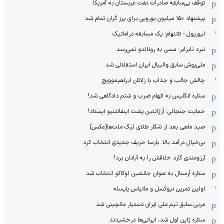
توقف بی‌سابقه صادرات نفت عربستان به آمریکا
پیشنهاد ۱۵۰ میلیون یورویی برای پرز گران تمام شد
لیورپول - تاتنهام؛ یک مسابقه دراماتیک
نبرد نابرابر: مسی به رونالدو نمی‌رسد
ملی‌پوش سابق والیبال ایران استقلالی شد
چالش جالب و جذاب با زلاتان ابراهیموویچ
ستاره انگلیس به اتهام ضرب و شتم دادگاهی شد!
حمایت جنجالی: آرژانتین پشت اینفانتنیو ایستاد!
صید ماهی بعد از شکار طلای لیگ ملت‌ها(عکس)
بی‌خیال درآمد بالا: بارسا حریف جدیدی انتخاب کرد
آرزومندی گارد خلاقش را به آبادان برد!
ستاره آرسنال به عنوان جانشین لوکاکو انتخاب شد
اولین تمرین نیوکسل و ماتیاس یایسله
مربی سابق تیم ملی ایران دستیار مانچینی شد
ستاره ژاپن اول شد، ایرانی‌ها درخشیدند