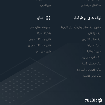
استقلال خوزستان
یوونتوس
لیگ های پرطرفدار
سایر
جدول لیگ برتر ایران (خلیج فارس)
جام ملت های آسیا
لیگ آزادگان
رنکینگ فیفا
لیگ برتر انگلیس
نقل و انتقالات اروپا
لالیگا اسپانیا
نقل و انتقالات ایران
سری آ ایتالیا
پاری سن ژرمن
لیگ قهرمانان اروپا
لیگ نخبگان آسیا
لیگ قهرمانان آسیا دو
لیگ برتر فوتسال