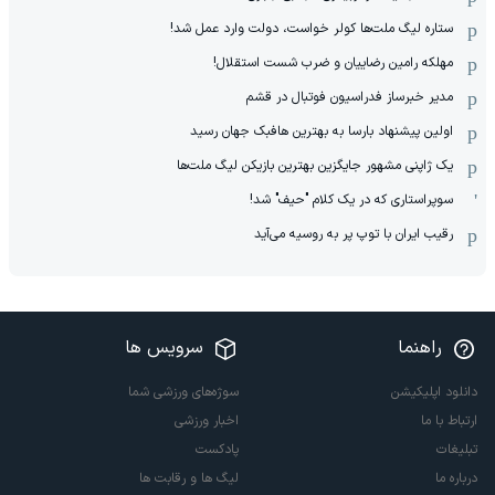
ستاره لیگ ملت‌ها کولر خواست، دولت وارد عمل شد!
مهلکه رامین رضاییان و ضرب شست استقلال!
مدیر خبرساز فدراسیون فوتبال در قشم
اولین پیشنهاد بارسا به بهترین هافبک جهان رسید
یک ژاپنی مشهور جایگزین بهترین بازیکن لیگ ملت‌ها
سوپراستاری که در یک کلام "حیف" شد!
رقیب ایران با توپ پر به روسیه می‌آید
راهنما
سرویس ها
دانلود اپلیکیشن
سوژه‌های ورزشی شما
ارتباط با ما
اخبار ورزشی
تبلیغات
پادکست
درباره ما
لیگ ها و رقابت ها