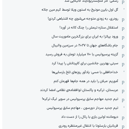
رسمی: گلر منچستریونایتد لالیگایی شد
گل اول بایرن مونیخ به استون ویلا توسط کیم مین جائه
رودری، به زودی متوجه می‌شوی چه اشتباهی کردی!
استقلال ستاره تیمش را چنگ کاله در آورد!
ورود پیاتزا به ایران برای بزرگ‌ترین ماموریت سال
جام باشگاه‌های جهان تا ۲۰۲۷ در سرزمین والیبال
گزینه پرسپولیس با ۷۰ میلیارد تومان به فروش رسید
سیتی بهترین جانشین برای کاپیتانش را پیدا کرد
خداحافظی با مسی؛ یادآور روزهای تلخ بارسایی‌ها
آموریم: میلان را باید در همه جام‌ها قهرمان کنم
عربستان، ترکیه و پاکستان توافقنامه‌ی نظامی امضا کردند
تیم جدید مهاجم سابق پرسپولیس در سوپر لیگ ترکیه!
تیم جدید سردار دورسون ، مهاجم سابق پرسپولیس
دیومانده اولین بازی با رئال را از دست داد
قربانیان بارسلونا با انتقال غیرمنتظره رودری