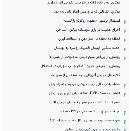
تفکری: به دادگاه cas درخواست لغو پلی‌اف را دادیم
تفکری: اتفاقاتی که برای مس افتاد ناعادلانه بود
استقبال پرشور: اسطوره اروگوئه بازگشت!
اخراج عجیب در بازی دوستانه پیکان - نساجی
لحظه به لحظه با اخبار نقل و انتقالات ایران
حمله سنگین قهرمان المپیک روسیه به لهستان
رونمایی از پیراهن سوم میلان: متفاوت‌تر از همیشه!
رونمایی از کاپیتان جدید؛ اقدام جالب سهراب در استقلال
گلایه های بازیکن آمریکایی تیم استقلال از مدیریت
مصاحبه جنجالی ایجنت رودری درباره پیشنهاد رئال!
انقلاب به سبک FIVB: نقشه میلیاردی برای والیبال
صفر تا صد عدم حضور مس رفسنجان در پلی آف
عواقب اخراج میلاد محمدی در 33 دقیقه
ضربه سخت وینیسیوس و رئال به رویاهای آرسنال!
مقصد جدید سرمربیگری مجتبی جباری!