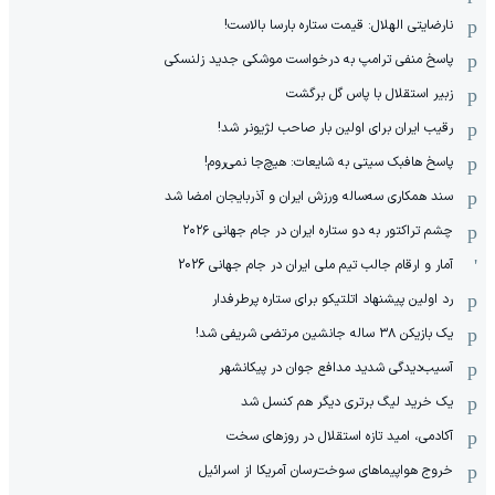
نارضایتی الهلال: قیمت ستاره بارسا بالاست!
پاسخ منفی ترامپ به درخواست موشکی جدید زلنسکی
زبیر استقلال با پاس گل برگشت
رقیب ایران برای اولین بار صاحب لژیونر شد!
پاسخ هافبک سیتی به شایعات: هیچ‌جا نمی‌روم!
سند همکاری سه‌ساله‌ ‌ورزش ایران و آذربایجان امضا شد
چشم تراکتور به دو ستاره ایران در جام جهانی ۲۰۲۶
آمار و ارقام جالب تیم ملی ایران در جام جهانی 2026
رد اولین پیشنهاد اتلتیکو برای ستاره پرطرفدار
یک بازیکن ۳۸ ساله جانشین مرتضی شریفی شد!
آسیب‌دیدگی شدید مدافع جوان در پیکانشهر
یک خرید لیگ برتری دیگر هم کنسل شد
آکادمی، امید تازه استقلال در روزهای سخت
خروج هواپیماهای سوخت‌رسان آمریکا از اسرائیل