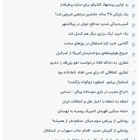
رد اولین پیشنهاد اتلتیکو برای ستاره پرطرفدار
یک بازیکن ۳۸ ساله جانشین مرتضی شریفی شد!
آسیب‌دیدگی شدید مدافع جوان در پیکانشهر
یک خرید لیگ برتری دیگر هم کنسل شد
آکادمی، امید تازه استقلال در روزهای سخت
خروج هواپیماهای سوخت‌رسان آمریکا از اسرائیل
تفکری: به دادگاه cas درخواست لغو پلی‌اف را دادیم
تفکری: اتفاقاتی که برای مس افتاد ناعادلانه بود
استقبال پرشور: اسطوره اروگوئه بازگشت!
اخراج عجیب در بازی دوستانه پیکان - نساجی
لحظه به لحظه با اخبار نقل و انتقالات ایران
حمله سنگین قهرمان المپیک روسیه به لهستان
رونمایی از پیراهن سوم میلان: متفاوت‌تر از همیشه!
رونمایی از کاپیتان جدید؛ اقدام جالب سهراب در استقلال