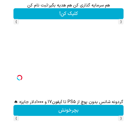
هم سرمایه گذاری کن هم هدیه بگیر؛ثبت نام کن
کلیک کن!
›
‹
گردونه شانس بدون پوچ از PS5 تا آیفون17 و 1000دلار جایزه 🔥
هنوز 50 تتر رو دریافت نکردی؟ | رایگان ثبت نام کن و رایگان شروع کن!
بچرخونش
›
‹