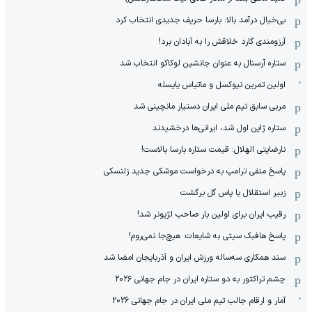
بی‌خیال درآمد بالا: بارسا حریف جدیدی انتخاب کرد
آرزومندی گارد خلاقش را به آبادان برد!
ستاره آرسنال به عنوان جانشین لوکاکو انتخاب شد
اولین تمرین نیوکسل و ماتیاس یایسله
مربی سابق تیم ملی ایران دستیار مانچینی شد
ستاره ژاپن اول شد، ایرانی‌ها درخشیدند
نارضایتی الهلال: قیمت ستاره بارسا بالاست!
پاسخ منفی ترامپ به درخواست موشکی جدید زلنسکی
زبیر استقلال با پاس گل برگشت
رقیب ایران برای اولین بار صاحب لژیونر شد!
پاسخ هافبک سیتی به شایعات: هیچ‌جا نمی‌روم!
سند همکاری سه‌ساله‌ ‌ورزش ایران و آذربایجان امضا شد
چشم تراکتور به دو ستاره ایران در جام جهانی ۲۰۲۶
آمار و ارقام جالب تیم ملی ایران در جام جهانی 2026