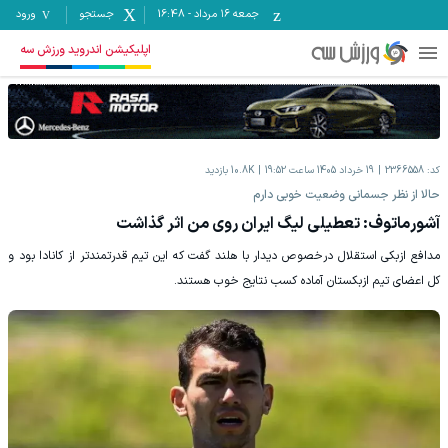
جمعه ۱۶ مرداد
-
16:48
جستجو
ورود
اپلیکیشن اندروید ورزش سه
کد:
2366558
19 خرداد 1405 ساعت 19:52
10.8K
بازدید
حالا از نظر جسمانی وضعیت خوبی دارم
آشورماتوف: تعطیلی لیگ ایران روی من اثر گذاشت
مدافع ازبکی استقلال درخصوص دیدار با هلند گفت که این تیم قدرتمندتر از کانادا بود و
کل اعضای تیم ازبکستان آماده کسب نتایج خوب هستند.