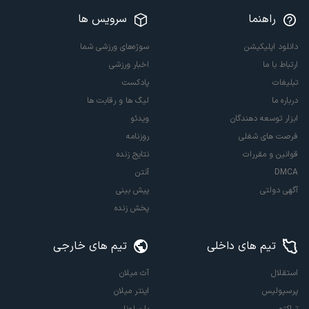
راهنما
سرویس ها
دانلود اپلیکیشن
سوژه‌های ورزشی شما
ارتباط با ما
اخبار ورزشی
تبلیغات
پادکست
درباره ما
لیگ ها و رقابت ها
ابزار توسعه دهندگان
ویدئو
فرصت های شغلی
روزنامه
قوانین و مقررات
نتایج زنده
DMCA
آنتن
آگهی دولتی
پیش بینی
پخش زنده
تیم های داخلی
تیم های خارجی
استقلال
آث میلان
پرسپولیس
اینتر میلان