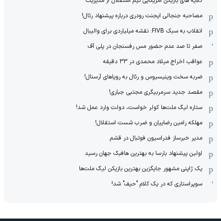
گلایه های بازیکن آمریکایی تیم استقلال از مدیریت
مصاحبه جنجالی ایجنت رودری درباره پیشنهاد رئال!
انقلاب به سبک FIVB: نقشه میلیاردی برای والیبال
صفر تا صد عدم حضور مس رفسنجان در پلی آف
عواقب اخراج میلاد محمدی در 33 دقیقه
ضربه سخت وینیسیوس و رئال به رویاهای آرسنال!
مقصد جدید سرمربیگری مجتبی جباری!
ستاره لیگ ملت‌ها کولر خواست، دولت وارد عمل شد!
مهلکه رامین رضاییان و ضرب شست استقلال!
مدیر خبرساز فدراسیون فوتبال در قشم
اولین پیشنهاد بارسا به بهترین هافبک جهان رسید
یک ژاپنی مشهور جایگزین بهترین بازیکن لیگ ملت‌ها
سوپراستاری که در یک کلام "حیف" شد!