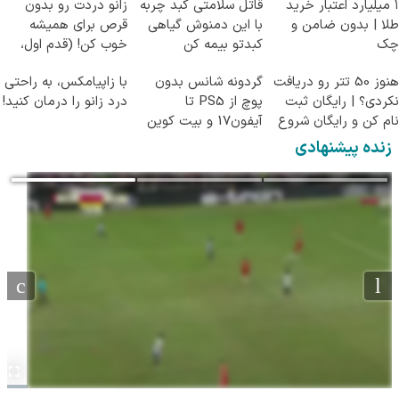
۱ میلیارد اعتبار خرید
قاتل سلامتی کبد چربه
زانو دردت رو بدون
طلا | بدون ضامن و
با این دمنوش گیاهی
قرص برای همیشه
چک
کبدتو بیمه کن
خوب کن! (قدم اول،
پرسش‌نامه)
هنوز 50 تتر رو دریافت
گردونه شانس بدون
با زاپیامکس، به راحتی
نکردی؟ | رایگان ثبت
پوچ از PS5 تا
درد زانو را درمان کنید!
نام کن و رایگان شروع
آیفون17 و بیت کوین
کن!
🔥
زنده پیشنهادی