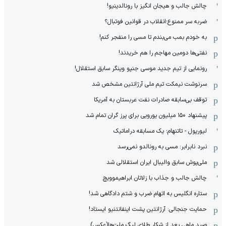
چالش جالب و هیجان انگیز با رونالدینیو!
ضربه سر ممنوع؛انقلاب در قوانین فوتبال؟
به خودم بمب می‌بندم تا مسی را منفجر کنم!
نفتی‌ها دومین مهاجم را هم خریدند!
رونمایی از تیم جدید موسی جنپو وینگر سابق استقلال!
سرنوشت نیمکت تیم ملی آرژانتین مشخص شد
توقف بی‌سابقه صادرات نفت عربستان به آمریکا
پیشنهاد ۱۵۰ میلیون یورویی برای پرز گران تمام شد
لیورپول - تاتنهام؛ یک مسابقه دراماتیک
نبرد نابرابر: مسی به رونالدو نمی‌رسد
ملی‌پوش سابق والیبال ایران استقلالی شد
چالش جالب و جذاب با زلاتان ابراهیموویچ
ستاره انگلیس به اتهام ضرب و شتم دادگاهی شد!
حمایت جنجالی: آرژانتین پشت اینفانتنیو ایستاد!
صید ماهی بعد از شکار طلای لیگ ملت‌ها(عکس)