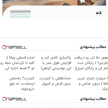
مطالب پیشنهادی
هنوز 50 تتر رو دریافت
پاکسازی کامل کبد و
اجاره‌ قسطی ویلا! از
نکردی؟ | رایگان ثبت
افزایش طول عمر با
کلبه تا آپارتمان مبله رو
نام کن و رایگان شروع
این نوشیدنی گیاهی!
تو 4 قسط اجاره کن.
کن!
کلیک جهت خرید
۱ میلیارد اعتبار خرید
خداحافظی با کمردرد،
کمردرد؟ راه‌حلش
طلا | بدون ضامن و
بدون قرص و آمپول
اینجاست، نه توی
چک
داروخونه
مطالب پیشنهادی