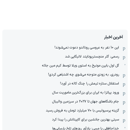
آخرین اخبار
این 10 نفر به عروسی رونالدو دعوت نمی‌شوند!
رسمی: گلر منچستریونایتد لالیگایی شد
گل اول بایرن مونیخ به استون ویلا توسط کیم مین جائه
رودری، به زودی متوجه می‌شوی چه اشتباهی کردی!
استقلال ستاره تیمش را چنگ کاله در آورد!
ورود پیاتزا به ایران برای بزرگ‌ترین ماموریت سال
جام باشگاه‌های جهان تا ۲۰۲۷ در سرزمین والیبال
گزینه پرسپولیس با ۷۰ میلیارد تومان به فروش رسید
سیتی بهترین جانشین برای کاپیتانش را پیدا کرد
خداحافظی با مسی؛ یادآور روزهای تلخ بارسایی‌ها