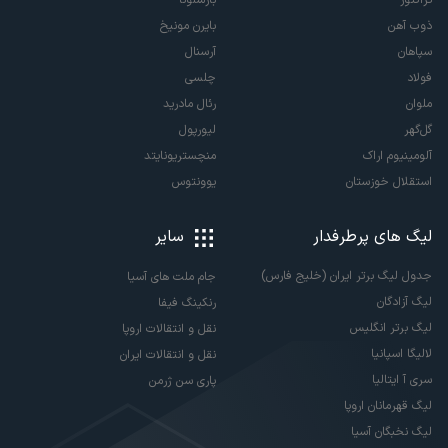
تراکتور
بارسلونا
ذوب آهن
بایرن مونیخ
سپاهان
آرسنال
فولاد
چلسی
ملوان
رئال مادرید
گل‌گهر
لیورپول
آلومینیوم اراک
منچستریونایتد
استقلال خوزستان
یوونتوس
لیگ های پرطرفدار
سایر
جدول لیگ برتر ایران (خلیج فارس)
جام ملت های آسیا
لیگ آزادگان
رنکینگ فیفا
لیگ برتر انگلیس
نقل و انتقالات اروپا
لالیگا اسپانیا
نقل و انتقالات ایران
سری آ ایتالیا
پاری سن ژرمن
لیگ قهرمانان اروپا
لیگ نخبگان آسیا