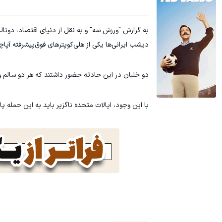
سرمایه گذاری ارزی روی سهام تویوتا - کلیک کن
۳ دلار پاداش در هر لات معاملاتی در بروکر اینوسلو
به گزارش "ورزش سه" و به نقل از دنیای اقتصاد، دونا
ثبت نام کنید
دیشب ایرانی‌ها یکی از هلی‌کوپترهای فوق‌پیشرفته آپاچ
دو خلبان در این حادثه حضور داشتند که هر دو سالم 
با این وجود، ایالات متحده ناگزیر باید به این حمله پ