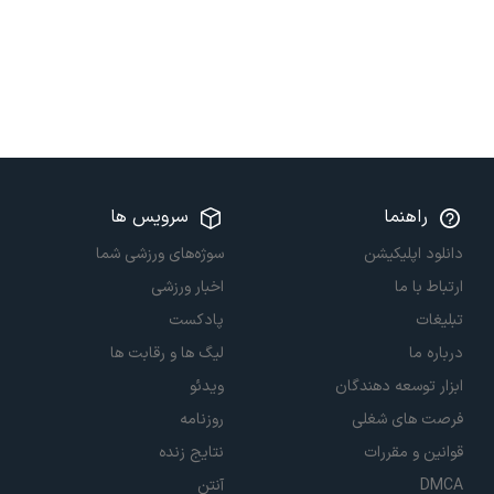
راهنما
سرویس ها
دانلود اپلیکیشن
سوژه‌های ورزشی شما
ارتباط با ما
اخبار ورزشی
تبلیغات
پادکست
درباره ما
لیگ ها و رقابت ها
ابزار توسعه دهندگان
ویدئو
فرصت های شغلی
روزنامه
قوانین و مقررات
نتایج زنده
DMCA
آنتن