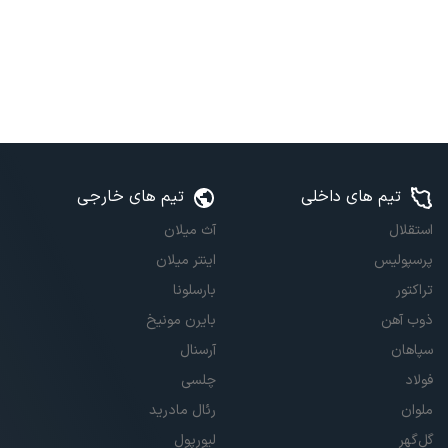
تیم های داخلی
تیم های خارجی
استقلال
آث میلان
پرسپولیس
اینتر میلان
تراکتور
بارسلونا
ذوب آهن
بایرن مونیخ
سپاهان
آرسنال
فولاد
چلسی
ملوان
رئال مادرید
گل‌گهر
لیورپول