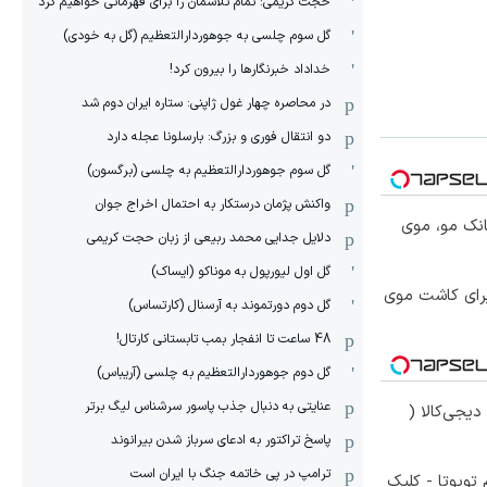
حجت کریمی: تمام تلاشمان را برای قهرمانی خواهیم کرد
گل سوم چلسی به جوهوردارالتعظیم (گل به خودی)
خداداد خبرنگارها را بیرون کرد!
در محاصره چهار غول ژاپنی: ستاره ایران دوم شد
دو انتقال فوری و بزرگ: بارسلونا عجله دارد
گل سوم جوهوردارالتعظیم به چلسی (برگسون)
واکنش پژمان درستکار به احتمال اخراج جوان
انک مو، موی
دلایل جدایی محمد ربیعی از زبان حجت کریمی
گل اول لیورپول به موناکو (ایساک)
برای کاشت موی
گل دوم دورتموند به آرسنال (کارتساس)
48 ساعت تا انفجار بمب تابستانی کارتال!
گل دوم جوهوردارالتعظیم به چلسی (آریباس)
عنایتی به دنبال جذب پاسور سرشناس لیگ برتر
یجی‌کالا (
پاسخ تراکتور به ادعای سرباز شدن بیرانوند
ترامپ در پی خاتمه جنگ با ایران است
تویوتا - کلیک