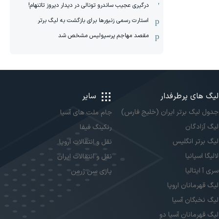
درگیری عجیب ساندرو تونالی در دیدار دیروز تاتنهام!
استارت رسمی زنبورها برای بازگشت به لیگ برتر
مقصد مهاجم پرسپولیس مشخص شد
لیگ های پرطرفدار
سایر
جدول لیگ برتر ایران (خلیج فارس)
جام ملت های آسیا
لیگ آزادگان
رنکینگ فیفا
لیگ برتر انگلیس
نقل و انتقالات اروپا
لالیگا اسپانیا
نقل و انتقالات ایران
سری آ ایتالیا
پاری سن ژرمن
لیگ قهرمانان اروپا
لیگ نخبگان آسیا
لیگ قهرمانان آسیا دو