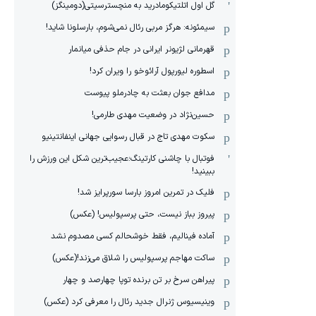
گل اول اتلتیکومادرید به منچسترسیتی(دومینگز)
سیمئونه: هرگز مربی رئال نمی‌شوم، بارسلونا شاید!
قهرمانی لژیونر ایرانی در جام حذفی میانمار
اسطوره لیورپول آرائوخو را ویران کرد!
مدافع جوان بعثت به چادرملو پیوست
حسین‌نژاد در وضعیت مهدی طارمی!
سکوت مهدی تاج در قبال رسوایی جهانی اینفانتینیو
فوتبال با چاشنی کارتینگ؛عجیب‌ترین شکل این ورزش را
ببینید!
فلیک در تمرین امروز بارسا سورپرایز شد!
پیروز بباز نیست، حتی پرسپولیس! (عکس)
آماده فینالیم، فقط خوشحالم کسی مصدوم نشد
ساکت مهاجم پرسپولیس را شلاق می‌زند!(عکس)
پیراهن سرخ بر تن برنده توپا چهارصد و چهار
وینیسیوس ژنرال جدید رئال را معرفی کرد (عکس)