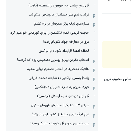
گل دوم چلسی به جوهوردارالتعظیم (دلاپ)
ترکیب تیم ملی بسکتبال با ویلچر اعلام شد
ستاره‌های لیگ برتر همچنان در راه قشم!
حجت کریمی: تمام تلاشمان را برای قهرمانی خواهیم کرد
برق در معارفه جواد نکونام رفت!
لحظه امضا قرارداد نکونام با تراکتور
انتخاب نکردن پیرلو بهترین تصمیمی بود که گرفتم!
هافبک باتجربه در انتظار تصمیم نهایی محرم
پاسخ رسمی تراکتور به شایعه محمد قربانی
فرید امیری به شایعات پایان داد(عکس)
گل اول دورتموند به آرسنال (ایناسیو)
سیتی 3-1 اتلتیکو | مرموش قهرمان سئول
تیم لیگ دویی خارج از کشور اردو می‌زند!
سیدحسین بدون گل خورده به لیگ رسید!