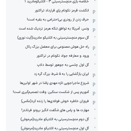
خلاصه بازی منچسترسیتی 3 - اتلتیکومادرید 1
انگشت قرمز نکونام پای قرارداد تراکتور
حرف زدن از رودری بی‌احترامی به بقیه است!
ونس: آمریکا به توافق تنگه هرمز نزدیک شده است
گل سوم منچسترسیتی به اتلتیکو مادرید(آیت نوری)
راه حل هوش مصنوعی برای معضل بزرگ رئال
ورود و معارفه جواد نکونام در تراکتور
گل اول چلسی به جوهور توسط دلاپ
ایران بازگشایی را به ۵ شرط بزرگ گره زد
شروع ماجراجویی تازه مهدی پاشا در شهر اولین‌ها
آموریم پس از شکست سنگین: وقت تصمیم‌گیری است!
فروزان خاطره خوش فولادی‌ها را زنده کرد(عکس)
مهارت ها و پاس های شگفت انگیز برونو فرناندز!
گل دوم منچسترسیتی به اتلتیکو مادرید(مرموش)
گل اول منچسترسیتی به اتلتیکو مادرید(مرموش)