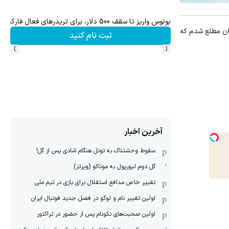
ش سهام گوگل سود کسب کنی؟
بونوس واریز تا سقف 500 دلار، برای تریدرهای فعال فارکس
مان مطلع شدم که
ثبت نام کنید
›
‹
آخرین اخبار
سقوط وحشتناک به تونل هنگام شادی پس از گل!
گل دوم لیورپول به موناکو (ویرتز)
تغییر خاص مدافع استقلال برای بازی در تیم ملی
اولین تغییر نام و لوگو در فصل جدید فوتبال ایران
اولین صحبت‌های نکونام پس از حضور در تراکتور