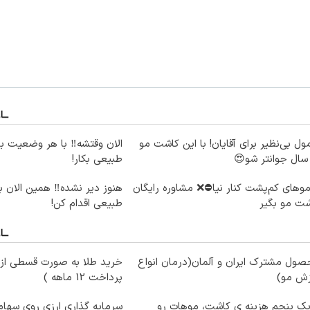
ول بی‌نظیر برای آقایان! با این کاشت مو
الان وقتشه‼️ با هر وضعیت ب
طبیعی بکار!
موهای کم‌پشت کنار نیا⛔️❌ مشاوره رایگان
هنوز دیر نشده‼️ همین الان 
ت مو بگیر
طبیعی اقدام کن!
ول مشترک ایران و آلمان(درمان انواع
خرید طلا به صورت قسطی از د
زش مو)
پرداخت 12 ماهه )
یک پنجم هزینه ی کاشت، موهات رو
سرمایه گذاری ارزی روی سهام 