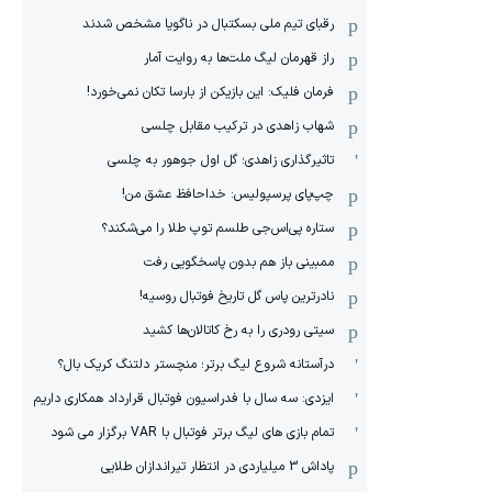
رقبای تیم ملی بسکتبال در ناگویا مشخص‌ شدند
راز قهرمان لیگ ملت‌ها به روایت آمار
فرمان فلیک: این بازیکن از بارسا تکان نمی‌خورد!
شهاب زاهدی در ترکیب مقابل چلسی
تاثیرگذاری زاهدی؛ گل اول جوهور به چلسی
چپ‌پای پرسپولیس: خداحافظ عشق من!
ستاره پی‌اس‌جی طلسم توپ طلا را می‌شکند؟
ممبینی باز هم بدون پاسخگویی رفت
نادر‌ترین پاس گل تاریخ فوتبال روسیه!
سیتی رودری را به رخ کاتالان‌ها کشید
درآستانه شروع لیگ برتر؛ منچستر دلتنگ کریک بال؟
ایزدی: سه سال با فدراسیون فوتبال قرارداد همکاری داریم
تمام بازی های لیگ برتر فوتبال با VAR برگزار می شود
پاداش 3 میلیاردی در انتظار تیراندازان طلایی