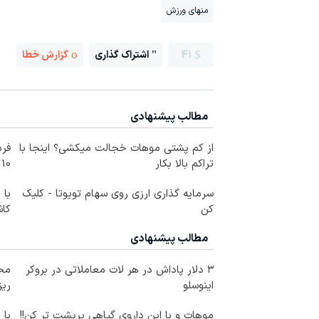
منهای ورزش
41
اشتراک گذاری
گزارش خطا
مطالب پیشنهادی
از کم پشتی موهات خجالت میکشی؟ اینجا با
فرم
تراکم بالا بکار
10 سال جوانتر شو😍
سرمایه گذاری ارزی روی سهام تویوتا - کلیک
با 
کن
کاش
مطالب پیشنهادی
۳ دلار پاداش در هر لات معاملاتی در بروکر
محص
اینوسلو
ری
موهات و با این داروی گیاهی پرپشت تر کن!!
با 