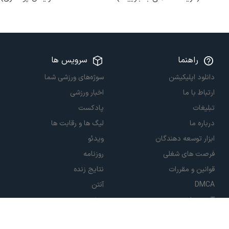
راهنما
سرویس ها
دانلود اپلیکیشن
سوژه‌های ورزشی شما
ارتباط با ما
اخبار ورزشی
تبلیغات
پادکست
درباره ما
لیگ ها و رقابت ها
ابزار توسعه دهندگان
ویدئو
فرصت های شغلی
روزنامه
قوانین و مقررات
نتایج زنده
DMCA
آنتن
آگهی دولتی
پیش بینی
پخش زنده