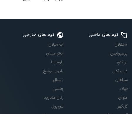
تیم های داخلی
تیم های خارجی
استقلال
آث میلان
پرسپولیس
اینتر میلان
تراکتور
بارسلونا
ذوب آهن
بایرن مونیخ
سپاهان
آرسنال
فولاد
چلسی
ملوان
رئال مادرید
گل‌گهر
لیورپول
آلومینیوم اراک
منچستریونایتد
استقلال خوزستان
یوونتوس