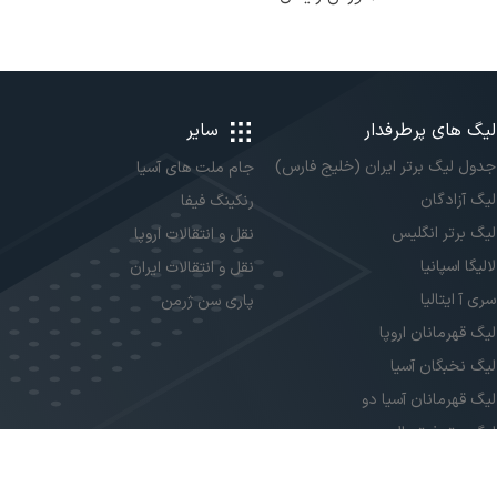
لیگ های پرطرفدار
سایر
جدول لیگ برتر ایران (خلیج فارس)
جام ملت های آسیا
لیگ آزادگان
رنکینگ فیفا
لیگ برتر انگلیس
نقل و انتقالات اروپا
لالیگا اسپانیا
نقل و انتقالات ایران
سری آ ایتالیا
پاری سن ژرمن
لیگ قهرمانان اروپا
لیگ نخبگان آسیا
لیگ قهرمانان آسیا دو
لیگ برتر فوتسال