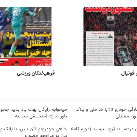
فوتبال
فرهیختگان ورزشی
لافی خودرو 👈با کد ملی و پلاک،
میخوایم رایگان بهت یاد بدیم چجور
دون معطلی
باور نداری امتحانش مجانیه
دردسر به ثروت برسید (دوره کاملا
خلافی خودروتو الان ببین، با پلاک و
نیاز به مراجعه حضوری