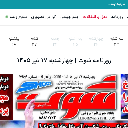
سوژه‌های شما
روزنامه
نقل و انتقالات
جام جهانی
گزارش تصویری
نتایج زنده
سه شنبه
چهارشنبه
پنج شنبه
جمعه
شنبه
یکشنبه
28
27
26
25
24
23
روزنامه
شوت
|
چهارشنبه 17 تیر 1405