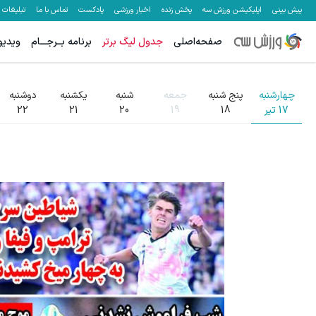
پیش بینی
اپلیکیشن ورزش سه
پخش زنده
اخبار ورزشی
پادکست
تماس با ما
تبلیغات
صفحه‌اصلی
جدول لیگ برتر
برنامه بــرجـــام
ویدیو
ه
چهارشنبه
پنج شنبه
جمعه
شنبه
یکشنبه
دوشنبه
17
تیر
18
19
20
21
22